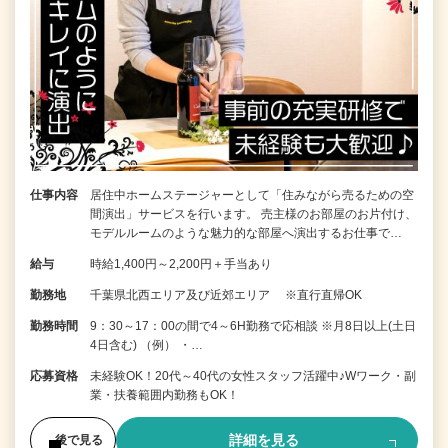
仕事内容
居住中ホームステージャーとして「住みながら売るための空
間演出」サービスを行います。 売主様のお部屋のお片付け、
モデルルームのような魅力的な部屋へ演出するお仕事で…
給与
時給1,400円～2,200円＋手当あり
勤務地
千葉県北西エリア及び近郊エリア ※直行直帰OK
勤務時間
9：30～17：00の間で4～6H勤務で応相談 ※月8日以上(土日
4日含む) （例） ・…
応募資格
未経験OK！20代～40代の女性スタッフ活躍中♪Wワーク・副
業・扶養範囲内勤務もOK！
詳細を見る
後で見る