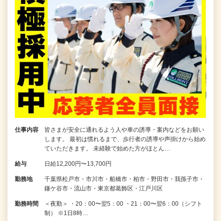
仕事内容
皆さまが安全に通れるよう人や車の誘導・案内などをお願い
します。 最初は慣れるまで、歩行者の誘導や声掛けから始め
ていただきます。 未経験で始めた方がほとん…
給与
日給12,200円〜13,700円
勤務地
千葉県松戸市・市川市・船橋市・柏市・野田市・我孫子市・
鎌ケ谷市・流山市・東京都葛飾区・江戸川区
勤務時間
＜夜勤＞ ・20：00〜翌5：00 ・21：00〜翌6：00（シフト
制） ※1日8時…