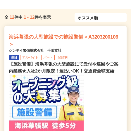
12
1
-
12
全
件中
件を表示
海浜幕張の大型施設での施設警備＜A3203200106
＞
シンテイ警備株式会社 千葉支社
注目
アルバイト
パート
登録制
【施設警備】海浜幕張の大型施設にて受付や巡回やご案
内業務★入社2か月限定！週払いOK！交通費全額支給