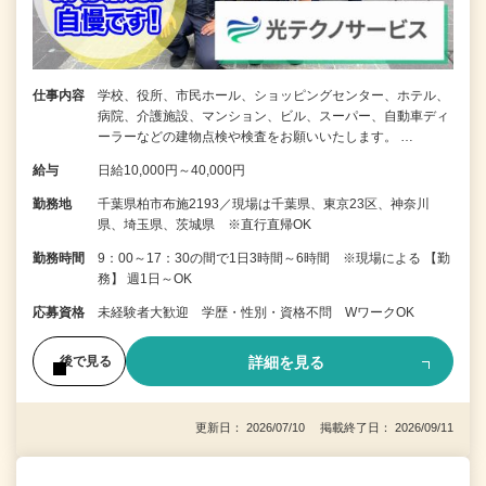
仕事内容
学校、役所、市民ホール、ショッピングセンター、ホテル、
病院、介護施設、マンション、ビル、スーパー、自動車ディ
ーラーなどの建物点検や検査をお願いいたします。 …
給与
日給10,000円～40,000円
勤務地
千葉県柏市布施2193／現場は千葉県、東京23区、神奈川
県、埼玉県、茨城県 ※直行直帰OK
勤務時間
9：00～17：30の間で1日3時間～6時間 ※現場による 【勤
務】 週1日～OK
応募資格
未経験者大歓迎 学歴・性別・資格不問 WワークOK
詳細を見る
後で見る
更新日： 2026/07/10 掲載終了日： 2026/09/11