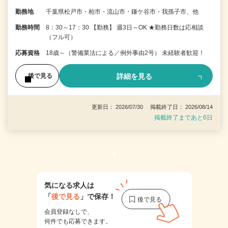
勤務地
千葉県松戸市・柏市・流山市・鎌ケ谷市・我孫子市、他
勤務時間
8：30～17：30 【勤務】 週3日～OK ★勤務日数は応相談
（フル可）
応募資格
18歳～（警備業法による／例外事由2号） 未経験者歓迎！
詳細を見る
後で見る
更新日： 2026/07/30 掲載終了日： 2026/08/14
掲載終了まであと6日
1
気になる求人は
「
後で見る
」で保存！
会員登録なしで、
何件でも応募できます。