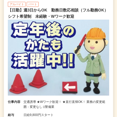
アルバイト
パート
【日勤】週3日からOK 勤務日数応相談（フル勤務OK）
シフト希望制 未経験・Wワーク歓迎
仕事内容
交通誘導 ★Wワーク歓迎！ ★直行直帰OK！ 業務の変更範
囲：変更なし □警備業
給与
日給9,800円スタート