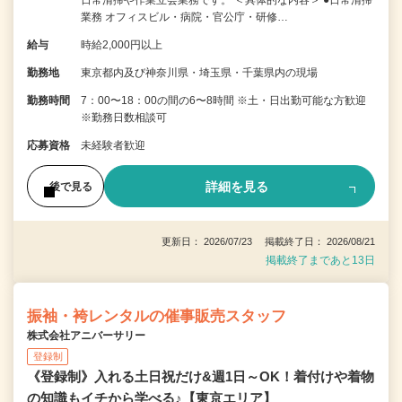
日常清掃や作業立会業務です。 ＜具体的な内容＞ ●日常清掃
業務 オフィスビル・病院・官公庁・研修…
給与
時給2,000円以上
勤務地
東京都内及び神奈川県・埼玉県・千葉県内の現場
勤務時間
7：00〜18：00の間の6〜8時間 ※土・日出勤可能な方歓迎
※勤務日数相談可
応募資格
未経験者歓迎
詳細を見る
後で見る
更新日： 2026/07/23 掲載終了日： 2026/08/21
掲載終了まであと13日
振袖・袴レンタルの催事販売スタッフ
株式会社アニバーサリー
登録制
《登録制》入れる土日祝だけ&週1日～OK！着付けや着物
の知識もイチから学べる♪【東京エリア】