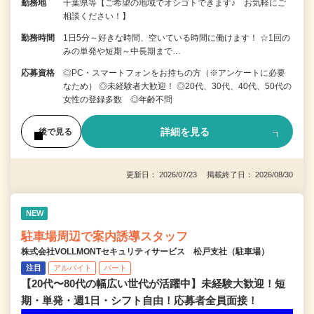
勤務地
千葉県等【ご希望の地域でオシゴトできます♪ お気軽にご
相談ください！】
勤務時間
1日5分～好きな時間、空いている時間に働けます！ ☆1回の
みの単発や短期～中長期まで…
応募資格
◎PC・スマートフォンをお持ちの方（※アンケートに必要
なため） ◎未経験者大歓迎！ ◎20代、30代、40代、50代の
女性の登録多数 ◎年齢不問
詳細を見る
後で見る
更新日： 2026/07/23 掲載終了日： 2026/08/30
NEW
駐車場周辺で案内誘導スタッフ
株式会社VOLLMONTセキュリティサービス 松戸支社（駐車場）
注目
アルバイト
パート
【20代〜80代の幅広い世代が活躍中】未経験大歓迎！短
期・単発・週1日・シフト自由！応募者全員面接！