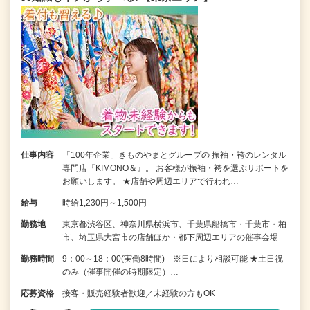
仕事内容
「100年企業」きものやまとグループの 振袖・袴のレンタル
専門店『KIMONO＆』。 お客様が振袖・袴を選ぶサポートを
お願いします。 ★店舗や周辺エリアで行われ…
給与
時給1,230円～1,500円
勤務地
東京都渋谷区、神奈川県横浜市、千葉県船橋市・千葉市・柏
市、埼玉県大宮市の店舗ほか・都下周辺エリアの催事会場
勤務時間
9：00～18：00(実働8時間) ※日により相談可能 ★土日祝
のみ（催事開催の時期限定）…
応募資格
接客・販売経験者歓迎／未経験の方もOK