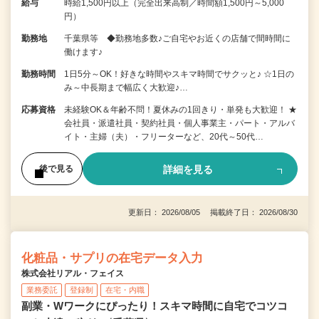
給与
時給1,500円以上（完全出来高制／時間額1,500円～5,000
円）
勤務地
千葉県等 ◆勤務地多数♪ご自宅やお近くの店舗で間時間に
働けます♪
勤務時間
1日5分～OK！好きな時間やスキマ時間でサクッと♪ ☆1日の
み～中長期まで幅広く大歓迎♪…
応募資格
未経験OK＆年齢不問！夏休みの1回きり・単発も大歓迎！ ★
会社員・派遣社員・契約社員・個人事業主・パート・アルバ
イト・主婦（夫）・フリーターなど、20代～50代…
詳細を見る
後で見る
更新日： 2026/08/05 掲載終了日： 2026/08/30
化粧品・サプリの在宅データ入力
株式会社リアル・フェイス
業務委託
登録制
在宅・内職
副業・Wワークにぴったり！スキマ時間に自宅でコツコ