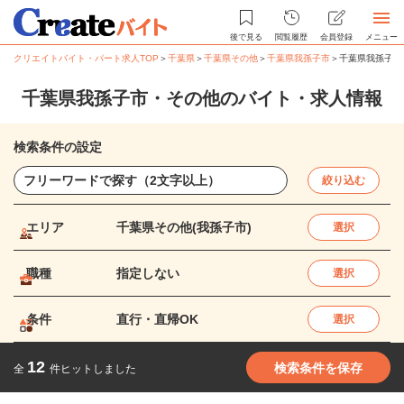
後で見る
閲覧履歴
会員登録
メニュー
クリエイトバイト・パート求人TOP
＞
千葉県
＞
千葉県その他
＞
千葉県我孫子市
＞
千葉県我孫子市
千葉県我孫子市・その他のバイト・求人情報
検索条件の設定
絞り込む
エリア
千葉県その他(我孫子市)
選択
職種
指定しない
選択
条件
直行・直帰OK
選択
12
検索条件を保存
全
件ヒットしました