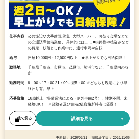
仕事内容
公共施設や大手建設現場、大型スーパー、お祭り会場などで
の交通誘導警備業務。 具体的には…… ■街路樹や植込みなど
の剪定・枝落とし作業中に、通行車両や自転…
給与
日給10,000円～12,500円以上 ★早上がりでも日給保障！
勤務地
千葉県千葉市、市原市、茂原市、勝浦市など、千葉県内の各
所
勤務時間
8：00～17：00 21：00～翌5：00 ※どちらも現場により早
終わり有。早上…
応募資格
18歳以上（警備業法による・例外事由2号）、性別不問、未
経験OK！ ※経験者及び警備2級資格所持者は優遇！
詳細を見る
後で見る
更新日： 2026/05/21 掲載終了日： 2026/11/06