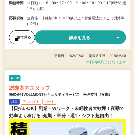
勤務時間
＜日勤＞ ・8：00〜17：00 ・9：00〜18：00 ※1日8時間 週
1日から応…
応募資格
無資格・未経験OK！ ※18歳以上：警備業法による（例外事
由2号）
詳細を見る
後で見る
更新日： 2026/07/31 掲載終了日： 2026/08/08
本日掲載終了になります
NEW
誘導案内スタッフ
株式会社VOLLMONTセキュリティサービス 松戸支社（夜勤）
注目
アルバイト
パート
【日払いOK】副業・Wワーク・未経験者大歓迎！夜勤で
効率よく稼げる♪短期・単発・週1・シフト超自由！