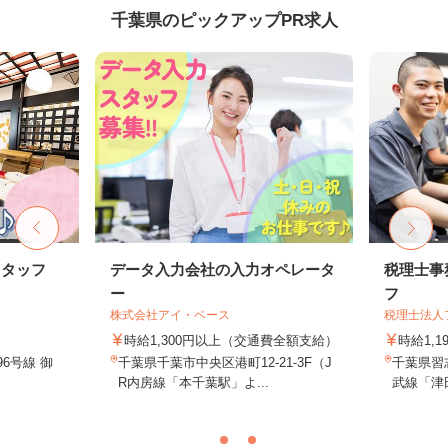
千葉県のピックアップPR求人
スタッフ
データ入力会社の入力オペレータ
税理士事
ー
フ
株式会社アイ・ベース
税理士法人
時給1,300円以上（交通費全額支給）
時給1,1
6号線 御
千葉県千葉市中央区港町12-21-3F（J
千葉県習志
R内房線「本千葉駅」よ...
武線「津