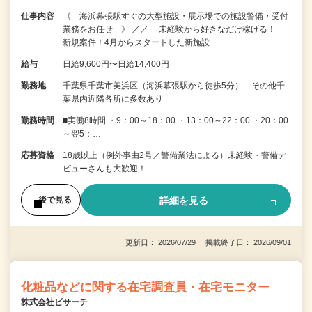
仕事内容
《 海浜幕張駅すぐの大型施設・展示場での施設警備・受付
業務をお任せ 》 ／／ 未経験から好きなだけ稼げる！
新規案件！4月からスタートした新施設 …
給与
日給9,600円〜日給14,400円
勤務地
千葉県千葉市美浜区（海浜幕張駅から徒歩5分） その他千
葉県内近隣各所に多数あり
勤務時間
■実働8時間 ・9：00～18：00 ・13：00～22：00 ・20：00
～翌5：…
応募資格
18歳以上（例外事由2号／警備業法による）未経験・警備デ
ビューさんも大歓迎！
詳細を見る
後で見る
更新日： 2026/07/29 掲載終了日： 2026/09/01
化粧品などに関する在宅調査員・在宅モニター
株式会社ビサーチ