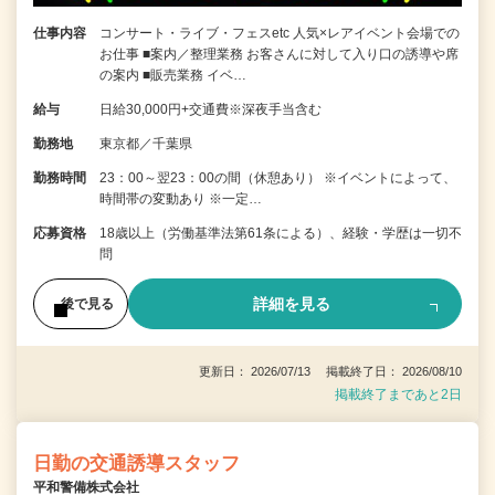
仕事内容
コンサート・ライブ・フェスetc 人気×レアイベント会場での
お仕事 ■案内／整理業務 お客さんに対して入り口の誘導や席
の案内 ■販売業務 イベ…
給与
日給30,000円+交通費※深夜手当含む
勤務地
東京都／千葉県
勤務時間
23：00～翌23：00の間（休憩あり） ※イベントによって、
時間帯の変動あり ※一定…
応募資格
18歳以上（労働基準法第61条による）、経験・学歴は一切不
問
詳細を見る
後で見る
更新日： 2026/07/13 掲載終了日： 2026/08/10
掲載終了まであと2日
日勤の交通誘導スタッフ
平和警備株式会社