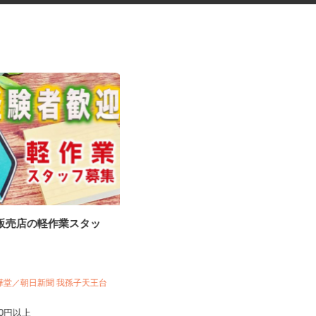
聞販売店の軽作業スタッ
物流倉庫内の軽作業 ピッキン
グや梱包
株式会社 エムラインズ 千葉物流セン
ター
白樺堂／朝日新聞 我孫子天王台
時給1,150円以上 ★別途 交通費
規定内支給