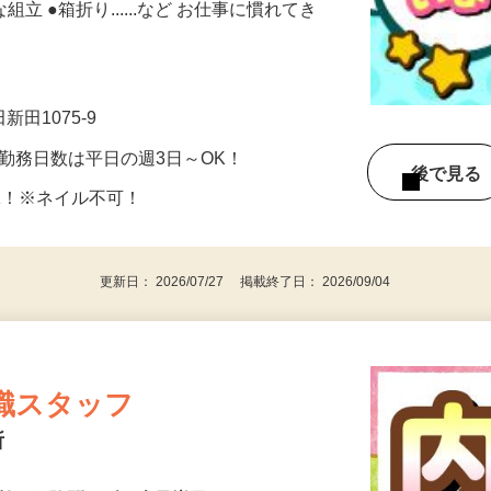
業をメインに担当していただきます。 ●
組立 ●箱折り......など お仕事に慣れてき
新田1075-9
 ★勤務日数は平日の週3日～OK！
後で見
K！※ネイル不可！
更新日： 2026/07/27 掲載終了日： 2026/09/04
職スタッフ
所