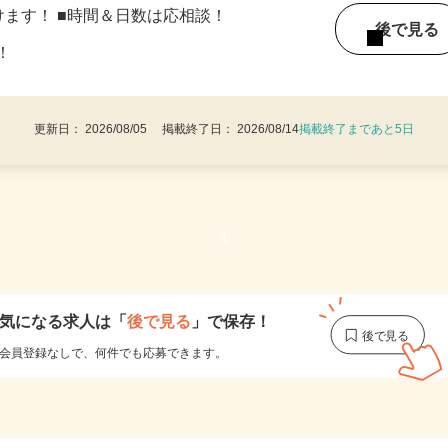
416（花見川団地横／最成病院近く）※
けます！ ■時間＆日数は応相談！
後で見
迎！
更新日： 2026/08/05 掲載終了日： 2026/08/14
掲載終了まであと5日
1
気になる求人は
「
後で見る
」で保存！
会員登録なしで、
何件でも応募できます。