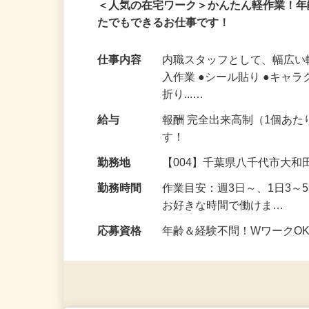
業務委託
在宅・内職
＜人気の在宅ワーク＞かんたん軽作業！
たでもできるお仕事です！
仕事内容
内職スタッフとして、幅広い
入作業 ●シール貼り ●キャラ
折り...…
給与
報酬 完全出来高制（1個あた
す！
勤務地
【004】千葉県八千代市大
勤務時間
作業目安：週3日～、1日3
お好きな時間で働けま…
応募資格
年齢＆経験不問！WワークO