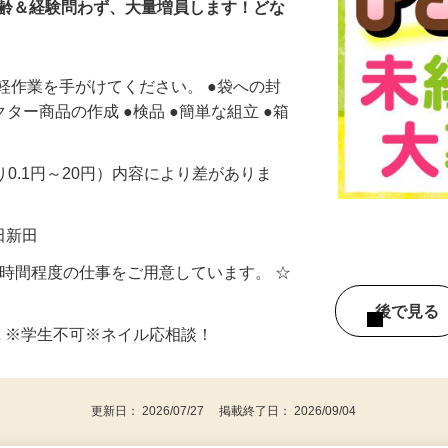
年齢＆経験問わず、大量増員します！どな
軽作業を手がけてください。 ●袋への封
クター商品の作成 ●検品 ●簡単な組立 ●箱
り0.1円～20円）内容により差がありま
和田新田
～5時間程度の仕事をご用意しています。 ☆
後で見
K ※学生不可※ネイル応相談！