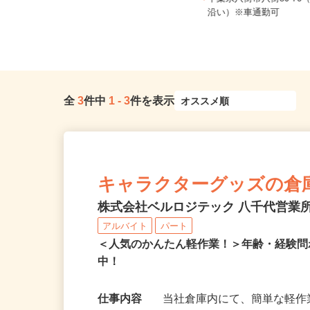
時給1,200円以上
千葉県八街市八街80-76
千葉県我孫子市天王台6-10-1
沿い）※車通勤可
全
3
件中
1
-
3
件を表示
キャラクターグッズの倉
株式会社ベルロジテック 八千代営業
アルバイト
パート
＜人気のかんたん軽作業！＞年齢・経験
中！