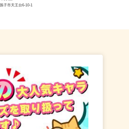
,200円以上
千葉県八街市八街80-76（国道22号
我孫子市天王台6-10-1
沿い）※車通勤可