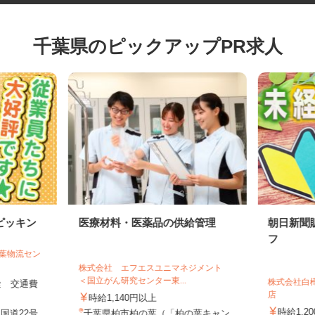
千葉県のピックアップPR求人
ピッキン
医療材料・医薬品の供給管理
朝日新
フ
千葉物流セン
株式会社 エフエスユニマネジメント
＜国立がん研究センター東...
株式会社
別途 交通費
店
時給1,140円以上