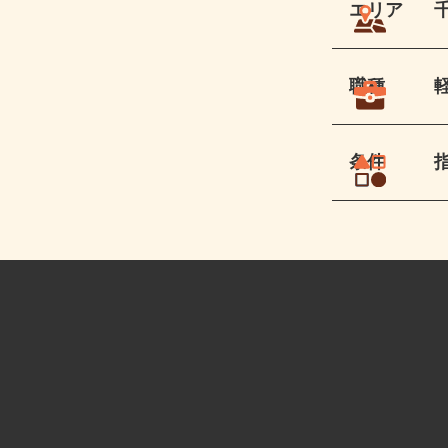
エリア
職種
条件