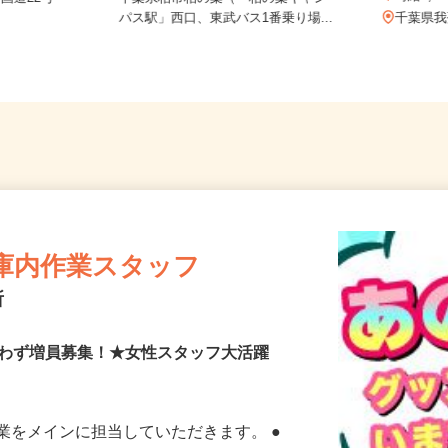
時給1
（国道22号
千葉県柏市柏の葉（「柏の葉キャン
パス駅」西口、東武バス1番乗り場...
千葉県
庫内作業スタッフ
所
問わず増員募集！★女性スタッフ大活躍