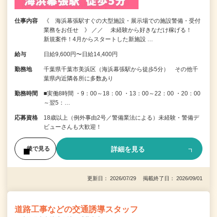
仕事内容
《 海浜幕張駅すぐの大型施設・展示場での施設警備・受付
業務をお任せ 》 ／／ 未経験から好きなだけ稼げる！
新規案件！4月からスタートした新施設 …
給与
日給9,600円〜日給14,400円
勤務地
千葉県千葉市美浜区（海浜幕張駅から徒歩5分） その他千
葉県内近隣各所に多数あり
勤務時間
■実働8時間 ・9：00～18：00 ・13：00～22：00 ・20：00
～翌5：…
応募資格
18歳以上（例外事由2号／警備業法による）未経験・警備デ
ビューさんも大歓迎！
詳細を見る
後で見る
更新日： 2026/07/29 掲載終了日： 2026/09/01
道路工事などの交通誘導スタッフ