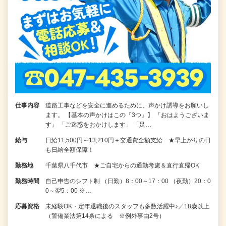
仕事内容
道路工事などを安全に進めるために、声かけ誘導をお願いし
ます。 【基本の声かけはこの『3つ』】 「おはようございま
す」 「ご迷惑をおかけします」 「足…
給与
日給11,500円～13,210円＋交通費全額支給 ★早上がりの日
も日給全額保障！
勤務地
千葉県八千代市 ★ご自宅からの通勤考慮＆直行直帰OK
勤務時間
自己申告のシフト制 （日勤）8：00～17：00 （夜勤）20：0
0～翌5：00 ※…
応募資格
未経験OK・定年退職後のスタッフも多数活躍中♪／18歳以上
（警備業法第14条による ※例外事由2号）