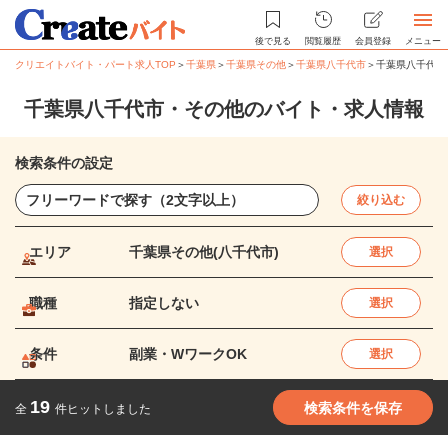
後で見る
閲覧履歴
会員登録
メニュー
クリエイトバイト・パート求人TOP
＞
千葉県
＞
千葉県その他
＞
千葉県八千代市
＞
千葉県八千代市
千葉県八千代市・その他のバイト・求人情報
検索条件の設定
絞り込む
エリア
千葉県その他(八千代市)
選択
職種
指定しない
選択
条件
副業・WワークOK
選択
19
検索条件を保存
全
件ヒットしました