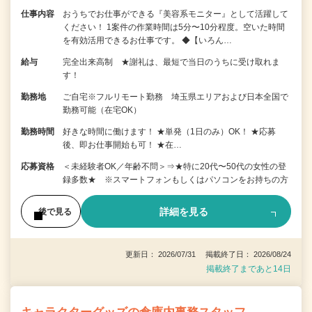
仕事内容
おうちでお仕事ができる『美容系モニター』として活躍して
ください！ 1案件の作業時間は5分〜10分程度。空いた時間
を有効活用できるお仕事です。 ◆【いろん…
給与
完全出来高制 ★謝礼は、最短で当日のうちに受け取れま
す！
勤務地
ご自宅※フルリモート勤務 埼玉県エリアおよび日本全国で
勤務可能（在宅OK）
勤務時間
好きな時間に働けます！ ★単発（1日のみ）OK！ ★応募
後、即お仕事開始も可！ ★在…
応募資格
＜未経験者OK／年齢不問＞⇒★特に20代〜50代の女性の登
録多数★ ※スマートフォンもしくはパソコンをお持ちの方
詳細を見る
後で見る
更新日： 2026/07/31 掲載終了日： 2026/08/24
掲載終了まであと14日