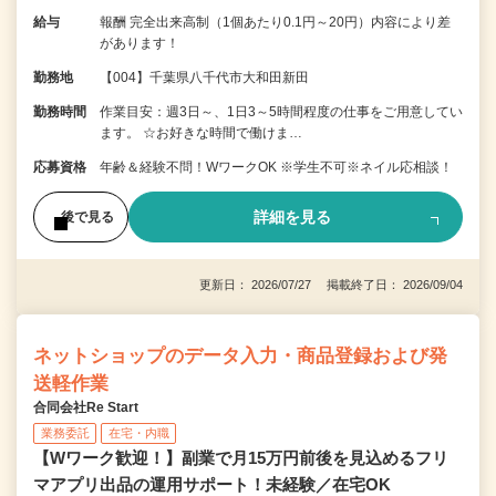
給与
報酬 完全出来高制（1個あたり0.1円～20円）内容により差
があります！
勤務地
【004】千葉県八千代市大和田新田
勤務時間
作業目安：週3日～、1日3～5時間程度の仕事をご用意してい
ます。 ☆お好きな時間で働けま…
応募資格
年齢＆経験不問！WワークOK ※学生不可※ネイル応相談！
詳細を見る
後で見る
更新日： 2026/07/27 掲載終了日： 2026/09/04
ネットショップのデータ入力・商品登録および発
送軽作業
合同会社Re Start
業務委託
在宅・内職
【Wワーク歓迎！】副業で月15万円前後を見込めるフリ
マアプリ出品の運用サポート！未経験／在宅OK