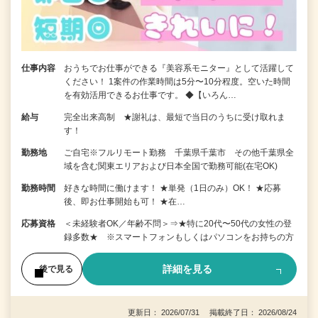
仕事内容
おうちでお仕事ができる『美容系モニター』として活躍して
ください！ 1案件の作業時間は5分〜10分程度。空いた時間
を有効活用できるお仕事です。 ◆【いろん…
給与
完全出来高制 ★謝礼は、最短で当日のうちに受け取れま
す！
勤務地
ご自宅※フルリモート勤務 千葉県千葉市 その他千葉県全
域を含む関東エリアおよび日本全国で勤務可能(在宅OK)
勤務時間
好きな時間に働けます！ ★単発（1日のみ）OK！ ★応募
後、即お仕事開始も可！ ★在…
応募資格
＜未経験者OK／年齢不問＞⇒★特に20代〜50代の女性の登
録多数★ ※スマートフォンもしくはパソコンをお持ちの方
詳細を見る
後で見る
更新日： 2026/07/31 掲載終了日： 2026/08/24