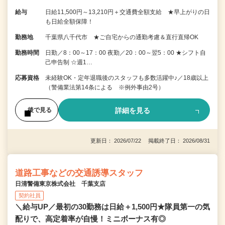
給与
日給11,500円～13,210円＋交通費全額支給 ★早上がりの日
も日給全額保障！
勤務地
千葉県八千代市 ★ご自宅からの通勤考慮＆直行直帰OK
勤務時間
日勤／8：00～17：00 夜勤／20：00～翌5：00 ★シフト自
己申告制 ☆週1…
応募資格
未経験OK・定年退職後のスタッフも多数活躍中♪／18歳以上
（警備業法第14条による ※例外事由2号）
詳細を見る
後で見る
更新日： 2026/07/22 掲載終了日： 2026/08/31
道路工事などの交通誘導スタッフ
日清警備東京株式会社 千葉支店
契約社員
＼給与UP／最初の30勤務は日給＋1,500円★隊員第一の気
配りで、高定着率が自慢！ミニボーナス有◎