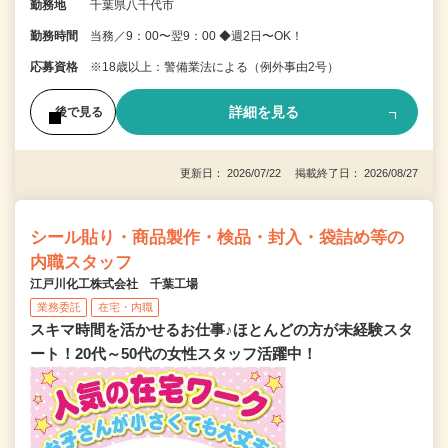
勤務地
千葉県八千代市
勤務時間
当務／9：00〜翌9：00 ◆週2日〜OK！
応募資格
※18歳以上：警備業法による（例外事由2号）
詳細を見る
後で見る
更新日： 2026/07/22 掲載終了日： 2026/08/27
シール貼り・商品製作・検品・封入・袋詰め等の
内職スタッフ
江戸川化工株式会社 千葉工場
業務委託
在宅・内職
スキマ時間を活かせるお仕事♪ほとんどの方が未経験スタ
ート！20代～50代の女性スタッフ活躍中！