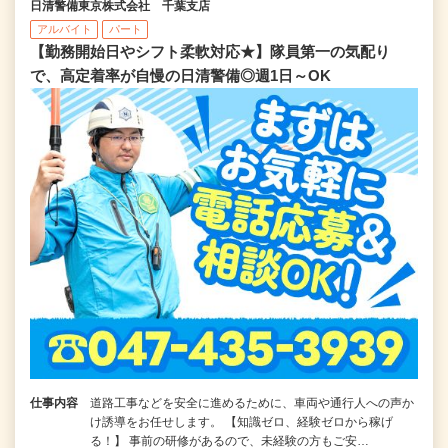
日清警備東京株式会社 千葉支店
アルバイト
パート
【勤務開始日やシフト柔軟対応★】隊員第一の気配り
で、高定着率が自慢の日清警備◎週1日～OK
仕事内容
道路工事などを安全に進めるために、車両や通行人への声か
け誘導をお任せします。 【知識ゼロ、経験ゼロから稼げ
る！】 事前の研修があるので、未経験の方もご安…