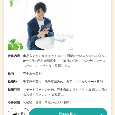
仕事内容
出品入力から発送まで！ ネット通販の仕組みが学べる◎ ＼2
0〜40代の男性が活躍中／ 「毎月の給料に“あと少し”プラス
したい！」 ⇒そんな〈目標〉を…
給与
完全出来高制
勤務地
千葉県千葉市、他千葉県内のご自宅 ※フルリモート勤務
勤務時間
リモートワークのため、完全自由シフトです！ 詳細はお問い
合わせください。 ＜会社営…
応募資格
＼経験・資格・学歴いっさい不問！／
詳細を見る
後で見る