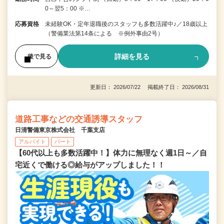
0～翌5：00 ※…
応募資格
未経験OK・定年退職後のスタッフも多数活躍中♪／18歳以上
（警備業法第14条による ※例外事由2号）
詳細を見る
後で見る
更新日： 2026/07/22 掲載終了日： 2026/08/31
道路工事などの交通誘導スタッフ
日清警備東京株式会社 千葉支店
アルバイト
パート
【60代以上も多数活躍中！】体力に無理なく週1日～／自
宅近くで働ける◎給与がアップしました！！