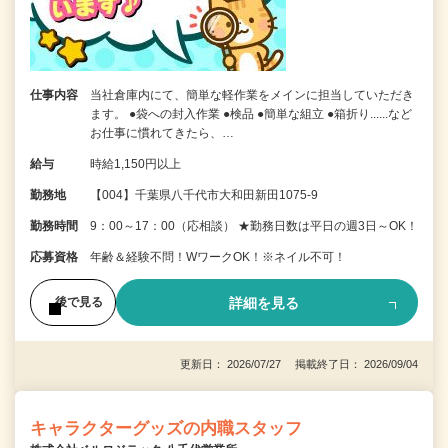
仕事内容
当社倉庫内にて、簡単な軽作業をメインに担当していただき
ます。 ●袋への封入作業 ●検品 ●簡単な組立 ●箱折り......など
お仕事に慣れてきたら、…
給与
時給1,150円以上
勤務地
【004】千葉県八千代市大和田新田1075-9
勤務時間
9：00～17：00（応相談） ★勤務日数は平日の週3日～OK！
応募資格
年齢＆経験不問！WワークOK！※ネイル不可！
詳細を見る
後で見る
更新日： 2026/07/27 掲載終了日： 2026/09/04
キャラクターグッズの内職スタッフ