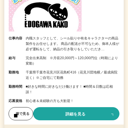
仕事内容
内職スタッフとして、シール貼りや有名キャラクターの商品
製作をお任せします。 商品の配送が不可なため、御本人様が
必ず運転をして、納品の引き取りをしていただき…
給与
完全出来高制 ※月収20,000円～120,000円位（時期により
変動）
勤務地
千葉県千葉市花見川区花島町416（花見川団地横／最成病院
近く）※ご自宅にて勤務
勤務時間
■好きな時間に好きなだけ働けます！ ■時間＆日数は応相
談！
応募資格
初心者＆未経験の方も大歓迎！
詳細を見る
後で見る