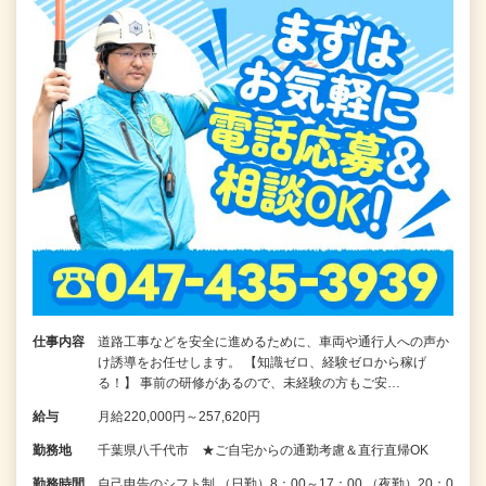
仕事内容
道路工事などを安全に進めるために、車両や通行人への声か
け誘導をお任せします。 【知識ゼロ、経験ゼロから稼げ
る！】 事前の研修があるので、未経験の方もご安…
給与
月給220,000円～257,620円
勤務地
千葉県八千代市 ★ご自宅からの通勤考慮＆直行直帰OK
勤務時間
自己申告のシフト制 （日勤）8：00～17：00 （夜勤）20：0