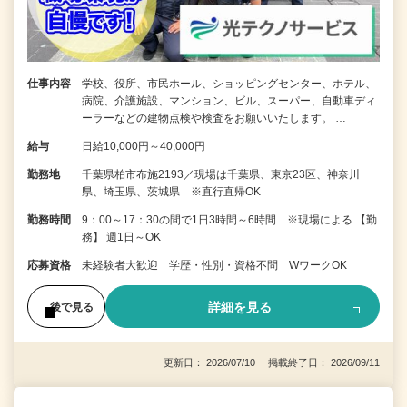
仕事内容
学校、役所、市民ホール、ショッピングセンター、ホテル、
病院、介護施設、マンション、ビル、スーパー、自動車ディ
ーラーなどの建物点検や検査をお願いいたします。 …
給与
日給10,000円～40,000円
勤務地
千葉県柏市布施2193／現場は千葉県、東京23区、神奈川
県、埼玉県、茨城県 ※直行直帰OK
勤務時間
9：00～17：30の間で1日3時間～6時間 ※現場による 【勤
務】 週1日～OK
応募資格
未経験者大歓迎 学歴・性別・資格不問 WワークOK
詳細を見る
後で見る
更新日： 2026/07/10 掲載終了日： 2026/09/11