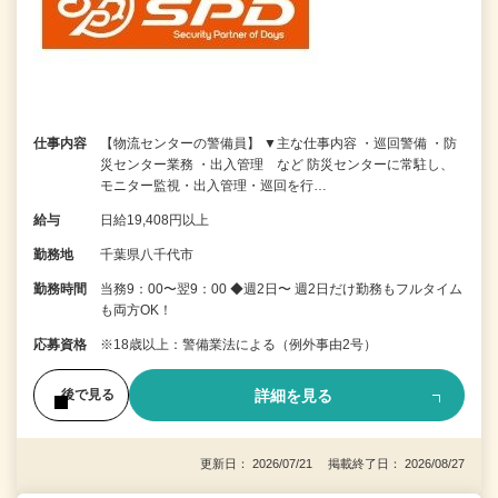
仕事内容
【物流センターの警備員】 ▼主な仕事内容 ・巡回警備 ・防
災センター業務 ・出入管理 など 防災センターに常駐し、
モニター監視・出入管理・巡回を行…
給与
日給19,408円以上
勤務地
千葉県八千代市
勤務時間
当務9：00〜翌9：00 ◆週2日〜 週2日だけ勤務もフルタイム
も両方OK！
応募資格
※18歳以上：警備業法による（例外事由2号）
詳細を見る
後で見る
更新日： 2026/07/21 掲載終了日： 2026/08/27