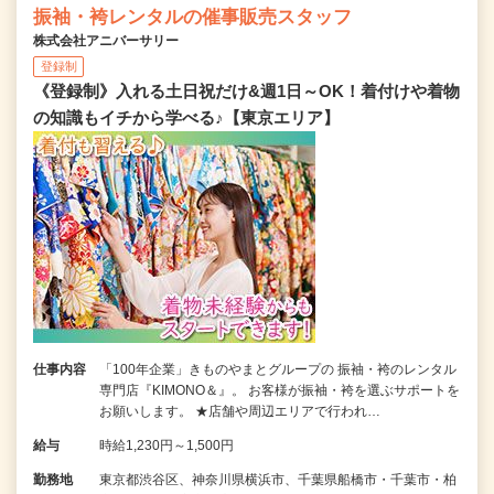
振袖・袴レンタルの催事販売スタッフ
株式会社アニバーサリー
登録制
《登録制》入れる土日祝だけ&週1日～OK！着付けや着物
の知識もイチから学べる♪【東京エリア】
仕事内容
「100年企業」きものやまとグループの 振袖・袴のレンタル
専門店『KIMONO＆』。 お客様が振袖・袴を選ぶサポートを
お願いします。 ★店舗や周辺エリアで行われ…
給与
時給1,230円～1,500円
勤務地
東京都渋谷区、神奈川県横浜市、千葉県船橋市・千葉市・柏