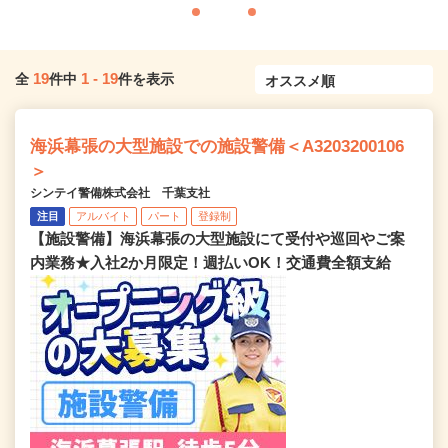
19
1
-
19
全
件中
件を表示
海浜幕張の大型施設での施設警備＜A3203200106
＞
シンテイ警備株式会社 千葉支社
注目
アルバイト
パート
登録制
【施設警備】海浜幕張の大型施設にて受付や巡回やご案
内業務★入社2か月限定！週払いOK！交通費全額支給