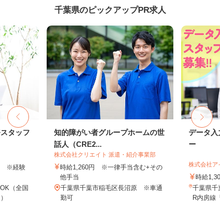
千葉県のピックアップPR求人
務スタッフ
知的障がい者グループホームの世
データ入
話人（CRE2...
ー
株式会社クリエイト 派遣・紹介事業部
株式会社ア
以上 ※経験
時給1,260円 ※一律手当含む+その
他手当
時給1,
OK（全国
千葉県千葉市稲毛区長沼原 ※車通
千葉県千葉
し）
勤可
R内房線「