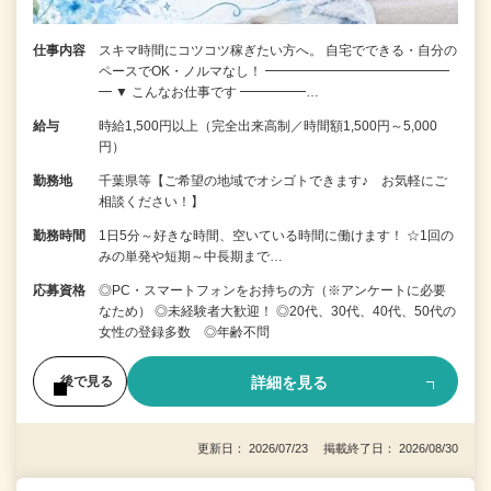
仕事内容
スキマ時間にコツコツ稼ぎたい方へ。 自宅でできる・自分の
ペースでOK・ノルマなし！ ━━━━━━━━━━━━━━
━ ▼ こんなお仕事です ━━━━━…
給与
時給1,500円以上（完全出来高制／時間額1,500円～5,000
円）
勤務地
千葉県等【ご希望の地域でオシゴトできます♪ お気軽にご
相談ください！】
勤務時間
1日5分～好きな時間、空いている時間に働けます！ ☆1回の
みの単発や短期～中長期まで…
応募資格
◎PC・スマートフォンをお持ちの方（※アンケートに必要
なため） ◎未経験者大歓迎！ ◎20代、30代、40代、50代の
女性の登録多数 ◎年齢不問
詳細を見る
後で見る
更新日： 2026/07/23 掲載終了日： 2026/08/30