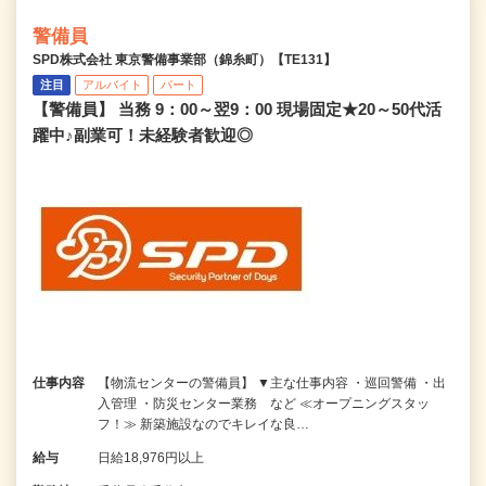
警備員
SPD株式会社 東京警備事業部（錦糸町）【TE131】
注目
アルバイト
パート
【警備員】 当務 9：00～翌9：00 現場固定★20～50代活
躍中♪副業可！未経験者歓迎◎
仕事内容
【物流センターの警備員】 ▼主な仕事内容 ・巡回警備 ・出
入管理 ・防災センター業務 など ≪オープニングスタッ
フ！≫ 新築施設なのでキレイな良…
給与
日給18,976円以上