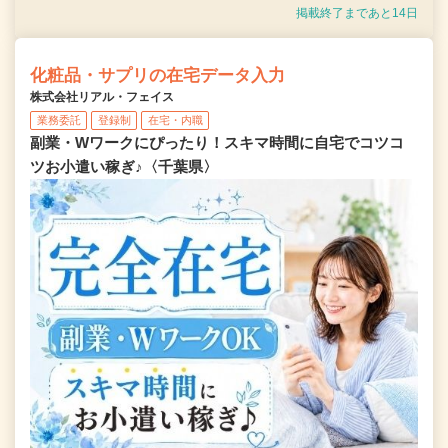
掲載終了まであと14日
化粧品・サプリの在宅データ入力
株式会社リアル・フェイス
業務委託
登録制
在宅・内職
副業・Wワークにぴったり！スキマ時間に自宅でコツコ
ツお小遣い稼ぎ♪〈千葉県〉