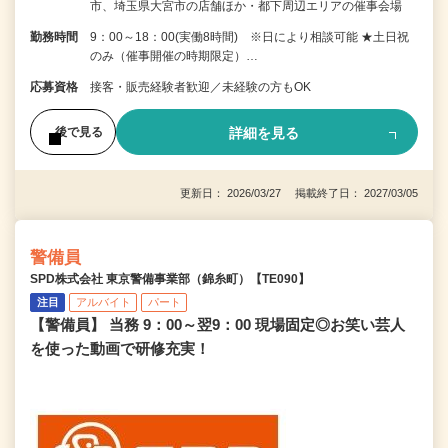
市、埼玉県大宮市の店舗ほか・都下周辺エリアの催事会場
勤務時間
9：00～18：00(実働8時間) ※日により相談可能 ★土日祝
のみ（催事開催の時期限定）…
応募資格
接客・販売経験者歓迎／未経験の方もOK
詳細を見る
後で見る
更新日： 2026/03/27 掲載終了日： 2027/03/05
警備員
SPD株式会社 東京警備事業部（錦糸町）【TE090】
注目
アルバイト
パート
【警備員】 当務 9：00～翌9：00 現場固定◎お笑い芸人
を使った動画で研修充実！