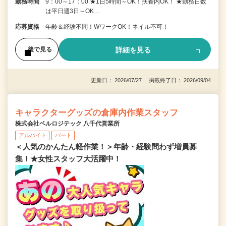
勤務時間
9：00～17：00 ★1日5時間～OK！扶養内OK！ ★勤務日数
は平日週3日～OK…
応募資格
年齢＆経験不問！WワークOK！ネイル不可！
詳細を見る
後で見る
更新日： 2026/07/27 掲載終了日： 2026/09/04
キャラクターグッズの倉庫内作業スタッフ
株式会社ベルロジテック 八千代営業所
アルバイト
パート
＜人気のかんたん軽作業！＞年齢・経験問わず増員募
集！★女性スタッフ大活躍中！