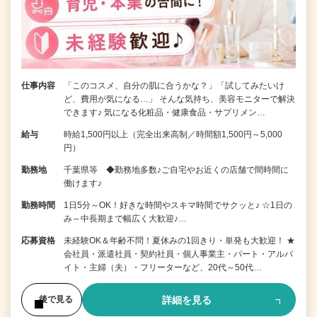
仕事内容
「このコスメ、自分の肌に合うかな？」「試してみたいけ
ど、費用が気になる…」 そんな気持ち、美容モニターで解決
できます♪ 気になる化粧品・健康食品・サプリメン…
給与
時給1,500円以上（完全出来高制／時間額1,500円～5,000
円）
勤務地
千葉県等 ◆勤務地多数♪ご自宅やお近くの店舗で間時間に
働けます♪
勤務時間
1日5分～OK！好きな時間やスキマ時間でサクッと♪ ☆1日の
み～中長期まで幅広く大歓迎♪…
応募資格
未経験OK＆年齢不問！夏休みの1回きり・単発も大歓迎！ ★
会社員・派遣社員・契約社員・個人事業主・パート・アルバ
イト・主婦（夫）・フリーターなど、20代～50代…
詳細を見る
後で見る