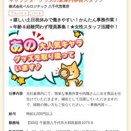
キャラクターグッズの倉庫内事務スタッフ
株式会社ベルロジテック 八千代営業所
アルバイト
パート
＜嬉しい土日祝休みで働きやすい！かんたん事務作業！
＞年齢＆経験問わず増員募集！★女性スタッフ活躍中！
仕事内容
当社倉庫内にて、簡単な事務作業や内職さんに出す商品を仕
分けていただきます。補佐として活躍していただきますの
で、経験の無い方もご安心ください。 ～事務内容～…
給与
時給1,200円以上
勤務地
【004】千葉県八千代市大和田新田1075-9