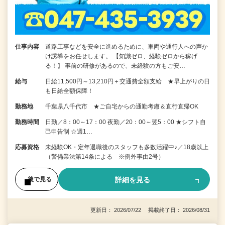
仕事内容
道路工事などを安全に進めるために、車両や通行人への声か
け誘導をお任せします。 【知識ゼロ、経験ゼロから稼げ
る！】 事前の研修があるので、未経験の方もご安…
給与
日給11,500円～13,210円＋交通費全額支給 ★早上がりの日
も日給全額保障！
勤務地
千葉県八千代市 ★ご自宅からの通勤考慮＆直行直帰OK
勤務時間
日勤／8：00～17：00 夜勤／20：00～翌5：00 ★シフト自
己申告制 ☆週1…
応募資格
未経験OK・定年退職後のスタッフも多数活躍中♪／18歳以上
（警備業法第14条による ※例外事由2号）
詳細を見る
後で見る
更新日： 2026/07/22 掲載終了日： 2026/08/31