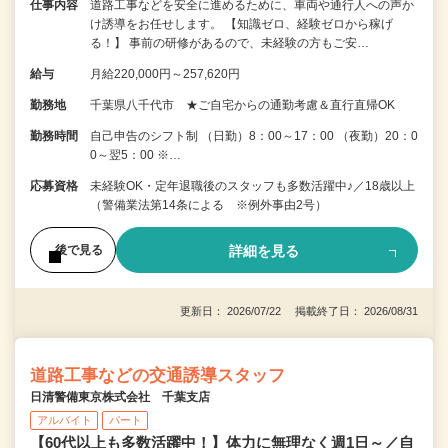
仕事内容
道路工事などを安全に進めるために、車両や通行人への声か
け誘導をお任せします。 【知識ゼロ、経験ゼロから稼げ
る！】 事前の研修があるので、未経験の方もご安…
給与
月給220,000円～257,620円
勤務地
千葉県八千代市 ★ご自宅からの通勤考慮＆直行直帰OK
勤務時間
自己申告のシフト制 （日勤）8：00～17：00 （夜勤）20：0
0～翌5：00 ※…
応募資格
未経験OK・定年退職後のスタッフも多数活躍中♪／18歳以上
（警備業法第14条による ※例外事由2号）
詳細を見る
後で見る
更新日： 2026/07/22 掲載終了日： 2026/08/31
道路工事などの交通誘導スタッフ
日清警備東京株式会社 千葉支店
アルバイト
パート
【60代以上も多数活躍中！】体力に無理なく週1日～／自