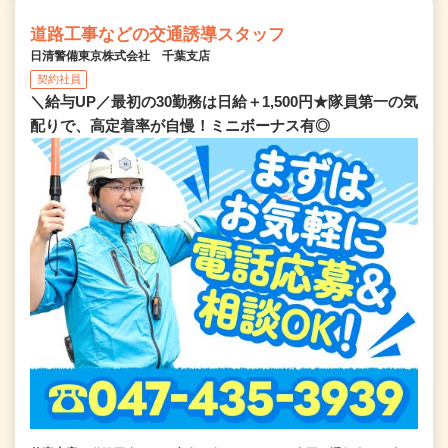
道路工事などの交通誘導スタッフ
日清警備東京株式会社 千葉支店
契約社員
＼給与UP／最初の30勤務は日給＋1,500円★隊員第一の気
配りで、高定着率が自慢！ミニボーナス有◎