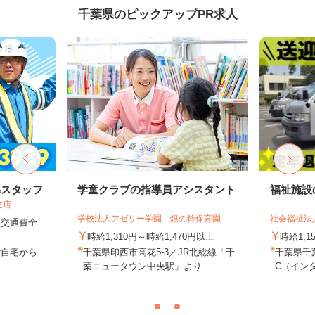
千葉県のピックアップPR求人
導スタッフ
学童クラブの指導員アシスタント
福祉施設
支店
学校法人アゼリー学園 銀の鈴保育園
社会福祉法
円＋交通費全
時給1,310円～時給1,470円以上
時給1,1
ご自宅から
千葉県印西市高花5-3／JR北総線「千
千葉県千
葉ニュータウン中央駅」より...
C（インタ