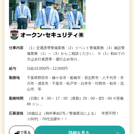
仕事内容
（1）交通誘導警備業務 （2）イベント警備業務 （3）施設警
備業務 （1）～（3）からご相談ください。 ※（1）初めての
方は歩行者誘導・通行止め等の…
給与
日給10,000円～12,000円
勤務地
千葉県野田市・鎌ケ谷市・船橋市・習志野市・八千代市・市
川市・浦安市・千葉市・松戸市・白井市・印西市・柏市・流
山市、等
勤務時間
［日勤］8：00～ 17：00 ［夜勤］20：00～翌5：00 ※実働
8h ☆シ…
応募資格
18歳以上（例外事由2号／警備業法による） 学歴不問！
☆60代・70代活躍中！！
詳細を見る
後で見る