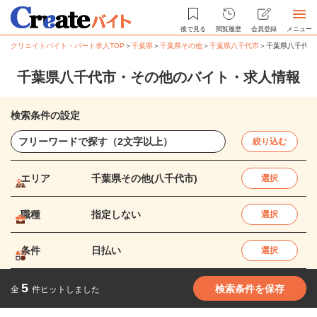
後で見る
閲覧履歴
会員登録
メニュー
クリエイトバイト・パート求人TOP
＞
千葉県
＞
千葉県その他
＞
千葉県八千代市
＞
千葉県八千代市
千葉県八千代市・その他のバイト・求人情報
検索条件の設定
絞り込む
エリア
千葉県その他(八千代市)
選択
職種
指定しない
選択
条件
日払い
選択
5
検索条件を保存
全
件ヒットしました