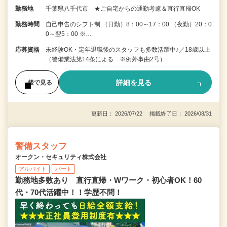
勤務地
千葉県八千代市 ★ご自宅からの通勤考慮＆直行直帰OK
勤務時間
自己申告のシフト制 （日勤）8：00～17：00 （夜勤）20：0
0～翌5：00 ※…
応募資格
未経験OK・定年退職後のスタッフも多数活躍中♪／18歳以上
（警備業法第14条による ※例外事由2号）
詳細を見る
後で見る
更新日： 2026/07/22 掲載終了日： 2026/08/31
警備スタッフ
オークン・セキュリティ株式会社
アルバイト
パート
勤務地多数あり 直行直帰・Wワーク・初心者OK！60
代・70代活躍中！！学歴不問！