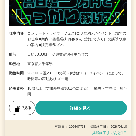
仕事内容
コンサート・ライブ・フェスetc 人気×レアイベント会場での
お仕事 ■案内／整理業務 お客さんに対して入り口の誘導や席
の案内 ■販売業務 イベ…
給与
日給30,000円+交通費※深夜手当含む
勤務地
東京都／千葉県
勤務時間
23：00～翌23：00の間（休憩あり） ※イベントによって、
時間帯の変動あり ※一定…
応募資格
18歳以上（労働基準法第61条による）、経験・学歴は一切不
問
詳細を見る
後で見る
更新日： 2026/07/13 掲載終了日： 2026/08/10
掲載終了まであと1日