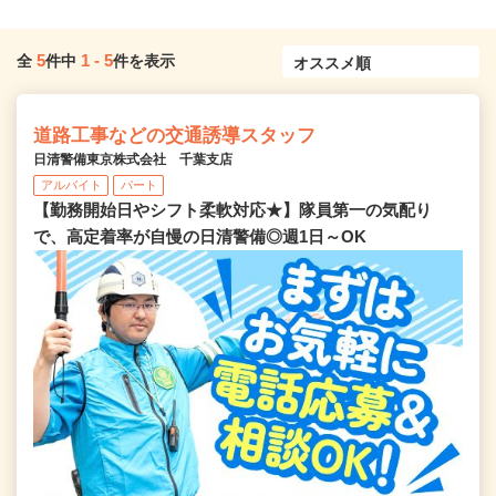
5
1
-
5
全
件中
件を表示
道路工事などの交通誘導スタッフ
日清警備東京株式会社 千葉支店
アルバイト
パート
【勤務開始日やシフト柔軟対応★】隊員第一の気配り
で、高定着率が自慢の日清警備◎週1日～OK