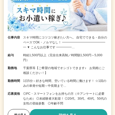
仕事内容
スキマ時間にコツコツ稼ぎたい方へ。 自宅でできる・自分の
ペースでOK・ノルマなし！ ━━━━━━━━━━━━━━
━ ▼ こんなお仕事です ━━━━━…
給与
時給1,500円以上（完全出来高制／時間額1,500円～5,000
円）
勤務地
千葉県等【ご希望の地域でオシゴトできます♪ お気軽にご
相談ください！】
勤務時間
1日5分～好きな時間、空いている時間に働けます！ ☆1回の
みの単発や短期～中長期まで…
応募資格
◎PC・スマートフォンをお持ちの方（※アンケートに必要
なため） ◎未経験者大歓迎！ ◎20代、30代、40代、50代の
女性の登録多数 ◎年齢不問