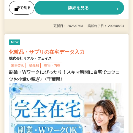
詳細を見る
後で見る
更新日： 2026/07/31 掲載終了日： 2026/08/24
NEW
化粧品・サプリの在宅データ入力
株式会社リアル・フェイス
業務委託
登録制
在宅・内職
副業・Wワークにぴったり！スキマ時間に自宅でコツコ
ツお小遣い稼ぎ♪〈千葉県〉