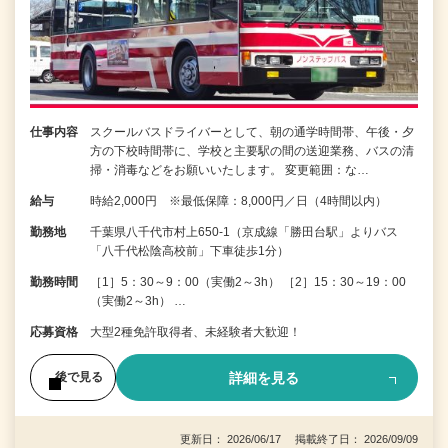
仕事内容
スクールバスドライバーとして、朝の通学時間帯、午後・夕
方の下校時間帯に、学校と主要駅の間の送迎業務、バスの清
掃・消毒などをお願いいたします。 変更範囲：な…
給与
時給2,000円 ※最低保障：8,000円／日（4時間以内）
勤務地
千葉県八千代市村上650-1（京成線「勝田台駅」よりバス
「八千代松陰高校前」下車徒歩1分）
勤務時間
［1］5：30～9：00（実働2～3h） ［2］15：30～19：00
（実働2～3h） …
応募資格
大型2種免許取得者、未経験者大歓迎！
詳細を見る
後で見る
更新日： 2026/06/17 掲載終了日： 2026/09/09