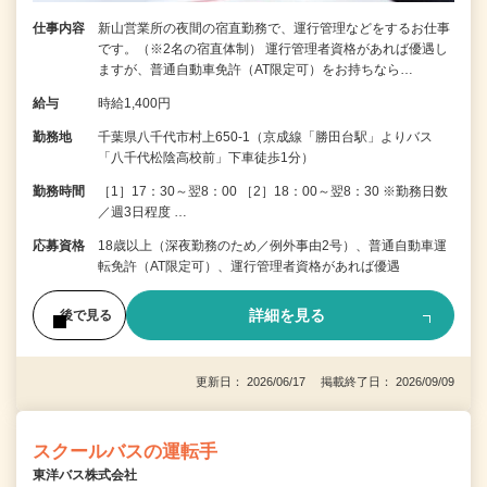
仕事内容
新山営業所の夜間の宿直勤務で、運行管理などをするお仕事
です。（※2名の宿直体制） 運行管理者資格があれば優遇し
ますが、普通自動車免許（AT限定可）をお持ちなら…
給与
時給1,400円
勤務地
千葉県八千代市村上650-1（京成線「勝田台駅」よりバス
「八千代松陰高校前」下車徒歩1分）
勤務時間
［1］17：30～翌8：00 ［2］18：00～翌8：30 ※勤務日数
／週3日程度 …
応募資格
18歳以上（深夜勤務のため／例外事由2号）、普通自動車運
転免許（AT限定可）、運行管理者資格があれば優遇
詳細を見る
後で見る
更新日： 2026/06/17 掲載終了日： 2026/09/09
スクールバスの運転手
東洋バス株式会社