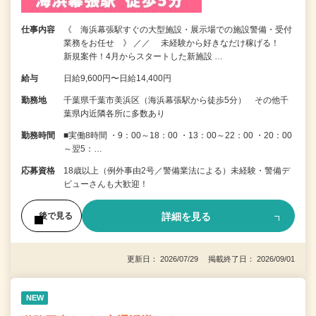
仕事内容
《 海浜幕張駅すぐの大型施設・展示場での施設警備・受付
業務をお任せ 》 ／／ 未経験から好きなだけ稼げる！
新規案件！4月からスタートした新施設 …
給与
日給9,600円〜日給14,400円
勤務地
千葉県千葉市美浜区（海浜幕張駅から徒歩5分） その他千
葉県内近隣各所に多数あり
勤務時間
■実働8時間 ・9：00～18：00 ・13：00～22：00 ・20：00
～翌5：…
応募資格
18歳以上（例外事由2号／警備業法による）未経験・警備デ
ビューさんも大歓迎！
詳細を見る
後で見る
更新日： 2026/07/29 掲載終了日： 2026/09/01
NEW