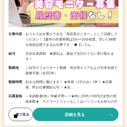
仕事内容
おうちでお仕事ができる『美容系モニター』として活躍して
ください！ 1案件の作業時間は5分〜10分程度。空いた時間
を有効活用できるお仕事です。 ◆【いろん…
給与
完全出来高制 ★謝礼は、最短で当日のうちに受け取れま
す！
勤務地
ご自宅※フルリモート勤務 埼玉県エリアおよび日本全国で
勤務可能（在宅OK）
勤務時間
好きな時間に働けます！ ★単発（1日のみ）OK！ ★応募
後、即お仕事開始も可！ ★在…
応募資格
＜未経験者OK／年齢不問＞⇒★特に20代〜50代の女性の登
録多数★ ※スマートフォンもしくはパソコンをお持ちの方
詳細を見る
後で見る