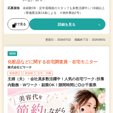
0～翌5：00 ※…
応募資格
未経験OK・定年退職後のスタッフも多数活躍中♪／18歳以上
（警備業法第14条による ※例外事由2号）
詳細を見る
後で見る
更新日： 2026/07/22 掲載終了日： 2026/08/31
NEW
化粧品などに関する在宅調査員・在宅モニター
株式会社ビサーチ
業務委託
登録制
在宅・内職
主婦（夫）・会社員多数活躍中！人気の在宅ワーク♪扶養
内勤務・Wワーク・副業OK！隙間時間に◎@千葉県