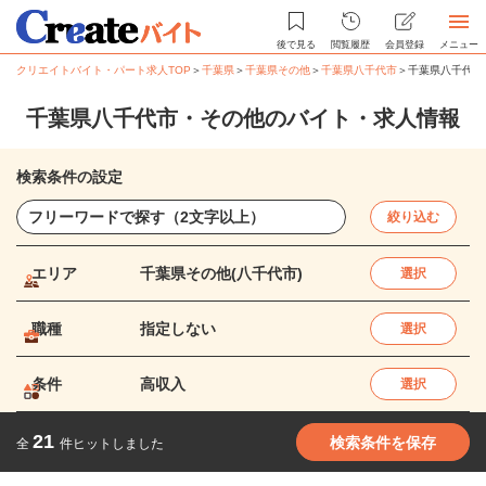
後で見る
閲覧履歴
会員登録
メニュー
クリエイトバイト・パート求人TOP
＞
千葉県
＞
千葉県その他
＞
千葉県八千代市
＞
千葉県八千代市
千葉県八千代市・その他のバイト・求人情報
検索条件の設定
絞り込む
エリア
千葉県その他(八千代市)
選択
職種
指定しない
選択
条件
高収入
選択
21
検索条件を保存
全
件ヒットしました