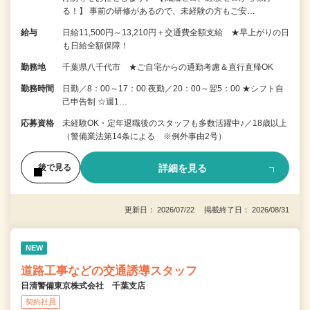
る！】 事前の研修があるので、未経験の方もご安…
給与
日給11,500円～13,210円＋交通費全額支給 ★早上がりの日
も日給全額保障！
勤務地
千葉県八千代市 ★ご自宅からの通勤考慮＆直行直帰OK
勤務時間
日勤／8：00～17：00 夜勤／20：00～翌5：00 ★シフト自
己申告制 ☆週1…
応募資格
未経験OK・定年退職後のスタッフも多数活躍中♪／18歳以上
（警備業法第14条による ※例外事由2号）
詳細を見る
後で見る
更新日： 2026/07/22 掲載終了日： 2026/08/31
NEW
道路工事などの交通誘導スタッフ
日清警備東京株式会社 千葉支店
契約社員