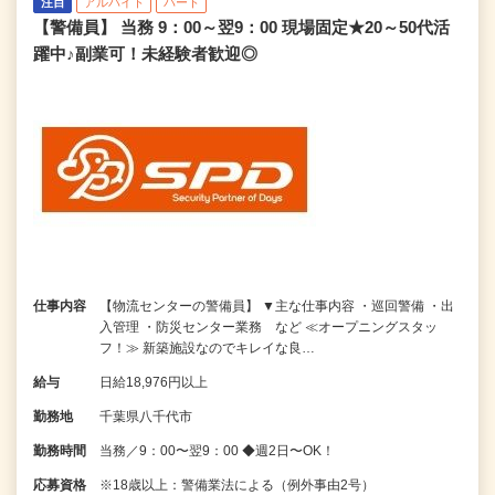
注目
アルバイト
パート
【警備員】 当務 9：00～翌9：00 現場固定★20～50代活
躍中♪副業可！未経験者歓迎◎
仕事内容
【物流センターの警備員】 ▼主な仕事内容 ・巡回警備 ・出
入管理 ・防災センター業務 など ≪オープニングスタッ
フ！≫ 新築施設なのでキレイな良…
給与
日給18,976円以上
勤務地
千葉県八千代市
勤務時間
当務／9：00〜翌9：00 ◆週2日〜OK！
応募資格
※18歳以上：警備業法による（例外事由2号）