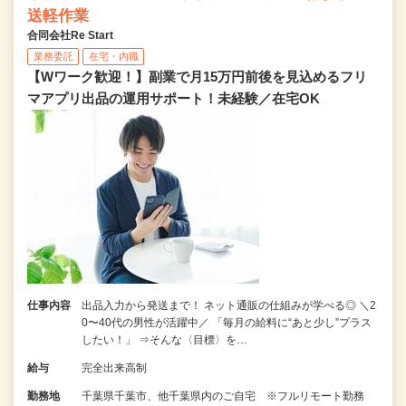
送軽作業
合同会社Re Start
業務委託
在宅・内職
【Wワーク歓迎！】副業で月15万円前後を見込めるフリ
マアプリ出品の運用サポート！未経験／在宅OK
仕事内容
出品入力から発送まで！ ネット通販の仕組みが学べる◎ ＼2
0〜40代の男性が活躍中／ 「毎月の給料に“あと少し”プラス
したい！」 ⇒そんな〈目標〉を…
給与
完全出来高制
勤務地
千葉県千葉市、他千葉県内のご自宅 ※フルリモート勤務