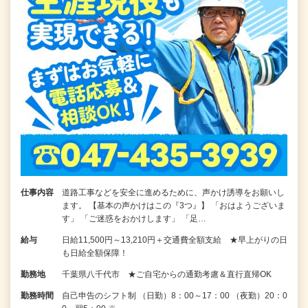
仕事内容
道路工事などを安全に進めるために、声かけ誘導をお願いし
ます。 【基本の声かけはこの『3つ』】 「おはようございま
す」 「ご迷惑をおかけします」 「足…
給与
日給11,500円～13,210円＋交通費全額支給 ★早上がりの日
も日給全額保障！
勤務地
千葉県八千代市 ★ご自宅からの通勤考慮＆直行直帰OK
勤務時間
自己申告のシフト制 （日勤）8：00～17：00 （夜勤）20：0