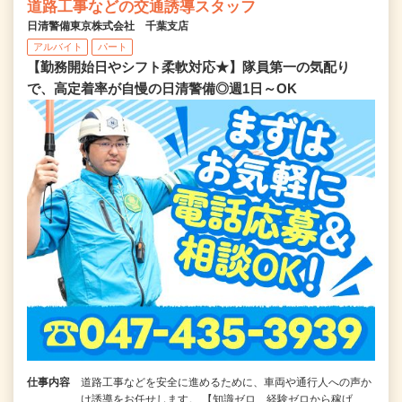
道路工事などの交通誘導スタッフ
日清警備東京株式会社 千葉支店
アルバイト
パート
【勤務開始日やシフト柔軟対応★】隊員第一の気配り
で、高定着率が自慢の日清警備◎週1日～OK
仕事内容
道路工事などを安全に進めるために、車両や通行人への声か
け誘導をお任せします。 【知識ゼロ、経験ゼロから稼げ