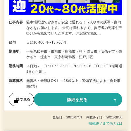
仕事内容
駐車場周辺で皆さまが安全に通れるよう人や車の誘導・案内
などをお願いします。 最初は慣れるまで、歩行者の誘導や声
掛けから始めていただきます。 未経験で始め…
給与
日給10,400円〜13,700円
勤務地
千葉県松戸市・市川市・船橋市・柏・ 野田市・我孫子市・鎌
ケ谷市・流山市・東京都葛飾区・江戸川区
勤務時間
＜日勤＞ ・8：00〜17：00 ・9：00〜18：00 ※1日8時間 週
1日から応…
応募資格
無資格・未経験OK！ ※18歳以上：警備業法による（例外事
由2号）
詳細を見る
後で見る
更新日： 2026/07/31 掲載終了日： 2026/08/08
掲載終了まであと2日