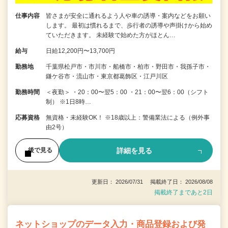
仕事内容
皆さまが安全に通れるよう人や車の誘導・案内などをお願い
します。 最初は慣れるまで、歩行者の誘導や声掛けから始め
ていただきます。 未経験で始めた方がほとん…
給与
日給12,200円〜13,700円
勤務地
千葉県松戸市・市川市・船橋市・柏市・野田市・我孫子市・
鎌ケ谷市・流山市・東京都葛飾区・江戸川区
勤務時間
＜夜勤＞ ・20：00〜翌5：00 ・21：00〜翌6：00（シフト
制） ※1日8時…
応募資格
無資格・未経験OK！ ※18歳以上：警備業法による（例外事
由2号）
詳細を見る
後で見る
更新日： 2026/07/31 掲載終了日： 2026/08/08
掲載終了まであと2日
ネットショップのデータ入力・商品登録および発