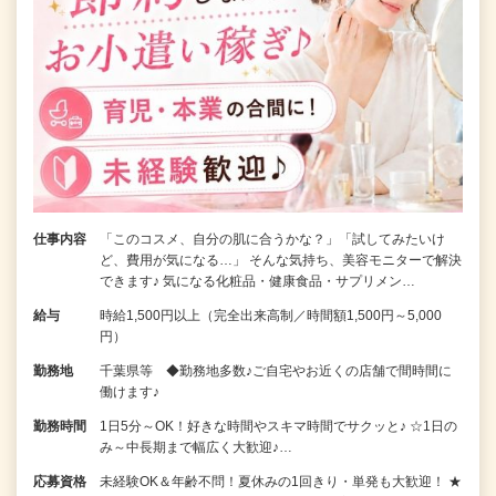
仕事内容
「このコスメ、自分の肌に合うかな？」「試してみたいけ
ど、費用が気になる…」 そんな気持ち、美容モニターで解決
できます♪ 気になる化粧品・健康食品・サプリメン…
給与
時給1,500円以上（完全出来高制／時間額1,500円～5,000
円）
勤務地
千葉県等 ◆勤務地多数♪ご自宅やお近くの店舗で間時間に
働けます♪
勤務時間
1日5分～OK！好きな時間やスキマ時間でサクッと♪ ☆1日の
み～中長期まで幅広く大歓迎♪…
応募資格
未経験OK＆年齢不問！夏休みの1回きり・単発も大歓迎！ ★