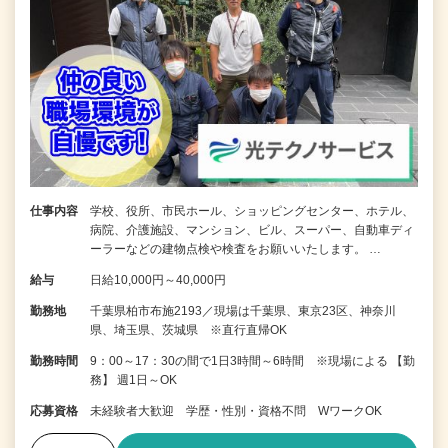
仕事内容
学校、役所、市民ホール、ショッピングセンター、ホテル、
病院、介護施設、マンション、ビル、スーパー、自動車ディ
ーラーなどの建物点検や検査をお願いいたします。 …
給与
日給10,000円～40,000円
勤務地
千葉県柏市布施2193／現場は千葉県、東京23区、神奈川
県、埼玉県、茨城県 ※直行直帰OK
勤務時間
9：00～17：30の間で1日3時間～6時間 ※現場による 【勤
務】 週1日～OK
応募資格
未経験者大歓迎 学歴・性別・資格不問 WワークOK