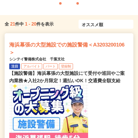
21
1
-
20
全
件中
件を表示
海浜幕張の大型施設での施設警備＜A3203200106
＞
シンテイ警備株式会社 千葉支社
注目
アルバイト
パート
登録制
【施設警備】海浜幕張の大型施設にて受付や巡回やご案
内業務★入社2か月限定！週払いOK！交通費全額支給