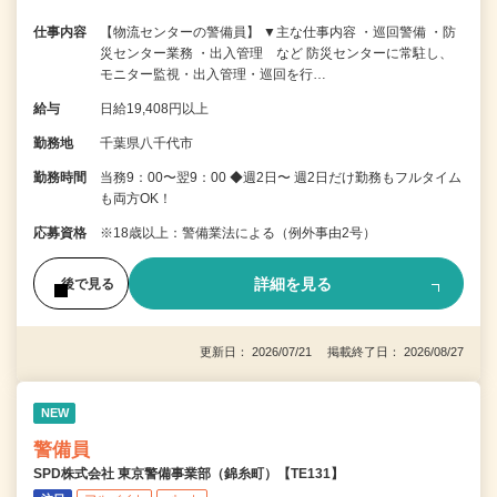
仕事内容
【物流センターの警備員】 ▼主な仕事内容 ・巡回警備 ・防
災センター業務 ・出入管理 など 防災センターに常駐し、
モニター監視・出入管理・巡回を行…
給与
日給19,408円以上
勤務地
千葉県八千代市
勤務時間
当務9：00〜翌9：00 ◆週2日〜 週2日だけ勤務もフルタイム
も両方OK！
応募資格
※18歳以上：警備業法による（例外事由2号）
詳細を見る
後で見る
更新日： 2026/07/21 掲載終了日： 2026/08/27
NEW
警備員
SPD株式会社 東京警備事業部（錦糸町）【TE131】