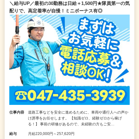
＼給与UP／最初の30勤務は日給＋1,500円★隊員第一の気
配りで、高定着率が自慢！ミニボーナス有◎
仕事内容
道路工事などを安全に進めるために、車両や通行人への声か
け誘導をお任せします。 【知識ゼロ、経験ゼロから稼げ
る！】 事前の研修があるので、未経験の方もご安…
給与
月給220,000円～257,620円