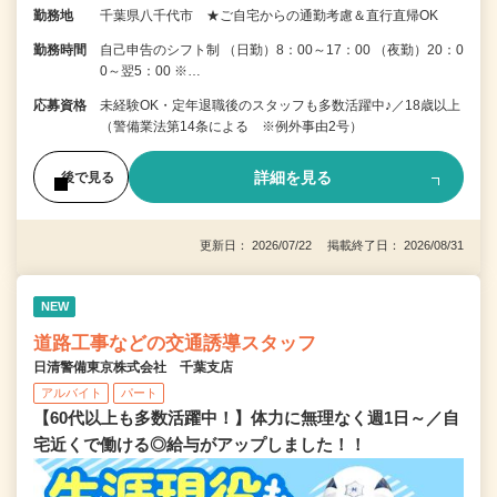
勤務地
千葉県八千代市 ★ご自宅からの通勤考慮＆直行直帰OK
勤務時間
自己申告のシフト制 （日勤）8：00～17：00 （夜勤）20：0
0～翌5：00 ※…
応募資格
未経験OK・定年退職後のスタッフも多数活躍中♪／18歳以上
（警備業法第14条による ※例外事由2号）
詳細を見る
後で見る
更新日： 2026/07/22 掲載終了日： 2026/08/31
NEW
道路工事などの交通誘導スタッフ
日清警備東京株式会社 千葉支店
アルバイト
パート
【60代以上も多数活躍中！】体力に無理なく週1日～／自
宅近くで働ける◎給与がアップしました！！