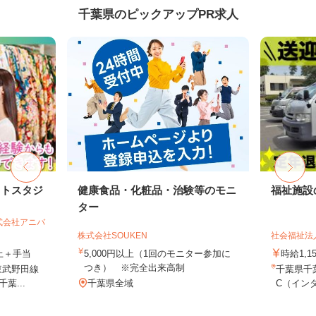
千葉県のピックアップPR求人
ォトスタジ
健康食品・化粧品・治験等のモニ
福祉施設
ター
式会社アニバ
株式会社SOUKEN
社会福祉法
以上＋手当
5,000円以上（1回のモニター参加に
時給1,1
つき） ※完全出来高制
東武野田線
千葉県千
葉...
千葉県全域
C（インタ