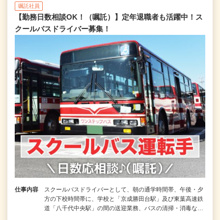
嘱託社員
【勤務日数相談OK！（嘱託）】定年退職者も活躍中！ス
クールバスドライバー募集！
仕事内容
スクールバスドライバーとして、朝の通学時間帯、午後・夕
方の下校時間帯に、学校と「京成勝田台駅」及び東葉高速鉄
道「八千代中央駅」の間の送迎業務、バスの清掃・消毒な…