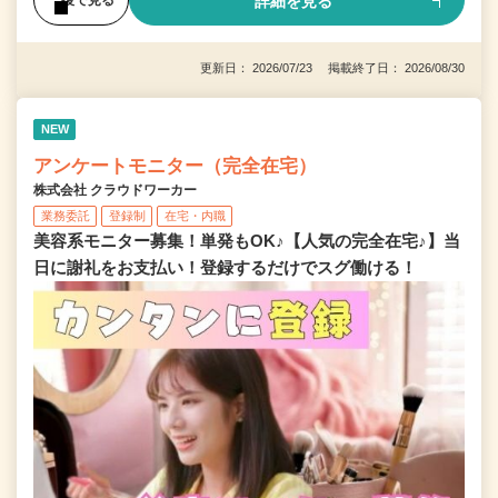
詳細を見る
後で見る
更新日： 2026/07/23 掲載終了日： 2026/08/30
NEW
アンケートモニター（完全在宅）
株式会社 クラウドワーカー
業務委託
登録制
在宅・内職
美容系モニター募集！単発もOK♪【人気の完全在宅♪】当
日に謝礼をお支払い！登録するだけでスグ働ける！