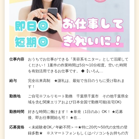
仕事内容
おうちでお仕事ができる『美容系モニター』として活躍して
ください！ 1案件の作業時間は5分〜10分程度。空いた時間
を有効活用できるお仕事です。 ◆【いろん…
給与
完全出来高制 ★謝礼は、最短で当日のうちに受け取れま
す！
勤務地
ご自宅※フルリモート勤務 千葉県千葉市 その他千葉県全
域を含む関東エリアおよび日本全国で勤務可能(在宅OK)
勤務時間
好きな時間に働けます！ ★単発（1日のみ）OK！ ★応募
後、即お仕事開始も可！ ★在…
応募資格
＜未経験者OK／年齢不問＞⇒★特に20代〜50代の女性の登
録多数★ ※スマートフォンもしくはパソコンをお持ちの方