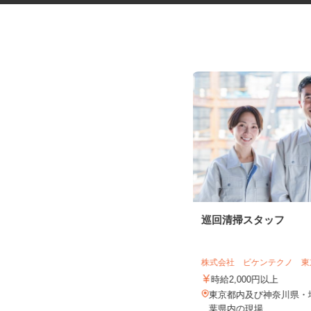
有料老人ホームの看護師
巡回清掃スタッフ
サニーライフ西千葉
株式会社 ビケンテクノ 
時給1,440円～1,740円以上 ※給与
幅は資格・経験・能力に...
時給2,000円以上
千葉県千葉市稲毛区緑町1-3-4/京成千
東京都内及び神奈川県