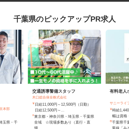
千葉県のピックアップPR求人
交通誘導警備スタッフ
有料老
木口総合保全株式会社
サニーラ
日給11,000円～12,500円（日勤）
東京本部
日給12,500円～...
時給1,
幅は資
東京都・神奈川県・埼玉県・千葉県
・埼玉県・千
全域 ☆現場多数あり（直行・直
千葉県千