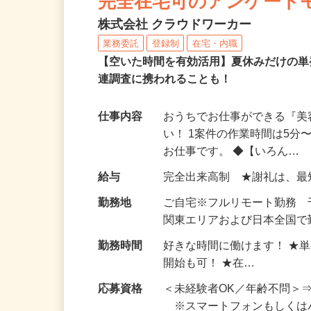
完全在宅可のアンケート
株式会社 クラウドワーカー
業務委託
登録制
在宅・内職
【空いた時間を有効活用】夏休みだけの単
連調査に携われることも！
仕事内容
おうちでお仕事ができる『
い！ 1案件の作業時間は5
お仕事です。 ◆【いろん…
給与
完全出来高制 ★謝礼は、
勤務地
ご自宅※フルリモート勤務
関東エリアおよび日本全国で勤
勤務時間
好きな時間に働けます！ ★
開始も可！ ★在…