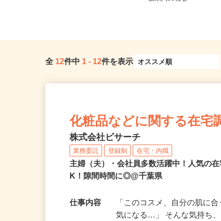
葉線「みどり台駅」より徒...
葉県内の現場
全
12
件中
1
-
12
件を表示
化粧品などに関する在宅
株式会社ビサーチ
業務委託
登録制
在宅・内職
主婦（夫）・会社員多数活躍中！人気の在
K！隙間時間に◎@千葉県
仕事内容
「このコスメ、自分の肌に