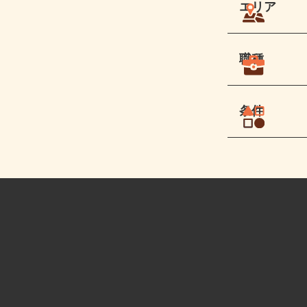
エリア
職種
条件