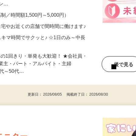
、美容モニターで解決できます♪ 気になる
メン…
制／時間額1,500円～5,000円）
自宅やお近くの店舗で間時間に働けます♪
スキマ時間でサクッと♪ ☆1日のみ～中長
みの1回きり・単発も大歓迎！ ★会社員・
事業主・パート・アルバイト・主婦
後で見
代～50代…
更新日： 2026/08/05 掲載終了日： 2026/08/30