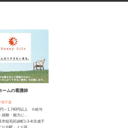
人ホームの看護師
巡回清掃スタッフ
イフ西千葉
株式会社 ビケンテクノ 東京本部
440円～1,740円以上 ※給与
格・経験・能力に...
時給2,000円以上
葉市稲毛区緑町1-3-4/京成千
東京都内及び神奈川県・埼玉県・千