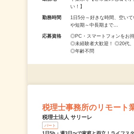
給与
時給1,500円以上（完全出来高
勤務地
千葉県等【ご希望の地域でオ
い！】
勤務時間
1日5分～好きな時間、空い
や短期～中長期まで…
応募資格
◎PC・スマートフォンをお
◎未経験者大歓迎！ ◎20代
◎年齢不問
税理士事務所のリモート