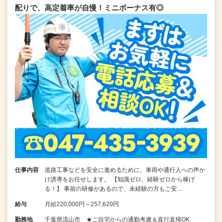
配りで、高定着率が自慢！ミニボーナス有◎
仕事内容
道路工事などを安全に進めるために、車両や通行人への声か
け誘導をお任せします。 【知識ゼロ、経験ゼロから稼げ
る！】 事前の研修があるので、未経験の方もご安…
給与
月給220,000円～257,620円
勤務地
千葉県流山市 ★ご自宅からの通勤考慮＆直行直帰OK