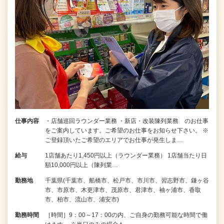
仕事内容
・店舗巡回ラウンダー業務 ・新店・改装陳列業務 のお仕事
をご案内しています。ご希望のお仕事をお知らせ下さい。 ※
ご登録頂いたご希望のエリアでお仕事が発生しま…
給与
1店舗あたり1,450円以上（ラウンダー業務） 1店舗当たり日
額10,000円以上（陳列業…
勤務地
千葉県(千葉市、船橋市、松戸市、市川市、習志野市、鎌ヶ谷
市、市原市、木更津市、茂原市、君津市、袖ヶ浦市、香取
市、柏市、流山市、浦安市)
勤務時間
［時間］9：00～17：00の内、ご自身の勤務可能な時間で働