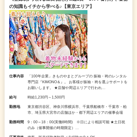
の知識もイチから学べる♪【東京エリア】
仕事内容
「100年企業」きものやまとグループの 振袖・袴のレンタル
専門店『KIMONO＆』。 お客様が振袖・袴を選ぶサポートを
お願いします。 ★店舗や周辺エリアで行われ…
給与
時給1,230円～1,500円
勤務地
東京都渋谷区、神奈川県横浜市、千葉県船橋市・千葉市・柏
市、埼玉県大宮市の店舗ほか・都下周辺エリアの催事会場
勤務時間
9：00～18：00(実働8時間) ※日により相談可能 ★土日祝
のみ（催事開催の時期限定）…