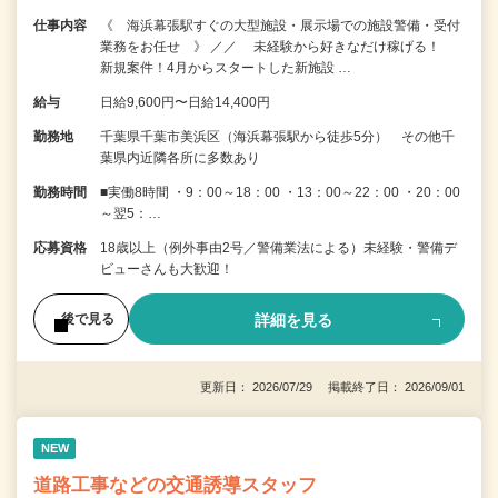
仕事内容
《 海浜幕張駅すぐの大型施設・展示場での施設警備・受付
業務をお任せ 》 ／／ 未経験から好きなだけ稼げる！
新規案件！4月からスタートした新施設 …
給与
日給9,600円〜日給14,400円
勤務地
千葉県千葉市美浜区（海浜幕張駅から徒歩5分） その他千
葉県内近隣各所に多数あり
勤務時間
■実働8時間 ・9：00～18：00 ・13：00～22：00 ・20：00
～翌5：…
応募資格
18歳以上（例外事由2号／警備業法による）未経験・警備デ
ビューさんも大歓迎！
詳細を見る
後で見る
更新日： 2026/07/29 掲載終了日： 2026/09/01
NEW
道路工事などの交通誘導スタッフ