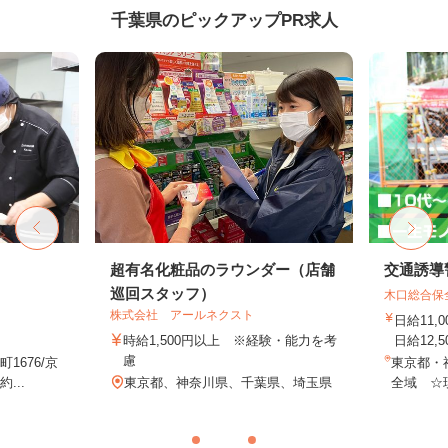
千葉県のピックアップPR求人
超有名化粧品のラウンダー（店舗
交通誘導
巡回スタッフ）
木口総合保
株式会社 アールネクスト
日給11,
時給1,500円以上 ※経験・能力を考
日給12,5
慮
1676/京
東京都・
...
東京都、神奈川県、千葉県、埼玉県
全域 ☆