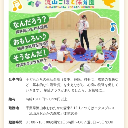
仕事内容
子どもたちの生活全般（食事、睡眠、排せつ、衣類の着脱な
ど、基本的な生活習慣）を支えながら、心身の発達を促して
いきます。 希望クラスがありましたら、お気軽に…
給与
時給1,200円〜1,220円以上
勤務地
千葉県流山市おおたかの森東2-12-1／つくばエクスプレス
「流山おおたかの森駅」徒歩10分
勤務時間
8：00〜18：00の間で1日6時間〜OK ☆週3日～5日でOK