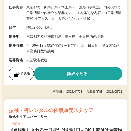
仕事内容
東京都内・神奈川県・埼玉県・千葉県（要相談）内の現場で
日常清掃や作業立会業務です。 ＜具体的な内容＞ ●日常清掃
業務 オフィスビル・病院・官公庁・研修…
給与
時給2,000円以上
勤務地
東京都内及び神奈川県・埼玉県・千葉県内の現場
勤務時間
7：00〜18：00の間の6〜8時間 ※土・日出勤可能な方歓迎
※勤務日数相談可
応募資格
未経験者歓迎
詳細を見る
後で見る
更新日： 2026/07/23 掲載終了日： 2026/08/21
振袖・袴レンタルの催事販売スタッフ
株式会社アニバーサリー
登録制
《登録制》入れる土日祝だけ&週1日～OK！着付けや着物