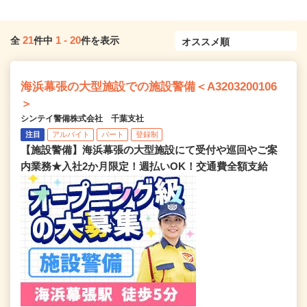
21
1
-
20
全
件中
件を表示
海浜幕張の大型施設での施設警備＜A3203200106
＞
シンテイ警備株式会社 千葉支社
注目
アルバイト
パート
登録制
【施設警備】海浜幕張の大型施設にて受付や巡回やご案
内業務★入社2か月限定！週払いOK！交通費全額支給