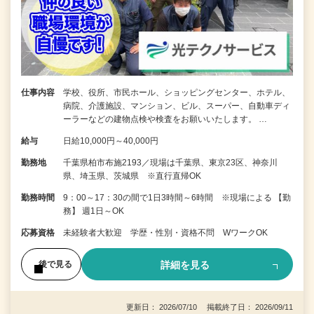
仕事内容
学校、役所、市民ホール、ショッピングセンター、ホテル、
病院、介護施設、マンション、ビル、スーパー、自動車ディ
ーラーなどの建物点検や検査をお願いいたします。 …
給与
日給10,000円～40,000円
勤務地
千葉県柏市布施2193／現場は千葉県、東京23区、神奈川
県、埼玉県、茨城県 ※直行直帰OK
勤務時間
9：00～17：30の間で1日3時間～6時間 ※現場による 【勤
務】 週1日～OK
応募資格
未経験者大歓迎 学歴・性別・資格不問 WワークOK
詳細を見る
後で見る
更新日： 2026/07/10 掲載終了日： 2026/09/11