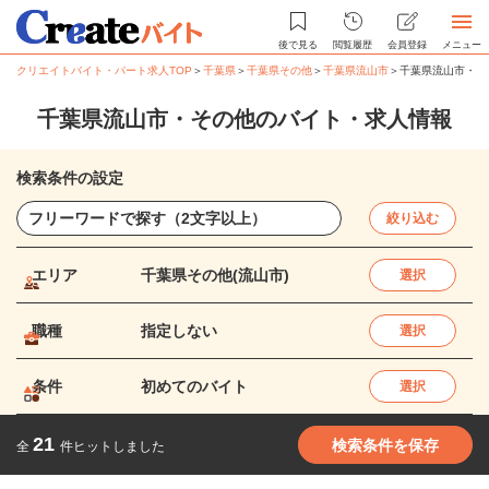
後で見る
閲覧履歴
会員登録
メニュー
クリエイトバイト・パート求人TOP
＞
千葉県
＞
千葉県その他
＞
千葉県流山市
＞
千葉県流山市・そ
千葉県流山市・その他のバイト・求人情報
検索条件の設定
絞り込む
エリア
千葉県その他(流山市)
選択
職種
指定しない
選択
条件
初めてのバイト
選択
21
検索条件を保存
全
件ヒットしました