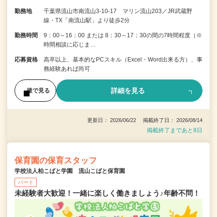
勤務地
千葉県流山市南流山3-10-17 マリン流山203／JR武蔵野
線・TX「南流山駅」より徒歩2分
勤務時間
9：00～16：00 または 8：30～17：30の間の7時間程度（※
時間相談に応じま…
応募資格
高卒以上、基本的なPCスキル（Excel・Word出来る方）、事
務経験あれば尚可
詳細を見る
後で見る
更新日： 2026/06/22 掲載終了日： 2026/08/14
掲載終了まであと8日
保育園の保育スタッフ
学校法人柏こばと学園 流山こばと保育園
パート
未経験者大歓迎！一緒に楽しく働きましょう♪年齢不問！