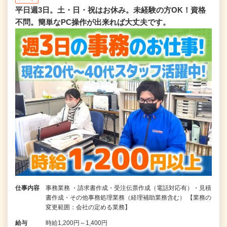
平日週3日。土・日・祝はお休み。未経験の方OK！資格
不問。簡単なPC操作が出来れば大丈夫です。
仕事内容
事務業務 ・請求書作成・受注伝票作成（電話対応有）・見積
書作成・その他事務処理業務（経理補助業務含む） 【業務の
変更範囲：会社の定める業務】
給与
時給1,200円～1,400円