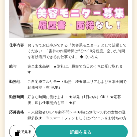
仕事内容
おうちでお仕事ができる『美容系モニター』として活躍して
ください！ 1案件の作業時間は5分〜10分程度。空いた時間
を有効活用できるお仕事です。 ◆【いろん…
給与
完全出来高制 ★謝礼は、最短で当日のうちに受け取れま
す！
勤務地
ご自宅※フルリモート勤務 埼玉県エリアおよび日本全国で
勤務可能（在宅OK）
勤務時間
好きな時間に働けます！ ★単発（1日のみ）OK！ ★応募
後、即お仕事開始も可！ ★在…
応募資格
＜未経験者OK／年齢不問＞⇒★特に20代〜50代の女性の登
録多数★ ※スマートフォンもしくはパソコンをお持ちの方
詳細を見る
後で見る