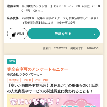
勤務時間
自己申告のシフト制 （日勤）8：00～17：00 （夜勤）20：0
0～翌5：00 ※…
応募資格
未経験OK・定年退職後のスタッフも多数活躍中♪／18歳以上
（警備業法第14条による ※例外事由2号）
詳細を見る
後で見る
更新日： 2026/07/22 掲載終了日： 2026/08/31
NEW
完全在宅可のアンケートモニター
株式会社 クラウドワーカー
業務委託
登録制
在宅・内職
【空いた時間を有効活用】夏休みだけの単発もOK！話題
の人気商品やサービスの関連調査に携われることも！