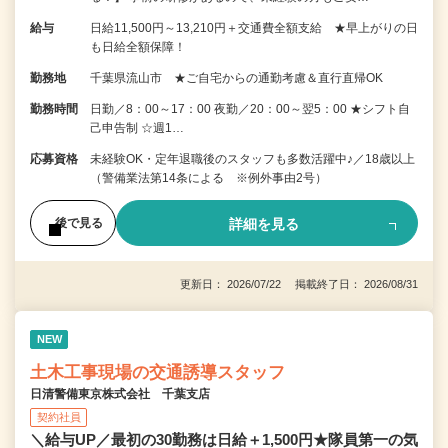
給与
日給11,500円～13,210円＋交通費全額支給 ★早上がりの日
も日給全額保障！
勤務地
千葉県流山市 ★ご自宅からの通勤考慮＆直行直帰OK
勤務時間
日勤／8：00～17：00 夜勤／20：00～翌5：00 ★シフト自
己申告制 ☆週1…
応募資格
未経験OK・定年退職後のスタッフも多数活躍中♪／18歳以上
（警備業法第14条による ※例外事由2号）
詳細を見る
後で見る
更新日： 2026/07/22 掲載終了日： 2026/08/31
NEW
土木工事現場の交通誘導スタッフ
日清警備東京株式会社 千葉支店
契約社員
＼給与UP／最初の30勤務は日給＋1,500円★隊員第一の気