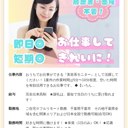
仕事内容
おうちでお仕事ができる『美容系モニター』として活躍して
ください！ 1案件の作業時間は5分〜10分程度。空いた時間
を有効活用できるお仕事です。 ◆【いろん…
給与
完全出来高制 ★謝礼は、最短で当日のうちに受け取れま
す！
勤務地
ご自宅※フルリモート勤務 千葉県千葉市 その他千葉県全
域を含む関東エリアおよび日本全国で勤務可能(在宅OK)
勤務時間
好きな時間に働けます！ ★単発（1日のみ）OK！ ★応募