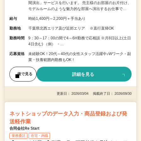
間演出」サービスを行います。 売主様のお部屋のお片付け、
モデルルームのような魅力的な部屋へ演出するお仕事で…
給与
時給1,400円～2,200円＋手当あり
勤務地
千葉県北西エリア及び近郊エリア ※直行直帰OK
勤務時間
9：30～17：00の間で4～6H勤務で応相談 ※月8日以上(土日
4日含む) （例） ・…
応募資格
未経験OK！20代～40代の女性スタッフ活躍中♪Wワーク・副
業・扶養範囲内勤務もOK！
詳細を見る
後で見る
更新日： 2026/03/04 掲載終了日： 2026/09/30
ネットショップのデータ入力・商品登録および発
送軽作業
合同会社Re Start
業務委託
在宅・内職