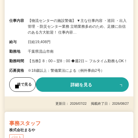
仕事内容
【物流センターの施設警備】 ▼主な仕事内容 ・巡回 ・出入
管理 ・防災センター業務 立哨業務多めのため、足腰に自信
のある方大歓迎！ 仕事内容…
給与
日給19,408円
勤務地
千葉県流山市南
勤務時間
【当務】8：00～翌8：00 ◆週2日～ フルタイム勤務もOK！
応募資格
※18歳以上：警備業法による（例外事由2号）
詳細を見る
後で見る
更新日： 2026/07/22 掲載終了日： 2026/08/27
事務スタッフ
株式会社まるや
パート