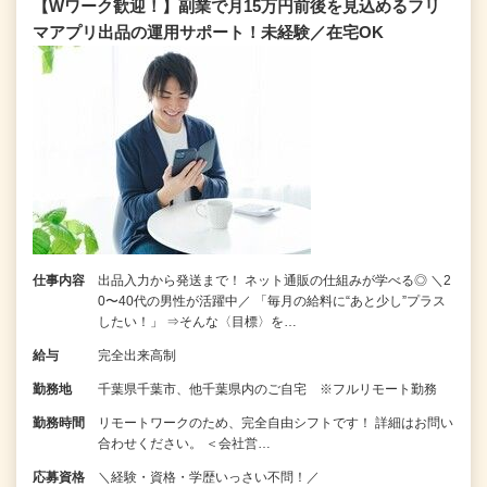
【Wワーク歓迎！】副業で月15万円前後を見込めるフリ
マアプリ出品の運用サポート！未経験／在宅OK
仕事内容
出品入力から発送まで！ ネット通販の仕組みが学べる◎ ＼2
0〜40代の男性が活躍中／ 「毎月の給料に“あと少し”プラス
したい！」 ⇒そんな〈目標〉を…
給与
完全出来高制
勤務地
千葉県千葉市、他千葉県内のご自宅 ※フルリモート勤務
勤務時間
リモートワークのため、完全自由シフトです！ 詳細はお問い
合わせください。 ＜会社営…
応募資格
＼経験・資格・学歴いっさい不問！／