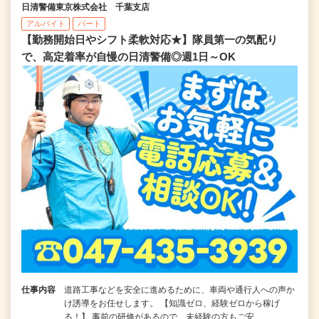
日清警備東京株式会社 千葉支店
アルバイト
パート
【勤務開始日やシフト柔軟対応★】隊員第一の気配り
で、高定着率が自慢の日清警備◎週1日～OK
仕事内容
道路工事などを安全に進めるために、車両や通行人への声か
け誘導をお任せします。 【知識ゼロ、経験ゼロから稼げ
る！】 事前の研修があるので、未経験の方もご安…