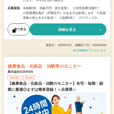
けます。 ※半日のみの場合も…
応募資格
未経験OK 年齢不問 直行直帰！ ◎女性多数活躍中！
◎普通運転免許（AT限定可）がある方は歓迎します ◎自家
用車が使える方大歓迎！ ◎副業OK！ ◎ブランクO…
詳細を見る
後で見る
更新日： 2026/07/21 掲載終了日： 2026/08/06
本日掲載終了になります
健康食品・化粧品・治験等のモニター
株式会社SOUKEN
業務委託
登録制
【健康食品・化粧品・治験のモニター】在宅・短期・副
業に最適◎まずは簡単登録！＜兵庫県＞