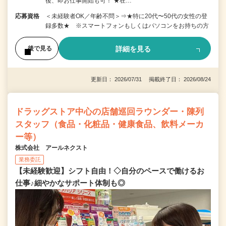
後、即お仕事開始も可！ ★在…
応募資格
＜未経験者OK／年齢不問＞⇒★特に20代〜50代の女性の登
録多数★ ※スマートフォンもしくはパソコンをお持ちの方
詳細を見る
後で見る
更新日： 2026/07/31 掲載終了日： 2026/08/24
ドラッグストア中心の店舗巡回ラウンダー・陳列
スタッフ（食品・化粧品・健康食品、飲料メーカ
ー等）
株式会社 アールネクスト
業務委託
【未経験歓迎】シフト自由！◇自分のペースで働けるお
仕事♪細やかなサポート体制も◎