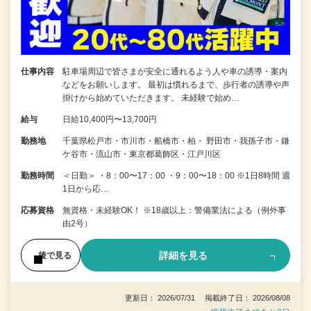
仕事内容
駐車場周辺で皆さまが安全に通れるよう人や車の誘導・案内
などをお願いします。 最初は慣れるまで、歩行者の誘導や声
掛けから始めていただきます。 未経験で始め…
給与
日給10,400円〜13,700円
勤務地
千葉県松戸市・市川市・船橋市・柏・ 野田市・我孫子市・鎌
ケ谷市・流山市・東京都葛飾区・江戸川区
勤務時間
＜日勤＞ ・8：00〜17：00 ・9：00〜18：00 ※1日8時間 週
1日から応…
応募資格
無資格・未経験OK！ ※18歳以上：警備業法による（例外事
由2号）
詳細を見る
後で見る
更新日： 2026/07/31 掲載終了日： 2026/08/08