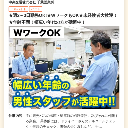
中央交通株式会社 千葉営業所
アルバイト
パート
★週2～3日勤務OK!★WワークもOK★未経験者大歓迎！
★年齢不問！幅広い年代の方が活躍中！
仕事内容
主に観光バスの出庫・帰庫時の点呼業務。及びそれに付随す
る業務。 具体的には、ドライバーさんのアルコールチェッ
ク・健康のチェック、書類の受け渡しなど。 手…