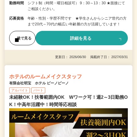
勤務時間
シフト制（時間・曜日相談可） 9：30～13：30 ★面接にて
ご相談ください。
応募資格
年齢・性別・学歴不問です ★学生さんからシニア世代の方
まで20代～70代の幅広い年齢層の方が活躍しています！
詳細を見る
後で見る
更新日： 2026/06/30 掲載終了日： 2027/03/31
ホテルのルームメイクスタッフ
有限会社明宝 ホテル ビーノビーノ
アルバイト
パート
未経験OK！扶養範囲内OK Wワーク可！週2～3日勤務O
K！中高年活躍中！時間等応相談