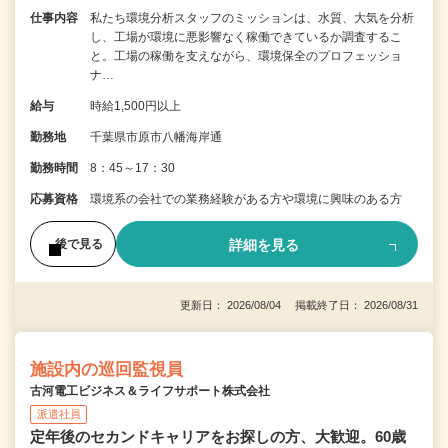
仕事内容
私たち環境分析スタッフのミッションは、水質、大気を分析
し、工場が環境に悪影響なく稼働できているか調査するこ
と。工場の稼働を支えながら、環境保全のプロフェッショ
ナ…
給与
時給1,500円以上
勤務地
千葉県市原市八幡海岸通
勤務時間
8：45～17：30
応募資格
環境系の会社での業務経験がある方や環境に興味のある方
詳細を見る
後で見る
更新日： 2026/08/04 掲載終了日： 2026/08/31
施設内の巡回監視員
古河電工ビジネス＆ライフサポート株式会社
派遣社員
定年後のセカンドキャリアをお探しの方、大歓迎。60歳