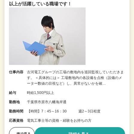
以上が活躍している職場です！
仕事内容
古河電工グループの工場の敷地内を巡回監視していただきま
す。 ＜具体的には＞ 工場敷地内の各設備を点検（設備のメ
ーター数値の目視など）し、異常がないかを確…
給与
時給1,500円以上
勤務地
千葉県市原市八幡海岸通
勤務時間
【時間】7：45～16：30 週2～3日程度
応募資格
電気工事士等の資格・経験をお持ちの方