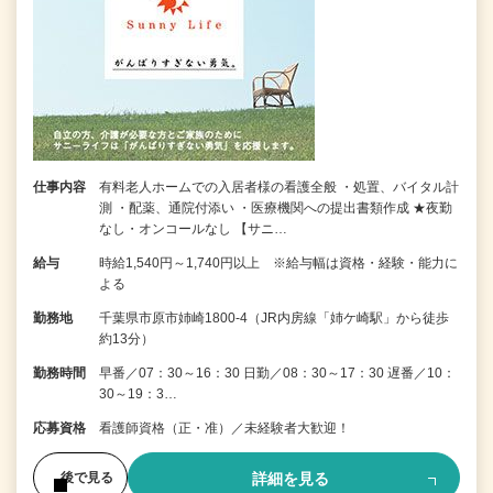
仕事内容
有料老人ホームでの入居者様の看護全般 ・処置、バイタル計
測 ・配薬、通院付添い ・医療機関への提出書類作成 ★夜勤
なし・オンコールなし 【サニ…
給与
時給1,540円～1,740円以上 ※給与幅は資格・経験・能力に
よる
勤務地
千葉県市原市姉崎1800-4（JR内房線「姉ケ崎駅」から徒歩
約13分）
勤務時間
早番／07：30～16：30 日勤／08：30～17：30 遅番／10：
30～19：3…
応募資格
看護師資格（正・准）／未経験者大歓迎！
詳細を見る
後で見る