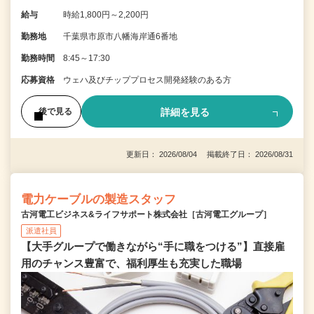
給与
時給1,800円～2,200円
勤務地
千葉県市原市八幡海岸通6番地
勤務時間
8:45～17:30
応募資格
ウェハ及びチッププロセス開発経験のある方
詳細を見る
後で見る
更新日： 2026/08/04 掲載終了日： 2026/08/31
電力ケーブルの製造スタッフ
古河電工ビジネス&ライフサポート株式会社［古河電工グループ］
派遣社員
【大手グループで働きながら“手に職をつける”】直接雇
用のチャンス豊富で、福利厚生も充実した職場