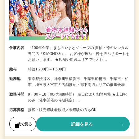
仕事内容
「100年企業」きものやまとグループの 振袖・袴のレンタル
専門店『KIMONO＆』。 お客様が振袖・袴を選ぶサポートを
お願いします。 ★店舗や周辺エリアで行われ…
給与
時給1,230円～1,500円
勤務地
東京都渋谷区、神奈川県横浜市、千葉県船橋市・千葉市・柏
市、埼玉県大宮市の店舗ほか・都下周辺エリアの催事会場
勤務時間
9：00～18：00(実働8時間) ※日により相談可能 ★土日祝
のみ（催事開催の時期限定）…
応募資格
接客・販売経験者歓迎／未経験の方もOK
詳細を見る
後で見る