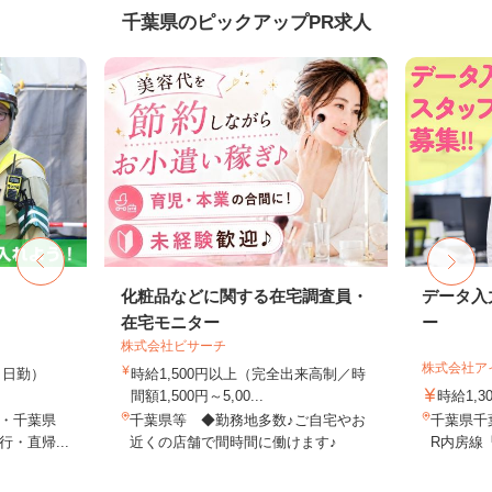
千葉県のピックアップPR求人
化粧品などに関する在宅調査員・
データ入
在宅モニター
ー
株式会社ビサーチ
株式会社ア
0円（日勤）
時給1,500円以上（完全出来高制／時
間額1,500円～5,00...
時給1,
・千葉県
千葉県等 ◆勤務地多数♪ご自宅やお
千葉県千葉
・直帰...
近くの店舗で間時間に働けます♪
R内房線「