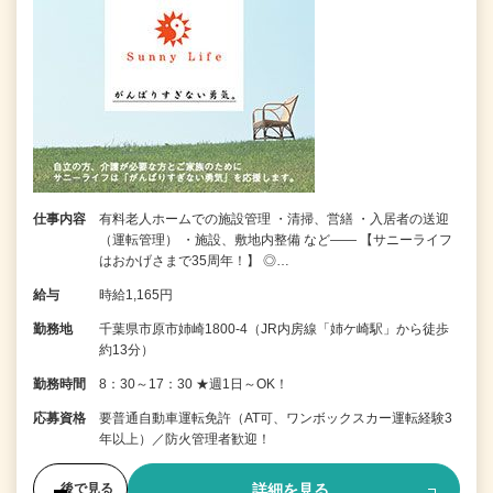
仕事内容
有料老人ホームでの施設管理 ・清掃、営繕 ・入居者の送迎
（運転管理） ・施設、敷地内整備 など―― 【サニーライフ
はおかげさまで35周年！】 ◎…
給与
時給1,165円
勤務地
千葉県市原市姉崎1800-4（JR内房線「姉ケ崎駅」から徒歩
約13分）
勤務時間
8：30～17：30 ★週1日～OK！
応募資格
要普通自動車運転免許（AT可、ワンボックスカー運転経験3
年以上）／防火管理者歓迎！
詳細を見る
後で見る