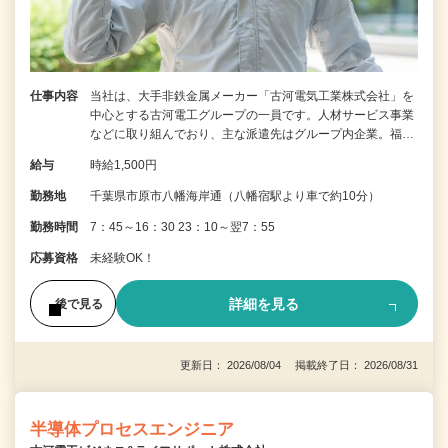
仕事内容
当社は、大手非鉄金属メーカー「古河電気工業株式会社」を
中心とする古河電工グループの一員です。人材サービス事業
などに取り組んでおり、主な派遣先はグループ内企業。福…
給与
時給1,500円
勤務地
千葉県市原市八幡海岸通（八幡宿駅より車で約10分）
勤務時間
7：45～16：30 23：10～翌7：55
応募資格
未経験OK！
詳細を見る
後で見る
更新日： 2026/08/04 掲載終了日： 2026/08/31
半導体プロセスエンジニア