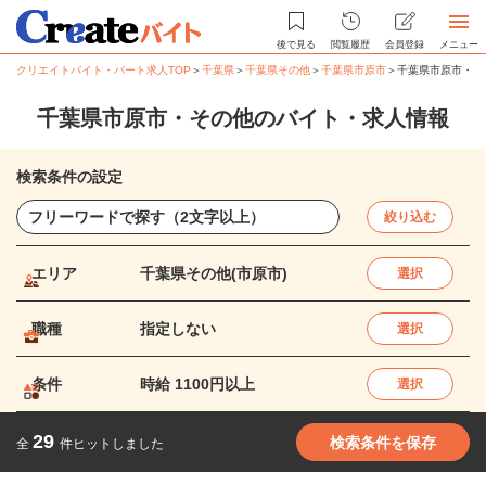
後で見る
閲覧履歴
会員登録
メニュー
クリエイトバイト・パート求人TOP
＞
千葉県
＞
千葉県その他
＞
千葉県市原市
＞
千葉県市原市・そ
千葉県市原市・その他のバイト・求人情報
検索条件の設定
絞り込む
エリア
千葉県その他(市原市)
選択
職種
指定しない
選択
条件
時給 1100円以上
選択
29
検索条件を保存
全
件ヒットしました