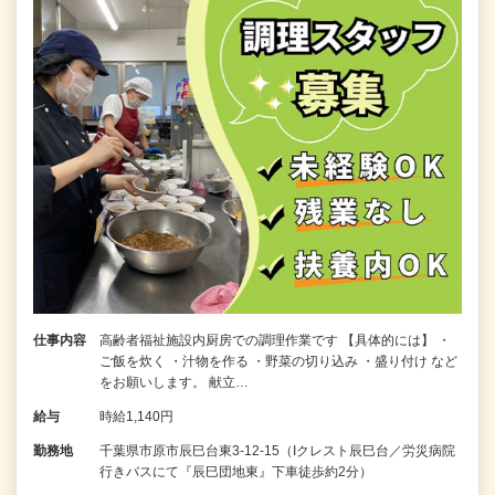
仕事内容
高齢者福祉施設内厨房での調理作業です 【具体的には】 ・
ご飯を炊く ・汁物を作る ・野菜の切り込み ・盛り付け など
をお願いします。 献立…
給与
時給1,140円
勤務地
千葉県市原市辰巳台東3-12-15（Iクレスト辰巳台／労災病院
行きバスにて『辰巳団地東』下車徒歩約2分）