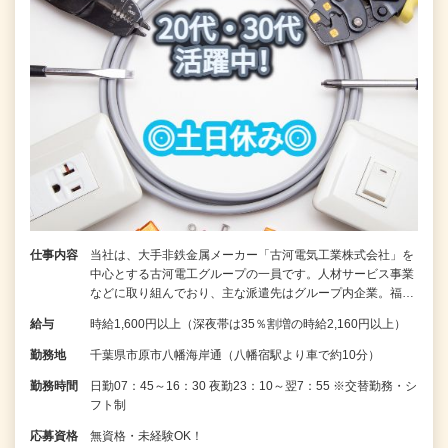
仕事内容
当社は、大手非鉄金属メーカー「古河電気工業株式会社」を
中心とする古河電工グループの一員です。人材サービス事業
などに取り組んでおり、主な派遣先はグループ内企業。福…
給与
時給1,600円以上（深夜帯は35％割増の時給2,160円以上）
勤務地
千葉県市原市八幡海岸通（八幡宿駅より車で約10分）
勤務時間
日勤07：45～16：30 夜勤23：10～翌7：55 ※交替勤務・シ
フト制
応募資格
無資格・未経験OK！