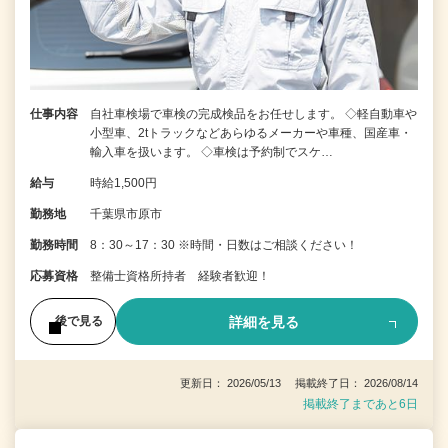
仕事内容
自社車検場で車検の完成検品をお任せします。 ◇軽自動車や
小型車、2tトラックなどあらゆるメーカーや車種、国産車・
輸入車を扱います。 ◇車検は予約制でスケ…
給与
時給1,500円
勤務地
千葉県市原市
勤務時間
8：30～17：30 ※時間・日数はご相談ください！
応募資格
整備士資格所持者 経験者歓迎！
詳細を見る
後で見る
更新日： 2026/05/13 掲載終了日： 2026/08/14
掲載終了まであと6日