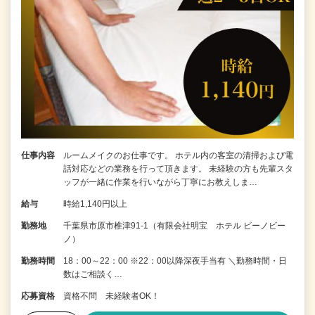
仕事内容
ルームメイクのお仕事です。 ホテル内の客室の清掃および電
話対応などの業務を行って頂きます。 未経験の方も先輩スタ
ッフが一緒に作業を行いながら丁寧にお教えしま…
給与
時給1,140円以上
勤務地
千葉県市原市椎津91-1（有限会社明宝 ホテル ビーノビー
ノ）
勤務時間
18：00～22：00 ※22：00以降深夜手当有 ＼勤務時間・日
数はご相談く…
応募資格
資格不問 未経験者OK！