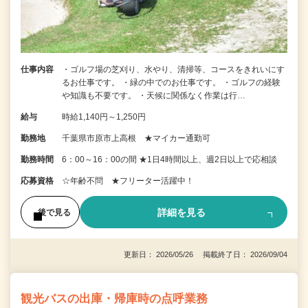
仕事内容
・ゴルフ場の芝刈り、水やり、清掃等、コースをきれいにす
るお仕事です。 ・緑の中でのお仕事です。 ・ゴルフの経験
や知識も不要です。 ・天候に関係なく作業は行…
給与
時給1,140円～1,250円
勤務地
千葉県市原市上高根 ★マイカー通勤可
勤務時間
6：00～16：00の間 ★1日4時間以上、週2日以上で応相談
応募資格
☆年齢不問 ★フリーター活躍中！
詳細を見る
後で見る
更新日： 2026/05/26 掲載終了日： 2026/09/04
観光バスの出庫・帰庫時の点呼業務