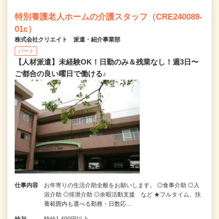
特別養護老人ホームの介護スタッフ（CRE240089-
01c）
株式会社クリエイト 派遣・紹介事業部
パート
【人材派遣】未経験OK！日勤のみ＆残業なし！週3日〜
ご都合の良い曜日で働ける♪
仕事内容
お年寄りの生活介助全般をお願いします。 ◎食事介助 ◎入
浴介助 ◎排泄介助 ◎余暇活動支援 など ★フルタイム、扶
養範囲内も選べる勤務・日数応…
給与
時給1,400円以上