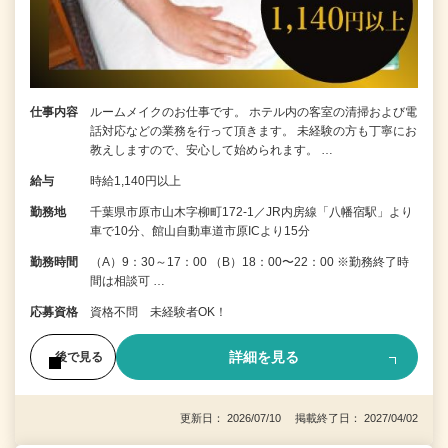
仕事内容
ルームメイクのお仕事です。 ホテル内の客室の清掃および電
話対応などの業務を行って頂きます。 未経験の方も丁寧にお
教えしますので、安心して始められます。 …
給与
時給1,140円以上
勤務地
千葉県市原市山木字柳町172-1／JR内房線「八幡宿駅」より
車で10分、館山自動車道市原ICより15分
勤務時間
（A）9：30～17：00 （B）18：00〜22：00 ※勤務終了時
間は相談可 …
応募資格
資格不問 未経験者OK！
詳細を見る
後で見る
更新日： 2026/07/10 掲載終了日： 2027/04/02