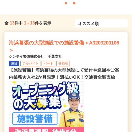
13
1
-
13
全
件中
件を表示
海浜幕張の大型施設での施設警備＜A3203200106
＞
シンテイ警備株式会社 千葉支社
注目
アルバイト
パート
登録制
【施設警備】海浜幕張の大型施設にて受付や巡回やご案
内業務★入社2か月限定！週払いOK！交通費全額支給