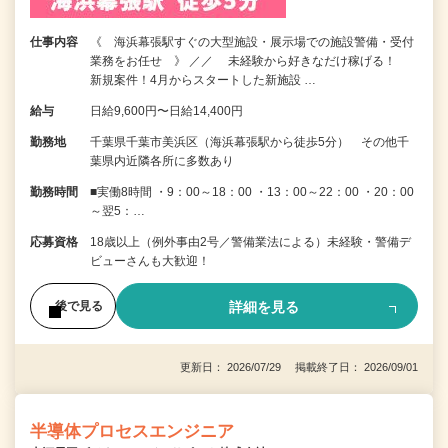
仕事内容
《 海浜幕張駅すぐの大型施設・展示場での施設警備・受付
業務をお任せ 》 ／／ 未経験から好きなだけ稼げる！
新規案件！4月からスタートした新施設 …
給与
日給9,600円〜日給14,400円
勤務地
千葉県千葉市美浜区（海浜幕張駅から徒歩5分） その他千
葉県内近隣各所に多数あり
勤務時間
■実働8時間 ・9：00～18：00 ・13：00～22：00 ・20：00
～翌5：…
応募資格
18歳以上（例外事由2号／警備業法による）未経験・警備デ
ビューさんも大歓迎！
詳細を見る
後で見る
更新日： 2026/07/29 掲載終了日： 2026/09/01
半導体プロセスエンジニア