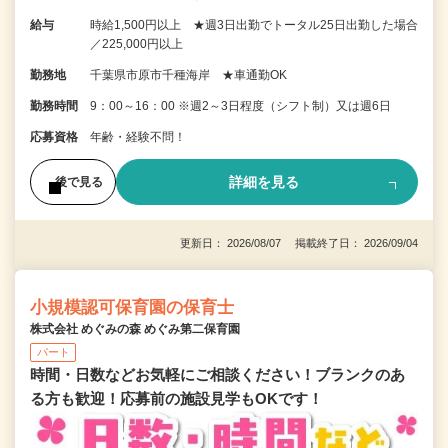
給与
時給1,500円以上 ★週3日出勤でトータル25日出勤した場合
／225,000円以上
勤務地
千葉県市原市千種海岸 ★車通勤OK
勤務時間
9：00～16：00 ※週2～3日程度（シフト制）又は週6日
応募資格
年齢・経験不問！
詳細を見る
後で見る
更新日： 2026/08/07 掲載終了日： 2026/09/04
小規模認可保育園の保育士
株式会社 めぐみの森 めぐみ第二保育園
パート
時間・日数などお気軽にご相談ください！ブランクのあ
る方も歓迎！応募前の施設見学もOKです！