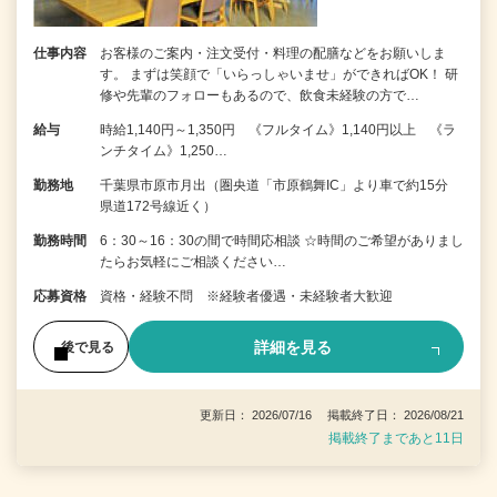
仕事内容
お客様のご案内・注文受付・料理の配膳などをお願いしま
す。 まずは笑顔で「いらっしゃいませ」ができればOK！ 研
修や先輩のフォローもあるので、飲食未経験の方で…
給与
時給1,140円～1,350円 《フルタイム》1,140円以上 《ラ
ンチタイム》1,250…
勤務地
千葉県市原市月出（圏央道「市原鶴舞IC」より車で約15分
県道172号線近く）
勤務時間
6：30～16：30の間で時間応相談 ☆時間のご希望がありまし
たらお気軽にご相談ください…
応募資格
資格・経験不問 ※経験者優遇・未経験者大歓迎
詳細を見る
後で見る
更新日： 2026/07/16 掲載終了日： 2026/08/21
掲載終了まであと11日