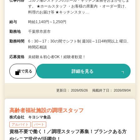
仕事内容
ゴルフ場レストランのホール・キッチン業務をおまかせしま
す。 ★ホールスタッフ ・お客様の席案内 ・オーダー受け、
料理のお届け等 ★キッチンスタッ…
給与
時給1,140円～1,250円
勤務地
千葉県市原市
勤務時間
6：30～17：30の間でシフト制 週3回～1日4時間以上 曜日、
時間応相談
応募資格
未経験＆初心者OK！経験者歓迎！
詳細を見る
後で見る
更新日： 2026/05/26 掲載終了日： 2026/09/04
高齢者福祉施設の調理スタッフ
株式会社 キヨシマ食品
アルバイト
パート
資格不要で働く！／調理スタッフ募集！ブランクある方
やシニア世代が活躍中！