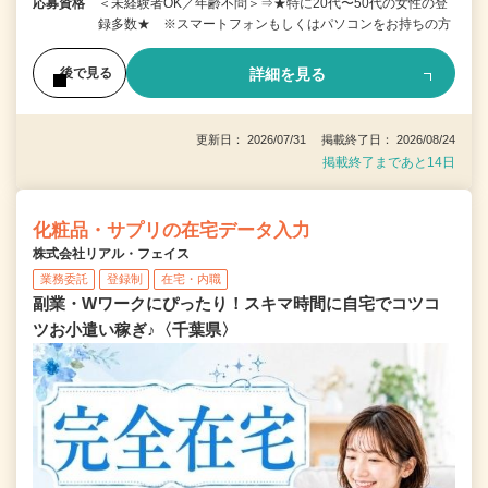
応募資格
＜未経験者OK／年齢不問＞⇒★特に20代〜50代の女性の登
録多数★ ※スマートフォンもしくはパソコンをお持ちの方
詳細を見る
後で見る
更新日： 2026/07/31 掲載終了日： 2026/08/24
掲載終了まであと14日
化粧品・サプリの在宅データ入力
株式会社リアル・フェイス
業務委託
登録制
在宅・内職
副業・Wワークにぴったり！スキマ時間に自宅でコツコ
ツお小遣い稼ぎ♪〈千葉県〉