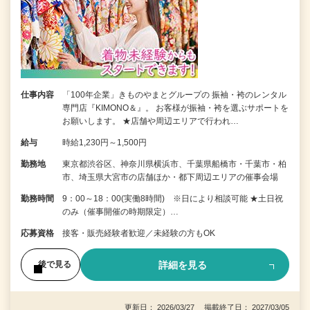
仕事内容
「100年企業」きものやまとグループの 振袖・袴のレンタル
専門店『KIMONO＆』。 お客様が振袖・袴を選ぶサポートを
お願いします。 ★店舗や周辺エリアで行われ…
給与
時給1,230円～1,500円
勤務地
東京都渋谷区、神奈川県横浜市、千葉県船橋市・千葉市・柏
市、埼玉県大宮市の店舗ほか・都下周辺エリアの催事会場
勤務時間
9：00～18：00(実働8時間) ※日により相談可能 ★土日祝
のみ（催事開催の時期限定）…
応募資格
接客・販売経験者歓迎／未経験の方もOK
詳細を見る
後で見る
更新日： 2026/03/27 掲載終了日： 2027/03/05