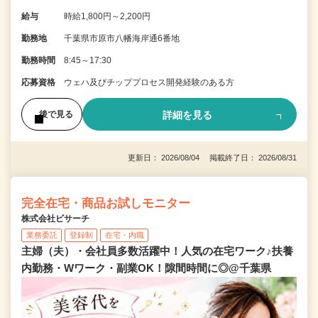
給与
時給1,800円～2,200円
勤務地
千葉県市原市八幡海岸通6番地
勤務時間
8:45～17:30
応募資格
ウェハ及びチッププロセス開発経験のある方
詳細を見る
後で見る
更新日： 2026/08/04 掲載終了日： 2026/08/31
完全在宅・商品お試しモニター
株式会社ビサーチ
業務委託
登録制
在宅・内職
主婦（夫）・会社員多数活躍中！人気の在宅ワーク♪扶養
内勤務・Wワーク・副業OK！隙間時間に◎@千葉県