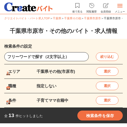
後で見る
閲覧履歴
会員登録
メニュー
クリエイトバイト・パート求人TOP
＞
千葉県
＞
千葉県その他
＞
千葉県市原市
＞
千葉県市原市・そ
千葉県市原市・その他のバイト・求人情報
検索条件の設定
絞り込む
エリア
千葉県その他(市原市)
選択
職種
指定しない
選択
条件
子育てママ在籍中
選択
13
検索条件を保存
全
件ヒットしました