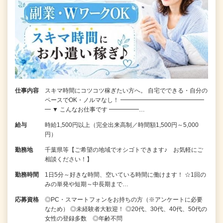
仕事内容
スキマ時間にコツコツ稼ぎたい方へ。 自宅でできる・自分の
ペースでOK・ノルマなし！ ━━━━━━━━━━━━━━
━ ▼ こんなお仕事です ━━━━━…
給与
時給1,500円以上（完全出来高制／時間額1,500円～5,000
円）
勤務地
千葉県等【ご希望の地域でオシゴトできます♪ お気軽にご
相談ください！】
勤務時間
1日5分～好きな時間、空いている時間に働けます！ ☆1回の
みの単発や短期～中長期まで…
応募資格
◎PC・スマートフォンをお持ちの方（※アンケートに必要
なため） ◎未経験者大歓迎！ ◎20代、30代、40代、50代の
女性の登録多数 ◎年齢不問