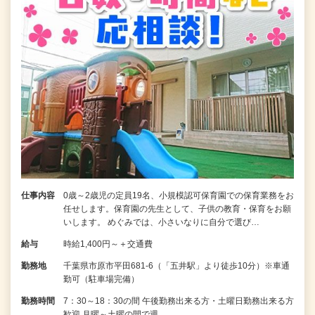
仕事内容
0歳～2歳児の定員19名、小規模認可保育園での保育業務をお
任せします。保育園の先生として、子供の教育・保育をお願
いします。 めぐみでは、小さいなりに自分で選び…
給与
時給1,400円～＋交通費
勤務地
千葉県市原市平田681-6（「五井駅」より徒歩10分）※車通
勤可（駐車場完備）
勤務時間
7：30～18：30の間 午後勤務出来る方・土曜日勤務出来る方
歓迎 月曜～土曜の間で週…