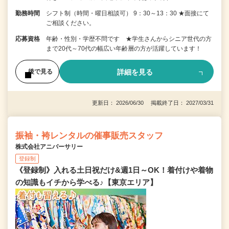
勤務時間
シフト制（時間・曜日相談可） 9：30～13：30 ★面接にて
ご相談ください。
応募資格
年齢・性別・学歴不問です ★学生さんからシニア世代の方
まで20代～70代の幅広い年齢層の方が活躍しています！
詳細を見る
後で見る
更新日： 2026/06/30 掲載終了日： 2027/03/31
振袖・袴レンタルの催事販売スタッフ
株式会社アニバーサリー
登録制
《登録制》入れる土日祝だけ&週1日～OK！着付けや着物
の知識もイチから学べる♪【東京エリア】