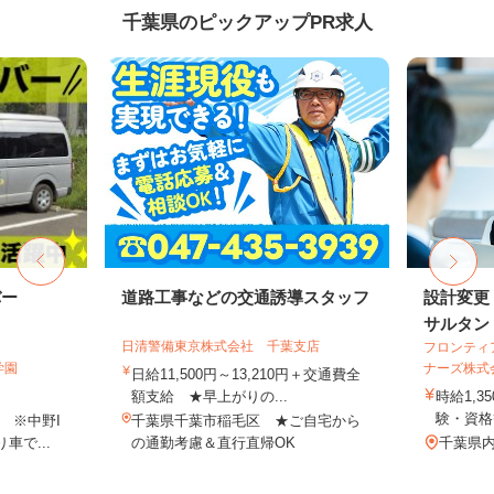
千葉県のピックアップPR求人
バー
道路工事などの交通誘導スタッフ
設計変更
サルタン
日清警備東京株式会社 千葉支店
フロンティ
学園
ナーズ株式
日給11,500円～13,210円＋交通費全
額支給 ★早上がりの...
時給1,3
験・資格
 ※中野I
千葉県千葉市稲毛区 ★ご自宅から
車で...
の通勤考慮＆直行直帰OK
千葉県