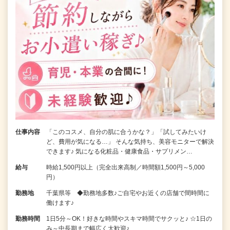
仕事内容
「このコスメ、自分の肌に合うかな？」「試してみたいけ
ど、費用が気になる…」 そんな気持ち、美容モニターで解決
できます♪ 気になる化粧品・健康食品・サプリメン…
給与
時給1,500円以上（完全出来高制／時間額1,500円～5,000
円）
勤務地
千葉県等 ◆勤務地多数♪ご自宅やお近くの店舗で間時間に
働けます♪
勤務時間
1日5分～OK！好きな時間やスキマ時間でサクッと♪ ☆1日の
み～中長期まで幅広く大歓迎♪…