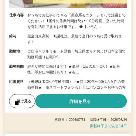
仕事内容
おうちでお仕事ができる『美容系モニター』として活躍して
ください！ 1案件の作業時間は5分〜10分程度。空いた時間
を有効活用できるお仕事です。 ◆【いろん…
給与
完全出来高制 ★謝礼は、最短で当日のうちに受け取れま
す！
勤務地
ご自宅※フルリモート勤務 埼玉県エリアおよび日本全国で
勤務可能（在宅OK）
勤務時間
好きな時間に働けます！ ★単発（1日のみ）OK！ ★応募
後、即お仕事開始も可！ ★在…
応募資格
＜未経験者OK／年齢不問＞⇒★特に20代〜50代の女性の登
録多数★ ※スマートフォンもしくはパソコンをお持ちの方
詳細を見る
後で見る
更新日： 2026/07/31 掲載終了日： 2026/08/24
掲載終了まであと14日