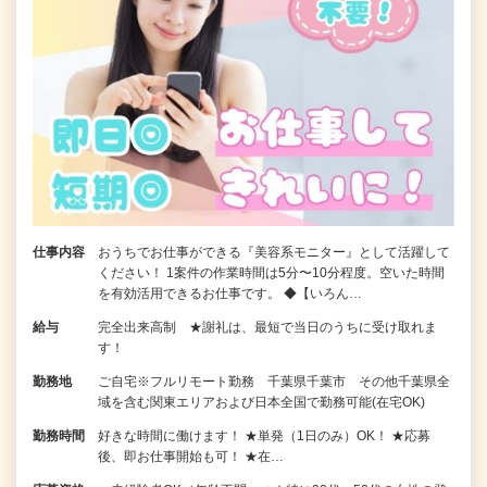
仕事内容
おうちでお仕事ができる『美容系モニター』として活躍して
ください！ 1案件の作業時間は5分〜10分程度。空いた時間
を有効活用できるお仕事です。 ◆【いろん…
給与
完全出来高制 ★謝礼は、最短で当日のうちに受け取れま
す！
勤務地
ご自宅※フルリモート勤務 千葉県千葉市 その他千葉県全
域を含む関東エリアおよび日本全国で勤務可能(在宅OK)
勤務時間
好きな時間に働けます！ ★単発（1日のみ）OK！ ★応募
後、即お仕事開始も可！ ★在…