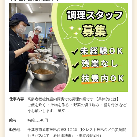
仕事内容
高齢者福祉施設内厨房での調理作業です 【具体的には】 ・
ご飯を炊く ・汁物を作る ・野菜の切り込み ・盛り付け など
をお願いします。 献立…
給与
時給1,140円
勤務地
千葉県市原市辰巳台東3-12-15（Iクレスト辰巳台／労災病院
行きバスにて『辰巳団地東』下車徒歩約2分）