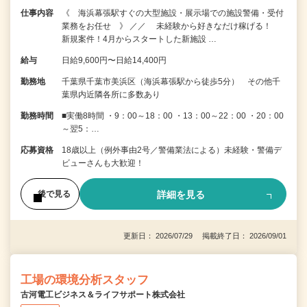
仕事内容
《 海浜幕張駅すぐの大型施設・展示場での施設警備・受付
業務をお任せ 》 ／／ 未経験から好きなだけ稼げる！
新規案件！4月からスタートした新施設 …
給与
日給9,600円〜日給14,400円
勤務地
千葉県千葉市美浜区（海浜幕張駅から徒歩5分） その他千
葉県内近隣各所に多数あり
勤務時間
■実働8時間 ・9：00～18：00 ・13：00～22：00 ・20：00
～翌5：…
応募資格
18歳以上（例外事由2号／警備業法による）未経験・警備デ
ビューさんも大歓迎！
詳細を見る
後で見る
更新日： 2026/07/29 掲載終了日： 2026/09/01
工場の環境分析スタッフ
古河電工ビジネス＆ライフサポート株式会社