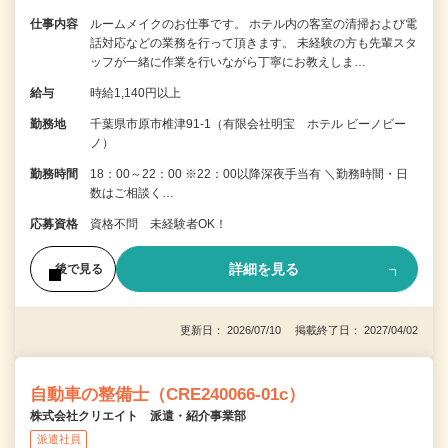
仕事内容
ルームメイクのお仕事です。 ホテル内の客室の清掃および電
話対応などの業務を行って頂きます。 未経験の方も先輩スタ
ッフが一緒に作業を行いながら丁寧にお教えしま…
給与
時給1,140円以上
勤務地
千葉県市原市椎津91-1（有限会社明宝 ホテル ビーノビー
ノ）
勤務時間
18：00～22：00 ※22：00以降深夜手当有 ＼勤務時間・日
数はご相談く…
応募資格
資格不問 未経験者OK！
詳細を見る
後で見る
更新日： 2026/07/10 掲載終了日： 2027/04/02
自動車の整備士（CRE240066-01c）
株式会社クリエイト 派遣・紹介事業部
派遣社員