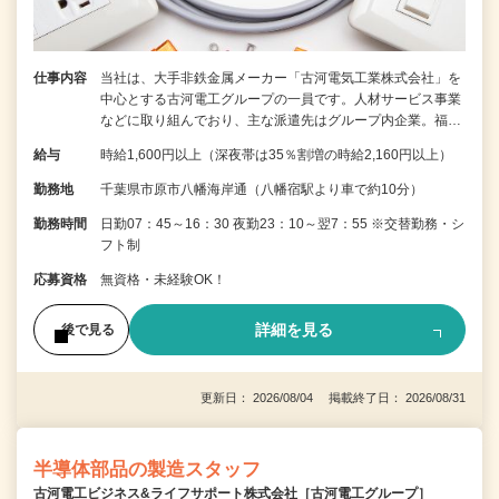
仕事内容
当社は、大手非鉄金属メーカー「古河電気工業株式会社」を
中心とする古河電工グループの一員です。人材サービス事業
などに取り組んでおり、主な派遣先はグループ内企業。福…
給与
時給1,600円以上（深夜帯は35％割増の時給2,160円以上）
勤務地
千葉県市原市八幡海岸通（八幡宿駅より車で約10分）
勤務時間
日勤07：45～16：30 夜勤23：10～翌7：55 ※交替勤務・シ
フト制
応募資格
無資格・未経験OK！
詳細を見る
後で見る
更新日： 2026/08/04 掲載終了日： 2026/08/31
半導体部品の製造スタッフ
古河電工ビジネス&ライフサポート株式会社［古河電工グループ］