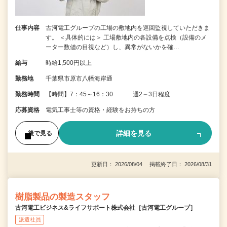
仕事内容
古河電工グループの工場の敷地内を巡回監視していただきま
す。 ＜具体的には＞ 工場敷地内の各設備を点検（設備のメ
ーター数値の目視など）し、異常がないかを確…
給与
時給1,500円以上
勤務地
千葉県市原市八幡海岸通
勤務時間
【時間】7：45～16：30 週2～3日程度
応募資格
電気工事士等の資格・経験をお持ちの方
詳細を見る
後で見る
更新日： 2026/08/04 掲載終了日： 2026/08/31
樹脂製品の製造スタッフ
古河電工ビジネス&ライフサポート株式会社［古河電工グループ］
派遣社員