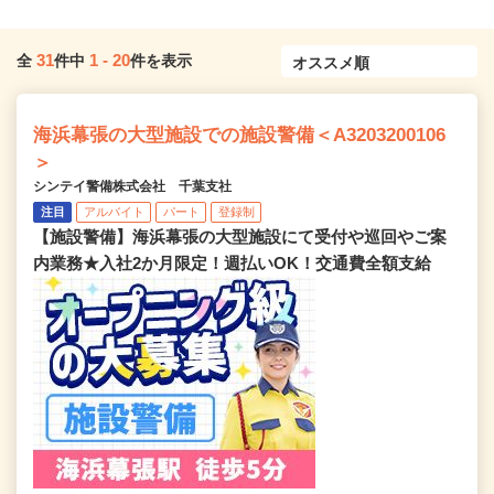
31
1
-
20
全
件中
件を表示
海浜幕張の大型施設での施設警備＜A3203200106
＞
シンテイ警備株式会社 千葉支社
注目
アルバイト
パート
登録制
【施設警備】海浜幕張の大型施設にて受付や巡回やご案
内業務★入社2か月限定！週払いOK！交通費全額支給