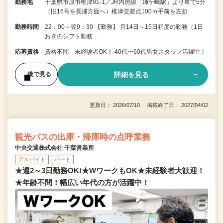
勤務地
千葉県市原市椎津91-1／JR内房線「姉ケ崎駅」より車で5分
（旧16号を長浦方面へ）椎津交差点100ｍ手前を左折
勤務時間
22：00～翌9：30 【勤務】 月14日～15日程度の勤務（1日
おきのシフト勤務…
応募資格
資格不問 未経験者OK！ 40代〜60代男女スタッフ活躍中！
詳細を見る
後で見る
更新日： 2026/07/10 掲載終了日： 2027/04/02
観光バスの出庫・帰庫時の点呼業務
中央交通株式会社 千葉営業所
アルバイト
パート
★週2～3日勤務OK!★WワークもOK★未経験者大歓迎！
★年齢不問！幅広い年代の方が活躍中！