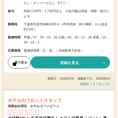
なし・オンコールなし 【サニ…
給与
時給1,540円～1,740円以上 ※給与幅は資格・経験・能力に
よる
勤務地
千葉県市原市姉崎1800-4（JR内房線「姉ケ崎駅」から徒歩
約13分）
勤務時間
早番／07：30～16：30 日勤／08：30～17：30 遅番／10：
30～19：3…
応募資格
看護師資格（正・准）／未経験者大歓迎！
詳細を見る
後で見る
更新日： 2026/07/16 掲載終了日： 2026/08/14
掲載終了まであと5日
ホテルのフロントスタッフ
有限会社明宝 ホテル ビーノビーノ
アルバイト
パート