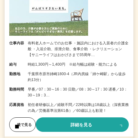
仕事内容
有料老人ホームでのお仕事 ・施設内における入居者の介護全
般 ・入浴介助、排泄介助、食事介助 ・レクリエーション
【サニーライフはおかげさまで35周年…
給与
時給1,300円～1,400円 ※給与幅は経験・能力による
勤務地
千葉県市原市姉崎1800-4（JR内房線「姉ケ崎駅」から徒歩
約13分）
勤務時間
早番／07：30～16：30 日勤／08：30～17：30 遅番／10：
30～19：3…
応募資格
初任者研修以上／経験不問／22時以降は18歳以上（深夜業務
の為／労働基準法第61条）／60歳以上も歓迎！
詳細を見る
後で見る