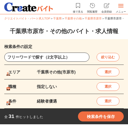
後で見る
閲覧履歴
会員登録
メニュー
クリエイトバイト・パート求人TOP
＞
千葉県
＞
千葉県その他
＞
千葉県市原市
＞
千葉県市原市・そ
千葉県市原市・その他のバイト・求人情報
検索条件の設定
絞り込む
エリア
千葉県その他(市原市)
選択
職種
指定しない
選択
条件
経験者優遇
選択
31
検索条件を保存
全
件ヒットしました