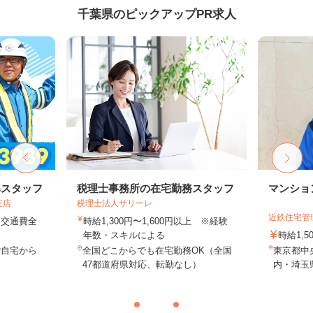
千葉県のピックアップPR求人
導スタッフ
税理士事務所の在宅勤務スタッフ
マンショ
支店
税理士法人サリーレ
近鉄住宅管
円＋交通費全
時給1,300円〜1,600円以上 ※経験
年数・スキルによる
時給1,
ご自宅から
全国どこからでも在宅勤務OK（全国
東京都中
47都道府県対応、転勤なし）
内・埼玉