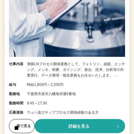
仕事内容
薄膜LNプロセス開発業務として、フォトリソ、成膜、エッチ
ング、メッキ、研磨、ダイシング、接合、洗浄、分析等の作
業実行、データ整理・報告業務をお任せいたします。 …
給与
時給1,800円～2,200円
勤務地
千葉県市原市八幡海岸通6番地
勤務時間
8:45～17:30
応募資格
ウェハ及びチッププロセス開発経験のある方
詳細を見る
後で見る