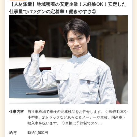
【人材派遣】地域密着の安定企業！未経験OK！安定した
仕事量でバツグンの定着率！働きやすさ◎
仕事内容
自社車検場で車検の完成検品をお任せします。 ◇軽自動車や
小型車、2tトラックなどあらゆるメーカーや車種、国産車・
輸入車を扱います。 ◇車検は予約制でスケ…
給与
時給1,500円