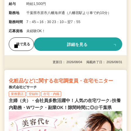
給与
時給1,500円
勤務地
千葉県市原市八幡海岸通（八幡宿駅より車で約10分）
勤務時間
7：45～16：30 23：10～翌7：55
応募資格
未経験OK！
詳細を見る
後で見る
更新日： 2026/08/04 掲載終了日： 2026/08/31
化粧品などに関する在宅調査員・在宅モニター
株式会社ビサーチ
業務委託
登録制
在宅・内職
主婦（夫）・会社員多数活躍中！人気の在宅ワーク♪扶養
内勤務・Wワーク・副業OK！隙間時間に◎@千葉県