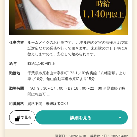
仕事内容
ルームメイクのお仕事です。 ホテル内の客室の清掃および電
話対応などの業務を行って頂きます。 未経験の方も丁寧にお
教えしますので、安心して始められます。 …
給与
時給1,140円以上
勤務地
千葉県市原市山木字柳町172-1／JR内房線「八幡宿駅」より
車で10分、館山自動車道市原ICより15分
勤務時間
（A）9：30～17：00 （B）18：00〜22：00 ※勤務終了時
間は相談可 …
応募資格
資格不問 未経験者OK！
詳細を見る
後で見る
更新日： 2026/07/10 掲載終了日： 2027/04/02