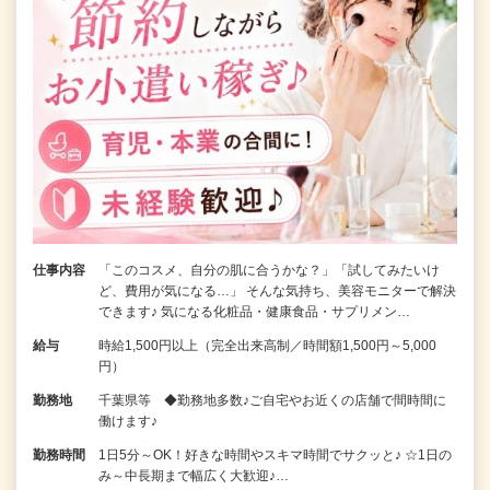
仕事内容
「このコスメ、自分の肌に合うかな？」「試してみたいけ
ど、費用が気になる…」 そんな気持ち、美容モニターで解決
できます♪ 気になる化粧品・健康食品・サプリメン…
給与
時給1,500円以上（完全出来高制／時間額1,500円～5,000
円）
勤務地
千葉県等 ◆勤務地多数♪ご自宅やお近くの店舗で間時間に
働けます♪
勤務時間
1日5分～OK！好きな時間やスキマ時間でサクッと♪ ☆1日の
み～中長期まで幅広く大歓迎♪…