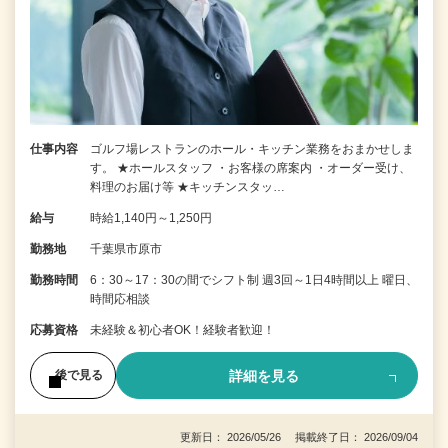
仕事内容
ゴルフ場レストランのホール・キッチン業務をおまかせしま
す。 ★ホールスタッフ ・お客様の席案内 ・オーダー受け、
料理のお届け等 ★キッチンスタッ…
給与
時給1,140円～1,250円
勤務地
千葉県市原市
勤務時間
6：30～17：30の間でシフト制 週3回～1日4時間以上 曜日、
時間応相談
応募資格
未経験＆初心者OK！経験者歓迎！
詳細を見る
後で見る
更新日： 2026/05/26 掲載終了日： 2026/09/04