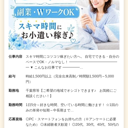
仕事内容
スキマ時間にコツコツ稼ぎたい方へ。 自宅でできる・自分の
ペースでOK・ノルマなし！ ━━━━━━━━━━━━━━
━ ▼ こんなお仕事です ━━━━━…
給与
時給1,500円以上（完全出来高制／時間額1,500円～5,000
円）
勤務地
千葉県等【ご希望の地域でオシゴトできます♪ お気軽にご
相談ください！】
勤務時間
1日5分～好きな時間、空いている時間に働けます！ ☆1回の
みの単発や短期～中長期まで…
応募資格
◎PC・スマートフォンをお持ちの方（※アンケートに必要
なため） ◎未経験者大歓迎！ ◎20代、30代、40代、50代の