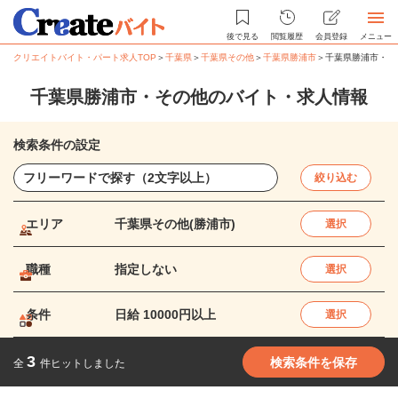
後で見る
閲覧履歴
会員登録
メニュー
クリエイトバイト・パート求人TOP
＞
千葉県
＞
千葉県その他
＞
千葉県勝浦市
＞
千葉県勝浦市・そ
千葉県勝浦市・その他のバイト・求人情報
検索条件の設定
絞り込む
エリア
千葉県その他(勝浦市)
選択
職種
指定しない
選択
条件
日給 10000円以上
選択
3
検索条件を保存
全
件ヒットしました