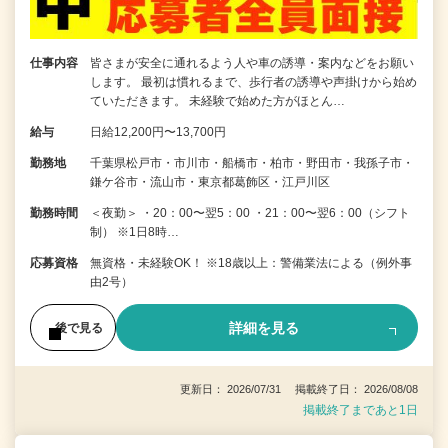
仕事内容
皆さまが安全に通れるよう人や車の誘導・案内などをお願い
します。 最初は慣れるまで、歩行者の誘導や声掛けから始め
ていただきます。 未経験で始めた方がほとん…
給与
日給12,200円〜13,700円
勤務地
千葉県松戸市・市川市・船橋市・柏市・野田市・我孫子市・
鎌ケ谷市・流山市・東京都葛飾区・江戸川区
勤務時間
＜夜勤＞ ・20：00〜翌5：00 ・21：00〜翌6：00（シフト
制） ※1日8時…
応募資格
無資格・未経験OK！ ※18歳以上：警備業法による（例外事
由2号）
詳細を見る
後で見る
更新日： 2026/07/31 掲載終了日： 2026/08/08
掲載終了まであと1日