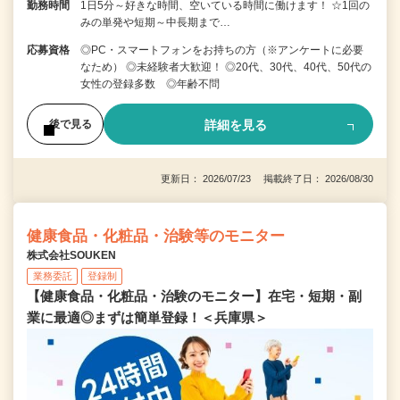
勤務時間
1日5分～好きな時間、空いている時間に働けます！ ☆1回の
みの単発や短期～中長期まで…
応募資格
◎PC・スマートフォンをお持ちの方（※アンケートに必要
なため） ◎未経験者大歓迎！ ◎20代、30代、40代、50代の
女性の登録多数 ◎年齢不問
詳細を見る
後で見る
更新日： 2026/07/23 掲載終了日： 2026/08/30
健康食品・化粧品・治験等のモニター
株式会社SOUKEN
業務委託
登録制
【健康食品・化粧品・治験のモニター】在宅・短期・副
業に最適◎まずは簡単登録！＜兵庫県＞