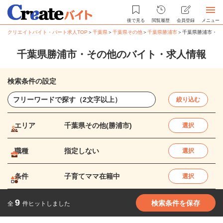
後で見る
閲覧履歴
会員登録
メニュー
クリエイトバイト・パート求人TOP
＞
千葉県
＞
千葉県その他
＞
千葉県勝浦市
＞
千葉県勝浦市・そ
千葉県勝浦市・その他のバイト・求人情報
検索条件の設定
絞り込む
エリア
千葉県その他(勝浦市)
選択
職種
指定しない
選択
条件
子育てママ在籍中
選択
9
検索条件を保存
全
件ヒットしました