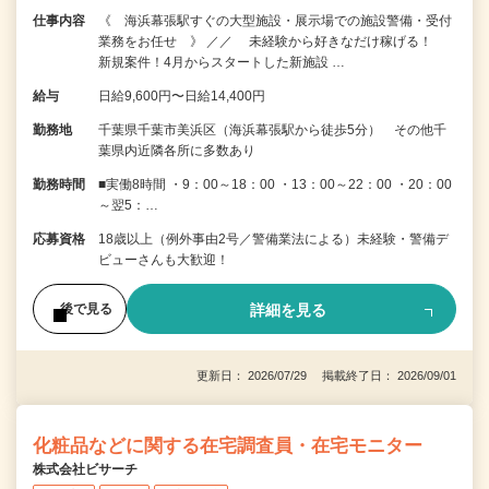
仕事内容
《 海浜幕張駅すぐの大型施設・展示場での施設警備・受付
業務をお任せ 》 ／／ 未経験から好きなだけ稼げる！
新規案件！4月からスタートした新施設 …
給与
日給9,600円〜日給14,400円
勤務地
千葉県千葉市美浜区（海浜幕張駅から徒歩5分） その他千
葉県内近隣各所に多数あり
勤務時間
■実働8時間 ・9：00～18：00 ・13：00～22：00 ・20：00
～翌5：…
応募資格
18歳以上（例外事由2号／警備業法による）未経験・警備デ
ビューさんも大歓迎！
詳細を見る
後で見る
更新日： 2026/07/29 掲載終了日： 2026/09/01
化粧品などに関する在宅調査員・在宅モニター
株式会社ビサーチ