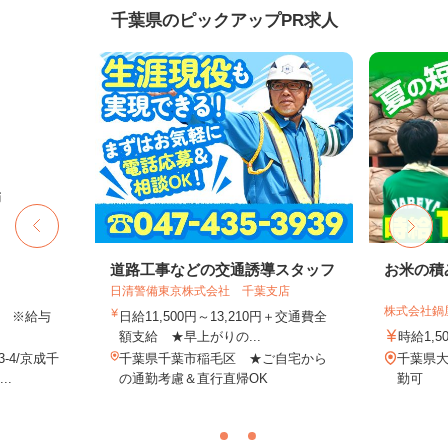
千葉県のピックアップPR求人
師
道路工事などの交通誘導スタッフ
お米の積
日清警備東京株式会社 千葉支店
株式会社鍋
以上 ※給与
日給11,500円～13,210円＋交通費全
額支給 ★早上がりの...
時給1,5
-4/京成千
千葉県千葉市稲毛区 ★ご自宅から
千葉県大
..
の通勤考慮＆直行直帰OK
勤可