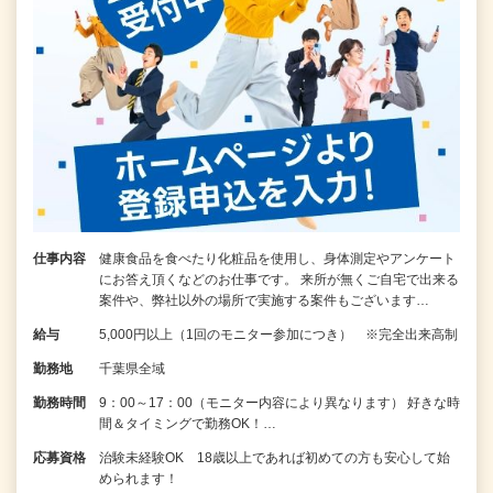
仕事内容
健康食品を食べたり化粧品を使用し、身体測定やアンケート
にお答え頂くなどのお仕事です。 来所が無くご自宅で出来る
案件や、弊社以外の場所で実施する案件もございます…
給与
5,000円以上（1回のモニター参加につき） ※完全出来高制
勤務地
千葉県全域
勤務時間
9：00～17：00（モニター内容により異なります） 好きな時
間＆タイミングで勤務OK！…
応募資格
治験未経験OK 18歳以上であれば初めての方も安心して始
められます！