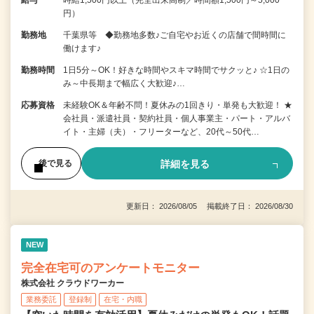
給与
時給1,500円以上（完全出来高制／時間額1,500円～5,000
円）
勤務地
千葉県等 ◆勤務地多数♪ご自宅やお近くの店舗で間時間に
働けます♪
勤務時間
1日5分～OK！好きな時間やスキマ時間でサクッと♪ ☆1日の
み～中長期まで幅広く大歓迎♪…
応募資格
未経験OK＆年齢不問！夏休みの1回きり・単発も大歓迎！ ★
会社員・派遣社員・契約社員・個人事業主・パート・アルバ
イト・主婦（夫）・フリーターなど、20代～50代…
詳細を見る
後で見る
更新日： 2026/08/05 掲載終了日： 2026/08/30
NEW
完全在宅可のアンケートモニター
株式会社 クラウドワーカー
業務委託
登録制
在宅・内職