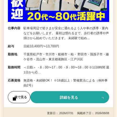
仕事内容
駐車場周辺で皆さまが安全に通れるよう人や車の誘導・案内
などをお願いします。 最初は慣れるまで、歩行者の誘導や声
掛けから始めていただきます。 未経験で始め…
給与
日給10,400円〜13,700円
勤務地
千葉県松戸市・市川市・船橋市・柏・ 野田市・我孫子市・鎌
ケ谷市・流山市・東京都葛飾区・江戸川区
勤務時間
＜日勤＞ ・8：00〜17：00 ・9：00〜18：00 ※1日8時間 週
1日から応…
応募資格
無資格・未経験OK！ ※18歳以上：警備業法による（例外事
由2号）
詳細を見る
後で見る
更新日： 2026/07/31 掲載終了日： 2026/08/08