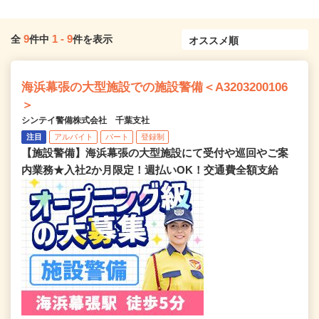
9
1
-
9
全
件中
件を表示
海浜幕張の大型施設での施設警備＜A3203200106
＞
シンテイ警備株式会社 千葉支社
注目
アルバイト
パート
登録制
【施設警備】海浜幕張の大型施設にて受付や巡回やご案
内業務★入社2か月限定！週払いOK！交通費全額支給