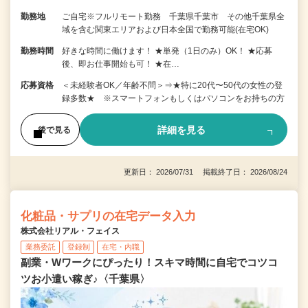
勤務地
ご自宅※フルリモート勤務 千葉県千葉市 その他千葉県全
域を含む関東エリアおよび日本全国で勤務可能(在宅OK)
勤務時間
好きな時間に働けます！ ★単発（1日のみ）OK！ ★応募
後、即お仕事開始も可！ ★在…
応募資格
＜未経験者OK／年齢不問＞⇒★特に20代〜50代の女性の登
録多数★ ※スマートフォンもしくはパソコンをお持ちの方
詳細を見る
後で見る
更新日： 2026/07/31 掲載終了日： 2026/08/24
化粧品・サプリの在宅データ入力
株式会社リアル・フェイス
業務委託
登録制
在宅・内職
副業・Wワークにぴったり！スキマ時間に自宅でコツコ
ツお小遣い稼ぎ♪〈千葉県〉