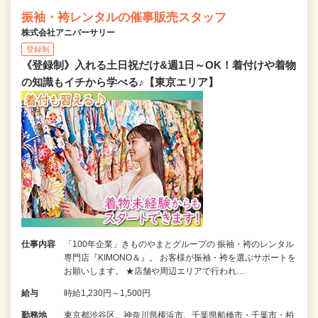
振袖・袴レンタルの催事販売スタッフ
株式会社アニバーサリー
登録制
《登録制》入れる土日祝だけ&週1日～OK！着付けや着物
の知識もイチから学べる♪【東京エリア】
仕事内容
「100年企業」きものやまとグループの 振袖・袴のレンタル
専門店『KIMONO＆』。 お客様が振袖・袴を選ぶサポートを
お願いします。 ★店舗や周辺エリアで行われ…
給与
時給1,230円～1,500円
勤務地
東京都渋谷区、神奈川県横浜市、千葉県船橋市・千葉市・柏