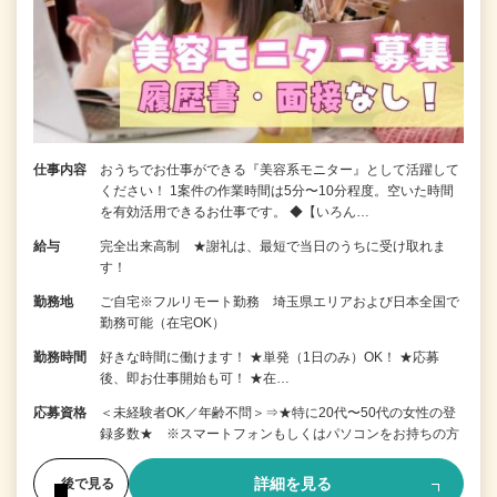
仕事内容
おうちでお仕事ができる『美容系モニター』として活躍して
ください！ 1案件の作業時間は5分〜10分程度。空いた時間
を有効活用できるお仕事です。 ◆【いろん…
給与
完全出来高制 ★謝礼は、最短で当日のうちに受け取れま
す！
勤務地
ご自宅※フルリモート勤務 埼玉県エリアおよび日本全国で
勤務可能（在宅OK）
勤務時間
好きな時間に働けます！ ★単発（1日のみ）OK！ ★応募
後、即お仕事開始も可！ ★在…
応募資格
＜未経験者OK／年齢不問＞⇒★特に20代〜50代の女性の登
録多数★ ※スマートフォンもしくはパソコンをお持ちの方
詳細を見る
後で見る