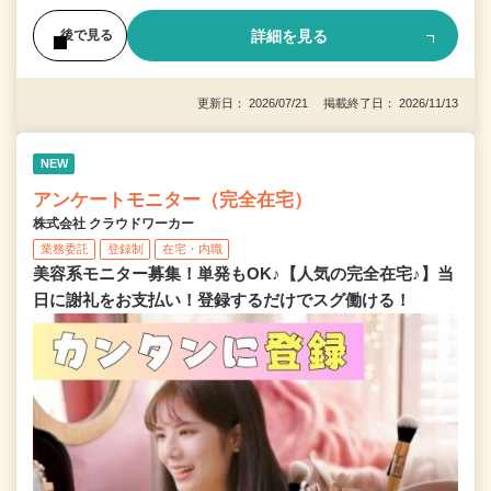
詳細を見る
後で見る
更新日： 2026/07/21 掲載終了日： 2026/11/13
NEW
アンケートモニター（完全在宅）
株式会社 クラウドワーカー
業務委託
登録制
在宅・内職
美容系モニター募集！単発もOK♪【人気の完全在宅♪】当
日に謝礼をお支払い！登録するだけでスグ働ける！