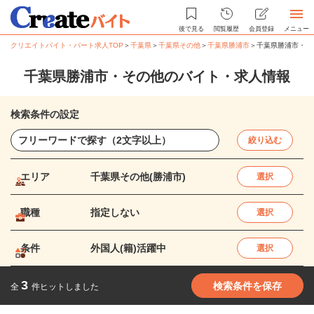
後で見る
閲覧履歴
会員登録
メニュー
クリエイトバイト・パート求人TOP
＞
千葉県
＞
千葉県その他
＞
千葉県勝浦市
＞
千葉県勝浦市・そ
千葉県勝浦市・その他のバイト・求人情報
検索条件の設定
絞り込む
エリア
千葉県その他(勝浦市)
選択
職種
指定しない
選択
条件
外国人(籍)活躍中
選択
3
検索条件を保存
全
件ヒットしました