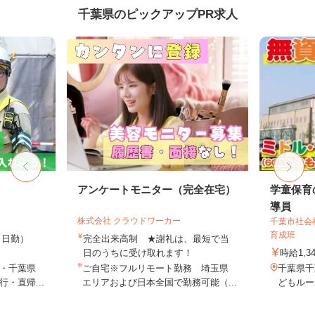
千葉県のピックアップPR求人
アンケートモニター（完全在宅）
学童保育
導員
株式会社 クラウドワーカー
千葉市社会
育成班
0円（日勤）
完全出来高制 ★謝礼は、最短で当
日のうちに受け取れます！
時給1,3
・千葉県
ご自宅※フルリモート勤務 埼玉県
千葉県千
・直帰...
エリアおよび日本全国で勤務可能（...
どもルー