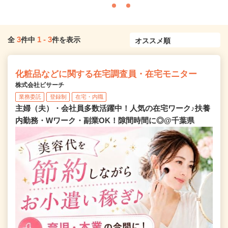
3
1
-
3
全
件中
件を表示
化粧品などに関する在宅調査員・在宅モニター
株式会社ビサーチ
業務委託
登録制
在宅・内職
主婦（夫）・会社員多数活躍中！人気の在宅ワーク♪扶養
内勤務・Wワーク・副業OK！隙間時間に◎@千葉県