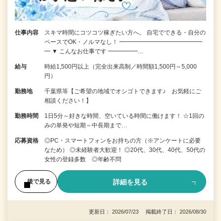
仕事内容
スキマ時間にコツコツ稼ぎたい方へ。 自宅でできる・自分の
ペースでOK・ノルマなし！ ━━━━━━━━━━━━━━
━ ▼ こんなお仕事です ━━━━━…
給与
時給1,500円以上（完全出来高制／時間額1,500円～5,000
円）
勤務地
千葉県等【ご希望の地域でオシゴトできます♪ お気軽にご
相談ください！】
勤務時間
1日5分～好きな時間、空いている時間に働けます！ ☆1回の
みの単発や短期～中長期まで…
応募資格
◎PC・スマートフォンをお持ちの方（※アンケートに必要
なため） ◎未経験者大歓迎！ ◎20代、30代、40代、50代の
女性の登録多数 ◎年齢不問
詳細を見る
後で見る
更新日： 2026/07/23 掲載終了日： 2026/08/30