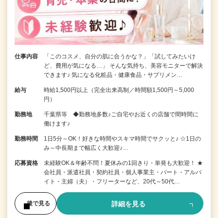
仕事内容
「このコスメ、自分の肌に合うかな？」「試してみたいけ
ど、費用が気になる…」 そんな気持ち、美容モニターで解決
できます♪ 気になる化粧品・健康食品・サプリメン…
給与
時給1,500円以上（完全出来高制／時間額1,500円～5,000
円）
勤務地
千葉県等 ◆勤務地多数♪ご自宅やお近くの店舗で間時間に
働けます♪
勤務時間
1日5分～OK！好きな時間やスキマ時間でサクッと♪ ☆1日の
み～中長期まで幅広く大歓迎♪…
応募資格
未経験OK＆年齢不問！夏休みの1回きり・単発も大歓迎！ ★
会社員・派遣社員・契約社員・個人事業主・パート・アルバ
イト・主婦（夫）・フリーターなど、20代～50代…
詳細を見る
後で見る