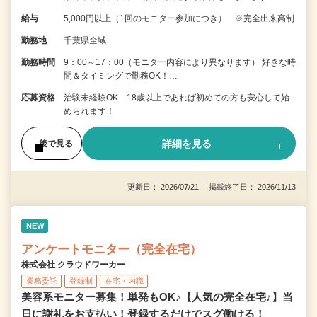
給与
5,000円以上（1回のモニター参加につき） ※完全出来高制
勤務地
千葉県全域
勤務時間
9：00～17：00（モニター内容により異なります） 好きな時
間＆タイミングで勤務OK！…
応募資格
治験未経験OK 18歳以上であれば初めての方も安心して始
められます！
詳細を見る
後で見る
更新日： 2026/07/21 掲載終了日： 2026/11/13
NEW
アンケートモニター（完全在宅）
株式会社 クラウドワーカー
業務委託
登録制
在宅・内職
美容系モニター募集！単発もOK♪【人気の完全在宅♪】当
日に謝礼をお支払い！登録するだけでスグ働ける！