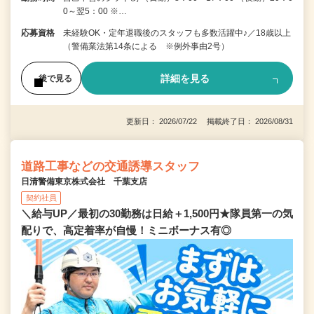
0～翌5：00 ※…
応募資格
未経験OK・定年退職後のスタッフも多数活躍中♪／18歳以上
（警備業法第14条による ※例外事由2号）
詳細を見る
後で見る
更新日： 2026/07/22 掲載終了日： 2026/08/31
道路工事などの交通誘導スタッフ
日清警備東京株式会社 千葉支店
契約社員
＼給与UP／最初の30勤務は日給＋1,500円★隊員第一の気
配りで、高定着率が自慢！ミニボーナス有◎