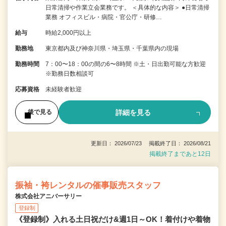
日常清掃や作業立会業務です。 ＜具体的な内容＞ ●日常清掃
業務 オフィスビル・病院・官公庁・研修…
給与
時給2,000円以上
勤務地
東京都内及び神奈川県・埼玉県・千葉県内の現場
勤務時間
7：00〜18：00の間の6〜8時間 ※土・日出勤可能な方歓迎
※勤務日数相談可
応募資格
未経験者歓迎
詳細を見る
後で見る
更新日： 2026/07/23 掲載終了日： 2026/08/21
掲載終了まであと12日
振袖・袴レンタルの催事販売スタッフ
株式会社アニバーサリー
登録制
《登録制》入れる土日祝だけ&週1日～OK！着付けや着物