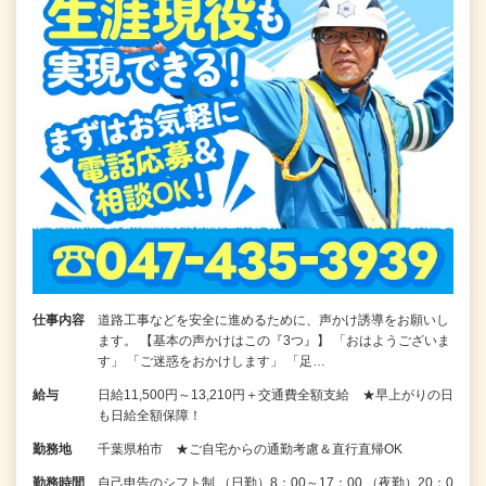
仕事内容
道路工事などを安全に進めるために、声かけ誘導をお願いし
ます。 【基本の声かけはこの『3つ』】 「おはようございま
す」 「ご迷惑をおかけします」 「足…
給与
日給11,500円～13,210円＋交通費全額支給 ★早上がりの日
も日給全額保障！
勤務地
千葉県柏市 ★ご自宅からの通勤考慮＆直行直帰OK
勤務時間
自己申告のシフト制 （日勤）8：00～17：00 （夜勤）20：0