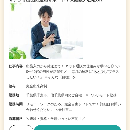
仕事内容
出品入力から発送まで！ ネット通販の仕組みが学べる◎ ＼2
0〜40代の男性が活躍中／ 「毎月の給料に“あと少し”プラス
したい！」 ⇒そんな〈目標〉を…
給与
完全出来高制
勤務地
千葉県千葉市、他千葉県内のご自宅 ※フルリモート勤務
勤務時間
リモートワークのため、完全自由シフトです！ 詳細はお問い
合わせください。 ＜会社営…
応募資格
＼経験・資格・学歴いっさい不問！／