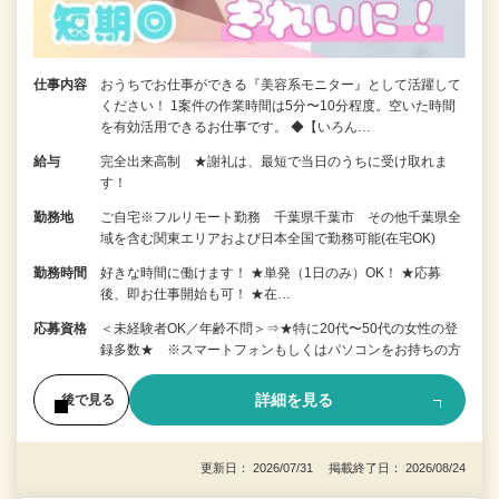
仕事内容
おうちでお仕事ができる『美容系モニター』として活躍して
ください！ 1案件の作業時間は5分〜10分程度。空いた時間
を有効活用できるお仕事です。 ◆【いろん…
給与
完全出来高制 ★謝礼は、最短で当日のうちに受け取れま
す！
勤務地
ご自宅※フルリモート勤務 千葉県千葉市 その他千葉県全
域を含む関東エリアおよび日本全国で勤務可能(在宅OK)
勤務時間
好きな時間に働けます！ ★単発（1日のみ）OK！ ★応募
後、即お仕事開始も可！ ★在…
応募資格
＜未経験者OK／年齢不問＞⇒★特に20代〜50代の女性の登
録多数★ ※スマートフォンもしくはパソコンをお持ちの方
詳細を見る
後で見る
更新日： 2026/07/31 掲載終了日： 2026/08/24