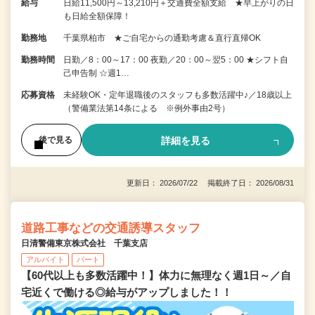
給与
日給11,500円～13,210円＋交通費全額支給 ★早上がりの日
も日給全額保障！
勤務地
千葉県柏市 ★ご自宅からの通勤考慮＆直行直帰OK
勤務時間
日勤／8：00～17：00 夜勤／20：00～翌5：00 ★シフト自
己申告制 ☆週1…
応募資格
未経験OK・定年退職後のスタッフも多数活躍中♪／18歳以上
（警備業法第14条による ※例外事由2号）
詳細を見る
後で見る
更新日： 2026/07/22 掲載終了日： 2026/08/31
道路工事などの交通誘導スタッフ
日清警備東京株式会社 千葉支店
アルバイト
パート
【60代以上も多数活躍中！】体力に無理なく週1日～／自
宅近くで働ける◎給与がアップしました！！