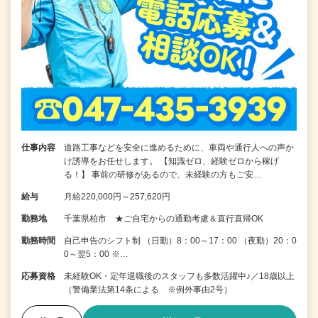
仕事内容
道路工事などを安全に進めるために、車両や通行人への声か
け誘導をお任せします。 【知識ゼロ、経験ゼロから稼げ
る！】 事前の研修があるので、未経験の方もご安…
給与
月給220,000円～257,620円
勤務地
千葉県柏市 ★ご自宅からの通勤考慮＆直行直帰OK
勤務時間
自己申告のシフト制 （日勤）8：00～17：00 （夜勤）20：0
0～翌5：00 ※…
応募資格
未経験OK・定年退職後のスタッフも多数活躍中♪／18歳以上
（警備業法第14条による ※例外事由2号）