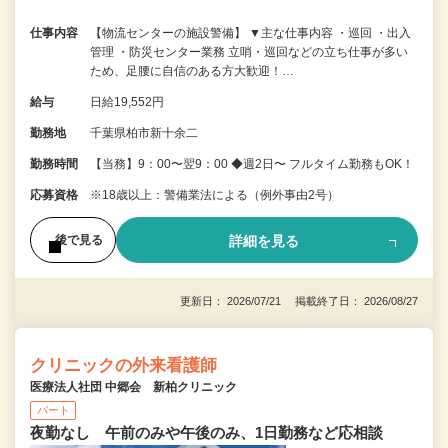
仕事内容
【物流センターの施設警備】 ▼主な仕事内容 ・巡回 ・出入
管理 ・防災センター業務 立哨・巡回などの立ち仕事が多い
ため、足腰に自信のある方大歓迎！…
給与
日給19,552円
勤務地
千葉県柏市新十余二
勤務時間
【当務】9：00〜翌9：00 ◆週2日〜 フルタイム勤務もOK！
応募資格
※18歳以上：警備業法による（例外事由2号）
詳細を見る
後で見る
更新日： 2026/07/21 掲載終了日： 2026/08/27
クリニックの外来看護師
医療法人社団 中郷会 新柏クリニック
パート
夜勤なし 午前のみや午後のみ、1日勤務など応相談