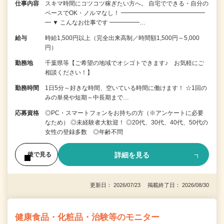
仕事内容
スキマ時間にコツコツ稼ぎたい方へ。 自宅でできる・自分の
ペースでOK・ノルマなし！ ━━━━━━━━━━━━━━
━ ▼ こんなお仕事です ━━━━━…
給与
時給1,500円以上（完全出来高制／時間額1,500円～5,000
円）
勤務地
千葉県等【ご希望の地域でオシゴトできます♪ お気軽にご
相談ください！】
勤務時間
1日5分～好きな時間、空いている時間に働けます！ ☆1回の
みの単発や短期～中長期まで…
応募資格
◎PC・スマートフォンをお持ちの方（※アンケートに必要
なため） ◎未経験者大歓迎！ ◎20代、30代、40代、50代の
女性の登録多数 ◎年齢不問
詳細を見る
後で見る
更新日： 2026/07/23 掲載終了日： 2026/08/30
健康食品・化粧品・治験等のモニター