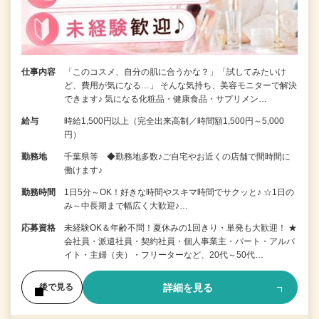
仕事内容
「このコスメ、自分の肌に合うかな？」「試してみたいけ
ど、費用が気になる…」 そんな気持ち、美容モニターで解決
できます♪ 気になる化粧品・健康食品・サプリメン…
給与
時給1,500円以上（完全出来高制／時間額1,500円～5,000
円）
勤務地
千葉県等 ◆勤務地多数♪ご自宅やお近くの店舗で間時間に
働けます♪
勤務時間
1日5分～OK！好きな時間やスキマ時間でサクッと♪ ☆1日の
み～中長期まで幅広く大歓迎♪…
応募資格
未経験OK＆年齢不問！夏休みの1回きり・単発も大歓迎！ ★
会社員・派遣社員・契約社員・個人事業主・パート・アルバ
イト・主婦（夫）・フリーターなど、20代～50代…
詳細を見る
後で見る