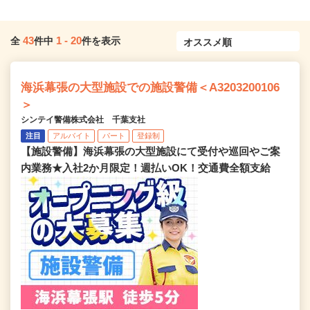
43
1
-
20
全
件中
件を表示
海浜幕張の大型施設での施設警備＜A3203200106
＞
シンテイ警備株式会社 千葉支社
注目
アルバイト
パート
登録制
【施設警備】海浜幕張の大型施設にて受付や巡回やご案
内業務★入社2か月限定！週払いOK！交通費全額支給