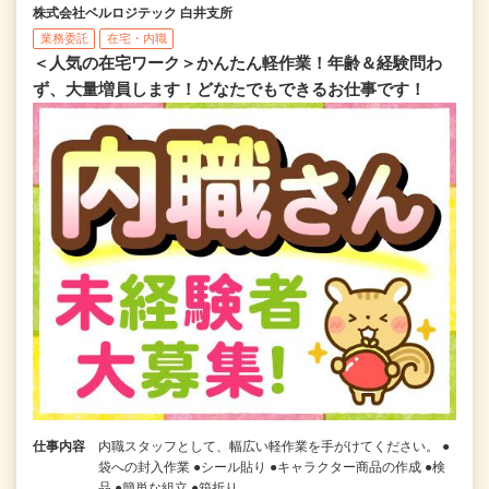
株式会社ベルロジテック 白井支所
業務委託
在宅・内職
＜人気の在宅ワーク＞かんたん軽作業！年齢＆経験問わ
ず、大量増員します！どなたでもできるお仕事です！
仕事内容
内職スタッフとして、幅広い軽作業を手がけてください。 ●
袋への封入作業 ●シール貼り ●キャラクター商品の作成 ●検
品 ●簡単な組立 ●箱折り...…