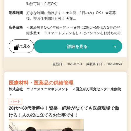
勤務可能（在宅OK）
勤務時間
好きな時間に働けます！ ★単発（1日のみ）OK！ ★応募
後、即お仕事開始も可！ ★在…
応募資格
＜未経験者OK／年齢不問＞⇒★特に20代〜50代の女性の登
録多数★ ※スマートフォンもしくはパソコンをお持ちの方
詳細を見る
後で見る
更新日： 2026/07/31 掲載終了日： 2026/08/24
医療材料・医薬品の供給管理
株式会社 エフエスユニマネジメント ＜国立がん研究センター東病院
＞
パート
20代〜60代活躍中！資格・経験がなくても医療現場で働
ける！人の役に立てるお仕事です！