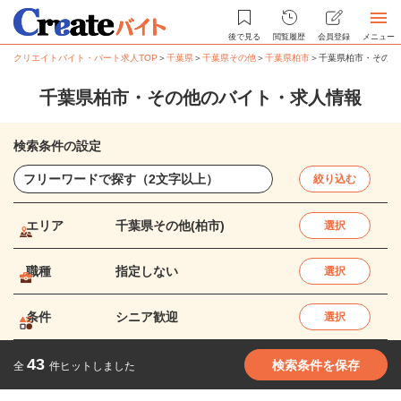
後で見る
閲覧履歴
会員登録
メニュー
クリエイトバイト・パート求人TOP
＞
千葉県
＞
千葉県その他
＞
千葉県柏市
＞
千葉県柏市・その他
千葉県柏市・その他のバイト・求人情報
検索条件の設定
絞り込む
エリア
千葉県その他(柏市)
選択
職種
指定しない
選択
条件
シニア歓迎
選択
43
検索条件を保存
全
件ヒットしました