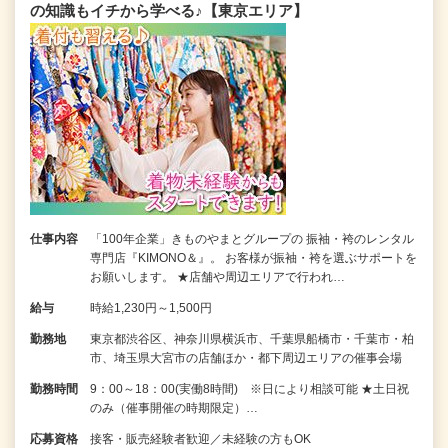
の知識もイチから学べる♪【東京エリア】
仕事内容
「100年企業」きものやまとグループの 振袖・袴のレンタル
専門店『KIMONO＆』。 お客様が振袖・袴を選ぶサポートを
お願いします。 ★店舗や周辺エリアで行われ…
給与
時給1,230円～1,500円
勤務地
東京都渋谷区、神奈川県横浜市、千葉県船橋市・千葉市・柏
市、埼玉県大宮市の店舗ほか・都下周辺エリアの催事会場
勤務時間
9：00～18：00(実働8時間) ※日により相談可能 ★土日祝
のみ（催事開催の時期限定）…
応募資格
接客・販売経験者歓迎／未経験の方もOK