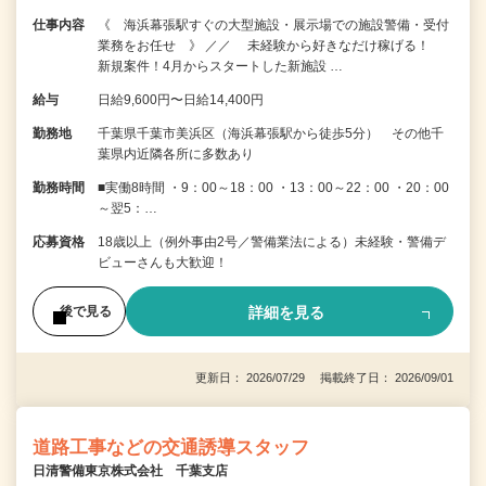
仕事内容
《 海浜幕張駅すぐの大型施設・展示場での施設警備・受付
業務をお任せ 》 ／／ 未経験から好きなだけ稼げる！
新規案件！4月からスタートした新施設 …
給与
日給9,600円〜日給14,400円
勤務地
千葉県千葉市美浜区（海浜幕張駅から徒歩5分） その他千
葉県内近隣各所に多数あり
勤務時間
■実働8時間 ・9：00～18：00 ・13：00～22：00 ・20：00
～翌5：…
応募資格
18歳以上（例外事由2号／警備業法による）未経験・警備デ
ビューさんも大歓迎！
詳細を見る
後で見る
更新日： 2026/07/29 掲載終了日： 2026/09/01
道路工事などの交通誘導スタッフ
日清警備東京株式会社 千葉支店