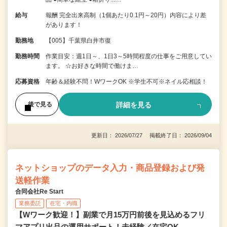
給与
報酬 完全出来高制（1個あたり0.1円～20円）内容により差
があります！
勤務地
【005】千葉県白井市復
勤務時間
作業目安：週1日～、1日3～5時間程度の仕事をご用意してい
ます。 ☆お好きな時間で働けま…
応募資格
年齢＆経験不問！WワークOK ※学生不可※ネイル応相談！
詳細を見る
後で見る
更新日： 2026/07/27 掲載終了日： 2026/09/04
ネットショップのデータ入力・商品登録および発
送軽作業
合同会社Re Start
業務委託
在宅・内職
【Wワーク歓迎！】副業で月15万円前後を見込めるフリ
マアプリ出品の運用サポート！未経験／在宅OK