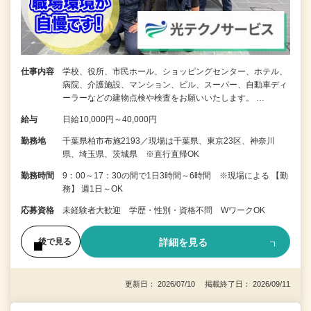
仕事内容
学校、役所、市民ホール、ショッピングセンター、ホテル、
病院、介護施設、マンション、ビル、スーパー、自動車ディ
ーラーなどの建物点検や検査をお願いいたします。 …
給与
日給10,000円～40,000円
勤務地
千葉県柏市布施2193／現場は千葉県、東京23区、神奈川
県、埼玉県、茨城県 ※直行直帰OK
勤務時間
9：00～17：30の間で1日3時間～6時間 ※現場による 【勤
務】 週1日～OK
応募資格
未経験者大歓迎 学歴・性別・資格不問 WワークOK
詳細を見る
後で見る
更新日： 2026/07/10 掲載終了日： 2026/09/11