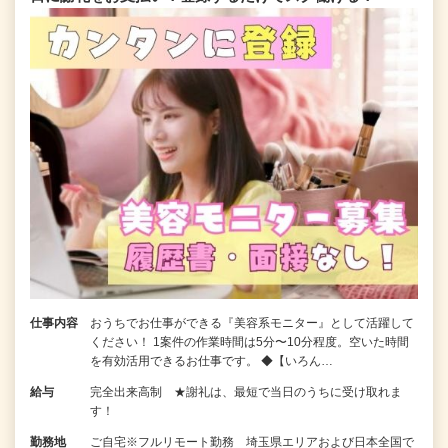
仕事内容
おうちでお仕事ができる『美容系モニター』として活躍して
ください！ 1案件の作業時間は5分〜10分程度。空いた時間
を有効活用できるお仕事です。 ◆【いろん…
給与
完全出来高制 ★謝礼は、最短で当日のうちに受け取れま
す！
勤務地
ご自宅※フルリモート勤務 埼玉県エリアおよび日本全国で