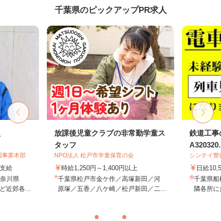
千葉県のピックアップPR求人
員
放課後児童クラブの非常勤学童ス
鉄道工事
タッフ
A320320..
圏事業本部
NPO法人 松戸市学童保育の会
シンテイ警
額支給
時給1,250円～1,400円以上
日給10,
神奈川県
千葉県松戸市金ケ作／高塚新田／河
千葉県船
近郊各...
原塚／五香／八ケ崎／松戸新田／二...
隣各所に