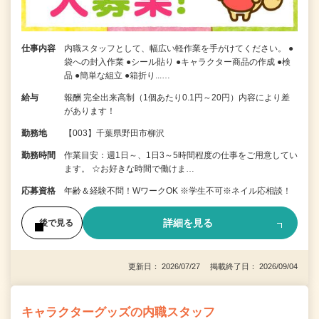
仕事内容
内職スタッフとして、幅広い軽作業を手がけてください。 ●
袋への封入作業 ●シール貼り ●キャラクター商品の作成 ●検
品 ●簡単な組立 ●箱折り...…
給与
報酬 完全出来高制（1個あたり0.1円～20円）内容により差
があります！
勤務地
【003】千葉県野田市柳沢
勤務時間
作業目安：週1日～、1日3～5時間程度の仕事をご用意してい
ます。 ☆お好きな時間で働けま…
応募資格
年齢＆経験不問！WワークOK ※学生不可※ネイル応相談！
詳細を見る
後で見る
更新日： 2026/07/27 掲載終了日： 2026/09/04
キャラクターグッズの内職スタッフ