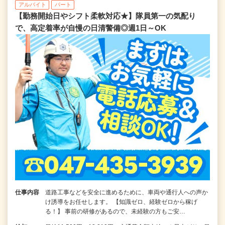
アルバイト
パート
【勤務開始日やシフト柔軟対応★】隊員第一の気配り
で、高定着率が自慢の日清警備◎週1日～OK
仕事内容
道路工事などを安全に進めるために、車両や通行人への声か
け誘導をお任せします。 【知識ゼロ、経験ゼロから稼げ
る！】 事前の研修があるので、未経験の方もご安…