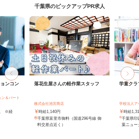
千葉県のピックアップPR求人
ションコン
落花生屋さんの軽作業スタッフ
学童クラ
ョン＆パート
株式会社池宮商店
学校法人ア
以上 ※経
時給1,140円
時給1,3
千葉県富里市御料（国道296号線 御
千葉県印
料交差点近く）
葉ニュー