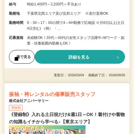
給与
時給1,400円～2,200円＋手当あり
勤務地
千葉県北西エリア及び近郊エリア ※直行直帰OK
勤務時間
9：30～17：00の間で4～6H勤務で応相談 ※月8日以上(土日
4日含む) （例） ・…
応募資格
未経験OK！20代～40代の女性スタッフ活躍中♪Wワーク・副
業・扶養範囲内勤務もOK！
詳細を見る
後で見る
更新日： 2026/03/04 掲載終了日： 2026/09/30
振袖・袴レンタルの催事販売スタッフ
株式会社アニバーサリー
登録制
《登録制》入れる土日祝だけ&週1日～OK！着付けや着物
の知識もイチから学べる♪【東京エリア】