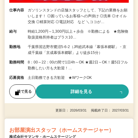
仕事内容
ガソリンスタンドの店舗スタッフとして、下記の業務をお願
いします！ ◎困っているお客様への声掛け ◎洗車 ◎オイル
交換 ◎精算対応 ◎電話対応 など ＼ココが…
給与
時給1,200円～1,300円以上＋歩合 ※勤務による ★危険物
取扱資格所持者はプラス10…
勤務地
千葉県習志野市鷺沼5-6-2（JR総武本線「幕張本郷駅」・京
成千葉線「京成幕張本郷駅」より徒歩15分）
勤務時間
8：00～22：00の間で1日4h～OK ★週2日～OK！週5日フル
勤務したい方も大歓迎！…
応募資格
土日勤務できる方歓迎 ★WワークOK
詳細を見る
後で見る
更新日： 2026/03/31 掲載終了日： 2027/03/31
お部屋演出スタッフ（ホームステージャー）
株式会社サマンサ・ホームステージング