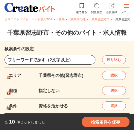
後で見る
閲覧履歴
会員登録
メニュー
クリエイトバイト・パート求人TOP
＞
千葉県
＞
千葉県その他
＞
千葉県習志野市
＞
千葉県習志野市
千葉県習志野市・その他のバイト・求人情報
検索条件の設定
絞り込む
エリア
千葉県その他(習志野市)
選択
職種
指定しない
選択
条件
資格を活かせる
選択
10
検索条件を保存
全
件ヒットしました