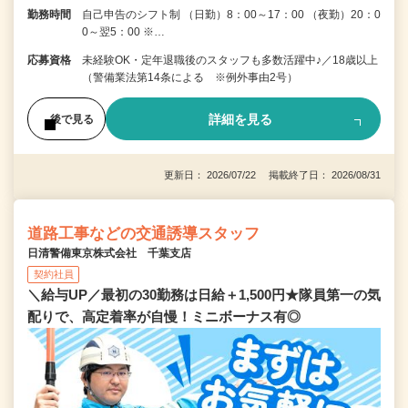
勤務時間
自己申告のシフト制 （日勤）8：00～17：00 （夜勤）20：0
0～翌5：00 ※…
応募資格
未経験OK・定年退職後のスタッフも多数活躍中♪／18歳以上
（警備業法第14条による ※例外事由2号）
詳細を見る
後で見る
更新日： 2026/07/22 掲載終了日： 2026/08/31
道路工事などの交通誘導スタッフ
日清警備東京株式会社 千葉支店
契約社員
＼給与UP／最初の30勤務は日給＋1,500円★隊員第一の気
配りで、高定着率が自慢！ミニボーナス有◎