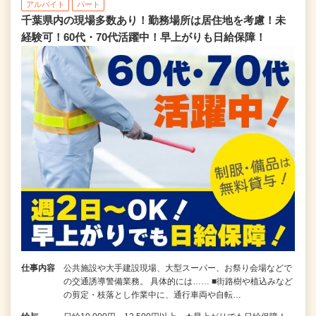
アルバイト
パート
千葉県内の現場多数あり！勤務場所は居住地を考慮！未
経験可！60代・70代活躍中！早上がりも日給保障！
仕事内容
公共施設や大手建設現場、大型スーパー、お祭り会場などで
の交通誘導警備業務。 具体的には…… ■街路樹や植込みなど
の剪定・枝落とし作業中に、通行車両や自転…