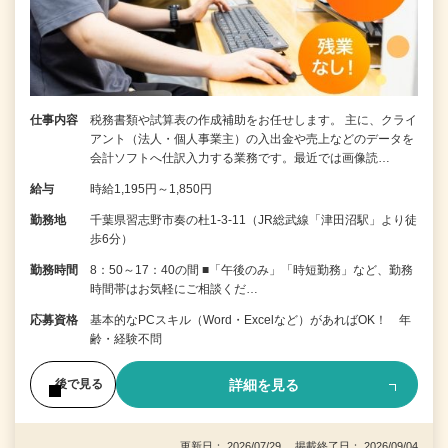
仕事内容
税務書類や試算表の作成補助をお任せします。 主に、クライ
アント（法人・個人事業主）の入出金や売上などのデータを
会計ソフトへ仕訳入力する業務です。最近では画像読…
給与
時給1,195円～1,850円
勤務地
千葉県習志野市奏の杜1-3-11（JR総武線「津田沼駅」より徒
歩6分）
勤務時間
8：50～17：40の間 ■「午後のみ」「時短勤務」など、勤務
時間帯はお気軽にご相談くだ…
応募資格
基本的なPCスキル（Word・Excelなど）があればOK！ 年
齢・経験不問
詳細を見る
後で見る
更新日： 2026/07/29 掲載終了日： 2026/09/04