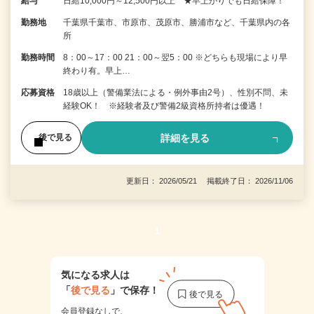
給与
日給10,000円～12,500円以上 ★早上がりでも日給保障！
勤務地
千葉県千葉市、市原市、茂原市、勝浦市など、千葉県内の各
所
勤務時間
8：00～17：00 21：00～翌5：00 ※どちらも現場により早
終わり有。早上…
応募資格
18歳以上（警備業法による・例外事由2号）、性別不問、未
経験OK！ ※経験者及び警備2級資格所持者は優遇！
詳細を見る
後で見る
更新日： 2026/05/21 掲載終了日： 2026/11/06
1
気になる求人は
「
後で見る
」で保存！
会員登録なしで、