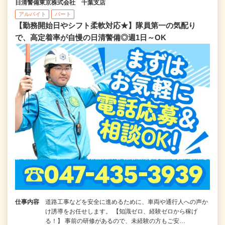
日清警備東京株式会社 千葉支店
アルバイト
パート
【勤務開始日やシフト柔軟対応★】隊員第一の気配り
で、高定着率が自慢の日清警備◎週1日～OK
仕事内容
道路工事などを安全に進めるために、車両や通行人への声か
け誘導をお任せします。 【知識ゼロ、経験ゼロから稼げ
る！】 事前の研修があるので、未経験の方もご安…