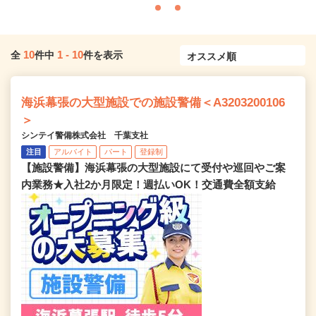
10
1
-
10
全
件中
件を表示
海浜幕張の大型施設での施設警備＜A3203200106
＞
シンテイ警備株式会社 千葉支社
注目
アルバイト
パート
登録制
【施設警備】海浜幕張の大型施設にて受付や巡回やご案
内業務★入社2か月限定！週払いOK！交通費全額支給