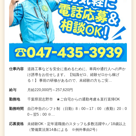
仕事内容
道路工事などを安全に進めるために、車両や通行人への声か
け誘導をお任せします。 【知識ゼロ、経験ゼロから稼げ
る！】 事前の研修があるので、未経験の方もご安…
給与
月給220,000円～257,620円
勤務地
千葉県習志野市 ★ご自宅からの通勤考慮＆直行直帰OK
勤務時間
自己申告のシフト制 （日勤）8：00～17：00 （夜勤）20：0
0～翌5：00 ※…
応募資格
未経験OK・定年退職後のスタッフも多数活躍中♪／18歳以上
（警備業法第14条による ※例外事由2号）