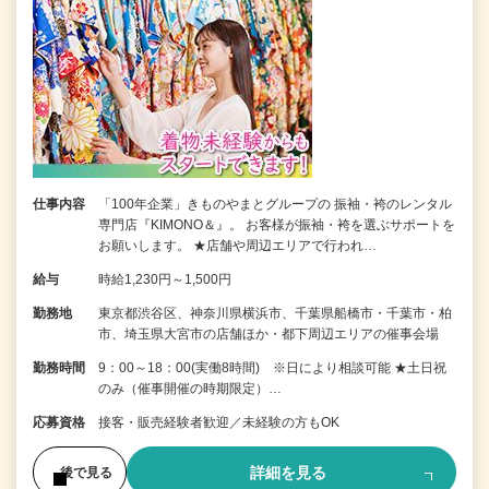
仕事内容
「100年企業」きものやまとグループの 振袖・袴のレンタル
専門店『KIMONO＆』。 お客様が振袖・袴を選ぶサポートを
お願いします。 ★店舗や周辺エリアで行われ…
給与
時給1,230円～1,500円
勤務地
東京都渋谷区、神奈川県横浜市、千葉県船橋市・千葉市・柏
市、埼玉県大宮市の店舗ほか・都下周辺エリアの催事会場
勤務時間
9：00～18：00(実働8時間) ※日により相談可能 ★土日祝
のみ（催事開催の時期限定）…
応募資格
接客・販売経験者歓迎／未経験の方もOK
詳細を見る
後で見る