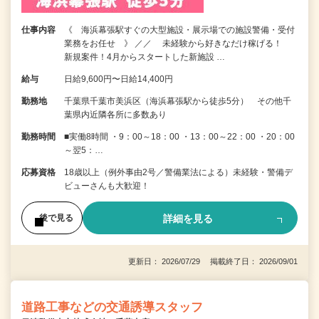
仕事内容
《 海浜幕張駅すぐの大型施設・展示場での施設警備・受付
業務をお任せ 》 ／／ 未経験から好きなだけ稼げる！
新規案件！4月からスタートした新施設 …
給与
日給9,600円〜日給14,400円
勤務地
千葉県千葉市美浜区（海浜幕張駅から徒歩5分） その他千
葉県内近隣各所に多数あり
勤務時間
■実働8時間 ・9：00～18：00 ・13：00～22：00 ・20：00
～翌5：…
応募資格
18歳以上（例外事由2号／警備業法による）未経験・警備デ
ビューさんも大歓迎！
詳細を見る
後で見る
更新日： 2026/07/29 掲載終了日： 2026/09/01
道路工事などの交通誘導スタッフ