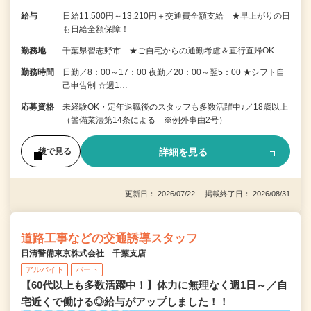
給与
日給11,500円～13,210円＋交通費全額支給 ★早上がりの日
も日給全額保障！
勤務地
千葉県習志野市 ★ご自宅からの通勤考慮＆直行直帰OK
勤務時間
日勤／8：00～17：00 夜勤／20：00～翌5：00 ★シフト自
己申告制 ☆週1…
応募資格
未経験OK・定年退職後のスタッフも多数活躍中♪／18歳以上
（警備業法第14条による ※例外事由2号）
詳細を見る
後で見る
更新日： 2026/07/22 掲載終了日： 2026/08/31
道路工事などの交通誘導スタッフ
日清警備東京株式会社 千葉支店
アルバイト
パート
【60代以上も多数活躍中！】体力に無理なく週1日～／自
宅近くで働ける◎給与がアップしました！！