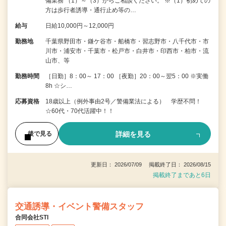
備業務 （1）～（3）からご相談ください。 ※（1）初めての
方は歩行者誘導・通行止め等の…
給与
日給10,000円～12,000円
勤務地
千葉県野田市・鎌ケ谷市・船橋市・習志野市・八千代市・市
川市・浦安市・千葉市・松戸市・白井市・印西市・柏市・流
山市、等
勤務時間
［日勤］8：00～ 17：00 ［夜勤］20：00～翌5：00 ※実働
8h ☆シ…
応募資格
18歳以上（例外事由2号／警備業法による） 学歴不問！
☆60代・70代活躍中！！
詳細を見る
後で見る
更新日： 2026/07/09 掲載終了日： 2026/08/15
掲載終了まであと6日
交通誘導・イベント警備スタッフ
合同会社STI