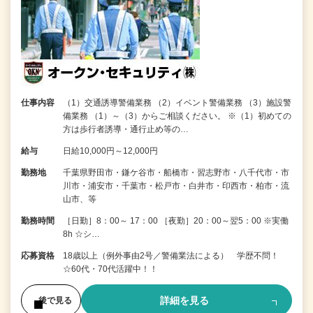
仕事内容
（1）交通誘導警備業務 （2）イベント警備業務 （3）施設警
備業務 （1）～（3）からご相談ください。 ※（1）初めての
方は歩行者誘導・通行止め等の…
給与
日給10,000円～12,000円
勤務地
千葉県野田市・鎌ケ谷市・船橋市・習志野市・八千代市・市
川市・浦安市・千葉市・松戸市・白井市・印西市・柏市・流
山市、等
勤務時間
［日勤］8：00～ 17：00 ［夜勤］20：00～翌5：00 ※実働
8h ☆シ…
応募資格
18歳以上（例外事由2号／警備業法による） 学歴不問！
☆60代・70代活躍中！！
詳細を見る
後で見る