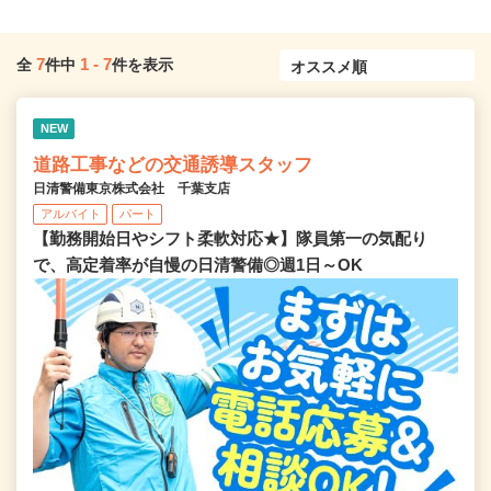
7
1
-
7
全
件中
件を表示
NEW
道路工事などの交通誘導スタッフ
日清警備東京株式会社 千葉支店
アルバイト
パート
【勤務開始日やシフト柔軟対応★】隊員第一の気配り
で、高定着率が自慢の日清警備◎週1日～OK