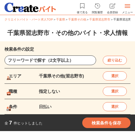
後で見る
閲覧履歴
会員登録
メニュー
クリエイトバイト・パート求人TOP
＞
千葉県
＞
千葉県その他
＞
千葉県習志野市
＞
千葉県習志野市
千葉県習志野市・その他のバイト・求人情報
検索条件の設定
絞り込む
エリア
千葉県その他(習志野市)
選択
職種
指定しない
選択
条件
日払い
選択
7
検索条件を保存
全
件ヒットしました