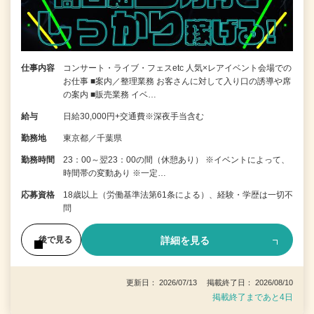
仕事内容
コンサート・ライブ・フェスetc 人気×レアイベント会場での
お仕事 ■案内／整理業務 お客さんに対して入り口の誘導や席
の案内 ■販売業務 イベ…
給与
日給30,000円+交通費※深夜手当含む
勤務地
東京都／千葉県
勤務時間
23：00～翌23：00の間（休憩あり） ※イベントによって、
時間帯の変動あり ※一定…
応募資格
18歳以上（労働基準法第61条による）、経験・学歴は一切不
問
詳細を見る
後で見る
更新日： 2026/07/13 掲載終了日： 2026/08/10
掲載終了まであと4日