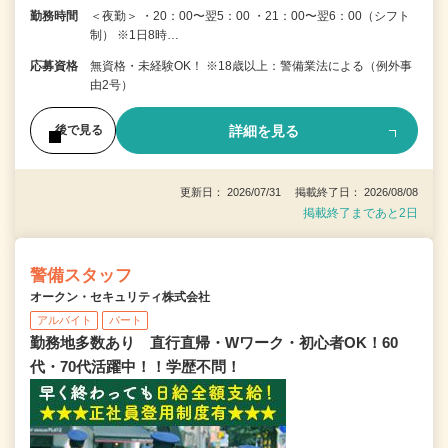
勤務時間
＜夜勤＞ ・20：00〜翌5：00 ・21：00〜翌6：00（シフト
制） ※1日8時…
応募資格
無資格・未経験OK！ ※18歳以上：警備業法による（例外事
由2号）
詳細を見る
後で見る
更新日： 2026/07/31 掲載終了日： 2026/08/08
掲載終了まであと2日
警備スタッフ
オークン・セキュリティ株式会社
アルバイト
パート
勤務地多数あり 直行直帰・Wワーク・初心者OK！60
代・70代活躍中！！学歴不問！