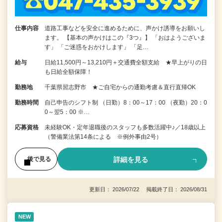
仕事内容
道路工事などを安全に進めるために、声かけ誘導をお願いし
ます。 【基本の声かけはこの『3つ』】 「おはようございま
す」 「ご迷惑をおかけします」 「足…
給与
日給11,500円～13,210円＋交通費全額支給 ★早上がりの日
も日給全額保障！
勤務地
千葉県習志野市 ★ご自宅からの通勤考慮＆直行直帰OK
勤務時間
自己申告のシフト制 （日勤）8：00～17：00 （夜勤）20：0
0～翌5：00 ※…
応募資格
未経験OK・定年退職後のスタッフも多数活躍中♪／18歳以上
（警備業法第14条による ※例外事由2号）
詳細を見る
後で見る
更新日： 2026/07/22 掲載終了日： 2026/08/31
NEW