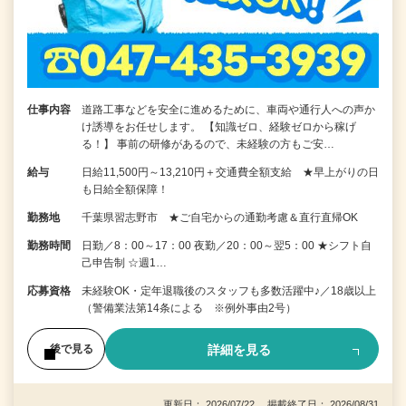
仕事内容
道路工事などを安全に進めるために、車両や通行人への声か
け誘導をお任せします。 【知識ゼロ、経験ゼロから稼げ
る！】 事前の研修があるので、未経験の方もご安…
給与
日給11,500円～13,210円＋交通費全額支給 ★早上がりの日
も日給全額保障！
勤務地
千葉県習志野市 ★ご自宅からの通勤考慮＆直行直帰OK
勤務時間
日勤／8：00～17：00 夜勤／20：00～翌5：00 ★シフト自
己申告制 ☆週1…
応募資格
未経験OK・定年退職後のスタッフも多数活躍中♪／18歳以上
（警備業法第14条による ※例外事由2号）
詳細を見る
後で見る
更新日： 2026/07/22 掲載終了日： 2026/08/31