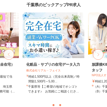
千葉県のピックアップPR求人
完全在宅）
化粧品・サプリの在宅データ入力
放課後K
タッフ
株式会社リアル・フェイス
NPO法人
、最短で当
時給1,500円以上（完全出来高制／時
！
間額1,500円～5,00...
時給1,2
 埼玉県
千葉県等【ご希望の地域でオシゴト
（A）千
可能（...
できます♪ お気軽にご相談くださ...
（B）千葉