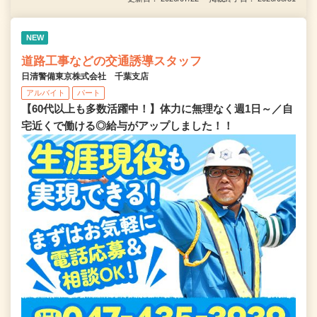
NEW
道路工事などの交通誘導スタッフ
日清警備東京株式会社 千葉支店
アルバイト
パート
【60代以上も多数活躍中！】体力に無理なく週1日～／自
宅近くで働ける◎給与がアップしました！！