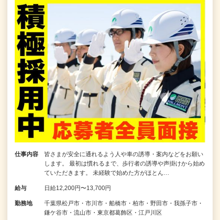
仕事内容
皆さまが安全に通れるよう人や車の誘導・案内などをお願い
します。 最初は慣れるまで、歩行者の誘導や声掛けから始め
ていただきます。 未経験で始めた方がほとん…
給与
日給12,200円〜13,700円
勤務地
千葉県松戸市・市川市・船橋市・柏市・野田市・我孫子市・
鎌ケ谷市・流山市・東京都葛飾区・江戸川区