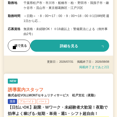
勤務地
千葉県松戸市・市川市・船橋市・柏・ 野田市・我孫子市・鎌
ケ谷市・流山市・東京都葛飾区・江戸川区
勤務時間
＜日勤＞ ・8：00〜17：00 ・9：00〜18：00 ※1日8時間 週
1日から応…
応募資格
無資格・未経験OK！ ※18歳以上：警備業法による（例外事
由2号）
詳細を見る
後で見る
更新日： 2026/07/31 掲載終了日： 2026/08/08
掲載終了まであと2日
NEW
誘導案内スタッフ
株式会社VOLLMONTセキュリティサービス 松戸支社（夜勤）
注目
アルバイト
パート
【日払いOK】副業・Wワーク・未経験者大歓迎！夜勤で
効率よく稼げる♪短期・単発・週1・シフト超自由！