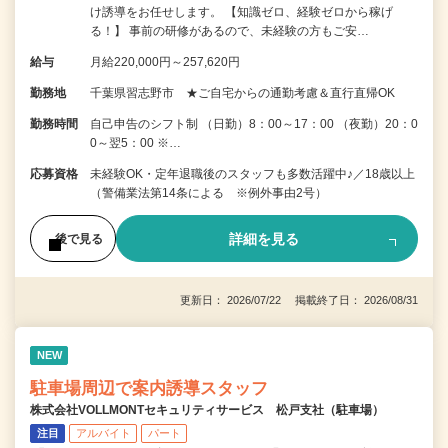
け誘導をお任せします。 【知識ゼロ、経験ゼロから稼げ
る！】 事前の研修があるので、未経験の方もご安…
給与
月給220,000円～257,620円
勤務地
千葉県習志野市 ★ご自宅からの通勤考慮＆直行直帰OK
勤務時間
自己申告のシフト制 （日勤）8：00～17：00 （夜勤）20：0
0～翌5：00 ※…
応募資格
未経験OK・定年退職後のスタッフも多数活躍中♪／18歳以上
（警備業法第14条による ※例外事由2号）
詳細を見る
後で見る
更新日： 2026/07/22 掲載終了日： 2026/08/31
NEW
駐車場周辺で案内誘導スタッフ
株式会社VOLLMONTセキュリティサービス 松戸支社（駐車場）
注目
アルバイト
パート