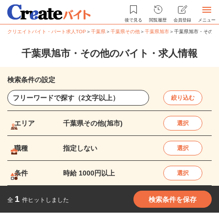
後で見る
閲覧履歴
会員登録
メニュー
クリエイトバイト・パート求人TOP
＞
千葉県
＞
千葉県その他
＞
千葉県旭市
＞
千葉県旭市・その他
千葉県旭市・その他のバイト・求人情報
検索条件の設定
絞り込む
エリア
千葉県その他(旭市)
選択
職種
指定しない
選択
条件
時給 1000円以上
選択
1
検索条件を保存
全
件ヒットしました