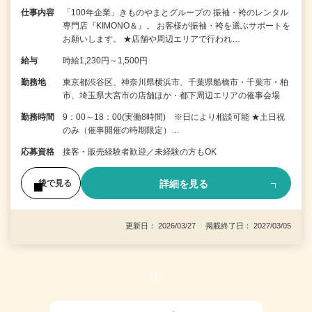
仕事内容
「100年企業」きものやまとグループの 振袖・袴のレンタル
専門店『KIMONO＆』。 お客様が振袖・袴を選ぶサポートを
お願いします。 ★店舗や周辺エリアで行われ…
給与
時給1,230円～1,500円
勤務地
東京都渋谷区、神奈川県横浜市、千葉県船橋市・千葉市・柏
市、埼玉県大宮市の店舗ほか・都下周辺エリアの催事会場
勤務時間
9：00～18：00(実働8時間) ※日により相談可能 ★土日祝
のみ（催事開催の時期限定）…
応募資格
接客・販売経験者歓迎／未経験の方もOK
詳細を見る
後で見る
更新日： 2026/03/27 掲載終了日： 2027/03/05
1