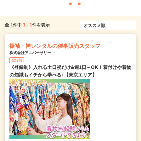
1
1
-
1
全
件中
件を表示
振袖・袴レンタルの催事販売スタッフ
株式会社アニバーサリー
登録制
《登録制》入れる土日祝だけ&週1日～OK！着付けや着物
の知識もイチから学べる♪【東京エリア】