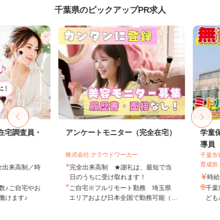
千葉県のピックアップPR求人
宅調査員・
アンケートモニター（完全在宅）
学童保育
導員
株式会社 クラウドワーカー
千葉市社会
育成班
出来高制／時
完全出来高制 ★謝礼は、最短で当
日のうちに受け取れます！
時給1,3
ご自宅やお
ご自宅※フルリモート勤務 埼玉県
千葉県千
ます♪
エリアおよび日本全国で勤務可能（...
どもルー