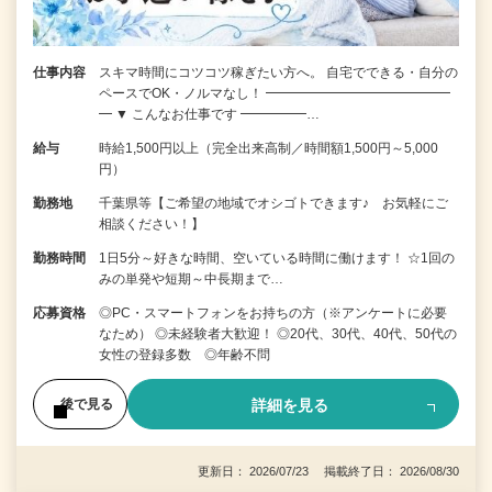
仕事内容
スキマ時間にコツコツ稼ぎたい方へ。 自宅でできる・自分の
ペースでOK・ノルマなし！ ━━━━━━━━━━━━━━
━ ▼ こんなお仕事です ━━━━━…
給与
時給1,500円以上（完全出来高制／時間額1,500円～5,000
円）
勤務地
千葉県等【ご希望の地域でオシゴトできます♪ お気軽にご
相談ください！】
勤務時間
1日5分～好きな時間、空いている時間に働けます！ ☆1回の
みの単発や短期～中長期まで…
応募資格
◎PC・スマートフォンをお持ちの方（※アンケートに必要
なため） ◎未経験者大歓迎！ ◎20代、30代、40代、50代の
女性の登録多数 ◎年齢不問
詳細を見る
後で見る
更新日： 2026/07/23 掲載終了日： 2026/08/30