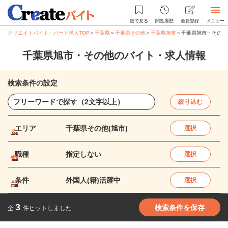
後で見る
閲覧履歴
会員登録
メニュー
クリエイトバイト・パート求人TOP
＞
千葉県
＞
千葉県その他
＞
千葉県旭市
＞
千葉県旭市・その他
千葉県旭市・その他のバイト・求人情報
検索条件の設定
絞り込む
エリア
千葉県その他(旭市)
選択
職種
指定しない
選択
条件
外国人(籍)活躍中
選択
3
検索条件を保存
全
件ヒットしました