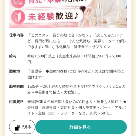
仕事内容
「このコスメ、自分の肌に合うかな？」「試してみたいけ
ど、費用が気になる…」 そんな気持ち、美容モニターで解決
できます♪ 気になる化粧品・健康食品・サプリメン…
給与
時給1,500円以上（完全出来高制／時間額1,500円～5,000
円）
勤務地
千葉県等 ◆勤務地多数♪ご自宅やお近くの店舗で間時間に
働けます♪
勤務時間
1日5分～OK！好きな時間やスキマ時間でサクッと♪ ☆1日の
み～中長期まで幅広く大歓迎♪…
応募資格
未経験OK＆年齢不問！夏休みの1回きり・単発も大歓迎！ ★
会社員・派遣社員・契約社員・個人事業主・パート・アルバ
イト・主婦（夫）・フリーターなど、20代～50代…
詳細を見る
後で見る