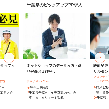
千葉県のピックアップPR求人
スタッフ＜
ネットショップのデータ入力・商
設計変更
品登録および発...
サルタン
フロンティ
沼支社
合同会社Re Start
ナーズ株式
74円
完全出来高制
時給1,3
験・資格
千葉県内近
千葉県千葉市、他千葉県内のご自
宅 ※フルリモート勤務
千葉県