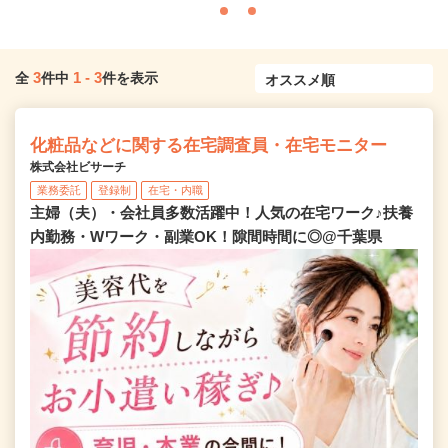
3
1
-
3
全
件中
件を表示
化粧品などに関する在宅調査員・在宅モニター
株式会社ビサーチ
業務委託
登録制
在宅・内職
主婦（夫）・会社員多数活躍中！人気の在宅ワーク♪扶養
内勤務・Wワーク・副業OK！隙間時間に◎@千葉県