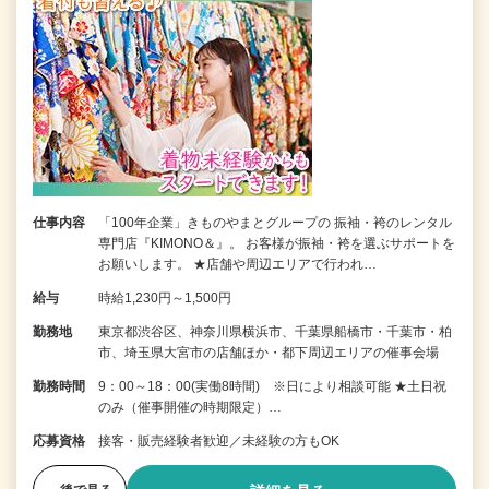
仕事内容
「100年企業」きものやまとグループの 振袖・袴のレンタル
専門店『KIMONO＆』。 お客様が振袖・袴を選ぶサポートを
お願いします。 ★店舗や周辺エリアで行われ…
給与
時給1,230円～1,500円
勤務地
東京都渋谷区、神奈川県横浜市、千葉県船橋市・千葉市・柏
市、埼玉県大宮市の店舗ほか・都下周辺エリアの催事会場
勤務時間
9：00～18：00(実働8時間) ※日により相談可能 ★土日祝
のみ（催事開催の時期限定）…
応募資格
接客・販売経験者歓迎／未経験の方もOK