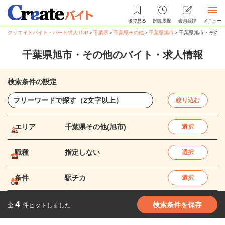
後で見る
閲覧履歴
会員登録
メニュー
クリエイトバイト・パート求人TOP
＞
千葉県
＞
千葉県その他
＞
千葉県旭市
＞
千葉県旭市・その他
千葉県旭市・その他のバイト・求人情報
検索条件の設定
絞り込む
エリア
千葉県その他(旭市)
選択
職種
指定しない
選択
条件
駅チカ
選択
4
検索条件を保存
全
件ヒットしました