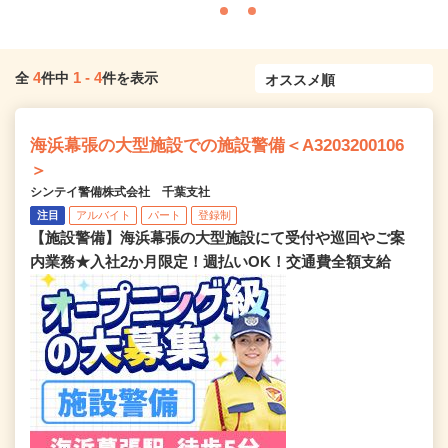
4
1
-
4
全
件中
件を表示
海浜幕張の大型施設での施設警備＜A3203200106
＞
シンテイ警備株式会社 千葉支社
注目
アルバイト
パート
登録制
【施設警備】海浜幕張の大型施設にて受付や巡回やご案
内業務★入社2か月限定！週払いOK！交通費全額支給