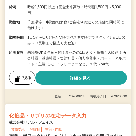
給与
時給1,500円以上（完全出来高制／時間額1,500円～5,000
円）
勤務地
千葉県等 ◆勤務地多数♪ご自宅やお近くの店舗で間時間に
働けます♪
勤務時間
1日5分～OK！好きな時間やスキマ時間でサクッと♪ ☆1日の
み～中長期まで幅広く大歓迎♪…
応募資格
未経験OK＆年齢不問！夏休みの1回きり・単発も大歓迎！ ★
会社員・派遣社員・契約社員・個人事業主・パート・アルバ
イト・主婦（夫）・フリーターなど、20代～50代…
詳細を見る
後で見る
更新日： 2026/08/05 掲載終了日： 2026/08/30
化粧品・サプリの在宅データ入力
株式会社リアル・フェイス
業務委託
登録制
在宅・内職