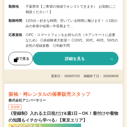
勤務地
千葉県等【ご希望の地域でオシゴトできます♪ お気軽にご
相談ください！】
勤務時間
1日5分～好きな時間、空いている時間に働けます！ ☆1回の
みの単発や短期～中長期まで…
応募資格
◎PC・スマートフォンをお持ちの方（※アンケートに必要
なため） ◎未経験者大歓迎！ ◎20代、30代、40代、50代の
女性の登録多数 ◎年齢不問
詳細を見る
後で見る
更新日： 2026/07/23 掲載終了日： 2026/08/30
振袖・袴レンタルの催事販売スタッフ
株式会社アニバーサリー
登録制
《登録制》入れる土日祝だけ&週1日～OK！着付けや着物
の知識もイチから学べる♪【東京エリア】