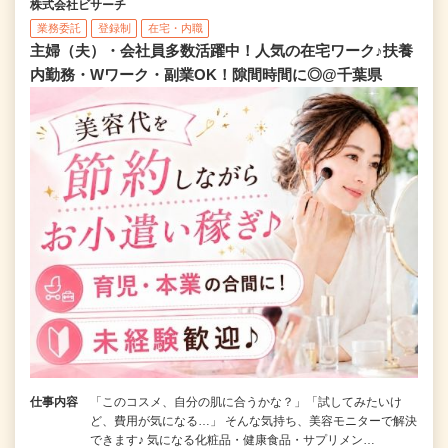
株式会社ビサーチ
業務委託
登録制
在宅・内職
主婦（夫）・会社員多数活躍中！人気の在宅ワーク♪扶養
内勤務・Wワーク・副業OK！隙間時間に◎@千葉県
仕事内容
「このコスメ、自分の肌に合うかな？」「試してみたいけ
ど、費用が気になる…」 そんな気持ち、美容モニターで解決
できます♪ 気になる化粧品・健康食品・サプリメン…