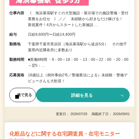
仕事内容
《 海浜幕張駅すぐの大型施設・展示場での施設警備・受付
業務をお任せ 》 ／／ 未経験から好きなだけ稼げる！
新規案件！4月からスタートした新施設 …
給与
日給9,600円〜日給14,400円
勤務地
千葉県千葉市美浜区（海浜幕張駅から徒歩5分） その他千
葉県内近隣各所に多数あり
勤務時間
■実働8時間 ・9：00～18：00 ・13：00～22：00 ・20：00
～翌5：…
応募資格
18歳以上（例外事由2号／警備業法による）未経験・警備デ
ビューさんも大歓迎！
詳細を見る
後で見る
更新日： 2026/07/29 掲載終了日： 2026/09/01
化粧品などに関する在宅調査員・在宅モニター