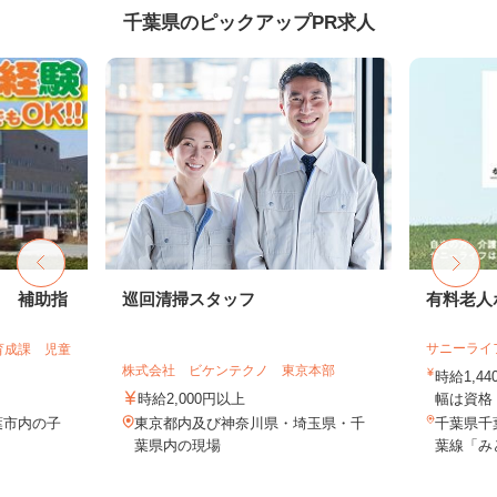
千葉県のピックアップPR求人
フ 補助指
巡回清掃スタッフ
有料老人
サニーライ
育成課 児童
株式会社 ビケンテクノ 東京本部
時給1,4
時給2,000円以上
幅は資格・
葉市内の子
東京都内及び神奈川県・埼玉県・千
千葉県千葉
葉県内の現場
葉線「み