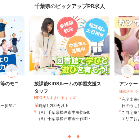
千葉県のピックアップPR求人
験等のモニ
放課後KIDSルームの学習支援ス
アンケー
タッフ
株式会社 
NPO法人すまいるキッズ
完全出来
ター参加に
時給1,200円以上
日のうち
（A）千葉県松戸市中矢切540
ご自宅※
（B）千葉県松戸市金ケ作317 ...
エリアお