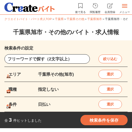
後で見る
閲覧履歴
会員登録
メニュー
クリエイトバイト・パート求人TOP
＞
千葉県
＞
千葉県その他
＞
千葉県旭市
＞
千葉県旭市・その他
千葉県旭市・その他のバイト・求人情報
検索条件の設定
絞り込む
エリア
千葉県その他(旭市)
選択
職種
指定しない
選択
条件
日払い
選択
3
検索条件を保存
全
件ヒットしました