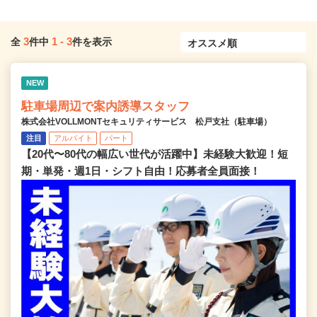
3
1
-
3
全
件中
件を表示
NEW
駐車場周辺で案内誘導スタッフ
株式会社VOLLMONTセキュリティサービス 松戸支社（駐車場）
注目
アルバイト
パート
【20代〜80代の幅広い世代が活躍中】未経験大歓迎！短
期・単発・週1日・シフト自由！応募者全員面接！