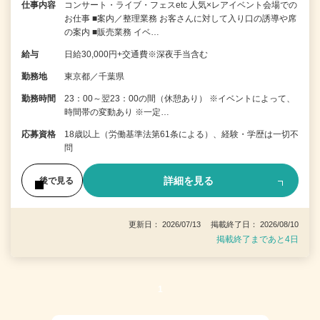
仕事内容
コンサート・ライブ・フェスetc 人気×レアイベント会場での
お仕事 ■案内／整理業務 お客さんに対して入り口の誘導や席
の案内 ■販売業務 イベ…
給与
日給30,000円+交通費※深夜手当含む
勤務地
東京都／千葉県
勤務時間
23：00～翌23：00の間（休憩あり） ※イベントによって、
時間帯の変動あり ※一定…
応募資格
18歳以上（労働基準法第61条による）、経験・学歴は一切不
問
詳細を見る
後で見る
更新日： 2026/07/13 掲載終了日： 2026/08/10
掲載終了まであと4日
1