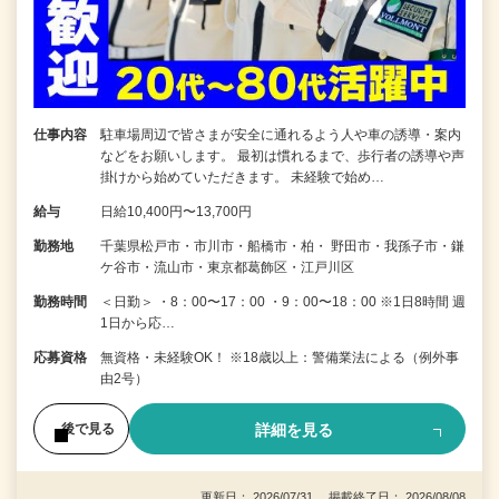
仕事内容
駐車場周辺で皆さまが安全に通れるよう人や車の誘導・案内
などをお願いします。 最初は慣れるまで、歩行者の誘導や声
掛けから始めていただきます。 未経験で始め…
給与
日給10,400円〜13,700円
勤務地
千葉県松戸市・市川市・船橋市・柏・ 野田市・我孫子市・鎌
ケ谷市・流山市・東京都葛飾区・江戸川区
勤務時間
＜日勤＞ ・8：00〜17：00 ・9：00〜18：00 ※1日8時間 週
1日から応…
応募資格
無資格・未経験OK！ ※18歳以上：警備業法による（例外事
由2号）
詳細を見る
後で見る
更新日： 2026/07/31 掲載終了日： 2026/08/08