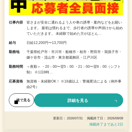
仕事内容
皆さまが安全に通れるよう人や車の誘導・案内などをお願い
します。 最初は慣れるまで、歩行者の誘導や声掛けから始め
ていただきます。 未経験で始めた方がほとん…
給与
日給12,200円〜13,700円
勤務地
千葉県松戸市・市川市・船橋市・柏市・野田市・我孫子市・
鎌ケ谷市・流山市・東京都葛飾区・江戸川区
勤務時間
＜夜勤＞ ・20：00〜翌5：00 ・21：00〜翌6：00（シフト
制） ※1日8時…
応募資格
無資格・未経験OK！ ※18歳以上：警備業法による（例外事
由2号）
詳細を見る
後で見る
更新日： 2026/07/31 掲載終了日： 2026/08/08
掲載終了まであと2日