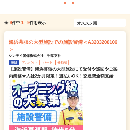
9
1
-
9
全
件中
件を表示
海浜幕張の大型施設での施設警備＜A3203200106
＞
シンテイ警備株式会社 千葉支社
注目
アルバイト
パート
登録制
【施設警備】海浜幕張の大型施設にて受付や巡回やご案
内業務★入社2か月限定！週払いOK！交通費全額支給