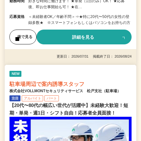
勤務時間
好きな時間に働けます！ ★単発（1日のみ）OK！ ★応募
後、即お仕事開始も可！ ★在…
応募資格
＜未経験者OK／年齢不問＞⇒★特に20代〜50代の女性の登
録多数★ ※スマートフォンもしくはパソコンをお持ちの方
詳細を見る
後で見る
更新日： 2026/07/31 掲載終了日： 2026/08/24
NEW
駐車場周辺で案内誘導スタッフ
株式会社VOLLMONTセキュリティサービス 松戸支社（駐車場）
注目
アルバイト
パート
【20代〜80代の幅広い世代が活躍中】未経験大歓迎！短
期・単発・週1日・シフト自由！応募者全員面接！