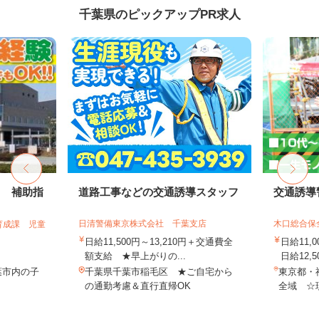
千葉県のピックアップPR求人
フ 補助指
道路工事などの交通誘導スタッフ
交通誘導
日清警備東京株式会社 千葉支店
木口総合保
育成課 児童
日給11,500円～13,210円＋交通費全
日給11,
額支給 ★早上がりの...
日給12,5
葉市内の子
千葉県千葉市稲毛区 ★ご自宅から
東京都・
の通勤考慮＆直行直帰OK
全域 ☆