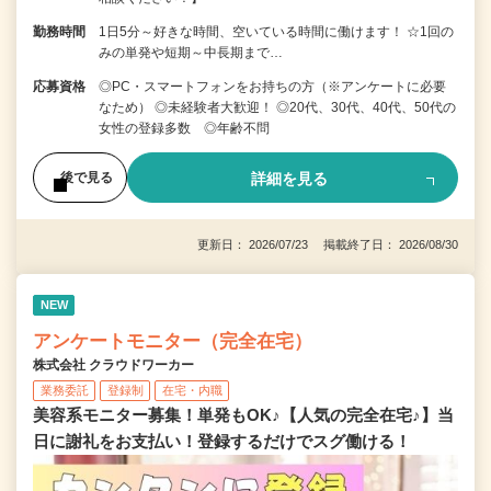
勤務時間
1日5分～好きな時間、空いている時間に働けます！ ☆1回の
みの単発や短期～中長期まで…
応募資格
◎PC・スマートフォンをお持ちの方（※アンケートに必要
なため） ◎未経験者大歓迎！ ◎20代、30代、40代、50代の
女性の登録多数 ◎年齢不問
詳細を見る
後で見る
更新日： 2026/07/23 掲載終了日： 2026/08/30
NEW
アンケートモニター（完全在宅）
株式会社 クラウドワーカー
業務委託
登録制
在宅・内職
美容系モニター募集！単発もOK♪【人気の完全在宅♪】当
日に謝礼をお支払い！登録するだけでスグ働ける！