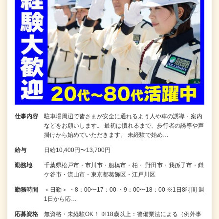
仕事内容
駐車場周辺で皆さまが安全に通れるよう人や車の誘導・案内
などをお願いします。 最初は慣れるまで、歩行者の誘導や声
掛けから始めていただきます。 未経験で始め…
給与
日給10,400円〜13,700円
勤務地
千葉県松戸市・市川市・船橋市・柏・ 野田市・我孫子市・鎌
ケ谷市・流山市・東京都葛飾区・江戸川区
勤務時間
＜日勤＞ ・8：00〜17：00 ・9：00〜18：00 ※1日8時間 週
1日から応…
応募資格
無資格・未経験OK！ ※18歳以上：警備業法による（例外事