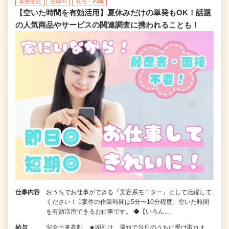
業務委託
登録制
在宅・内職
【空いた時間を有効活用】夏休みだけの単発もOK！話題
の人気商品やサービスの関連調査に携われることも！
仕事内容
おうちでお仕事ができる『美容系モニター』として活躍して
ください！ 1案件の作業時間は5分〜10分程度。空いた時間
を有効活用できるお仕事です。 ◆【いろん…
給与
完全出来高制 ★謝礼は、最短で当日のうちに受け取れま