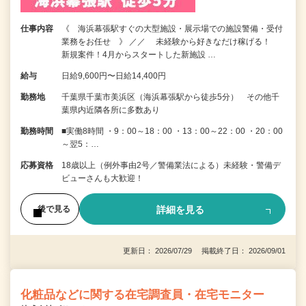
仕事内容
《 海浜幕張駅すぐの大型施設・展示場での施設警備・受付
業務をお任せ 》 ／／ 未経験から好きなだけ稼げる！
新規案件！4月からスタートした新施設 …
給与
日給9,600円〜日給14,400円
勤務地
千葉県千葉市美浜区（海浜幕張駅から徒歩5分） その他千
葉県内近隣各所に多数あり
勤務時間
■実働8時間 ・9：00～18：00 ・13：00～22：00 ・20：00
～翌5：…
応募資格
18歳以上（例外事由2号／警備業法による）未経験・警備デ
ビューさんも大歓迎！
詳細を見る
後で見る
更新日： 2026/07/29 掲載終了日： 2026/09/01
化粧品などに関する在宅調査員・在宅モニター