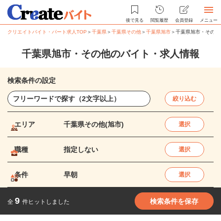
後で見る
閲覧履歴
会員登録
メニュー
クリエイトバイト・パート求人TOP
＞
千葉県
＞
千葉県その他
＞
千葉県旭市
＞
千葉県旭市・その他
千葉県旭市・その他のバイト・求人情報
検索条件の設定
絞り込む
エリア
千葉県その他(旭市)
選択
職種
指定しない
選択
条件
早朝
選択
9
検索条件を保存
全
件ヒットしました