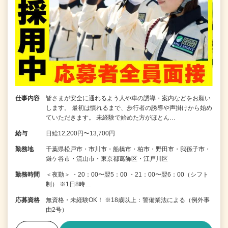
仕事内容
皆さまが安全に通れるよう人や車の誘導・案内などをお願い
します。 最初は慣れるまで、歩行者の誘導や声掛けから始め
ていただきます。 未経験で始めた方がほとん…
給与
日給12,200円〜13,700円
勤務地
千葉県松戸市・市川市・船橋市・柏市・野田市・我孫子市・
鎌ケ谷市・流山市・東京都葛飾区・江戸川区
勤務時間
＜夜勤＞ ・20：00〜翌5：00 ・21：00〜翌6：00（シフト
制） ※1日8時…
応募資格
無資格・未経験OK！ ※18歳以上：警備業法による（例外事
由2号）