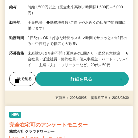
給与
時給1,500円以上（完全出来高制／時間額1,500円～5,000
円）
勤務地
千葉県等 ◆勤務地多数♪ご自宅やお近くの店舗で間時間に
働けます♪
勤務時間
1日5分～OK！好きな時間やスキマ時間でサクッと♪ ☆1日の
み～中長期まで幅広く大歓迎♪…
応募資格
未経験OK＆年齢不問！夏休みの1回きり・単発も大歓迎！ ★
会社員・派遣社員・契約社員・個人事業主・パート・アルバ
イト・主婦（夫）・フリーターなど、20代～50代…
詳細を見る
後で見る
更新日： 2026/08/05 掲載終了日： 2026/08/30
NEW
完全在宅可のアンケートモニター
株式会社 クラウドワーカー