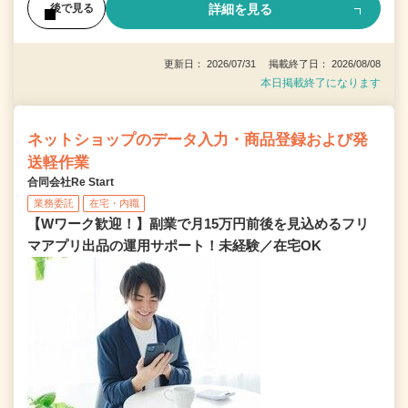
詳細を見る
後で見る
更新日： 2026/07/31 掲載終了日： 2026/08/08
本日掲載終了になります
ネットショップのデータ入力・商品登録および発
送軽作業
合同会社Re Start
業務委託
在宅・内職
【Wワーク歓迎！】副業で月15万円前後を見込めるフリ
マアプリ出品の運用サポート！未経験／在宅OK