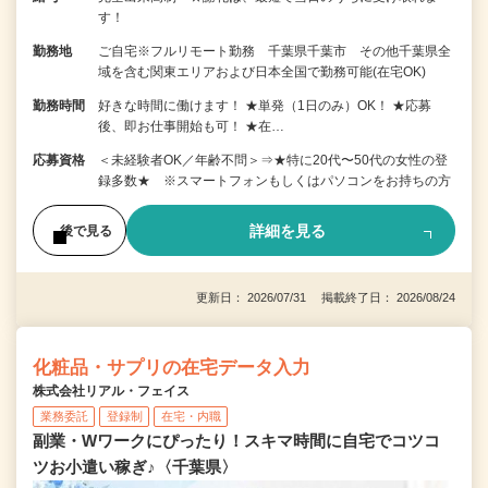
す！
勤務地
ご自宅※フルリモート勤務 千葉県千葉市 その他千葉県全
域を含む関東エリアおよび日本全国で勤務可能(在宅OK)
勤務時間
好きな時間に働けます！ ★単発（1日のみ）OK！ ★応募
後、即お仕事開始も可！ ★在…
応募資格
＜未経験者OK／年齢不問＞⇒★特に20代〜50代の女性の登
録多数★ ※スマートフォンもしくはパソコンをお持ちの方
詳細を見る
後で見る
更新日： 2026/07/31 掲載終了日： 2026/08/24
化粧品・サプリの在宅データ入力
株式会社リアル・フェイス
業務委託
登録制
在宅・内職
副業・Wワークにぴったり！スキマ時間に自宅でコツコ
ツお小遣い稼ぎ♪〈千葉県〉