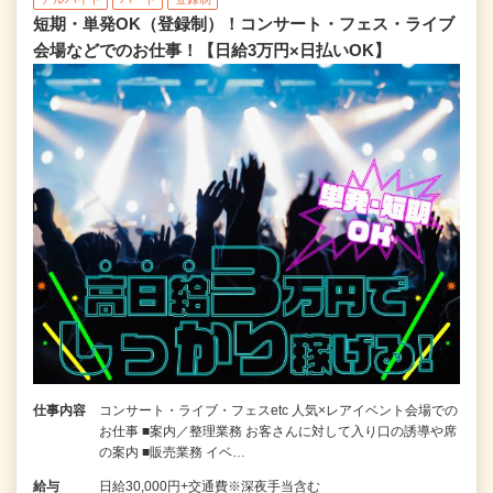
短期・単発OK（登録制）！コンサート・フェス・ライブ
会場などでのお仕事！【日給3万円×日払いOK】
仕事内容
コンサート・ライブ・フェスetc 人気×レアイベント会場での
お仕事 ■案内／整理業務 お客さんに対して入り口の誘導や席
の案内 ■販売業務 イベ…
給与
日給30,000円+交通費※深夜手当含む