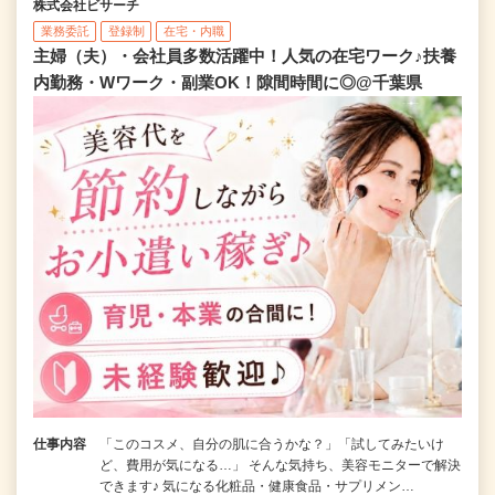
株式会社ビサーチ
業務委託
登録制
在宅・内職
主婦（夫）・会社員多数活躍中！人気の在宅ワーク♪扶養
内勤務・Wワーク・副業OK！隙間時間に◎@千葉県
仕事内容
「このコスメ、自分の肌に合うかな？」「試してみたいけ
ど、費用が気になる…」 そんな気持ち、美容モニターで解決
できます♪ 気になる化粧品・健康食品・サプリメン…