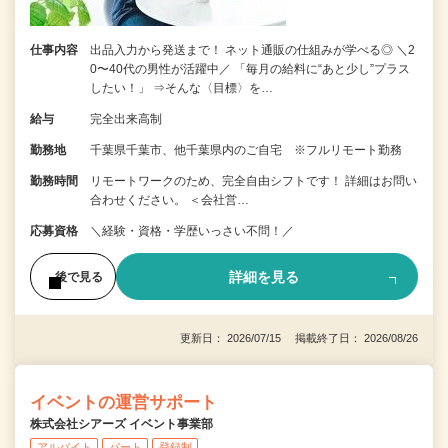
仕事内容
出品入力から発送まで！ ネット通販の仕組みが学べる◎ ＼2
0〜40代の男性が活躍中／ 「毎月の給料に“あと少し”プラス
したい！」 ⇒そんな〈目標〉を…
給与
完全出来高制
勤務地
千葉県千葉市、他千葉県内のご自宅 ※フルリモート勤務
勤務時間
リモートワークのため、完全自由シフトです！ 詳細はお問い
合わせください。 ＜会社営…
応募資格
＼経験・資格・学歴いっさい不問！／
詳細を見る
後で見る
更新日： 2026/07/15 掲載終了日： 2026/08/26
イベントの運営サポート
株式会社シアーズ イベント事業部
アルバイト
パート
登録制