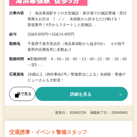
仕事内容
《 海浜幕張駅すぐの大型施設・展示場での施設警備・受付
業務をお任せ 》 ／／ 未経験から好きなだけ稼げる！
新規案件！4月からスタートした新施設 …
給与
日給9,600円〜日給14,400円
勤務地
千葉県千葉市美浜区（海浜幕張駅から徒歩5分） その他千
葉県内近隣各所に多数あり
勤務時間
■実働8時間 ・9：00～18：00 ・13：00～22：00 ・20：00
～翌5：…
応募資格
18歳以上（例外事由2号／警備業法による）未経験・警備デ
ビューさんも大歓迎！
詳細を見る
後で見る
更新日： 2026/07/29 掲載終了日： 2026/09/01
交通誘導・イベント警備スタッフ