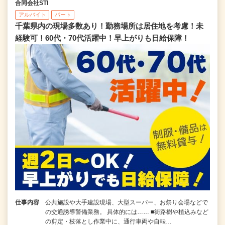
合同会社STI
アルバイト
パート
千葉県内の現場多数あり！勤務場所は居住地を考慮！未
経験可！60代・70代活躍中！早上がりも日給保障！
仕事内容
公共施設や大手建設現場、大型スーパー、お祭り会場などで
の交通誘導警備業務。 具体的には…… ■街路樹や植込みなど
の剪定・枝落とし作業中に、通行車両や自転…