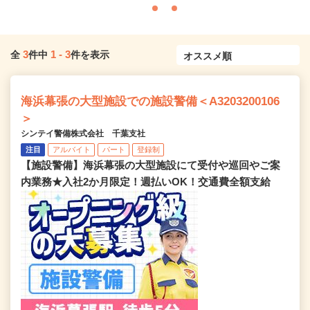
3
1
-
3
全
件中
件を表示
海浜幕張の大型施設での施設警備＜A3203200106
＞
シンテイ警備株式会社 千葉支社
注目
アルバイト
パート
登録制
【施設警備】海浜幕張の大型施設にて受付や巡回やご案
内業務★入社2か月限定！週払いOK！交通費全額支給