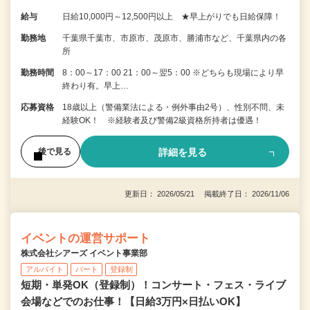
給与
日給10,000円～12,500円以上 ★早上がりでも日給保障！
勤務地
千葉県千葉市、市原市、茂原市、勝浦市など、千葉県内の各
所
勤務時間
8：00～17：00 21：00～翌5：00 ※どちらも現場により早
終わり有。早上…
応募資格
18歳以上（警備業法による・例外事由2号）、性別不問、未
経験OK！ ※経験者及び警備2級資格所持者は優遇！
詳細を見る
後で見る
更新日： 2026/05/21 掲載終了日： 2026/11/06
イベントの運営サポート
株式会社シアーズ イベント事業部
アルバイト
パート
登録制
短期・単発OK（登録制）！コンサート・フェス・ライブ
会場などでのお仕事！【日給3万円×日払いOK】