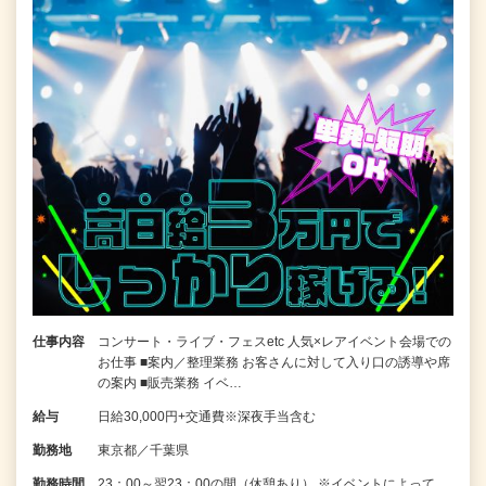
仕事内容
コンサート・ライブ・フェスetc 人気×レアイベント会場での
お仕事 ■案内／整理業務 お客さんに対して入り口の誘導や席
の案内 ■販売業務 イベ…
給与
日給30,000円+交通費※深夜手当含む
勤務地
東京都／千葉県
勤務時間
23：00～翌23：00の間（休憩あり） ※イベントによって、