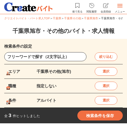
後で見る
閲覧履歴
会員登録
メニュー
クリエイトバイト・パート求人TOP
＞
千葉県
＞
千葉県その他
＞
千葉県旭市
＞
千葉県旭市・その他
千葉県旭市・その他のバイト・求人情報
検索条件の設定
絞り込む
エリア
千葉県その他(旭市)
選択
職種
指定しない
選択
条件
アルバイト
選択
3
検索条件を保存
全
件ヒットしました