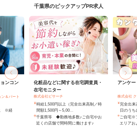
千葉県のピックアップPR求人
ションコン
化粧品などに関する在宅調査員・
アンケー
在宅モニター
株式会社ビサーチ
株式会社 
ョン＆パート
時給1,500円以上（完全出来高制／時
完全出来
以上 ※経
間額1,500円～5,00...
日のうち
千葉県等 ◆勤務地多数♪ご自宅やお
ご自宅※
近くの店舗で間時間に働けます♪
エリアお