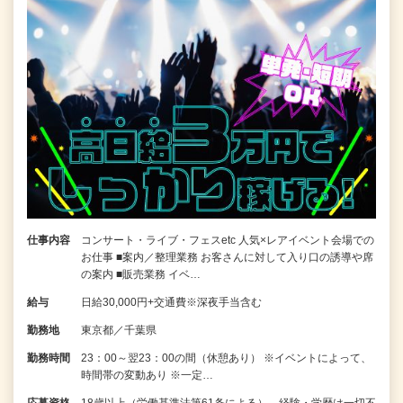
仕事内容
コンサート・ライブ・フェスetc 人気×レアイベント会場での
お仕事 ■案内／整理業務 お客さんに対して入り口の誘導や席
の案内 ■販売業務 イベ…
給与
日給30,000円+交通費※深夜手当含む
勤務地
東京都／千葉県
勤務時間
23：00～翌23：00の間（休憩あり） ※イベントによって、
時間帯の変動あり ※一定…
応募資格
18歳以上（労働基準法第61条による）、経験・学歴は一切不