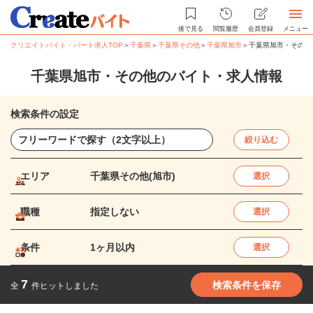
後で見る
閲覧履歴
会員登録
メニュー
クリエイトバイト・パート求人TOP
＞
千葉県
＞
千葉県その他
＞
千葉県旭市
＞
千葉県旭市・その他
千葉県旭市・その他のバイト・求人情報
検索条件の設定
絞り込む
エリア
千葉県その他(旭市)
選択
職種
指定しない
選択
条件
1ヶ月以内
選択
7
検索条件を保存
全
件ヒットしました