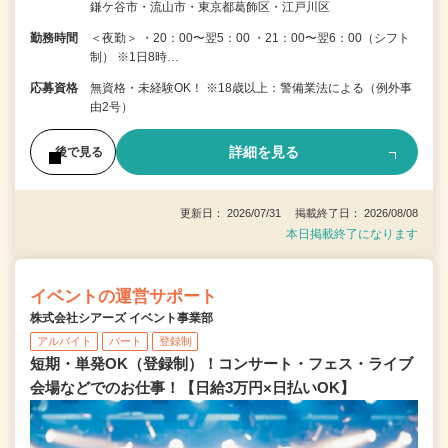
鎌ケ谷市・流山市・東京都葛飾区・江戸川区
勤務時間
＜夜勤＞ ・20：00〜翌5：00 ・21：00〜翌6：00（シフト
制） ※1日8時…
応募資格
無資格・未経験OK！ ※18歳以上：警備業法による（例外事
由2号）
詳細を見る
後で見る
更新日： 2026/07/31 掲載終了日： 2026/08/08
本日掲載終了になります
イベントの運営サポート
株式会社シアーズ イベント事業部
アルバイト
パート
登録制
短期・単発OK（登録制）！コンサート・フェス・ライブ
会場などでのお仕事！【日給3万円×日払いOK】