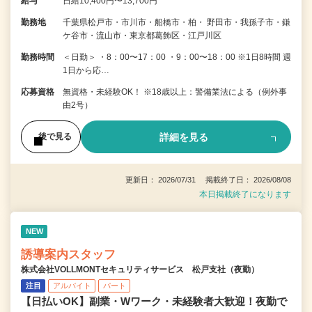
給与
日給10,400円〜13,700円
勤務地
千葉県松戸市・市川市・船橋市・柏・ 野田市・我孫子市・鎌
ケ谷市・流山市・東京都葛飾区・江戸川区
勤務時間
＜日勤＞ ・8：00〜17：00 ・9：00〜18：00 ※1日8時間 週
1日から応…
応募資格
無資格・未経験OK！ ※18歳以上：警備業法による（例外事
由2号）
詳細を見る
後で見る
更新日： 2026/07/31 掲載終了日： 2026/08/08
本日掲載終了になります
NEW
誘導案内スタッフ
株式会社VOLLMONTセキュリティサービス 松戸支社（夜勤）
注目
アルバイト
パート
【日払いOK】副業・Wワーク・未経験者大歓迎！夜勤で