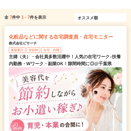
7
1
-
7
全
件中
件を表示
化粧品などに関する在宅調査員・在宅モニター
株式会社ビサーチ
業務委託
登録制
在宅・内職
主婦（夫）・会社員多数活躍中！人気の在宅ワーク♪扶養
内勤務・Wワーク・副業OK！隙間時間に◎@千葉県