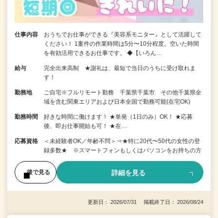
仕事内容
おうちでお仕事ができる『美容系モニター』として活躍して
ください！ 1案件の作業時間は5分〜10分程度。空いた時間
を有効活用できるお仕事です。 ◆【いろん…
給与
完全出来高制 ★謝礼は、最短で当日のうちに受け取れま
す！
勤務地
ご自宅※フルリモート勤務 千葉県千葉市 その他千葉県全
域を含む関東エリアおよび日本全国で勤務可能(在宅OK)
勤務時間
好きな時間に働けます！ ★単発（1日のみ）OK！ ★応募
後、即お仕事開始も可！ ★在…
応募資格
＜未経験者OK／年齢不問＞⇒★特に20代〜50代の女性の登
録多数★ ※スマートフォンもしくはパソコンをお持ちの方
詳細を見る
後で見る
更新日： 2026/07/31 掲載終了日： 2026/08/24