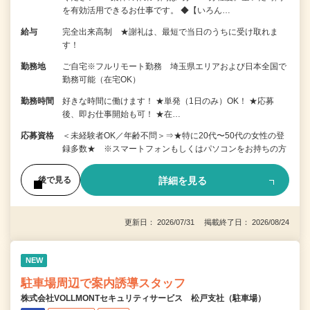
を有効活用できるお仕事です。 ◆【いろん…
給与
完全出来高制 ★謝礼は、最短で当日のうちに受け取れま
す！
勤務地
ご自宅※フルリモート勤務 埼玉県エリアおよび日本全国で
勤務可能（在宅OK）
勤務時間
好きな時間に働けます！ ★単発（1日のみ）OK！ ★応募
後、即お仕事開始も可！ ★在…
応募資格
＜未経験者OK／年齢不問＞⇒★特に20代〜50代の女性の登
録多数★ ※スマートフォンもしくはパソコンをお持ちの方
詳細を見る
後で見る
更新日： 2026/07/31 掲載終了日： 2026/08/24
NEW
駐車場周辺で案内誘導スタッフ
株式会社VOLLMONTセキュリティサービス 松戸支社（駐車場）