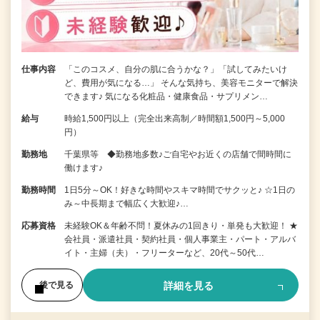
仕事内容
「このコスメ、自分の肌に合うかな？」「試してみたいけ
ど、費用が気になる…」 そんな気持ち、美容モニターで解決
できます♪ 気になる化粧品・健康食品・サプリメン…
給与
時給1,500円以上（完全出来高制／時間額1,500円～5,000
円）
勤務地
千葉県等 ◆勤務地多数♪ご自宅やお近くの店舗で間時間に
働けます♪
勤務時間
1日5分～OK！好きな時間やスキマ時間でサクッと♪ ☆1日の
み～中長期まで幅広く大歓迎♪…
応募資格
未経験OK＆年齢不問！夏休みの1回きり・単発も大歓迎！ ★
会社員・派遣社員・契約社員・個人事業主・パート・アルバ
イト・主婦（夫）・フリーターなど、20代～50代…
詳細を見る
後で見る