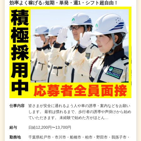
効率よく稼げる♪短期・単発・週1・シフト超自由！
仕事内容
皆さまが安全に通れるよう人や車の誘導・案内などをお願い
します。 最初は慣れるまで、歩行者の誘導や声掛けから始め
ていただきます。 未経験で始めた方がほとん…
給与
日給12,200円〜13,700円
勤務地
千葉県松戸市・市川市・船橋市・柏市・野田市・我孫子市・