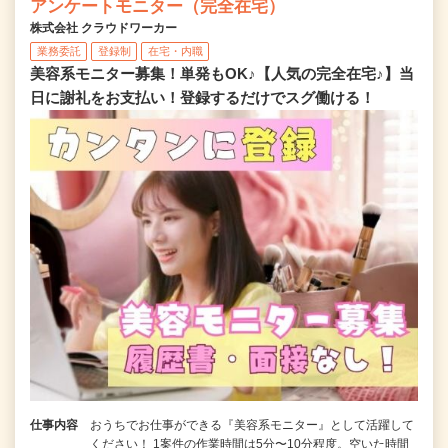
アンケートモニター（完全在宅）
株式会社 クラウドワーカー
業務委託
登録制
在宅・内職
美容系モニター募集！単発もOK♪【人気の完全在宅♪】当
日に謝礼をお支払い！登録するだけでスグ働ける！
仕事内容
おうちでお仕事ができる『美容系モニター』として活躍して
ください！ 1案件の作業時間は5分〜10分程度。空いた時間