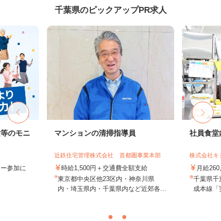
千葉県のピックアップPR求人
験等のモニ
マンションの清掃指導員
社員食堂
近鉄住宅管理株式会社 首都圏事業本部
株式会社キ
ター参加に
時給1,500円＋交通費全額支給
月給260
東京都中央区他23区内・神奈川県
千葉県千
内・埼玉県内・千葉県内など近郊各...
成本線「