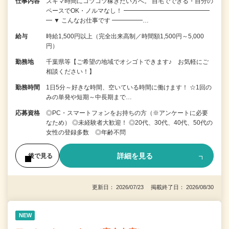
仕事内容
スキマ時間にコツコツ稼ぎたい方へ。 自宅でできる・自分の
ペースでOK・ノルマなし！ ━━━━━━━━━━━━━━
━ ▼ こんなお仕事です ━━━━━…
給与
時給1,500円以上（完全出来高制／時間額1,500円～5,000
円）
勤務地
千葉県等【ご希望の地域でオシゴトできます♪ お気軽にご
相談ください！】
勤務時間
1日5分～好きな時間、空いている時間に働けます！ ☆1回の
みの単発や短期～中長期まで…
応募資格
◎PC・スマートフォンをお持ちの方（※アンケートに必要
なため） ◎未経験者大歓迎！ ◎20代、30代、40代、50代の
女性の登録多数 ◎年齢不問
詳細を見る
後で見る
更新日： 2026/07/23 掲載終了日： 2026/08/30
NEW