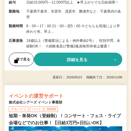
給与
日給10,000円～12,500円以上 ★早上がりでも日給保障！
勤務地
千葉県千葉市、市原市、茂原市、勝浦市など、千葉県内の各
所
勤務時間
8：00～17：00 21：00～翌5：00 ※どちらも現場により早
終わり有。早上…
応募資格
18歳以上（警備業法による・例外事由2号）、性別不問、未
経験OK！ ※経験者及び警備2級資格所持者は優遇！
詳細を見る
後で見る
更新日： 2026/05/21 掲載終了日： 2026/11/06
イベントの運営サポート
株式会社シアーズ イベント事業部
アルバイト
パート
登録制
短期・単発OK（登録制）！コンサート・フェス・ライブ
会場などでのお仕事！【日給3万円×日払いOK】