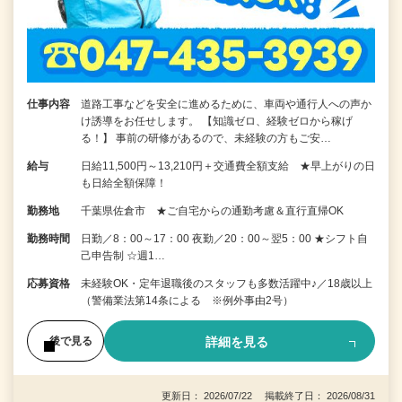
仕事内容
道路工事などを安全に進めるために、車両や通行人への声か
け誘導をお任せします。 【知識ゼロ、経験ゼロから稼げ
る！】 事前の研修があるので、未経験の方もご安…
給与
日給11,500円～13,210円＋交通費全額支給 ★早上がりの日
も日給全額保障！
勤務地
千葉県佐倉市 ★ご自宅からの通勤考慮＆直行直帰OK
勤務時間
日勤／8：00～17：00 夜勤／20：00～翌5：00 ★シフト自
己申告制 ☆週1…
応募資格
未経験OK・定年退職後のスタッフも多数活躍中♪／18歳以上
（警備業法第14条による ※例外事由2号）
詳細を見る
後で見る
更新日： 2026/07/22 掲載終了日： 2026/08/31