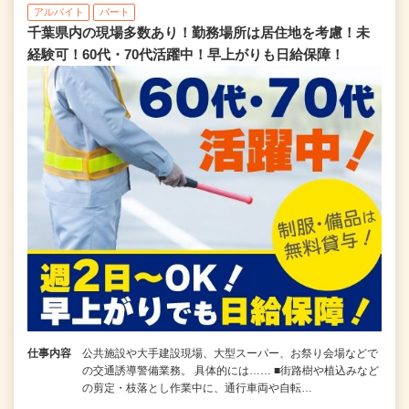
アルバイト
パート
千葉県内の現場多数あり！勤務場所は居住地を考慮！未
経験可！60代・70代活躍中！早上がりも日給保障！
仕事内容
公共施設や大手建設現場、大型スーパー、お祭り会場などで
の交通誘導警備業務。 具体的には…… ■街路樹や植込みなど
の剪定・枝落とし作業中に、通行車両や自転…