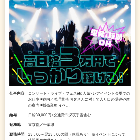
仕事内容
コンサート・ライブ・フェスetc 人気×レアイベント会場での
お仕事 ■案内／整理業務 お客さんに対して入り口の誘導や席
の案内 ■販売業務 イベ…
給与
日給30,000円+交通費※深夜手当含む
勤務地
東京都／千葉県
勤務時間
23：00～翌23：00の間（休憩あり） ※イベントによって、