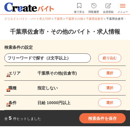
後で見る
閲覧履歴
会員登録
メニュー
クリエイトバイト・パート求人TOP
＞
千葉県
＞
千葉県その他
＞
千葉県佐倉市
＞
千葉県佐倉市・そ
千葉県佐倉市・その他のバイト・求人情報
検索条件の設定
絞り込む
エリア
千葉県その他(佐倉市)
選択
職種
指定しない
選択
条件
日給 10000円以上
選択
5
検索条件を保存
全
件ヒットしました