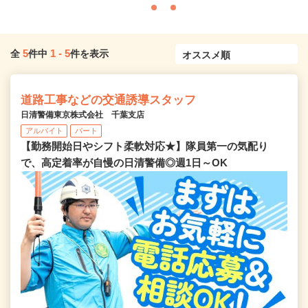
5
1
-
5
全
件中
件を表示
道路工事などの交通誘導スタッフ
日清警備東京株式会社 千葉支店
アルバイト
パート
【勤務開始日やシフト柔軟対応★】隊員第一の気配り
で、高定着率が自慢の日清警備◎週1日～OK