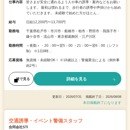
仕事内容
皆さまが安全に通れるよう人や車の誘導・案内などをお願い
します。 最初は慣れるまで、歩行者の誘導や声掛けから始め
ていただきます。 未経験で始めた方がほとん…
給与
日給12,200円〜13,700円
勤務地
千葉県松戸市・市川市・船橋市・柏市・野田市・我孫子市・
鎌ケ谷市・流山市・東京都葛飾区・江戸川区
勤務時間
＜夜勤＞ ・20：00〜翌5：00 ・21：00〜翌6：00（シフト
制） ※1日8時…
応募資格
無資格・未経験OK！ ※18歳以上：警備業法による（例外事
由2号）
詳細を見る
後で見る
更新日： 2026/07/31 掲載終了日： 2026/08/08
本日掲載終了になります
交通誘導・イベント警備スタッフ
合同会社STI