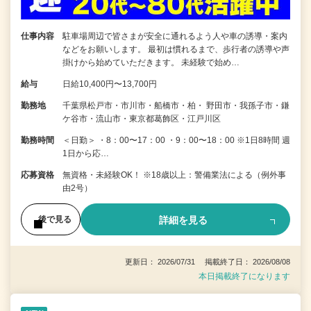
仕事内容
駐車場周辺で皆さまが安全に通れるよう人や車の誘導・案内
などをお願いします。 最初は慣れるまで、歩行者の誘導や声
掛けから始めていただきます。 未経験で始め…
給与
日給10,400円〜13,700円
勤務地
千葉県松戸市・市川市・船橋市・柏・ 野田市・我孫子市・鎌
ケ谷市・流山市・東京都葛飾区・江戸川区
勤務時間
＜日勤＞ ・8：00〜17：00 ・9：00〜18：00 ※1日8時間 週
1日から応…
応募資格
無資格・未経験OK！ ※18歳以上：警備業法による（例外事
由2号）
詳細を見る
後で見る
更新日： 2026/07/31 掲載終了日： 2026/08/08
本日掲載終了になります