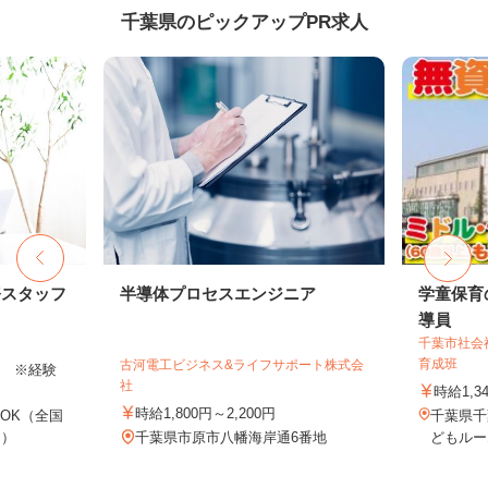
千葉県のピックアップPR求人
務スタッフ
半導体プロセスエンジニア
学童保育
導員
千葉市社会
育成班
古河電工ビジネス&ライフサポート株式会
以上 ※経験
社
時給1,3
時給1,800円～2,200円
OK（全国
千葉県千
し）
千葉県市原市八幡海岸通6番地
どもルー