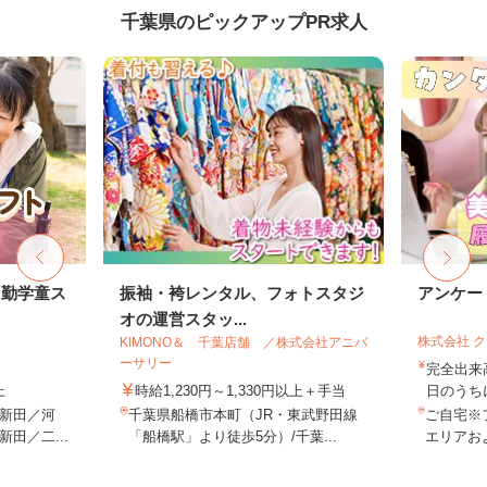
千葉県のピックアップPR求人
常勤学童ス
振袖・袴レンタル、フォトスタジ
アンケー
オの運営スタッ...
株式会社 
KIMONO＆ 千葉店舗 ／株式会社アニバ
ーサリー
完全出来
上
時給1,230円～1,330円以上＋手当
日のうち
新田／河
千葉県船橋市本町（JR・東武野田線
ご自宅※
田／二...
「船橋駅」より徒歩5分）/千葉...
エリアお