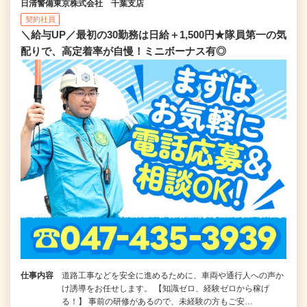
日清警備東京株式会社 千葉支店
契約社員
＼給与UP／最初の30勤務は日給＋1,500円★隊員第一の気
配りで、高定着率が自慢！ミニボーナス有◎
仕事内容
道路工事などを安全に進めるために、車両や通行人への声か
け誘導をお任せします。 【知識ゼロ、経験ゼロから稼げ
る！】 事前の研修があるので、未経験の方もご安…