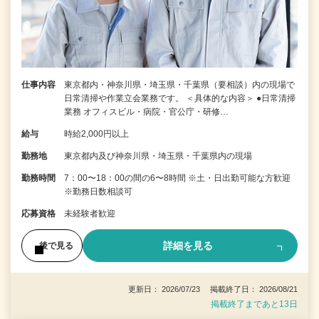
仕事内容
東京都内・神奈川県・埼玉県・千葉県（要相談）内の現場で
日常清掃や作業立会業務です。 ＜具体的な内容＞ ●日常清掃
業務 オフィスビル・病院・官公庁・研修…
給与
時給2,000円以上
勤務地
東京都内及び神奈川県・埼玉県・千葉県内の現場
勤務時間
7：00〜18：00の間の6〜8時間 ※土・日出勤可能な方歓迎
※勤務日数相談可
応募資格
未経験者歓迎
詳細を見る
後で見る
更新日： 2026/07/23 掲載終了日： 2026/08/21
掲載終了まであと13日