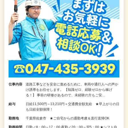
仕事内容
道路工事などを安全に進めるために、車両や通行人への声か
け誘導をお任せします。 【知識ゼロ、経験ゼロから稼げ
る！】 事前の研修があるので、未経験の方もご安…
給与
日給11,500円～13,210円＋交通費全額支給 ★早上がりの日
も日給全額保障！
勤務地
千葉県佐倉市 ★ご自宅からの通勤考慮＆直行直帰OK
勤務時間
日勤／8：00～17：00 夜勤／20：00～翌5：00 ★シフト自