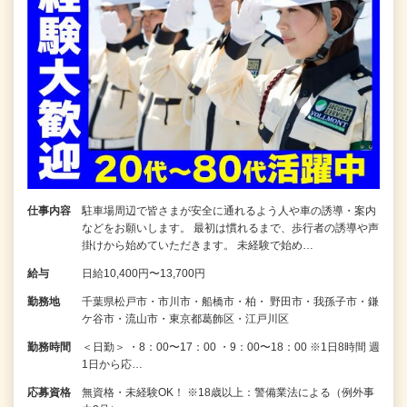
仕事内容
駐車場周辺で皆さまが安全に通れるよう人や車の誘導・案内
などをお願いします。 最初は慣れるまで、歩行者の誘導や声
掛けから始めていただきます。 未経験で始め…
給与
日給10,400円〜13,700円
勤務地
千葉県松戸市・市川市・船橋市・柏・ 野田市・我孫子市・鎌
ケ谷市・流山市・東京都葛飾区・江戸川区
勤務時間
＜日勤＞ ・8：00〜17：00 ・9：00〜18：00 ※1日8時間 週
1日から応…
応募資格
無資格・未経験OK！ ※18歳以上：警備業法による（例外事