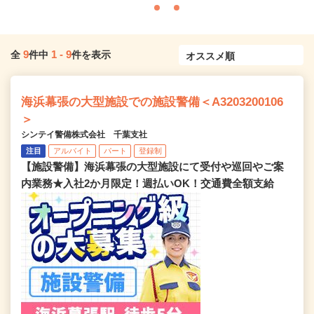
9
1
-
9
全
件中
件を表示
海浜幕張の大型施設での施設警備＜A3203200106
＞
シンテイ警備株式会社 千葉支社
注目
アルバイト
パート
登録制
【施設警備】海浜幕張の大型施設にて受付や巡回やご案
内業務★入社2か月限定！週払いOK！交通費全額支給