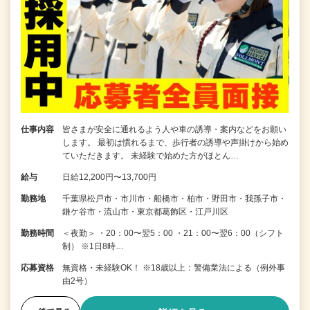
仕事内容
皆さまが安全に通れるよう人や車の誘導・案内などをお願い
します。 最初は慣れるまで、歩行者の誘導や声掛けから始め
ていただきます。 未経験で始めた方がほとん…
給与
日給12,200円〜13,700円
勤務地
千葉県松戸市・市川市・船橋市・柏市・野田市・我孫子市・
鎌ケ谷市・流山市・東京都葛飾区・江戸川区
勤務時間
＜夜勤＞ ・20：00〜翌5：00 ・21：00〜翌6：00（シフト
制） ※1日8時…
応募資格
無資格・未経験OK！ ※18歳以上：警備業法による（例外事
由2号）