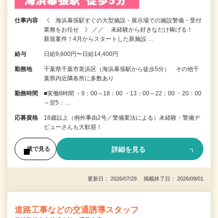
仕事内容
《 海浜幕張駅すぐの大型施設・展示場での施設警備・受付
業務をお任せ 》 ／／ 未経験から好きなだけ稼げる！
新規案件！4月からスタートした新施設 …
給与
日給9,600円〜日給14,400円
勤務地
千葉県千葉市美浜区（海浜幕張駅から徒歩5分） その他千
葉県内近隣各所に多数あり
勤務時間
■実働8時間 ・9：00～18：00 ・13：00～22：00 ・20：00
～翌5：…
応募資格
18歳以上（例外事由2号／警備業法による）未経験・警備デ
ビューさんも大歓迎！
詳細を見る
後で見る
更新日： 2026/07/29 掲載終了日： 2026/09/01
道路工事などの交通誘導スタッフ