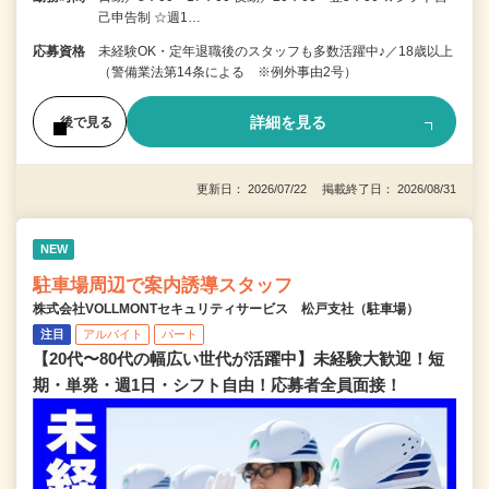
己申告制 ☆週1…
応募資格
未経験OK・定年退職後のスタッフも多数活躍中♪／18歳以上
（警備業法第14条による ※例外事由2号）
詳細を見る
後で見る
更新日： 2026/07/22 掲載終了日： 2026/08/31
NEW
駐車場周辺で案内誘導スタッフ
株式会社VOLLMONTセキュリティサービス 松戸支社（駐車場）
注目
アルバイト
パート
【20代〜80代の幅広い世代が活躍中】未経験大歓迎！短
期・単発・週1日・シフト自由！応募者全員面接！