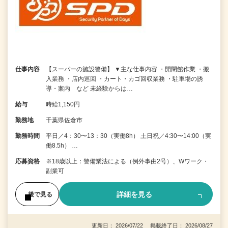
仕事内容
【スーパーの施設警備】 ▼主な仕事内容 ・開閉館作業 ・搬
入業務 ・店内巡回 ・カート・カゴ回収業務 ・駐車場の誘
導・案内 など 未経験からは…
給与
時給1,150円
勤務地
千葉県佐倉市
勤務時間
平日／4：30〜13：30（実働8h） 土日祝／4:30〜14:00（実
働8.5h） …
応募資格
※18歳以上：警備業法による（例外事由2号）、Wワーク・
副業可
詳細を見る
後で見る
更新日： 2026/07/22 掲載終了日： 2026/08/27