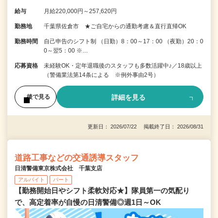
給与
月給220,000円～257,620円
勤務地
千葉県佐倉市 ★ご自宅からの通勤考慮＆直行直帰OK
勤務時間
自己申告のシフト制 （日勤）8：00～17：00 （夜勤）20：0
0～翌5：00 ※…
応募資格
未経験OK・定年退職後のスタッフも多数活躍中♪／18歳以上
（警備業法第14条による ※例外事由2号）
詳細を見る
後で見る
更新日： 2026/07/22 掲載終了日： 2026/08/31
道路工事などの交通誘導スタッフ
日清警備東京株式会社 千葉支店
アルバイト
パート
【勤務開始日やシフト柔軟対応★】隊員第一の気配り
で、高定着率が自慢の日清警備◎週1日～OK