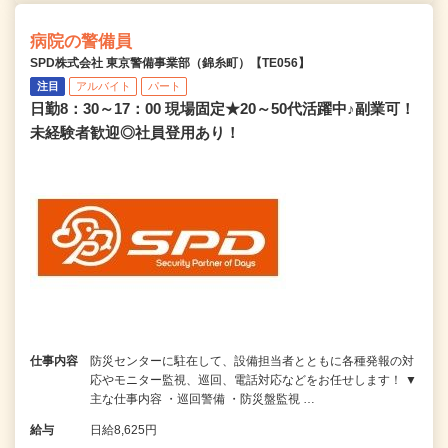
病院の警備員
SPD株式会社 東京警備事業部（錦糸町）【TE056】
注目
アルバイト
パート
日勤8：30～17：00 現場固定★20～50代活躍中♪副業可！
未経験者歓迎◎社員登用あり！
仕事内容
防災センターに駐在して、設備担当者とともに各種発報の対
応やモニター監視、巡回、電話対応などをお任せします！ ▼
主な仕事内容 ・巡回警備 ・防災盤監視 …
給与
日給8,625円