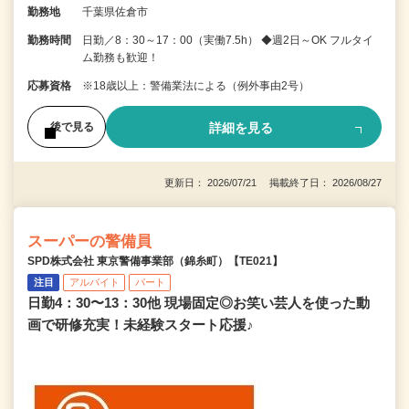
勤務地
千葉県佐倉市
勤務時間
日勤／8：30～17：00（実働7.5h） ◆週2日～OK フルタイ
ム勤務も歓迎！
応募資格
※18歳以上：警備業法による（例外事由2号）
詳細を見る
後で見る
更新日： 2026/07/21 掲載終了日： 2026/08/27
スーパーの警備員
SPD株式会社 東京警備事業部（錦糸町）【TE021】
注目
アルバイト
パート
日勤4：30〜13：30他 現場固定◎お笑い芸人を使った動
画で研修充実！未経験スタート応援♪