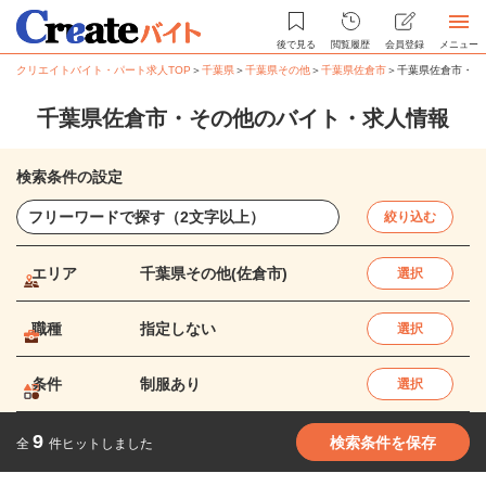
後で見る
閲覧履歴
会員登録
メニュー
クリエイトバイト・パート求人TOP
＞
千葉県
＞
千葉県その他
＞
千葉県佐倉市
＞
千葉県佐倉市・そ
千葉県佐倉市・その他のバイト・求人情報
検索条件の設定
絞り込む
エリア
千葉県その他(佐倉市)
選択
職種
指定しない
選択
条件
制服あり
選択
9
検索条件を保存
全
件ヒットしました