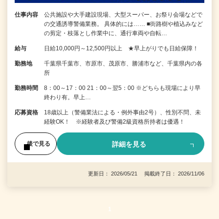
仕事内容
公共施設や大手建設現場、大型スーパー、お祭り会場などで
の交通誘導警備業務。 具体的には…… ■街路樹や植込みなど
の剪定・枝落とし作業中に、通行車両や自転…
給与
日給10,000円～12,500円以上 ★早上がりでも日給保障！
勤務地
千葉県千葉市、市原市、茂原市、勝浦市など、千葉県内の各
所
勤務時間
8：00～17：00 21：00～翌5：00 ※どちらも現場により早
終わり有。早上…
応募資格
18歳以上（警備業法による・例外事由2号）、性別不問、未
経験OK！ ※経験者及び警備2級資格所持者は優遇！
詳細を見る
後で見る
更新日： 2026/05/21 掲載終了日： 2026/11/06
1