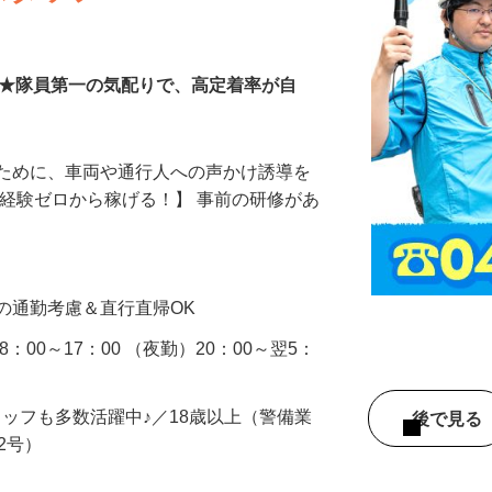
スタッフ
00円★隊員第一の気配りで、高定着率が自
るために、車両や通行人への声かけ誘導を
、経験ゼロから稼げる！】 事前の研修があ
…
の通勤考慮＆直行直帰OK
：00～17：00 （夜勤）20：00～翌5：
タッフも多数活躍中♪／18歳以上（警備業
後で見
由2号）