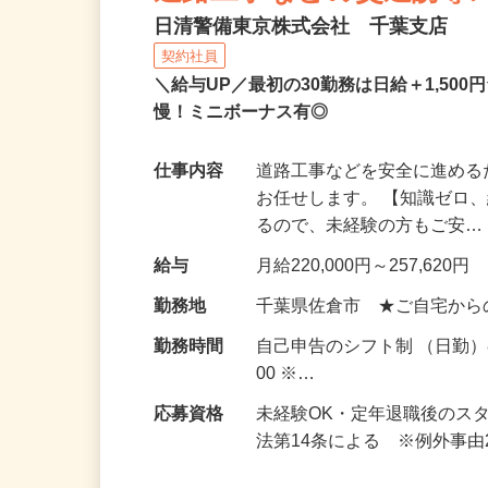
道路工事などの交通誘導
日清警備東京株式会社 千葉支店
契約社員
＼給与UP／最初の30勤務は日給＋1,5
慢！ミニボーナス有◎
仕事内容
道路工事などを安全に進め
お任せします。 【知識ゼロ
るので、未経験の方もご安
給与
月給220,000円～257,620円
勤務地
千葉県佐倉市 ★ご自宅から
勤務時間
自己申告のシフト制 （日勤）8
00 ※…
応募資格
未経験OK・定年退職後のス
法第14条による ※例外事