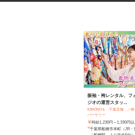
道路工事などの交通誘導スタッ
振袖・袴レンタル、フ
フ
ジオの運営スタッ...
日清警備東京株式会社 千葉支店
KIMONO＆ 千葉店舗 
バーサリー
日給11,500円～13,210円＋交通費全
額支給 ★早上がりの...
時給1,230円～1,330