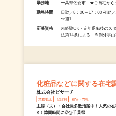
額保障！
勤務地
千葉県佐倉市 ★ご自宅から
勤務時間
日勤／8：00～17：00 夜勤
☆週1…
応募資格
未経験OK・定年退職後のス
法第14条による ※例外事
化粧品などに関する在宅
株式会社ビサーチ
業務委託
登録制
在宅・内職