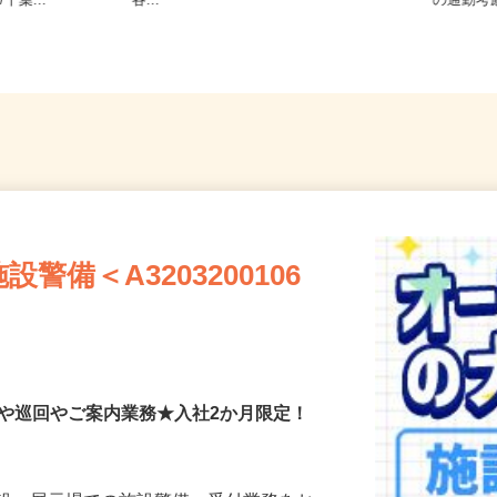
・東武野田線
内・埼玉県内・千葉県内など近郊
千葉県
千葉...
各...
の通勤
備＜A3203200106
付や巡回やご案内業務★入社2か月限定！