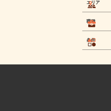
エリア
職種
条件