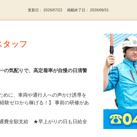
更新日： 2026/07/22 掲載終了日： 2026/08/31
スタッフ
第一の気配りで、高定着率が自慢の日清警
るために、車両や通行人への声かけ誘導を
、経験ゼロから稼げる！】 事前の研修があ
…
0円＋交通費全額支給 ★早上がりの日も日給全