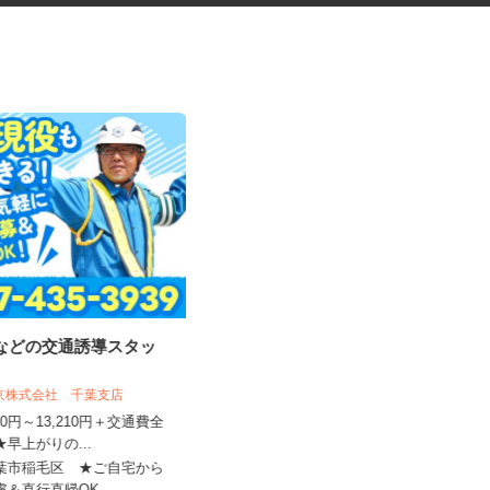
事などの交通誘導スタッ
振袖・袴レンタル、フォトスタ
ジオの運営スタッ...
東京株式会社 千葉支店
KIMONO＆ 千葉店舗 ／株式会社アニ
バーサリー
,500円～13,210円＋交通費全
★早上がりの...
時給1,230円～1,330円以上＋手当