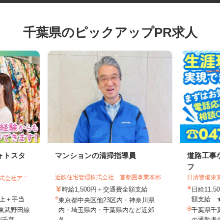
千葉県のピックアップPR求人
ォトスタ
マンションの清掃指導員
道路工
フ
近鉄住宅管理株式会社 首都圏事業本部
日清警備
／株式会社アニ
時給1,500円＋交通費全額支給
日給11
円以上＋手当
額支給 
東京都中央区他23区内・神奈川県