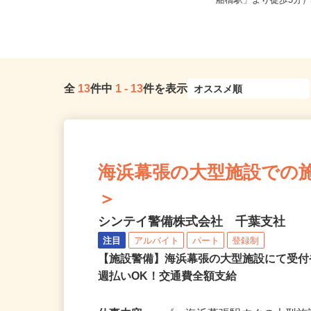
千葉県千葉市稲毛区 ★ご自宅から
千葉県船橋市本町（JR
の通勤考慮＆直行直帰OK
「船橋駅」より徒歩5分）/
全
13
件中
1
-
13
件を表示
海浜幕張の大型施設での施設警
＞
シンテイ警備株式会社 千葉支社
注目
アルバイト
パート
登録制
【施設警備】海浜幕張の大型施設にて受
週払いOK！交通費全額支給