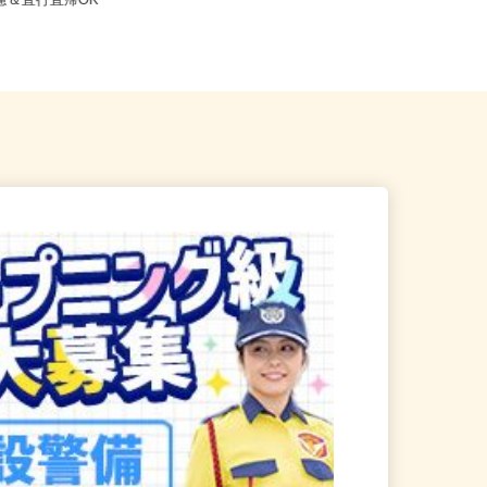
千葉市稲毛区 ★ご自宅から
千葉県船橋市本町（JR・東武野田線
考慮＆直行直帰OK
「船橋駅」より徒歩5分）/千葉...