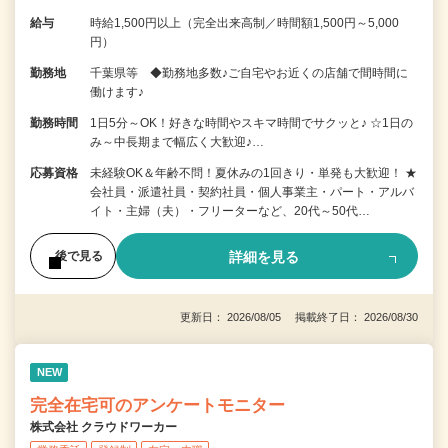
給与
時給1,500円以上（完全出来高制／時間額1,500円～5,000
円）
勤務地
千葉県等 ◆勤務地多数♪ご自宅やお近くの店舗で間時間に
働けます♪
勤務時間
1日5分～OK！好きな時間やスキマ時間でサクッと♪ ☆1日の
み～中長期まで幅広く大歓迎♪…
応募資格
未経験OK＆年齢不問！夏休みの1回きり・単発も大歓迎！ ★
会社員・派遣社員・契約社員・個人事業主・パート・アルバ
イト・主婦（夫）・フリーターなど、20代～50代…
詳細を見る
後で見る
更新日： 2026/08/05 掲載終了日： 2026/08/30
NEW
完全在宅可のアンケートモニター
株式会社 クラウドワーカー