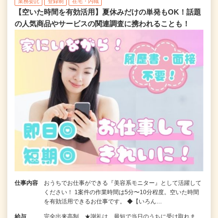
業務委託
登録制
在宅・内職
【空いた時間を有効活用】夏休みだけの単発もOK！話題
の人気商品やサービスの関連調査に携われることも！
仕事内容
おうちでお仕事ができる『美容系モニター』として活躍して
ください！ 1案件の作業時間は5分〜10分程度。空いた時間
を有効活用できるお仕事です。 ◆【いろん…
給与
完全出来高制 ★謝礼は、最短で当日のうちに受け取れま