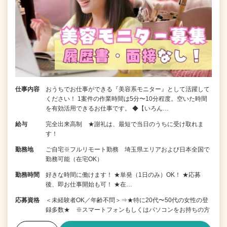
仕事内容
おうちでお仕事ができる『美容系モニター』として活躍して
ください！ 1案件の作業時間は5分〜10分程度。空いた時間
を有効活用できるお仕事です。 ◆【いろん…
給与
完全出来高制 ★謝礼は、最短で当日のうちに受け取れま
す！
勤務地
ご自宅※フルリモート勤務 埼玉県エリアおよび日本全国で
勤務可能（在宅OK）
勤務時間
好きな時間に働けます！ ★単発（1日のみ）OK！ ★応募
後、即お仕事開始も可！ ★在…
応募資格
＜未経験者OK／年齢不問＞⇒★特に20代〜50代の女性の登
録多数★ ※スマートフォンもしくはパソコンをお持ちの方