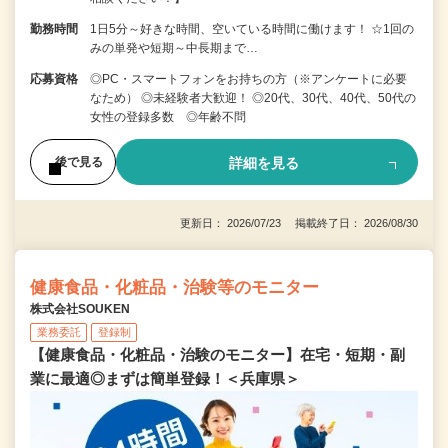
勤務時間
1日5分～好きな時間、空いている時間に働けます！ ☆1回の
みの単発や短期～中長期まで…
応募資格
◎PC・スマートフォンをお持ちの方（※アンケートに必要
なため） ◎未経験者大歓迎！ ◎20代、30代、40代、50代の
女性の登録多数 ◎年齢不問
詳細を見る
後で見る
更新日： 2026/07/23 掲載終了日： 2026/08/30
健康食品・化粧品・治験等のモニター
株式会社SOUKEN
業務委託
登録制
【健康食品・化粧品・治験のモニター】在宅・短期・副
業に最適◎まずは簡単登録！＜兵庫県＞