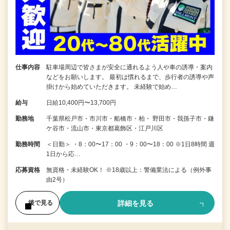
仕事内容
駐車場周辺で皆さまが安全に通れるよう人や車の誘導・案内
などをお願いします。 最初は慣れるまで、歩行者の誘導や声
掛けから始めていただきます。 未経験で始め…
給与
日給10,400円〜13,700円
勤務地
千葉県松戸市・市川市・船橋市・柏・ 野田市・我孫子市・鎌
ケ谷市・流山市・東京都葛飾区・江戸川区
勤務時間
＜日勤＞ ・8：00〜17：00 ・9：00〜18：00 ※1日8時間 週
1日から応…
応募資格
無資格・未経験OK！ ※18歳以上：警備業法による（例外事
由2号）
詳細を見る
後で見る