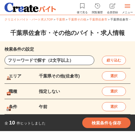
後で見る
閲覧履歴
会員登録
メニュー
クリエイトバイト・パート求人TOP
＞
千葉県
＞
千葉県その他
＞
千葉県佐倉市
＞
千葉県佐倉市・そ
千葉県佐倉市・その他のバイト・求人情報
検索条件の設定
絞り込む
エリア
千葉県その他(佐倉市)
選択
職種
指定しない
選択
条件
午前
選択
10
検索条件を保存
全
件ヒットしました