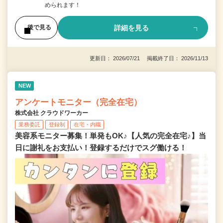
められます！
詳細を見る
後で見る
更新日： 2026/07/21 掲載終了日： 2026/11/13
NEW
アンケートモニター（完全在宅）
株式会社 クラウドワーカー
業務委託
登録制
在宅・内職
美容系モニター募集！単発もOK♪【人気の完全在宅♪】当
日に謝礼をお支払い！登録するだけでスグ働ける！