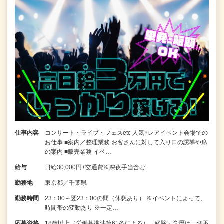
仕事内容
コンサート・ライブ・フェスetc 人気×レアイベント会場での
お仕事 ■案内／整理業務 お客さんに対して入り口の誘導や席
の案内 ■販売業務 イベ…
給与
日給30,000円+交通費※深夜手当含む
勤務地
東京都／千葉県
勤務時間
23：00～翌23：00の間（休憩あり） ※イベントによって、
時間帯の変動あり ※一定…
応募資格
18歳以上（労働基準法第61条による）、経験・学歴は一切不