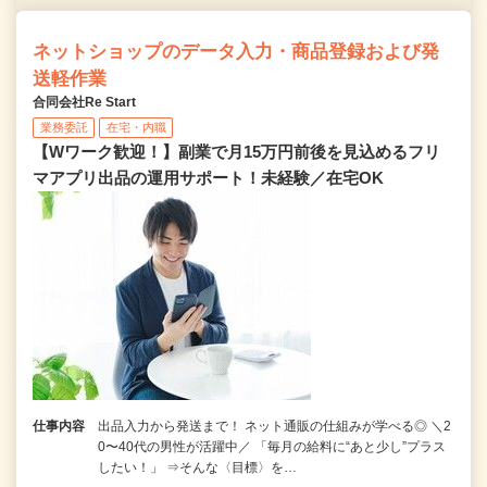
ネットショップのデータ入力・商品登録および発
送軽作業
合同会社Re Start
業務委託
在宅・内職
【Wワーク歓迎！】副業で月15万円前後を見込めるフリ
マアプリ出品の運用サポート！未経験／在宅OK
仕事内容
出品入力から発送まで！ ネット通販の仕組みが学べる◎ ＼2
0〜40代の男性が活躍中／ 「毎月の給料に“あと少し”プラス
したい！」 ⇒そんな〈目標〉を…