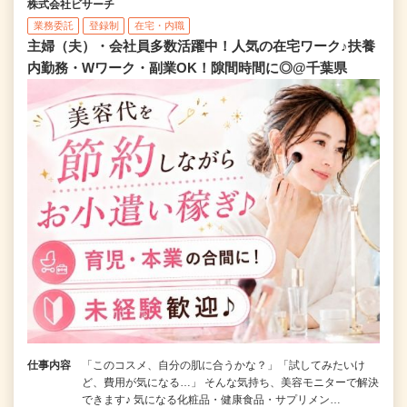
株式会社ビサーチ
業務委託
登録制
在宅・内職
主婦（夫）・会社員多数活躍中！人気の在宅ワーク♪扶養
内勤務・Wワーク・副業OK！隙間時間に◎@千葉県
仕事内容
「このコスメ、自分の肌に合うかな？」「試してみたいけ
ど、費用が気になる…」 そんな気持ち、美容モニターで解決
できます♪ 気になる化粧品・健康食品・サプリメン…