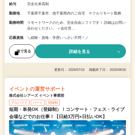
給与
完全出来高制
勤務地
千葉県千葉市、他千葉県内のご自宅 ※フルリモート勤務
勤務時間
リモートワークのため、完全自由シフトです！ 詳細はお問い
合わせください。 ＜会社営…
応募資格
＼経験・資格・学歴いっさい不問！／
詳細を見る
後で見る
更新日： 2026/07/15 掲載終了日： 2026/08/26
イベントの運営サポート
株式会社シアーズ イベント事業部
アルバイト
パート
登録制
短期・単発OK（登録制）！コンサート・フェス・ライブ
会場などでのお仕事！【日給3万円×日払いOK】