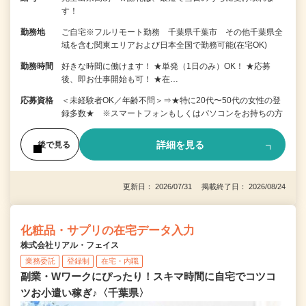
す！
勤務地
ご自宅※フルリモート勤務 千葉県千葉市 その他千葉県全
域を含む関東エリアおよび日本全国で勤務可能(在宅OK)
勤務時間
好きな時間に働けます！ ★単発（1日のみ）OK！ ★応募
後、即お仕事開始も可！ ★在…
応募資格
＜未経験者OK／年齢不問＞⇒★特に20代〜50代の女性の登
録多数★ ※スマートフォンもしくはパソコンをお持ちの方
詳細を見る
後で見る
更新日： 2026/07/31 掲載終了日： 2026/08/24
化粧品・サプリの在宅データ入力
株式会社リアル・フェイス
業務委託
登録制
在宅・内職
副業・Wワークにぴったり！スキマ時間に自宅でコツコ
ツお小遣い稼ぎ♪〈千葉県〉