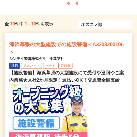
10
1
-
10
全
件中
件を表示
海浜幕張の大型施設での施設警備＜A3203200106
＞
シンテイ警備株式会社 千葉支社
注目
アルバイト
パート
登録制
【施設警備】海浜幕張の大型施設にて受付や巡回やご案
内業務★入社2か月限定！週払いOK！交通費全額支給