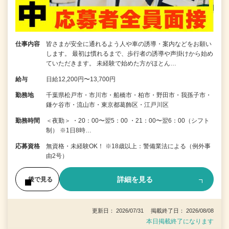
仕事内容
皆さまが安全に通れるよう人や車の誘導・案内などをお願い
します。 最初は慣れるまで、歩行者の誘導や声掛けから始め
ていただきます。 未経験で始めた方がほとん…
給与
日給12,200円〜13,700円
勤務地
千葉県松戸市・市川市・船橋市・柏市・野田市・我孫子市・
鎌ケ谷市・流山市・東京都葛飾区・江戸川区
勤務時間
＜夜勤＞ ・20：00〜翌5：00 ・21：00〜翌6：00（シフト
制） ※1日8時…
応募資格
無資格・未経験OK！ ※18歳以上：警備業法による（例外事
由2号）
詳細を見る
後で見る
更新日： 2026/07/31 掲載終了日： 2026/08/08
本日掲載終了になります