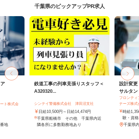
千葉県のピックアップPR求人
ニア
鉄道工事の列車見張りスタッフ＜
設計変更
A320320...
サルタン
フロンティ
シンテイ警備株式会社 津田沼支社
ナーズ株式
ポート株式会
日給10,500円～日給14,474円
時給1,3
験・資格
千葉県船橋市 その他 千葉県内近
6番地
隣各所に多数勤務地あり
千葉県