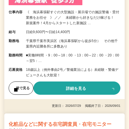
仕事内容
《 海浜幕張駅すぐの大型施設・展示場での施設警備・受付
業務をお任せ 》 ／／ 未経験から好きなだけ稼げる！
新規案件！4月からスタートした新施設 …
給与
日給9,600円〜日給14,400円
勤務地
千葉県千葉市美浜区（海浜幕張駅から徒歩5分） その他千
葉県内近隣各所に多数あり
勤務時間
■実働8時間 ・9：00～18：00 ・13：00～22：00 ・20：00
～翌5：…
応募資格
18歳以上（例外事由2号／警備業法による）未経験・警備デ
ビューさんも大歓迎！
詳細を見る
後で見る
更新日： 2026/07/29 掲載終了日： 2026/09/01
化粧品などに関する在宅調査員・在宅モニター