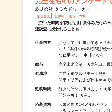
完全在宅可のアンケート
株式会社 クラウドワーカー
業務委託
登録制
在宅・内職
【空いた時間を有効活用】夏休みだけの単
連調査に携われることも！
仕事内容
おうちでお仕事ができる『
い！ 1案件の作業時間は5
お仕事です。 ◆【いろん…
給与
完全出来高制 ★謝礼は、
勤務地
ご自宅※フルリモート勤務
関東エリアおよび日本全国で勤
勤務時間
好きな時間に働けます！ ★
開始も可！ ★在…