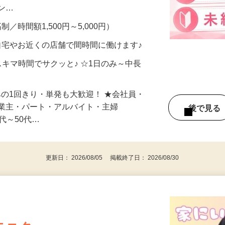
、美容モニターで解決できます♪ 気になる
メン…
制／時間額1,500円～5,000円）
自宅やお近くの店舗で間時間に働けます♪
スキマ時間でサクッと♪ ☆1日のみ～中長
みの1回きり・単発も大歓迎！ ★会社員・
事業主・パート・アルバイト・主婦
後で見
代～50代…
更新日： 2026/08/05 掲載終了日： 2026/08/30