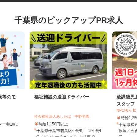
千葉県のピックアップPR求人
験等のモ
福祉施設の送迎ドライバー
放課後
スタッ
NPO法
社会福祉法人あしたば 中野学園
時給1,
モニター参加に
時給1,150円以上
千葉県
制