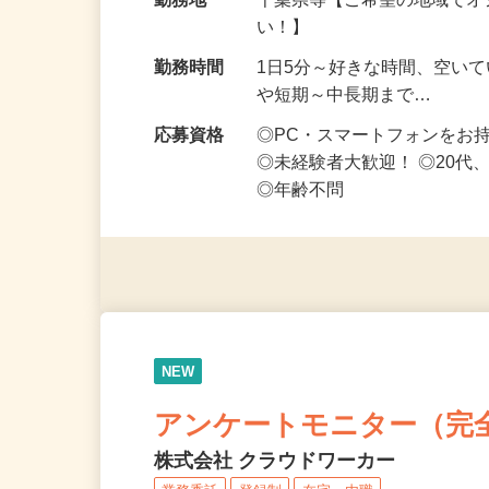
給与
時給1,500円以上（完全出来高
勤務地
千葉県等【ご希望の地域でオ
い！】
勤務時間
1日5分～好きな時間、空い
や短期～中長期まで…
応募資格
◎PC・スマートフォンをお
◎未経験者大歓迎！ ◎20代
◎年齢不問
NEW
アンケートモニター（完