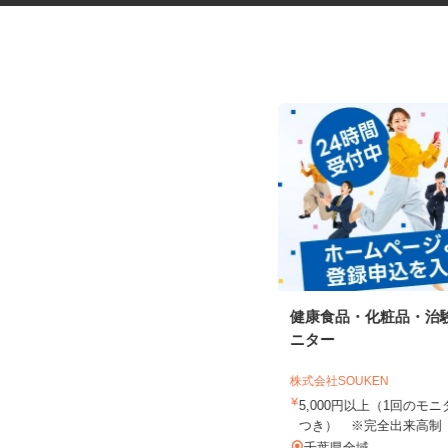
放課後児童クラブの非常勤学童
健康食品・化粧品・治
スタッフ
ニター
NPO法人 松戸市学童保育の会
株式会社SOUKEN
時給1,250円～1,400円以上
5,000円以上（1回の
千葉県松戸市金ケ作／高塚新田／河
つき） ※完全出来高