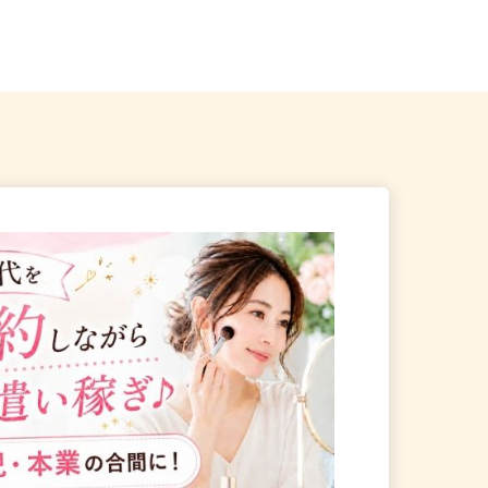
五香／八ケ崎／松戸新田／
千葉県全域