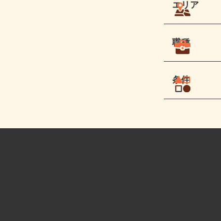
エリア
職種
条件