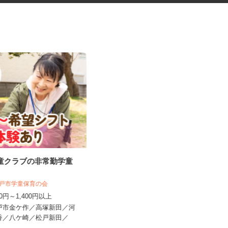
児童クラブの非常勤学童
健康食品・化粧品・治験等のモ
フ
ニター
人 松戸市学童保育の会
株式会社SOUKEN
250円～1,400円以上
5,000円以上（1回のモニター参加に
松戸市金ケ作／高塚新田／河
つき） ※完全出来高制