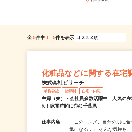
原塚／五香／八ケ崎／松戸新田／
二...
千葉県全域
全
5
件中
1
-
5
件を表示
化粧品などに関する在宅
株式会社ビサーチ
業務委託
登録制
在宅・内職
主婦（夫）・会社員多数活躍中！人気の在
K！隙間時間に◎@千葉県
仕事内容
「このコスメ、自分の肌に