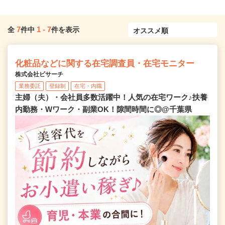
7
1
-
7
全
件中
件を表示
化粧品などに関する在宅調査員・在宅モニター
株式会社ビサーチ
業務委託
登録制
在宅・内職
主婦（夫）・会社員多数活躍中！人気の在宅ワーク♪扶養
内勤務・Wワーク・副業OK！隙間時間に◎@千葉県