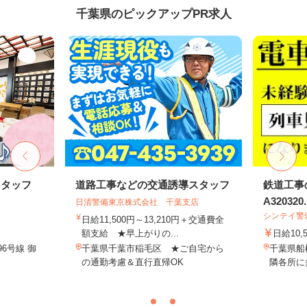
千葉県のピックアップPR求人
スタッフ
道路工事などの交通誘導スタッフ
鉄道工事
A320320..
日清警備東京株式会社 千葉支店
シンテイ警
日給11,500円～13,210円＋交通費全
額支給 ★早上がりの...
日給10,
6号線 御
千葉県千葉市稲毛区 ★ご自宅から
千葉県船
の通勤考慮＆直行直帰OK
隣各所に