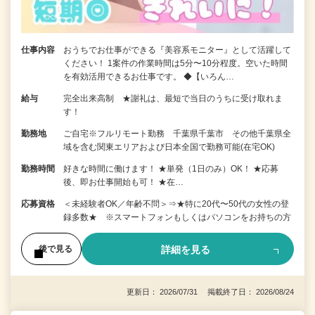
仕事内容
おうちでお仕事ができる『美容系モニター』として活躍して
ください！ 1案件の作業時間は5分〜10分程度。空いた時間
を有効活用できるお仕事です。 ◆【いろん…
給与
完全出来高制 ★謝礼は、最短で当日のうちに受け取れま
す！
勤務地
ご自宅※フルリモート勤務 千葉県千葉市 その他千葉県全
域を含む関東エリアおよび日本全国で勤務可能(在宅OK)
勤務時間
好きな時間に働けます！ ★単発（1日のみ）OK！ ★応募
後、即お仕事開始も可！ ★在…
応募資格
＜未経験者OK／年齢不問＞⇒★特に20代〜50代の女性の登
録多数★ ※スマートフォンもしくはパソコンをお持ちの方
詳細を見る
後で見る
更新日： 2026/07/31 掲載終了日： 2026/08/24