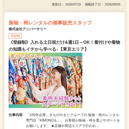
更新日： 2026/07/15 掲載終了日： 2026/08/26
振袖・袴レンタルの催事販売スタッフ
株式会社アニバーサリー
登録制
《登録制》入れる土日祝だけ&週1日～OK！着付けや着物
の知識もイチから学べる♪【東京エリア】
仕事内容
「100年企業」きものやまとグループの 振袖・袴のレンタル
専門店『KIMONO＆』。 お客様が振袖・袴を選ぶサポートを
お願いします。 ★店舗や周辺エリアで行われ…