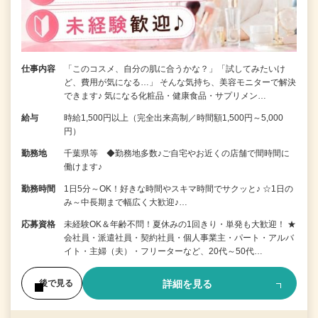
仕事内容
「このコスメ、自分の肌に合うかな？」「試してみたいけ
ど、費用が気になる…」 そんな気持ち、美容モニターで解決
できます♪ 気になる化粧品・健康食品・サプリメン…
給与
時給1,500円以上（完全出来高制／時間額1,500円～5,000
円）
勤務地
千葉県等 ◆勤務地多数♪ご自宅やお近くの店舗で間時間に
働けます♪
勤務時間
1日5分～OK！好きな時間やスキマ時間でサクッと♪ ☆1日の
み～中長期まで幅広く大歓迎♪…
応募資格
未経験OK＆年齢不問！夏休みの1回きり・単発も大歓迎！ ★
会社員・派遣社員・契約社員・個人事業主・パート・アルバ
イト・主婦（夫）・フリーターなど、20代～50代…
詳細を見る
後で見る