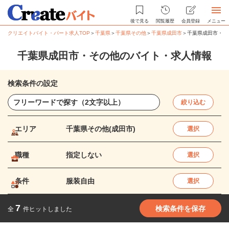
後で見る
閲覧履歴
会員登録
メニュー
クリエイトバイト・パート求人TOP
＞
千葉県
＞
千葉県その他
＞
千葉県成田市
＞
千葉県成田市・そ
千葉県成田市・その他のバイト・求人情報
検索条件の設定
絞り込む
エリア
千葉県その他(成田市)
選択
職種
指定しない
選択
条件
服装自由
選択
7
検索条件を保存
全
件ヒットしました