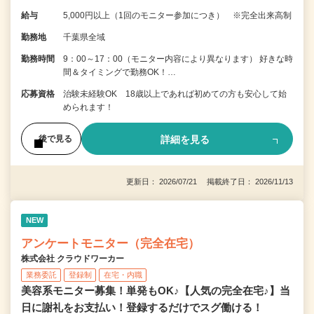
給与
5,000円以上（1回のモニター参加につき） ※完全出来高制
勤務地
千葉県全域
勤務時間
9：00～17：00（モニター内容により異なります） 好きな時
間＆タイミングで勤務OK！…
応募資格
治験未経験OK 18歳以上であれば初めての方も安心して始
められます！
詳細を見る
後で見る
更新日： 2026/07/21 掲載終了日： 2026/11/13
NEW
アンケートモニター（完全在宅）
株式会社 クラウドワーカー
業務委託
登録制
在宅・内職
美容系モニター募集！単発もOK♪【人気の完全在宅♪】当
日に謝礼をお支払い！登録するだけでスグ働ける！