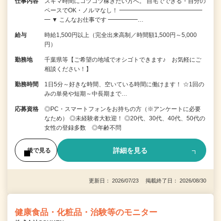
仕事内容
スキマ時間にコツコツ稼ぎたい方へ。 自宅でできる・自分の
ペースでOK・ノルマなし！ ━━━━━━━━━━━━━━
━ ▼ こんなお仕事です ━━━━━…
給与
時給1,500円以上（完全出来高制／時間額1,500円～5,000
円）
勤務地
千葉県等【ご希望の地域でオシゴトできます♪ お気軽にご
相談ください！】
勤務時間
1日5分～好きな時間、空いている時間に働けます！ ☆1回の
みの単発や短期～中長期まで…
応募資格
◎PC・スマートフォンをお持ちの方（※アンケートに必要
なため） ◎未経験者大歓迎！ ◎20代、30代、40代、50代の
女性の登録多数 ◎年齢不問
詳細を見る
後で見る
更新日： 2026/07/23 掲載終了日： 2026/08/30
健康食品・化粧品・治験等のモニター