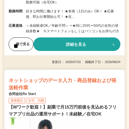
勤務可能（在宅OK）
勤務時間
好きな時間に働けます！ ★単発（1日のみ）OK！ ★応募
後、即お仕事開始も可！ ★在…
応募資格
＜未経験者OK／年齢不問＞⇒★特に20代〜50代の女性の登
録多数★ ※スマートフォンもしくはパソコンをお持ちの方
詳細を見る
後で見る
更新日： 2026/07/31 掲載終了日： 2026/08/24
ネットショップのデータ入力・商品登録および発
送軽作業
合同会社Re Start
業務委託
在宅・内職
【Wワーク歓迎！】副業で月15万円前後を見込めるフリ
マアプリ出品の運用サポート！未経験／在宅OK