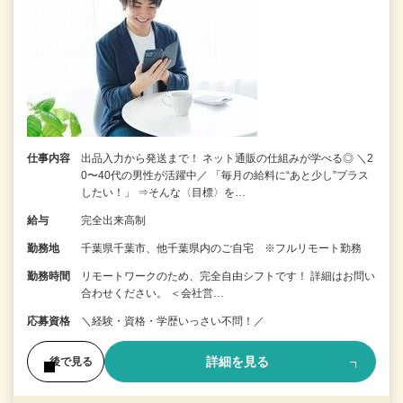
仕事内容
出品入力から発送まで！ ネット通販の仕組みが学べる◎ ＼2
0〜40代の男性が活躍中／ 「毎月の給料に“あと少し”プラス
したい！」 ⇒そんな〈目標〉を…
給与
完全出来高制
勤務地
千葉県千葉市、他千葉県内のご自宅 ※フルリモート勤務
勤務時間
リモートワークのため、完全自由シフトです！ 詳細はお問い
合わせください。 ＜会社営…
応募資格
＼経験・資格・学歴いっさい不問！／
詳細を見る
後で見る