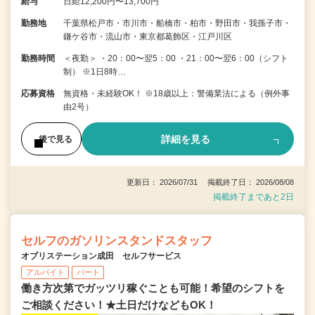
給与
日給12,200円〜13,700円
勤務地
千葉県松戸市・市川市・船橋市・柏市・野田市・我孫子市・
鎌ケ谷市・流山市・東京都葛飾区・江戸川区
勤務時間
＜夜勤＞ ・20：00〜翌5：00 ・21：00〜翌6：00（シフト
制） ※1日8時…
応募資格
無資格・未経験OK！ ※18歳以上：警備業法による（例外事
由2号）
詳細を見る
後で見る
更新日： 2026/07/31 掲載終了日： 2026/08/08
掲載終了まであと2日
セルフのガソリンスタンドスタッフ
オブリステーション成田 セルフサービス
アルバイト
パート
働き方次第でガッツリ稼ぐことも可能！希望のシフトを
ご相談ください！★土日だけなどもOK！