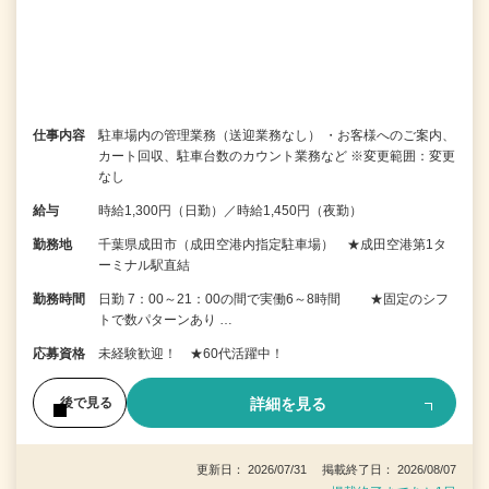
仕事内容
駐車場内の管理業務（送迎業務なし） ・お客様へのご案内、
カート回収、駐車台数のカウント業務など ※変更範囲：変更
なし
給与
時給1,300円（日勤）／時給1,450円（夜勤）
勤務地
千葉県成田市（成田空港内指定駐車場） ★成田空港第1タ
ーミナル駅直結
勤務時間
日勤 7：00～21：00の間で実働6～8時間 ★固定のシフ
トで数パターンあり …
応募資格
未経験歓迎！ ★60代活躍中！
詳細を見る
後で見る
更新日： 2026/07/31 掲載終了日： 2026/08/07