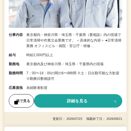
仕事内容
東京都内・神奈川県・埼玉県・千葉県（要相談）内の現場で
日常清掃や作業立会業務です。 ＜具体的な内容＞ ●日常清掃
業務 オフィスビル・病院・官公庁・研修…
給与
時給2,000円以上
勤務地
東京都内及び神奈川県・埼玉県・千葉県内の現場
勤務時間
7：00〜18：00の間の6〜8時間 ※土・日出勤可能な方歓迎
※勤務日数相談可
応募資格
未経験者歓迎
詳細を見る
後で見る
更新日： 2026/07/23 掲載終了日： 2026/08/21