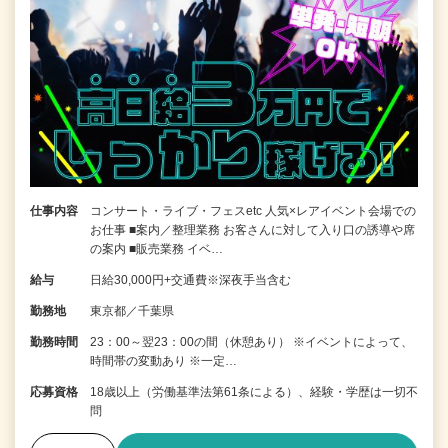
仕事内容
コンサート・ライブ・フェスetc 人気×レアイベント会場での
お仕事 ■案内／整理業務 お客さんに対して入り口の誘導や席
の案内 ■販売業務 イベ…
給与
日給30,000円+交通費※深夜手当含む
勤務地
東京都／千葉県
勤務時間
23：00～翌23：00の間（休憩あり） ※イベントによって、
時間帯の変動あり ※一定…
応募資格
18歳以上（労働基準法第61条による）、経験・学歴は一切不
問