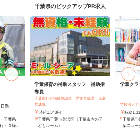
千葉県のピックアップPR求人
学童保育の補助スタッフ 補助指
学童クラ
導員
千葉市社会福祉協議会 児童育成課 児童
育成班
学校法人ア
0円（日勤）
時給1,348円
時給1,3
・千葉県
千葉県千葉市美浜区（千葉市内の子
千葉県印
・直帰...
どもルーム）
葉ニュー