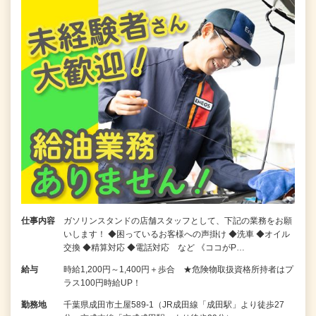
仕事内容
ガソリンスタンドの店舗スタッフとして、下記の業務をお願
いします！ ◆困っているお客様への声掛け ◆洗車 ◆オイル
交換 ◆精算対応 ◆電話対応 など 《ココがP…
給与
時給1,200円～1,400円＋歩合 ★危険物取扱資格所持者はプ
ラス100円時給UP！
勤務地
千葉県成田市土屋589-1（JR成田線「成田駅」より徒歩27