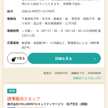
掛けから始めていただきます。 未経験で始め…
給与
日給10,400円〜13,700円
勤務地
千葉県松戸市・市川市・船橋市・柏・ 野田市・我孫子市・鎌
ケ谷市・流山市・東京都葛飾区・江戸川区
勤務時間
＜日勤＞ ・8：00〜17：00 ・9：00〜18：00 ※1日8時間 週
1日から応…
応募資格
無資格・未経験OK！ ※18歳以上：警備業法による（例外事
由2号）
詳細を見る
後で見る
更新日： 2026/07/31 掲載終了日： 2026/08/08
掲載終了まであと2日
NEW
誘導案内スタッフ
株式会社VOLLMONTセキュリティサービス 松戸支社（夜勤）