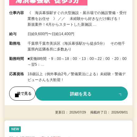
仕事内容
《 海浜幕張駅すぐの大型施設・展示場での施設警備・受付
業務をお任せ 》 ／／ 未経験から好きなだけ稼げる！
新規案件！4月からスタートした新施設 …
給与
日給9,600円〜日給14,400円
勤務地
千葉県千葉市美浜区（海浜幕張駅から徒歩5分） その他千
葉県内近隣各所に多数あり
勤務時間
■実働8時間 ・9：00～18：00 ・13：00～22：00 ・20：00
～翌5：…
応募資格
18歳以上（例外事由2号／警備業法による）未経験・警備デ
ビューさんも大歓迎！
詳細を見る
後で見る
更新日： 2026/07/29 掲載終了日： 2026/09/01
NEW