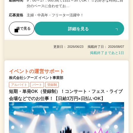
勤務時間
9：00～17：00の間で1日2～3hでOK！ ☆お好きな時間に自
分のペースに合わせてお…
応募資格
主婦・中高年・フリーター活躍中！
詳細を見る
後で見る
更新日： 2026/06/23 掲載終了日： 2026/08/07
掲載終了まであと1日
イベントの運営サポート
株式会社シアーズ イベント事業部
アルバイト
パート
登録制
短期・単発OK（登録制）！コンサート・フェス・ライブ
会場などでのお仕事！【日給3万円×日払いOK】