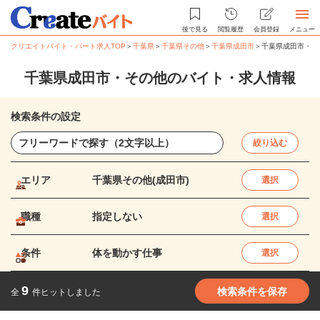
後で見る
閲覧履歴
会員登録
メニュー
クリエイトバイト・パート求人TOP
＞
千葉県
＞
千葉県その他
＞
千葉県成田市
＞
千葉県成田市・そ
千葉県成田市・その他のバイト・求人情報
検索条件の設定
絞り込む
エリア
千葉県その他(成田市)
選択
職種
指定しない
選択
条件
体を動かす仕事
選択
9
検索条件を保存
全
件ヒットしました