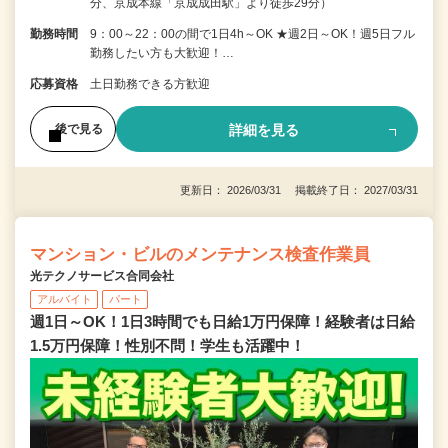
分、京成本線「京成成田駅」より徒歩29分）
勤務時間
9：00～22：00の間で1日4h～OK ★週2日～OK！週5日フル
勤務したい方も大歓迎！…
応募資格
土日勤務できる方歓迎
詳細を見る
後で見る
更新日： 2026/03/31 掲載終了日： 2027/03/31
マンション・ビルのメンテナンス検査作業員
光テクノサービス合同会社
アルバイト
パート
週1日～OK！1日3時間でも日給1万円保障！経験者は日給
1.5万円保障！性別不問！学生も活躍中！