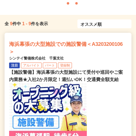
9
1
-
9
全
件中
件を表示
海浜幕張の大型施設での施設警備＜A3203200106
＞
シンテイ警備株式会社 千葉支社
注目
アルバイト
パート
登録制
【施設警備】海浜幕張の大型施設にて受付や巡回やご案
内業務★入社2か月限定！週払いOK！交通費全額支給