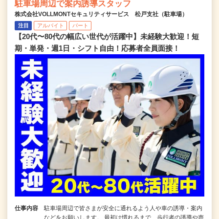
駐車場周辺で案内誘導スタッフ
株式会社VOLLMONTセキュリティサービス 松戸支社（駐車場）
注目
アルバイト
パート
【20代〜80代の幅広い世代が活躍中】未経験大歓迎！短
期・単発・週1日・シフト自由！応募者全員面接！
仕事内容
駐車場周辺で皆さまが安全に通れるよう人や車の誘導・案内
などをお願いします。 最初は慣れるまで、歩行者の誘導や声