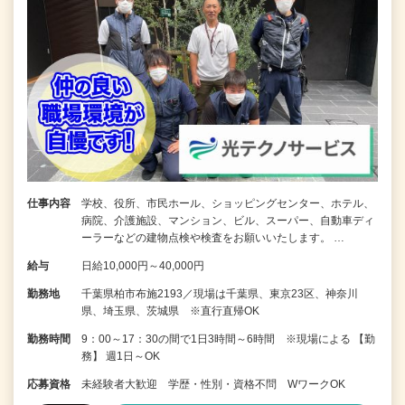
仕事内容
学校、役所、市民ホール、ショッピングセンター、ホテル、
病院、介護施設、マンション、ビル、スーパー、自動車ディ
ーラーなどの建物点検や検査をお願いいたします。 …
給与
日給10,000円～40,000円
勤務地
千葉県柏市布施2193／現場は千葉県、東京23区、神奈川
県、埼玉県、茨城県 ※直行直帰OK
勤務時間
9：00～17：30の間で1日3時間～6時間 ※現場による 【勤
務】 週1日～OK
応募資格
未経験者大歓迎 学歴・性別・資格不問 WワークOK