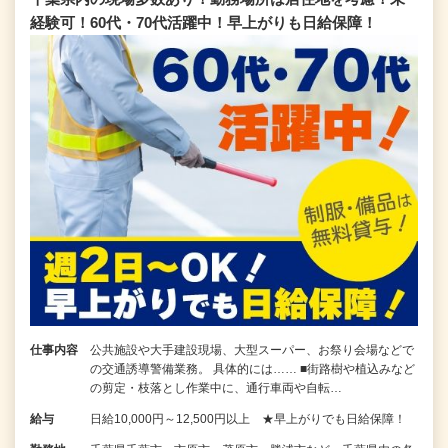
経験可！60代・70代活躍中！早上がりも日給保障！
仕事内容
公共施設や大手建設現場、大型スーパー、お祭り会場などで
の交通誘導警備業務。 具体的には…… ■街路樹や植込みなど
の剪定・枝落とし作業中に、通行車両や自転…
給与
日給10,000円～12,500円以上 ★早上がりでも日給保障！