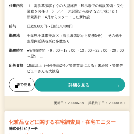
仕事内容
《 海浜幕張駅すぐの大型施設・展示場での施設警備・受付
業務をお任せ 》 ／／ 未経験から好きなだけ稼げる！
新規案件！4月からスタートした新施設 …
給与
日給9,600円〜日給14,400円
勤務地
千葉県千葉市美浜区（海浜幕張駅から徒歩5分） その他千
葉県内近隣各所に多数あり
勤務時間
■実働8時間 ・9：00～18：00 ・13：00～22：00 ・20：00
～翌5：…
応募資格
18歳以上（例外事由2号／警備業法による）未経験・警備デ
ビューさんも大歓迎！
詳細を見る
後で見る
更新日： 2026/07/29 掲載終了日： 2026/09/01
化粧品などに関する在宅調査員・在宅モニター
株式会社ビサーチ