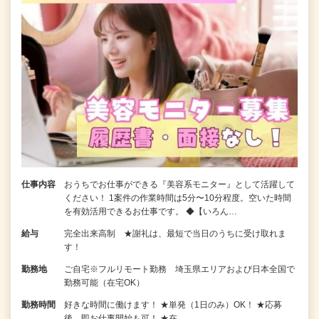
仕事内容
おうちでお仕事ができる『美容系モニター』として活躍して
ください！ 1案件の作業時間は5分〜10分程度。空いた時間
を有効活用できるお仕事です。 ◆【いろん…
給与
完全出来高制 ★謝礼は、最短で当日のうちに受け取れま
す！
勤務地
ご自宅※フルリモート勤務 埼玉県エリアおよび日本全国で
勤務可能（在宅OK）
勤務時間
好きな時間に働けます！ ★単発（1日のみ）OK！ ★応募
後、即お仕事開始も可！ ★在…