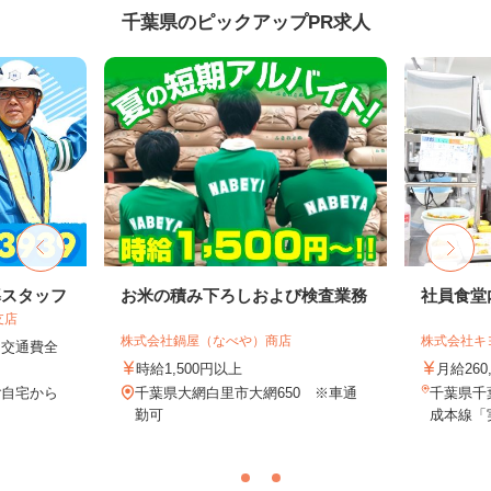
千葉県のピックアップPR求人
導スタッフ
お米の積み下ろしおよび検査業務
社員食堂
支店
株式会社鍋屋（なべや）商店
株式会社キ
円＋交通費全
時給1,500円以上
月給260
ご自宅から
千葉県大網白里市大網650 ※車通
千葉県千
勤可
成本線「