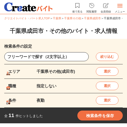
後で見る
閲覧履歴
会員登録
メニュー
クリエイトバイト・パート求人TOP
＞
千葉県
＞
千葉県その他
＞
千葉県成田市
＞
千葉県成田市・そ
千葉県成田市・その他のバイト・求人情報
検索条件の設定
絞り込む
エリア
千葉県その他(成田市)
選択
職種
指定しない
選択
条件
夜勤
選択
11
検索条件を保存
全
件ヒットしました