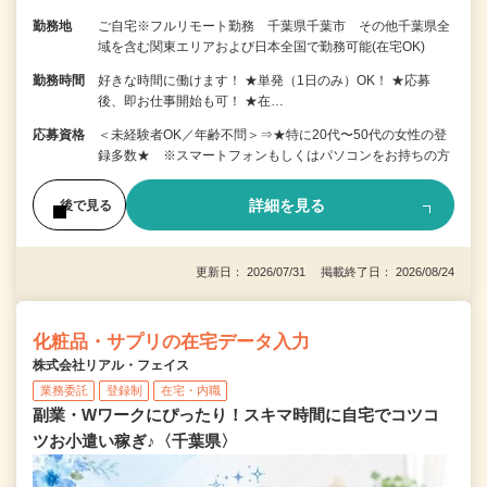
勤務地
ご自宅※フルリモート勤務 千葉県千葉市 その他千葉県全
域を含む関東エリアおよび日本全国で勤務可能(在宅OK)
勤務時間
好きな時間に働けます！ ★単発（1日のみ）OK！ ★応募
後、即お仕事開始も可！ ★在…
応募資格
＜未経験者OK／年齢不問＞⇒★特に20代〜50代の女性の登
録多数★ ※スマートフォンもしくはパソコンをお持ちの方
詳細を見る
後で見る
更新日： 2026/07/31 掲載終了日： 2026/08/24
化粧品・サプリの在宅データ入力
株式会社リアル・フェイス
業務委託
登録制
在宅・内職
副業・Wワークにぴったり！スキマ時間に自宅でコツコ
ツお小遣い稼ぎ♪〈千葉県〉