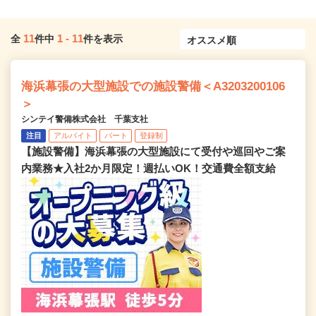
11
1
-
11
全
件中
件を表示
海浜幕張の大型施設での施設警備＜A3203200106
＞
シンテイ警備株式会社 千葉支社
注目
アルバイト
パート
登録制
【施設警備】海浜幕張の大型施設にて受付や巡回やご案
内業務★入社2か月限定！週払いOK！交通費全額支給