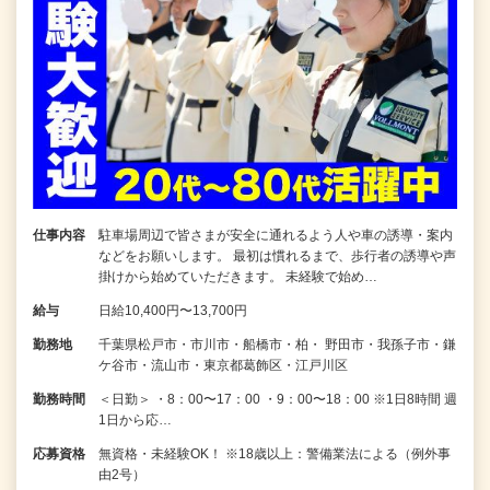
仕事内容
駐車場周辺で皆さまが安全に通れるよう人や車の誘導・案内
などをお願いします。 最初は慣れるまで、歩行者の誘導や声
掛けから始めていただきます。 未経験で始め…
給与
日給10,400円〜13,700円
勤務地
千葉県松戸市・市川市・船橋市・柏・ 野田市・我孫子市・鎌
ケ谷市・流山市・東京都葛飾区・江戸川区
勤務時間
＜日勤＞ ・8：00〜17：00 ・9：00〜18：00 ※1日8時間 週
1日から応…
応募資格
無資格・未経験OK！ ※18歳以上：警備業法による（例外事
由2号）