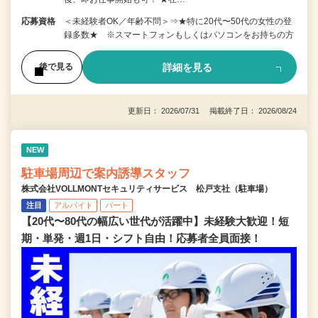
応募資格
＜未経験者OK／年齢不問＞⇒★特に20代〜50代の女性の登
録多数★ ※スマートフォンもしくはパソコンをお持ちの方
詳細を見る
後で見る
更新日： 2026/07/31 掲載終了日： 2026/08/24
NEW
駐車場周辺で案内誘導スタッフ
株式会社VOLLMONTセキュリティサービス 松戸支社（駐車場）
注目
アルバイト
パート
【20代〜80代の幅広い世代が活躍中】未経験大歓迎！短
期・単発・週1日・シフト自由！応募者全員面接！