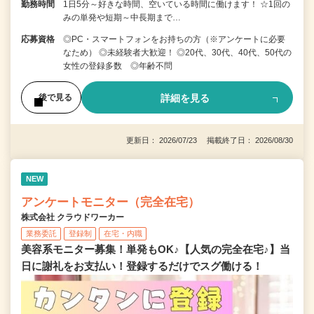
勤務時間
1日5分～好きな時間、空いている時間に働けます！ ☆1回の
みの単発や短期～中長期まで…
応募資格
◎PC・スマートフォンをお持ちの方（※アンケートに必要
なため） ◎未経験者大歓迎！ ◎20代、30代、40代、50代の
女性の登録多数 ◎年齢不問
詳細を見る
後で見る
更新日： 2026/07/23 掲載終了日： 2026/08/30
NEW
アンケートモニター（完全在宅）
株式会社 クラウドワーカー
業務委託
登録制
在宅・内職
美容系モニター募集！単発もOK♪【人気の完全在宅♪】当
日に謝礼をお支払い！登録するだけでスグ働ける！