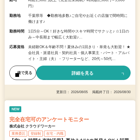
給与
時給1,500円以上（完全出来高制／時間額1,500円～5,000
円）
勤務地
千葉県等 ◆勤務地多数♪ご自宅やお近くの店舗で間時間に
働けます♪
勤務時間
1日5分～OK！好きな時間やスキマ時間でサクッと♪ ☆1日の
み～中長期まで幅広く大歓迎♪…
応募資格
未経験OK＆年齢不問！夏休みの1回きり・単発も大歓迎！ ★
会社員・派遣社員・契約社員・個人事業主・パート・アルバ
イト・主婦（夫）・フリーターなど、20代～50代…
詳細を見る
後で見る
更新日： 2026/08/05 掲載終了日： 2026/08/30
NEW
完全在宅可のアンケートモニター
株式会社 クラウドワーカー
業務委託
登録制
在宅・内職