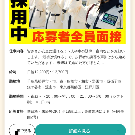
仕事内容
皆さまが安全に通れるよう人や車の誘導・案内などをお願い
します。 最初は慣れるまで、歩行者の誘導や声掛けから始め
ていただきます。 未経験で始めた方がほとん…
給与
日給12,200円〜13,700円
勤務地
千葉県松戸市・市川市・船橋市・柏市・野田市・我孫子市・
鎌ケ谷市・流山市・東京都葛飾区・江戸川区
勤務時間
＜夜勤＞ ・20：00〜翌5：00 ・21：00〜翌6：00（シフト
制） ※1日8時…
応募資格
無資格・未経験OK！ ※18歳以上：警備業法による（例外事
由2号）
詳細を見る
後で見る