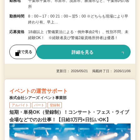
勤務地
千葉県千葉市、市原市、茂原市、勝浦市など、千葉県内の各
所
勤務時間
8：00～17：00 21：00～翌5：00 ※どちらも現場により早
終わり有。早上…
応募資格
18歳以上（警備業法による・例外事由2号）、性別不問、未
経験OK！ ※経験者及び警備2級資格所持者は優遇！
詳細を見る
後で見る
更新日： 2026/05/21 掲載終了日： 2026/11/06
イベントの運営サポート
株式会社シアーズ イベント事業部
アルバイト
パート
登録制
短期・単発OK（登録制）！コンサート・フェス・ライブ
会場などでのお仕事！【日給3万円×日払いOK】