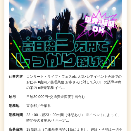
仕事内容
コンサート・ライブ・フェスetc 人気×レアイベント会場での
お仕事 ■案内／整理業務 お客さんに対して入り口の誘導や席
の案内 ■販売業務 イベ…
給与
日給30,000円+交通費※深夜手当含む
勤務地
東京都／千葉県
勤務時間
23：00～翌23：00の間（休憩あり） ※イベントによって、
時間帯の変動あり ※一定…
応募資格
18歳以上（労働基準法第61条による）、経験・学歴は一切不