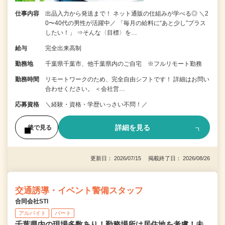
仕事内容
出品入力から発送まで！ ネット通販の仕組みが学べる◎ ＼2
0〜40代の男性が活躍中／ 「毎月の給料に“あと少し”プラス
したい！」 ⇒そんな〈目標〉を…
給与
完全出来高制
勤務地
千葉県千葉市、他千葉県内のご自宅 ※フルリモート勤務
勤務時間
リモートワークのため、完全自由シフトです！ 詳細はお問い
合わせください。 ＜会社営…
応募資格
＼経験・資格・学歴いっさい不問！／
詳細を見る
後で見る
更新日： 2026/07/15 掲載終了日： 2026/08/26
交通誘導・イベント警備スタッフ
合同会社STI
アルバイト
パート
千葉県内の現場多数あり！勤務場所は居住地を考慮！未