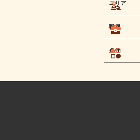
エリア
職種
条件