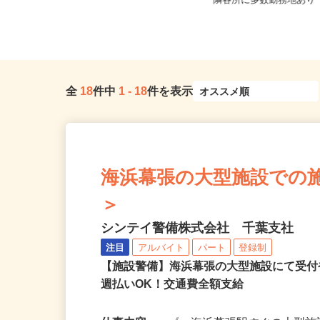
原塚／五香／八ケ崎／松戸新田／
千葉県船橋市 その他
二...
隣各所に多数勤務地あ
全
18
件中
1
-
18
件を表示
海浜幕張の大型施設での施設警
＞
シンテイ警備株式会社 千葉支社
注目
アルバイト
パート
登録制
【施設警備】海浜幕張の大型施設にて受
週払いOK！交通費全額支給