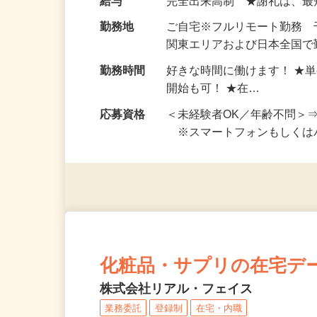
お仕事です。 ◆【いろん…
給与
完全出来高制 ★謝礼は、
勤務地
ご自宅※フルリモート勤務
関東エリアおよび日本全国で勤
勤務時間
好きな時間に働けます！ ★
開始も可！ ★在…
応募資格
＜未経験者OK／年齢不問＞
※スマートフォンもしくは
化粧品・サプリの在宅デ