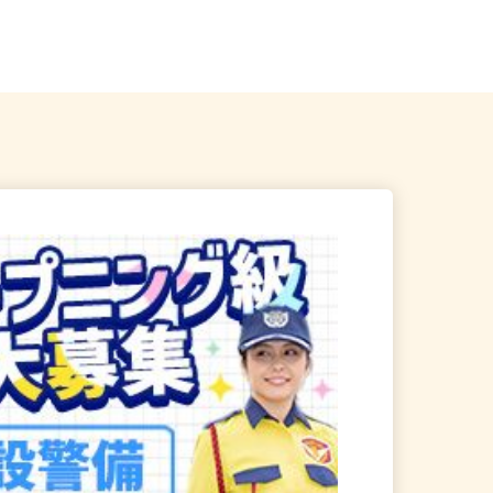
五香／八ケ崎／松戸新田／
千葉県船橋市 その他 千葉県内近
隣各所に多数勤務地あり