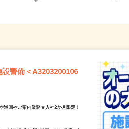
 千葉県内近
内・埼玉県内・千葉県内など近郊
原塚／
り
各...
二...
備＜A3203200106
付や巡回やご案内業務★入社2か月限定！