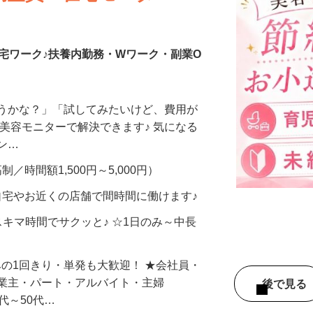
調査員・在宅モニター
宅ワーク♪扶養内勤務・Wワーク・副業O
合うかな？」「試してみたいけど、費用が
、美容モニターで解決できます♪ 気になる
メン…
制／時間額1,500円～5,000円）
自宅やお近くの店舗で間時間に働けます♪
スキマ時間でサクッと♪ ☆1日のみ～中長
みの1回きり・単発も大歓迎！ ★会社員・
事業主・パート・アルバイト・主婦