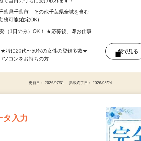
最短で当日のうちに受け取れます！
 千葉県千葉市 その他千葉県全域を含む
務可能(在宅OK)
単発（1日のみ）OK！ ★応募後、即お仕事
⇒★特に20代〜50代の女性の登録多数★
後で見
パソコンをお持ちの方
更新日： 2026/07/31 掲載終了日： 2026/08/24
ータ入力