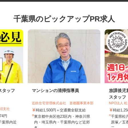
千葉県のピックアップPR求人
スタッフ
マンションの清掃指導員
放課後
スタッ
近鉄住宅管理株式会社 首都圏事業本部
NPO法
田沼支社
時給1,500円＋交通費全額支給
時給1,
474円
東京都中央区他23区内・神奈川県
千葉県