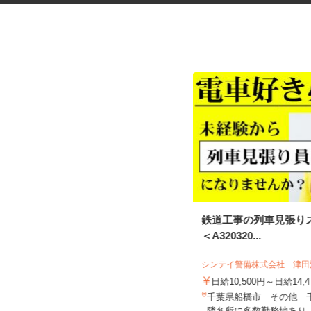
放課後児童クラブの非常勤学童
鉄道工事の列車見張り
スタッフ
＜A320320...
NPO法人 松戸市学童保育の会
シンテイ警備株式会社 津
時給1,250円～1,400円以上
日給10,500円～日給14,
千葉県松戸市金ケ作／高塚新田／河