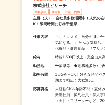
化粧品などに関する在宅
株式会社ビサーチ
業務委託
登録制
在宅・内職
主婦（夫）・会社員多数活躍中！人気の在
K！隙間時間に◎@千葉県
仕事内容
「このコスメ、自分の肌に
気になる…」 そんな気持ち
化粧品・健康食品・サプリ
給与
時給1,500円以上（完全出来高
勤務地
千葉県等 ◆勤務地多数♪ご
勤務時間
1日5分～OK！好きな時間や
期まで幅広く大歓迎♪…
応募資格
未経験OK＆年齢不問！夏休
派遣社員・契約社員・個人