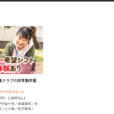
児童クラブの非常勤学童
鉄道工事の列車見張りスタッフ
フ
＜A320320...
人 松戸市学童保育の会
シンテイ警備株式会社 津田沼支社
250円～1,400円以上
日給10,500円～日給14,474円
松戸市金ケ作／高塚新田／河