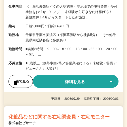
仕事内容
《 海浜幕張駅すぐの大型施設・展示場での施設警備・受付
業務をお任せ 》 ／／ 未経験から好きなだけ稼げる！
新規案件！4月からスタートした新施設 …
給与
日給9,600円〜日給14,400円
勤務地
千葉県千葉市美浜区（海浜幕張駅から徒歩5分） その他千
葉県内近隣各所に多数あり
勤務時間
■実働8時間 ・9：00～18：00 ・13：00～22：00 ・20：00
～翌5：…
応募資格
18歳以上（例外事由2号／警備業法による）未経験・警備デ
ビューさんも大歓迎！
詳細を見る
後で見る
更新日： 2026/07/29 掲載終了日： 2026/09/01
化粧品などに関する在宅調査員・在宅モニター
株式会社ビサーチ