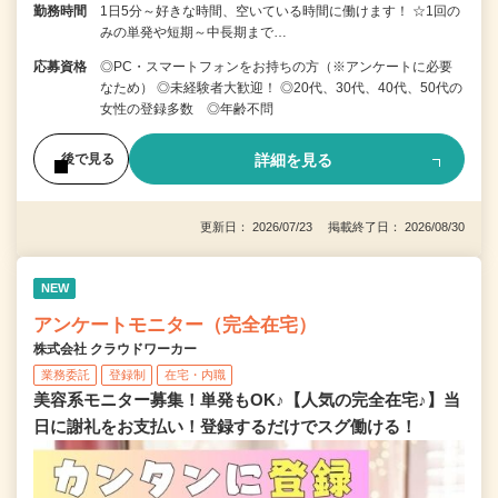
勤務時間
1日5分～好きな時間、空いている時間に働けます！ ☆1回の
みの単発や短期～中長期まで…
応募資格
◎PC・スマートフォンをお持ちの方（※アンケートに必要
なため） ◎未経験者大歓迎！ ◎20代、30代、40代、50代の
女性の登録多数 ◎年齢不問
詳細を見る
後で見る
更新日： 2026/07/23 掲載終了日： 2026/08/30
NEW
アンケートモニター（完全在宅）
株式会社 クラウドワーカー
業務委託
登録制
在宅・内職
美容系モニター募集！単発もOK♪【人気の完全在宅♪】当
日に謝礼をお支払い！登録するだけでスグ働ける！