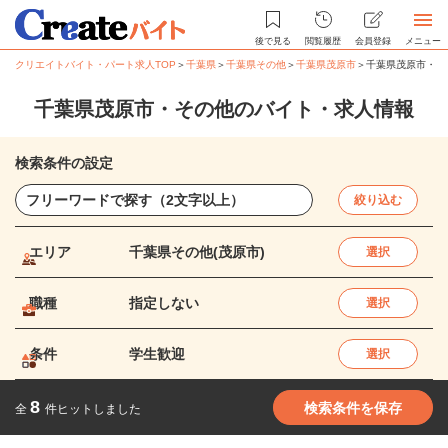
後で見る
閲覧履歴
会員登録
メニュー
クリエイトバイト・パート求人TOP
＞
千葉県
＞
千葉県その他
＞
千葉県茂原市
＞
千葉県茂原市・そ
千葉県茂原市・その他のバイト・求人情報
検索条件の設定
絞り込む
エリア
千葉県その他(茂原市)
選択
職種
指定しない
選択
条件
学生歓迎
選択
8
検索条件を保存
全
件ヒットしました