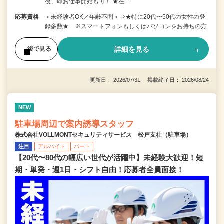
後、即お仕事開始も可！ ★在…
応募資格
＜未経験者OK／年齢不問＞⇒★特に20代〜50代の女性の登
録多数★ ※スマートフォンもしくはパソコンをお持ちの方
詳細を見る
後で見る
更新日： 2026/07/31 掲載終了日： 2026/08/24
NEW
駐車場周辺で案内誘導スタッフ
株式会社VOLLMONTセキュリティサービス 松戸支社（駐車場）
注目
アルバイト
パート
【20代〜80代の幅広い世代が活躍中】未経験大歓迎！短
期・単発・週1日・シフト自由！応募者全員面接！