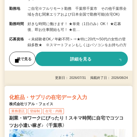
勤務地
ご自宅※フルリモート勤務 千葉県千葉市 その他千葉県全
域を含む関東エリアおよび日本全国で勤務可能(在宅OK)
勤務時間
好きな時間に働けます！ ★単発（1日のみ）OK！ ★応募
後、即お仕事開始も可！ ★在…
応募資格
＜未経験者OK／年齢不問＞⇒★特に20代〜50代の女性の登
録多数★ ※スマートフォンもしくはパソコンをお持ちの方
詳細を見る
後で見る
更新日： 2026/07/31 掲載終了日： 2026/08/24
化粧品・サプリの在宅データ入力
株式会社リアル・フェイス
業務委託
登録制
在宅・内職
副業・Wワークにぴったり！スキマ時間に自宅でコツコ
ツお小遣い稼ぎ♪〈千葉県〉