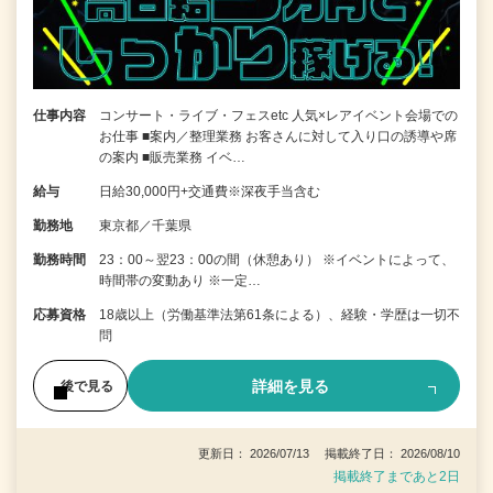
仕事内容
コンサート・ライブ・フェスetc 人気×レアイベント会場での
お仕事 ■案内／整理業務 お客さんに対して入り口の誘導や席
の案内 ■販売業務 イベ…
給与
日給30,000円+交通費※深夜手当含む
勤務地
東京都／千葉県
勤務時間
23：00～翌23：00の間（休憩あり） ※イベントによって、
時間帯の変動あり ※一定…
応募資格
18歳以上（労働基準法第61条による）、経験・学歴は一切不
問
詳細を見る
後で見る
更新日： 2026/07/13 掲載終了日： 2026/08/10
掲載終了まであと2日