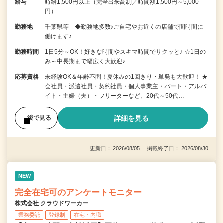
給与
時給1,500円以上（完全出来高制／時間額1,500円～5,000
円）
勤務地
千葉県等 ◆勤務地多数♪ご自宅やお近くの店舗で間時間に
働けます♪
勤務時間
1日5分～OK！好きな時間やスキマ時間でサクッと♪ ☆1日の
み～中長期まで幅広く大歓迎♪…
応募資格
未経験OK＆年齢不問！夏休みの1回きり・単発も大歓迎！ ★
会社員・派遣社員・契約社員・個人事業主・パート・アルバ
イト・主婦（夫）・フリーターなど、20代～50代…
詳細を見る
後で見る
更新日： 2026/08/05 掲載終了日： 2026/08/30
NEW
完全在宅可のアンケートモニター
株式会社 クラウドワーカー
業務委託
登録制
在宅・内職