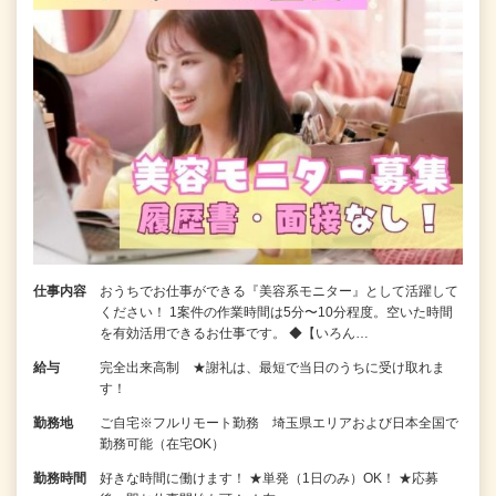
仕事内容
おうちでお仕事ができる『美容系モニター』として活躍して
ください！ 1案件の作業時間は5分〜10分程度。空いた時間
を有効活用できるお仕事です。 ◆【いろん…
給与
完全出来高制 ★謝礼は、最短で当日のうちに受け取れま
す！
勤務地
ご自宅※フルリモート勤務 埼玉県エリアおよび日本全国で
勤務可能（在宅OK）
勤務時間
好きな時間に働けます！ ★単発（1日のみ）OK！ ★応募