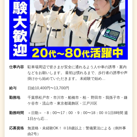
仕事内容
駐車場周辺で皆さまが安全に通れるよう人や車の誘導・案内
などをお願いします。 最初は慣れるまで、歩行者の誘導や声
掛けから始めていただきます。 未経験で始め…
給与
日給10,400円〜13,700円
勤務地
千葉県松戸市・市川市・船橋市・柏・ 野田市・我孫子市・鎌
ケ谷市・流山市・東京都葛飾区・江戸川区
勤務時間
＜日勤＞ ・8：00〜17：00 ・9：00〜18：00 ※1日8時間 週
1日から応…
応募資格
無資格・未経験OK！ ※18歳以上：警備業法による（例外事
由2号）