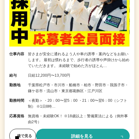
仕事内容
皆さまが安全に通れるよう人や車の誘導・案内などをお願い
します。 最初は慣れるまで、歩行者の誘導や声掛けから始め
ていただきます。 未経験で始めた方がほとん…
給与
日給12,200円〜13,700円
勤務地
千葉県松戸市・市川市・船橋市・柏市・野田市・我孫子市・
鎌ケ谷市・流山市・東京都葛飾区・江戸川区
勤務時間
＜夜勤＞ ・20：00〜翌5：00 ・21：00〜翌6：00（シフト
制） ※1日8時…
応募資格
無資格・未経験OK！ ※18歳以上：警備業法による（例外事
由2号）
詳細を見る
後で見る