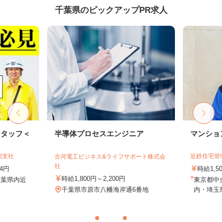
千葉県のピックアップPR求人
スタッフ＜
半導体プロセスエンジニア
マンショ
沼支社
近鉄住宅管
古河電工ビジネス&ライフサポート株式会
社
74円
時給1,
時給1,800円～2,200円
千葉県内近
東京都中
千葉県市原市八幡海岸通6番地
内・埼玉