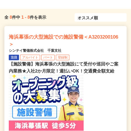
8
1
-
8
全
件中
件を表示
海浜幕張の大型施設での施設警備＜A3203200106
＞
シンテイ警備株式会社 千葉支社
注目
アルバイト
パート
登録制
【施設警備】海浜幕張の大型施設にて受付や巡回やご案
内業務★入社2か月限定！週払いOK！交通費全額支給