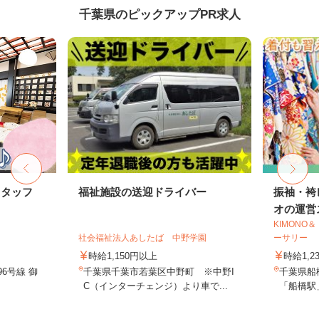
千葉県のピックアップPR求人
スタッフ
福祉施設の送迎ドライバー
振袖・袴
オの運営ス
KIMON
社会福祉法人あしたば 中野学園
ーサリー
時給1,150円以上
時給1,2
6号線 御
千葉県千葉市若葉区中野町 ※中野I
千葉県船
C（インターチェンジ）より車で...
「船橋駅」