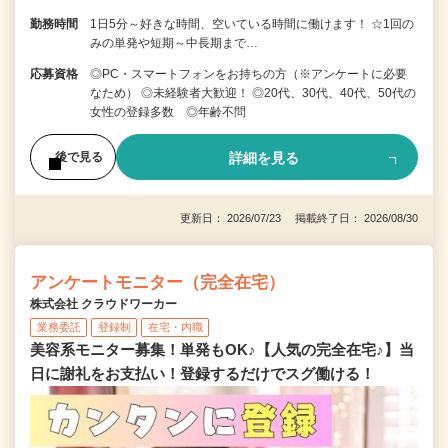
勤務時間
1日5分～好きな時間、空いている時間に働けます！ ☆1回の
みの単発や短期～中長期まで…
応募資格
◎PC・スマートフォンをお持ちの方（※アンケートに必要
なため） ◎未経験者大歓迎！ ◎20代、30代、40代、50代の
女性の登録多数 ◎年齢不問
詳細を見る
後で見る
更新日： 2026/07/23 掲載終了日： 2026/08/30
アンケートモニター（完全在宅）
株式会社 クラウドワーカー
業務委託
登録制
在宅・内職
美容系モニター募集！単発もOK♪【人気の完全在宅♪】当
日に謝礼をお支払い！登録するだけでスグ働ける！