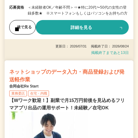
応募資格
＜未経験者OK／年齢不問＞⇒★特に20代〜50代の女性の登
録多数★ ※スマートフォンもしくはパソコンをお持ちの方
詳細を見る
後で見る
更新日： 2026/07/31 掲載終了日： 2026/08/24
掲載終了まであと13日
ネットショップのデータ入力・商品登録および発
送軽作業
合同会社Re Start
業務委託
在宅・内職
【Wワーク歓迎！】副業で月15万円前後を見込めるフリ
マアプリ出品の運用サポート！未経験／在宅OK