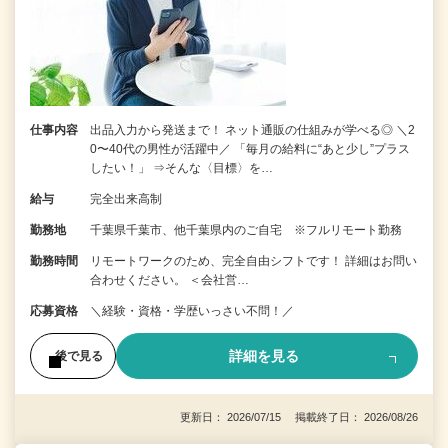
仕事内容
出品入力から発送まで！ ネット通販の仕組みが学べる◎ ＼2
0〜40代の男性が活躍中／ 「毎月の給料に“あと少し”プラス
したい！」 ⇒そんな〈目標〉を…
給与
完全出来高制
勤務地
千葉県千葉市、他千葉県内のご自宅 ※フルリモート勤務
勤務時間
リモートワークのため、完全自由シフトです！ 詳細はお問い
合わせください。 ＜会社営…
応募資格
＼経験・資格・学歴いっさい不問！／
詳細を見る
後で見る
更新日： 2026/07/15 掲載終了日： 2026/08/26