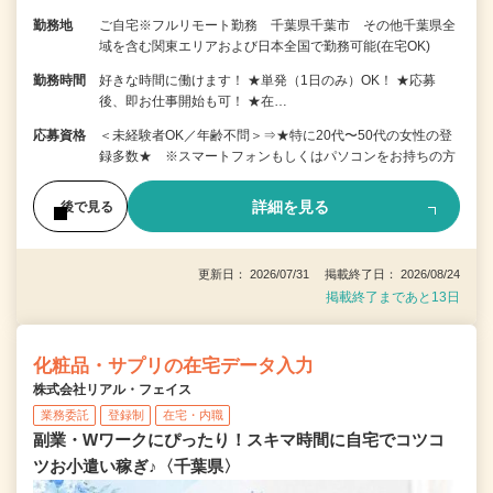
勤務地
ご自宅※フルリモート勤務 千葉県千葉市 その他千葉県全
域を含む関東エリアおよび日本全国で勤務可能(在宅OK)
勤務時間
好きな時間に働けます！ ★単発（1日のみ）OK！ ★応募
後、即お仕事開始も可！ ★在…
応募資格
＜未経験者OK／年齢不問＞⇒★特に20代〜50代の女性の登
録多数★ ※スマートフォンもしくはパソコンをお持ちの方
詳細を見る
後で見る
更新日： 2026/07/31 掲載終了日： 2026/08/24
掲載終了まであと13日
化粧品・サプリの在宅データ入力
株式会社リアル・フェイス
業務委託
登録制
在宅・内職
副業・Wワークにぴったり！スキマ時間に自宅でコツコ
ツお小遣い稼ぎ♪〈千葉県〉