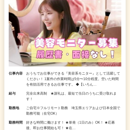
仕事内容
おうちでお仕事ができる『美容系モニター』として活躍して
ください！ 1案件の作業時間は5分〜10分程度。空いた時間
を有効活用できるお仕事です。 ◆【いろん…
給与
完全出来高制 ★謝礼は、最短で当日のうちに受け取れま
す！
勤務地
ご自宅※フルリモート勤務 埼玉県エリアおよび日本全国で
勤務可能（在宅OK）
勤務時間
好きな時間に働けます！ ★単発（1日のみ）OK！ ★応募
後、即お仕事開始も可！ ★在…