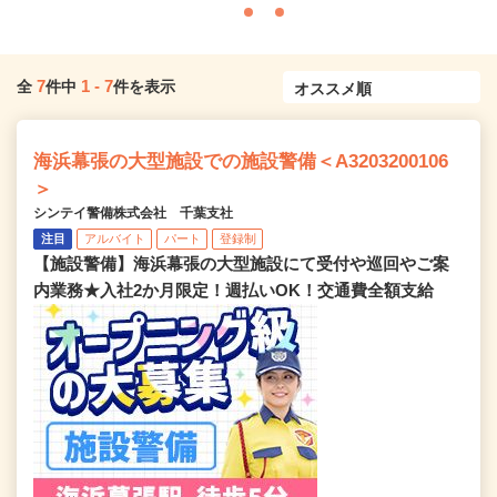
7
1
-
7
全
件中
件を表示
海浜幕張の大型施設での施設警備＜A3203200106
＞
シンテイ警備株式会社 千葉支社
注目
アルバイト
パート
登録制
【施設警備】海浜幕張の大型施設にて受付や巡回やご案
内業務★入社2か月限定！週払いOK！交通費全額支給