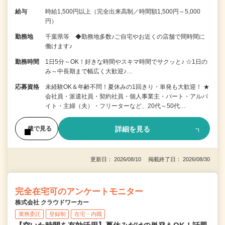
給与
時給1,500円以上（完全出来高制／時間額1,500円～5,000
円）
勤務地
千葉県等 ◆勤務地多数♪ご自宅やお近くの店舗で間時間に
働けます♪
勤務時間
1日5分～OK！好きな時間やスキマ時間でサクッと♪ ☆1日の
み～中長期まで幅広く大歓迎♪…
応募資格
未経験OK＆年齢不問！夏休みの1回きり・単発も大歓迎！ ★
会社員・派遣社員・契約社員・個人事業主・パート・アルバ
イト・主婦（夫）・フリーターなど、20代～50代…
詳細を見る
後で見る
更新日： 2026/08/10 掲載終了日： 2026/08/30
完全在宅可のアンケートモニター
株式会社 クラウドワーカー
業務委託
登録制
在宅・内職