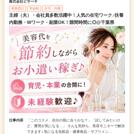
株式会社ビサーチ
業務委託
登録制
在宅・内職
主婦（夫）・会社員多数活躍中！人気の在宅ワーク♪扶養
内勤務・Wワーク・副業OK！隙間時間に◎@千葉県
仕事内容
「このコスメ、自分の肌に合うかな？」「試してみたいけ
ど、費用が気になる…」 そんな気持ち、美容モニターで解決
できます♪ 気になる化粧品・健康食品・サプリメン…