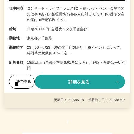
仕事内容
コンサート・ライブ・フェスetc 人気×レアイベント会場での
お仕事 ■案内／整理業務 お客さんに対して入り口の誘導や席
の案内 ■販売業務 イベ…
給与
日給30,000円+交通費※深夜手当含む
勤務地
東京都／千葉県
勤務時間
23：00～翌23：00の間（休憩あり） ※イベントによって、
時間帯の変動あり ※一定…
応募資格
18歳以上（労働基準法第61条による）、経験・学歴は一切不
問
詳細を見る
後で見る
更新日： 2026/07/29 掲載終了日： 2026/09/07
1