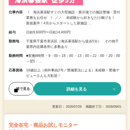
仕事内容
《 海浜幕張駅すぐの大型施設・展示場での施設警備・受付
業務をお任せ 》 ／／ 未経験から好きなだけ稼げる！
新規案件！4月からスタートした新施設 …
給与
日給9,600円〜日給14,400円
勤務地
千葉県千葉市美浜区（海浜幕張駅から徒歩5分） その他千
葉県内近隣各所に多数あり
勤務時間
■実働8時間 ・9：00～18：00 ・13：00～22：00 ・20：00
～翌5：…
応募資格
18歳以上（例外事由2号／警備業法による）未経験・警備デ
ビューさんも大歓迎！
詳細を見る
後で見る
更新日： 2026/07/29 掲載終了日： 2026/09/01
完全在宅・商品お試しモニター