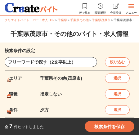
後で見る
閲覧履歴
会員登録
メニュー
クリエイトバイト・パート求人TOP
＞
千葉県
＞
千葉県その他
＞
千葉県茂原市
＞
千葉県茂原市・そ
千葉県茂原市・その他のバイト・求人情報
検索条件の設定
絞り込む
エリア
千葉県その他(茂原市)
選択
職種
指定しない
選択
条件
夕方
選択
7
検索条件を保存
全
件ヒットしました