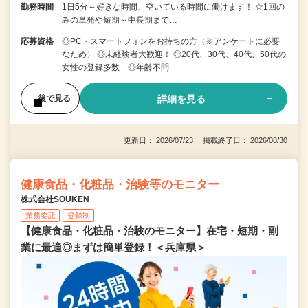
勤務時間
1日5分～好きな時間、空いている時間に働けます！ ☆1回の
みの単発や短期～中長期まで…
応募資格
◎PC・スマートフォンをお持ちの方（※アンケートに必要
なため） ◎未経験者大歓迎！ ◎20代、30代、40代、50代の
女性の登録多数 ◎年齢不問
詳細を見る
後で見る
更新日： 2026/07/23 掲載終了日： 2026/08/30
健康食品・化粧品・治験等のモニター
株式会社SOUKEN
業務委託
登録制
【健康食品・化粧品・治験のモニター】在宅・短期・副
業に最適◎まずは簡単登録！＜兵庫県＞