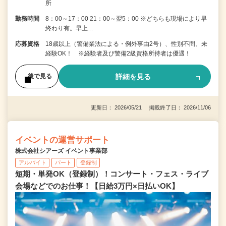
所
勤務時間
8：00～17：00 21：00～翌5：00 ※どちらも現場により早
終わり有。早上…
応募資格
18歳以上（警備業法による・例外事由2号）、性別不問、未
経験OK！ ※経験者及び警備2級資格所持者は優遇！
詳細を見る
後で見る
更新日： 2026/05/21 掲載終了日： 2026/11/06
イベントの運営サポート
株式会社シアーズ イベント事業部
アルバイト
パート
登録制
短期・単発OK（登録制）！コンサート・フェス・ライブ
会場などでのお仕事！【日給3万円×日払いOK】