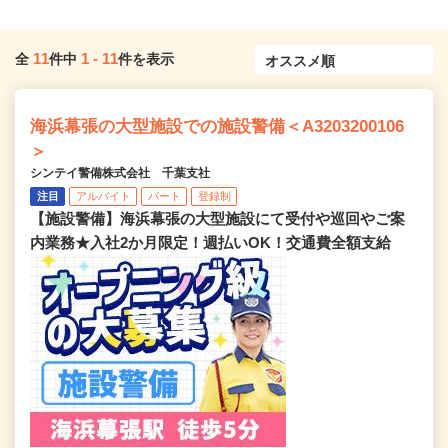
11
1
-
11
全
件中
件を表示
海浜幕張の大型施設での施設警備＜A3203200106
＞
シンテイ警備株式会社 千葉支社
注目
アルバイト
パート
登録制
【施設警備】海浜幕張の大型施設にて受付や巡回やご案
内業務★入社2か月限定！週払いOK！交通費全額支給