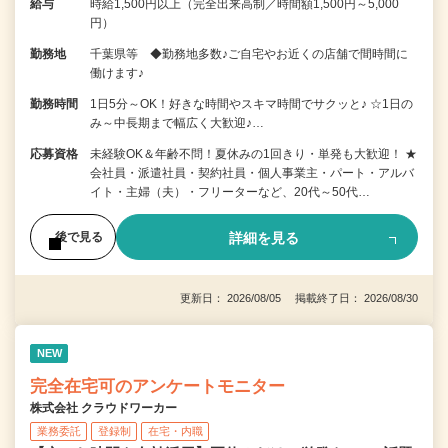
給与
時給1,500円以上（完全出来高制／時間額1,500円～5,000
円）
勤務地
千葉県等 ◆勤務地多数♪ご自宅やお近くの店舗で間時間に
働けます♪
勤務時間
1日5分～OK！好きな時間やスキマ時間でサクッと♪ ☆1日の
み～中長期まで幅広く大歓迎♪…
応募資格
未経験OK＆年齢不問！夏休みの1回きり・単発も大歓迎！ ★
会社員・派遣社員・契約社員・個人事業主・パート・アルバ
イト・主婦（夫）・フリーターなど、20代～50代…
詳細を見る
後で見る
更新日： 2026/08/05 掲載終了日： 2026/08/30
NEW
完全在宅可のアンケートモニター
株式会社 クラウドワーカー
業務委託
登録制
在宅・内職