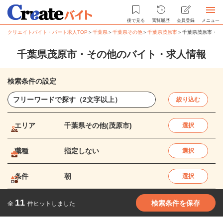
後で見る
閲覧履歴
会員登録
メニュー
クリエイトバイト・パート求人TOP
＞
千葉県
＞
千葉県その他
＞
千葉県茂原市
＞
千葉県茂原市・そ
千葉県茂原市・その他のバイト・求人情報
検索条件の設定
絞り込む
エリア
千葉県その他(茂原市)
選択
職種
指定しない
選択
条件
朝
選択
11
検索条件を保存
全
件ヒットしました