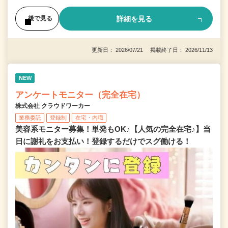
詳細を見る
後で見る
更新日： 2026/07/21 掲載終了日： 2026/11/13
NEW
アンケートモニター（完全在宅）
株式会社 クラウドワーカー
業務委託
登録制
在宅・内職
美容系モニター募集！単発もOK♪【人気の完全在宅♪】当
日に謝礼をお支払い！登録するだけでスグ働ける！