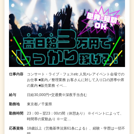
仕事内容
コンサート・ライブ・フェスetc 人気×レアイベント会場での
お仕事 ■案内／整理業務 お客さんに対して入り口の誘導や席
の案内 ■販売業務 イベ…
給与
日給30,000円+交通費※深夜手当含む
勤務地
東京都／千葉県
勤務時間
23：00～翌23：00の間（休憩あり） ※イベントによって、
時間帯の変動あり ※一定…
応募資格
18歳以上（労働基準法第61条による）、経験・学歴は一切不
問