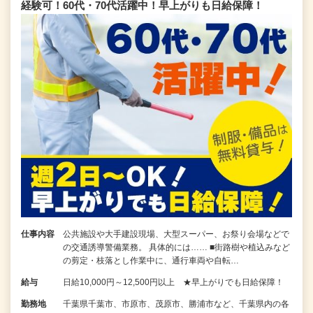
経験可！60代・70代活躍中！早上がりも日給保障！
仕事内容
公共施設や大手建設現場、大型スーパー、お祭り会場などで
の交通誘導警備業務。 具体的には…… ■街路樹や植込みなど
の剪定・枝落とし作業中に、通行車両や自転…
給与
日給10,000円～12,500円以上 ★早上がりでも日給保障！
勤務地
千葉県千葉市、市原市、茂原市、勝浦市など、千葉県内の各