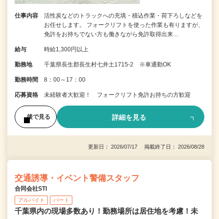
仕事内容
活性炭などのトラックへの充填・積込作業・荷下ろしなどを
お任せします。 フォークリフトを使った作業も有りますが、
免許をお持ちでない方も働きながら免許取得出来…
給与
時給1,300円以上
勤務地
千葉県長生郡長生村七井土1715-2 ※車通勤OK
勤務時間
8：00～17：00
応募資格
未経験者大歓迎！ フォークリフト免許お持ちの方歓迎
詳細を見る
後で見る
更新日： 2026/07/17 掲載終了日： 2026/08/28
交通誘導・イベント警備スタッフ
合同会社STI
アルバイト
パート
千葉県内の現場多数あり！勤務場所は居住地を考慮！未