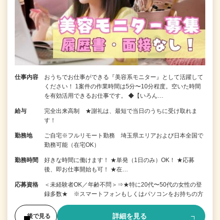
仕事内容
おうちでお仕事ができる『美容系モニター』として活躍して
ください！ 1案件の作業時間は5分〜10分程度。空いた時間
を有効活用できるお仕事です。 ◆【いろん…
給与
完全出来高制 ★謝礼は、最短で当日のうちに受け取れま
す！
勤務地
ご自宅※フルリモート勤務 埼玉県エリアおよび日本全国で
勤務可能（在宅OK）
勤務時間
好きな時間に働けます！ ★単発（1日のみ）OK！ ★応募
後、即お仕事開始も可！ ★在…
応募資格
＜未経験者OK／年齢不問＞⇒★特に20代〜50代の女性の登
録多数★ ※スマートフォンもしくはパソコンをお持ちの方
詳細を見る
後で見る