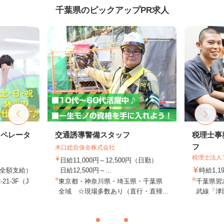
千葉県のピックアップPR求人
オペレータ
交通誘導警備スタッフ
税理士事
フ
木口総合保全株式会社
税理士法人
日給11,000円～12,500円（日勤）
費全額支給）
日給12,500円～...
時給1,1
1-3F（J
東京都・神奈川県・埼玉県・千葉県
千葉県習志
全域 ☆現場多数あり（直行・直帰...
武線「津