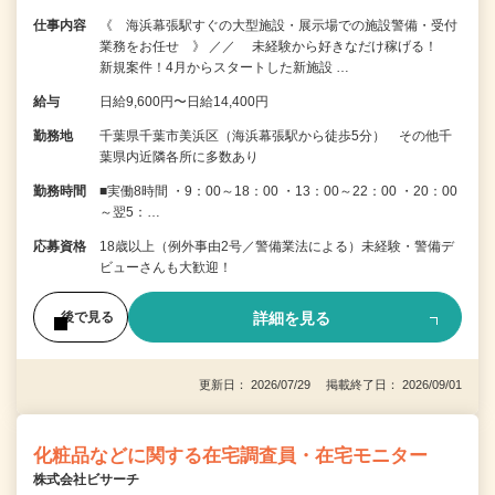
仕事内容
《 海浜幕張駅すぐの大型施設・展示場での施設警備・受付
業務をお任せ 》 ／／ 未経験から好きなだけ稼げる！
新規案件！4月からスタートした新施設 …
給与
日給9,600円〜日給14,400円
勤務地
千葉県千葉市美浜区（海浜幕張駅から徒歩5分） その他千
葉県内近隣各所に多数あり
勤務時間
■実働8時間 ・9：00～18：00 ・13：00～22：00 ・20：00
～翌5：…
応募資格
18歳以上（例外事由2号／警備業法による）未経験・警備デ
ビューさんも大歓迎！
詳細を見る
後で見る
更新日： 2026/07/29 掲載終了日： 2026/09/01
化粧品などに関する在宅調査員・在宅モニター
株式会社ビサーチ