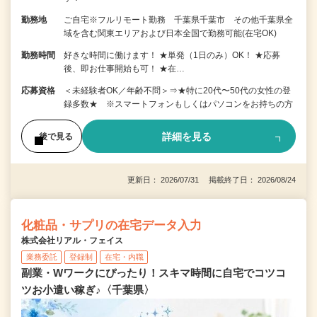
勤務地
ご自宅※フルリモート勤務 千葉県千葉市 その他千葉県全
域を含む関東エリアおよび日本全国で勤務可能(在宅OK)
勤務時間
好きな時間に働けます！ ★単発（1日のみ）OK！ ★応募
後、即お仕事開始も可！ ★在…
応募資格
＜未経験者OK／年齢不問＞⇒★特に20代〜50代の女性の登
録多数★ ※スマートフォンもしくはパソコンをお持ちの方
詳細を見る
後で見る
更新日： 2026/07/31 掲載終了日： 2026/08/24
化粧品・サプリの在宅データ入力
株式会社リアル・フェイス
業務委託
登録制
在宅・内職
副業・Wワークにぴったり！スキマ時間に自宅でコツコ
ツお小遣い稼ぎ♪〈千葉県〉