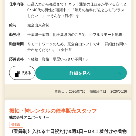
仕事内容
出品入力から発送まで！ ネット通販の仕組みが学べる◎ ＼2
0〜40代の男性が活躍中／ 「毎月の給料に“あと少し”プラス
したい！」 ⇒そんな〈目標〉を…
給与
完全出来高制
勤務地
千葉県千葉市、他千葉県内のご自宅 ※フルリモート勤務
勤務時間
リモートワークのため、完全自由シフトです！ 詳細はお問い
合わせください。 ＜会社営…
応募資格
＼経験・資格・学歴いっさい不問！／
詳細を見る
後で見る
更新日： 2026/07/15 掲載終了日： 2026/08/26
振袖・袴レンタルの催事販売スタッフ
株式会社アニバーサリー
登録制
《登録制》入れる土日祝だけ&週1日～OK！着付けや着物