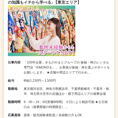
の知識もイチから学べる♪【東京エリア】
仕事内容
「100年企業」きものやまとグループの 振袖・袴のレンタル
専門店『KIMONO＆』。 お客様が振袖・袴を選ぶサポートを
お願いします。 ★店舗や周辺エリアで行われ…
給与
時給1,230円～1,500円
勤務地
東京都渋谷区、神奈川県横浜市、千葉県船橋市・千葉市・柏
市、埼玉県大宮市の店舗ほか・都下周辺エリアの催事会場
勤務時間
9：00～18：00(実働8時間) ※日により相談可能 ★土日祝
のみ（催事開催の時期限定）…
応募資格
接客・販売経験者歓迎／未経験の方もOK