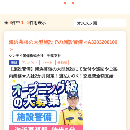
8
1
-
8
全
件中
件を表示
海浜幕張の大型施設での施設警備＜A3203200106
＞
シンテイ警備株式会社 千葉支社
注目
アルバイト
パート
登録制
【施設警備】海浜幕張の大型施設にて受付や巡回やご案
内業務★入社2か月限定！週払いOK！交通費全額支給