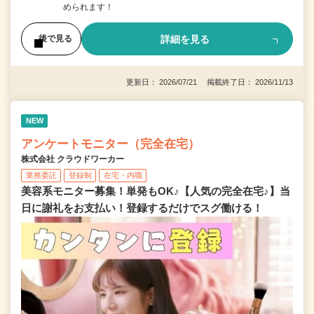
められます！
詳細を見る
後で見る
更新日： 2026/07/21 掲載終了日： 2026/11/13
NEW
アンケートモニター（完全在宅）
株式会社 クラウドワーカー
業務委託
登録制
在宅・内職
美容系モニター募集！単発もOK♪【人気の完全在宅♪】当
日に謝礼をお支払い！登録するだけでスグ働ける！