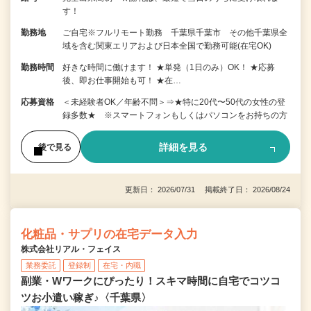
す！
勤務地
ご自宅※フルリモート勤務 千葉県千葉市 その他千葉県全
域を含む関東エリアおよび日本全国で勤務可能(在宅OK)
勤務時間
好きな時間に働けます！ ★単発（1日のみ）OK！ ★応募
後、即お仕事開始も可！ ★在…
応募資格
＜未経験者OK／年齢不問＞⇒★特に20代〜50代の女性の登
録多数★ ※スマートフォンもしくはパソコンをお持ちの方
詳細を見る
後で見る
更新日： 2026/07/31 掲載終了日： 2026/08/24
化粧品・サプリの在宅データ入力
株式会社リアル・フェイス
業務委託
登録制
在宅・内職
副業・Wワークにぴったり！スキマ時間に自宅でコツコ
ツお小遣い稼ぎ♪〈千葉県〉