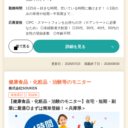
勤務時間
1日5分～好きな時間、空いている時間に働けます！ ☆1回の
みの単発や短期～中長期まで…
応募資格
◎PC・スマートフォンをお持ちの方（※アンケートに必要
なため） ◎未経験者大歓迎！ ◎20代、30代、40代、50代の
女性の登録多数 ◎年齢不問
詳細を見る
後で見る
更新日： 2026/07/23 掲載終了日： 2026/08/30
健康食品・化粧品・治験等のモニター
株式会社SOUKEN
業務委託
登録制
【健康食品・化粧品・治験のモニター】在宅・短期・副
業に最適◎まずは簡単登録！＜兵庫県＞