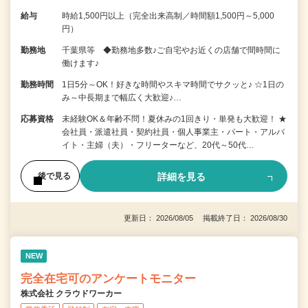
給与
時給1,500円以上（完全出来高制／時間額1,500円～5,000
円）
勤務地
千葉県等 ◆勤務地多数♪ご自宅やお近くの店舗で間時間に
働けます♪
勤務時間
1日5分～OK！好きな時間やスキマ時間でサクッと♪ ☆1日の
み～中長期まで幅広く大歓迎♪…
応募資格
未経験OK＆年齢不問！夏休みの1回きり・単発も大歓迎！ ★
会社員・派遣社員・契約社員・個人事業主・パート・アルバ
イト・主婦（夫）・フリーターなど、20代～50代…
詳細を見る
後で見る
更新日： 2026/08/05 掲載終了日： 2026/08/30
NEW
完全在宅可のアンケートモニター
株式会社 クラウドワーカー