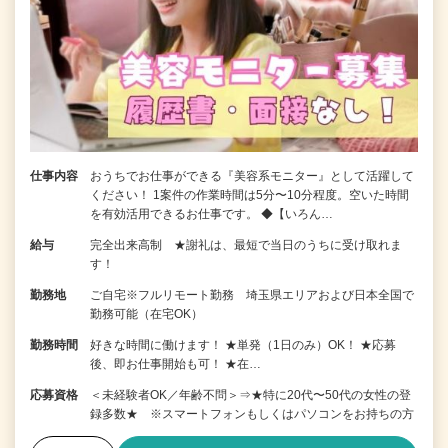
仕事内容
おうちでお仕事ができる『美容系モニター』として活躍して
ください！ 1案件の作業時間は5分〜10分程度。空いた時間
を有効活用できるお仕事です。 ◆【いろん…
給与
完全出来高制 ★謝礼は、最短で当日のうちに受け取れま
す！
勤務地
ご自宅※フルリモート勤務 埼玉県エリアおよび日本全国で
勤務可能（在宅OK）
勤務時間
好きな時間に働けます！ ★単発（1日のみ）OK！ ★応募
後、即お仕事開始も可！ ★在…
応募資格
＜未経験者OK／年齢不問＞⇒★特に20代〜50代の女性の登
録多数★ ※スマートフォンもしくはパソコンをお持ちの方