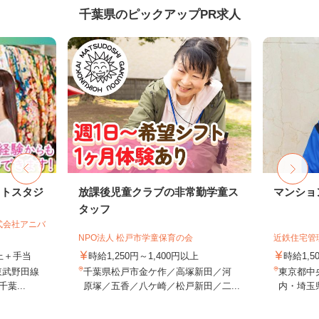
千葉県のピックアップPR求人
ォトスタジ
放課後児童クラブの非常勤学童ス
マンショ
タッフ
式会社アニバ
NPO法人 松戸市学童保育の会
近鉄住宅管
以上＋手当
時給1,250円～1,400円以上
時給1,
東武野田線
千葉県松戸市金ケ作／高塚新田／河
東京都中
葉...
原塚／五香／八ケ崎／松戸新田／二...
内・埼玉