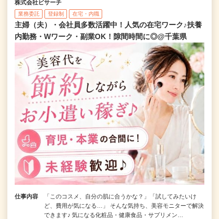
株式会社ビサーチ
業務委託
登録制
在宅・内職
主婦（夫）・会社員多数活躍中！人気の在宅ワーク♪扶養
内勤務・Wワーク・副業OK！隙間時間に◎@千葉県
仕事内容
「このコスメ、自分の肌に合うかな？」「試してみたいけ
ど、費用が気になる…」 そんな気持ち、美容モニターで解決
できます♪ 気になる化粧品・健康食品・サプリメン…