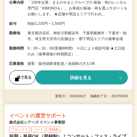
仕事内容
「100年企業」きものやまとグループの 振袖・袴のレンタル
専門店『KIMONO＆』。 お客様が振袖・袴を選ぶサポートを
お願いします。 ★店舗や周辺エリアで行われ…
給与
時給1,230円～1,500円
勤務地
東京都渋谷区、神奈川県横浜市、千葉県船橋市・千葉市・柏
市、埼玉県大宮市の店舗ほか・都下周辺エリアの催事会場
勤務時間
9：00～18：00(実働8時間) ※日により相談可能 ★土日祝
のみ（催事開催の時期限定）…
応募資格
接客・販売経験者歓迎／未経験の方もOK
詳細を見る
後で見る
更新日： 2026/03/27 掲載終了日： 2027/03/05
イベントの運営サポート
株式会社シアーズ イベント事業部
アルバイト
パート
登録制
短期・単発OK（登録制）！コンサート・フェス・ライブ