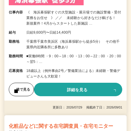
仕事内容
《 海浜幕張駅すぐの大型施設・展示場での施設警備・受付
業務をお任せ 》 ／／ 未経験から好きなだけ稼げる！
新規案件！4月からスタートした新施設 …
給与
日給9,600円〜日給14,400円
勤務地
千葉県千葉市美浜区（海浜幕張駅から徒歩5分） その他千
葉県内近隣各所に多数あり
勤務時間
■実働8時間 ・9：00～18：00 ・13：00～22：00 ・20：00
～翌5：…
応募資格
18歳以上（例外事由2号／警備業法による）未経験・警備デ
ビューさんも大歓迎！
詳細を見る
後で見る
更新日： 2026/07/29 掲載終了日： 2026/09/01
化粧品などに関する在宅調査員・在宅モニター