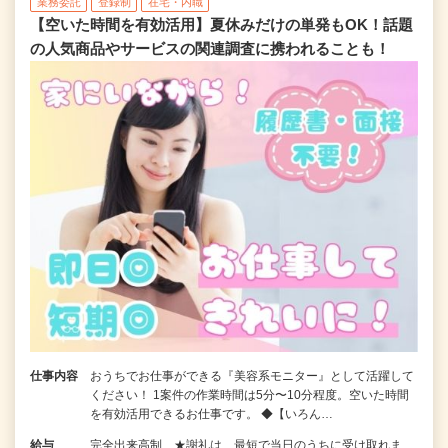
業務委託
登録制
在宅・内職
【空いた時間を有効活用】夏休みだけの単発もOK！話題
の人気商品やサービスの関連調査に携われることも！
仕事内容
おうちでお仕事ができる『美容系モニター』として活躍して
ください！ 1案件の作業時間は5分〜10分程度。空いた時間
を有効活用できるお仕事です。 ◆【いろん…
給与
完全出来高制 ★謝礼は、最短で当日のうちに受け取れま