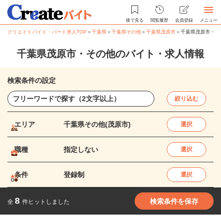
後で見る
閲覧履歴
会員登録
メニュー
クリエイトバイト・パート求人TOP
＞
千葉県
＞
千葉県その他
＞
千葉県茂原市
＞
千葉県茂原市・そ
千葉県茂原市・その他のバイト・求人情報
検索条件の設定
絞り込む
エリア
千葉県その他(茂原市)
選択
職種
指定しない
選択
条件
登録制
選択
8
検索条件を保存
全
件ヒットしました