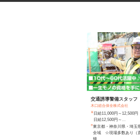
鉄道工事の列車見張りスタッフ
交通誘導警備スタッフ
木口総合保全株式会社
＜A320320...
日給11,000円～12,5
シンテイ警備株式会社 津田沼支社
日給12,500円～...
日給10,500円～日給14,474円
東京都・神奈川県・埼玉
千葉県船橋市 その他 千葉県内近
全域 ☆現場多数あり（