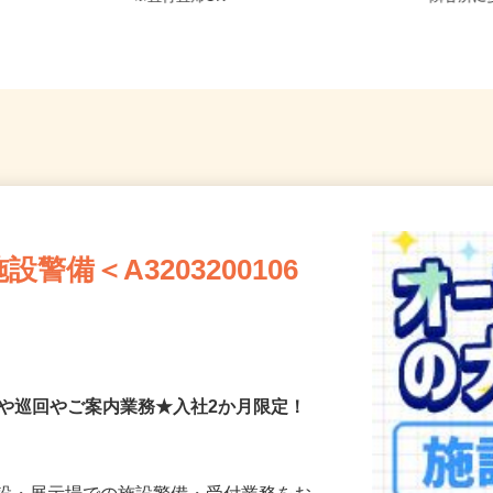
※直行直帰OK
隣各所
備＜A3203200106
付や巡回やご案内業務★入社2か月限定！