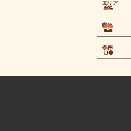
エリア
職種
条件