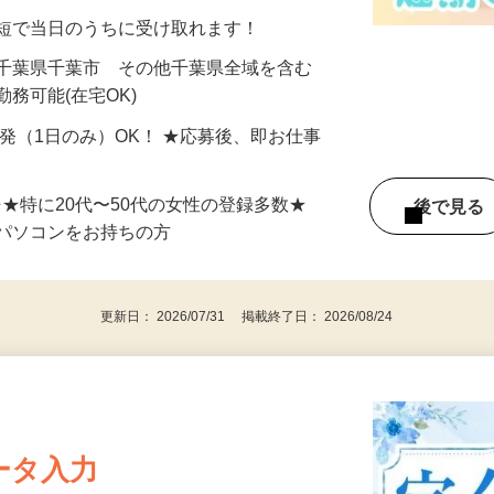
分〜10分程度。空いた時間を有効活用できる
最短で当日のうちに受け取れます！
 千葉県千葉市 その他千葉県全域を含む
務可能(在宅OK)
単発（1日のみ）OK！ ★応募後、即お仕事
⇒★特に20代〜50代の女性の登録多数★
後で見
パソコンをお持ちの方
更新日： 2026/07/31 掲載終了日： 2026/08/24