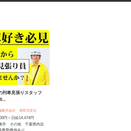
事の列車見張りスタッフ
交通誘導警備スタッフ
木口総合保全株式会社
20...
日給11,000円～12,500円（日勤）
警備株式会社 津田沼支社
日給12,500円～...
,500円～日給14,474円
東京都・神奈川県・埼玉県・千葉県
船橋市 その他 千葉県内近
全域 ☆現場多数あり（直行・直