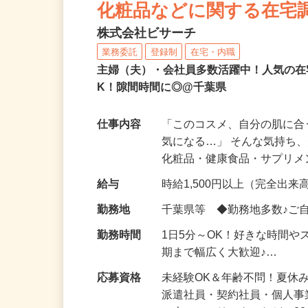
NEW
化粧品などに関する在宅
株式会社ビサーチ
業務委託
登録制
在宅・内職
主婦（夫）・会社員多数活躍中！人気の在
K！隙間時間に◎@千葉県
仕事内容
「このコスメ、自分の肌に
気になる…」 そんな気持ち
化粧品・健康食品・サプリ
給与
時給1,500円以上（完全出来高
勤務地
千葉県等 ◆勤務地多数♪ご
勤務時間
1日5分～OK！好きな時間や
期まで幅広く大歓迎♪…
応募資格
未経験OK＆年齢不問！夏休