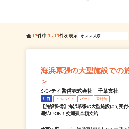
隣各所に多数勤務地あり
帰...
全
13
件中
1
-
13
件を表示
海浜幕張の大型施設での施設警
＞
シンテイ警備株式会社 千葉支社
注目
アルバイト
パート
登録制
【施設警備】海浜幕張の大型施設にて受
週払いOK！交通費全額支給