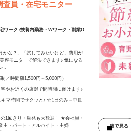
調査員・在宅モニター
宅ワーク♪扶養内勤務・Wワーク・副業O
合うかな？」「試してみたいけど、費用が
、美容モニターで解決できます♪ 気になる
メン…
制／時間額1,500円～5,000円）
自宅やお近くの店舗で間時間に働けます♪
スキマ時間でサクッと♪ ☆1日のみ～中長
みの1回きり・単発も大歓迎！ ★会社員・