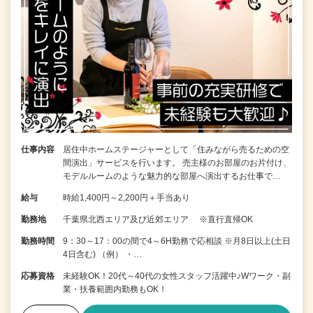
仕事内容
居住中ホームステージャーとして「住みながら売るための空
間演出」サービスを行います。 売主様のお部屋のお片付け、
モデルルームのような魅力的な部屋へ演出するお仕事で…
給与
時給1,400円～2,200円＋手当あり
勤務地
千葉県北西エリア及び近郊エリア ※直行直帰OK
勤務時間
9：30～17：00の間で4～6H勤務で応相談 ※月8日以上(土日
4日含む) （例） ・…
応募資格
未経験OK！20代～40代の女性スタッフ活躍中♪Wワーク・副
業・扶養範囲内勤務もOK！