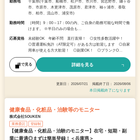
勤務地
千葉県(千葉市、船橋市、松戸市、市川市、習志野市、鎌ヶ谷
市、市原市、木更津市、茂原市、君津市、袖ヶ浦市、香取
市、柏市、流山市、浦安市)
勤務時間
［時間］9：00～17：00の内、ご自身の勤務可能な時間で働
けます。 ※半日のみの場合も…
応募資格
未経験OK 年齢不問 直行直帰！ ◎女性多数活躍中！
◎普通運転免許（AT限定可）がある方は歓迎します ◎自家
用車が使える方大歓迎！ ◎副業OK！ ◎ブランクO…
詳細を見る
後で見る
更新日： 2026/07/21 掲載終了日： 2026/08/06
本日掲載終了になります
健康食品・化粧品・治験等のモニター
株式会社SOUKEN
業務委託
登録制
【健康食品・化粧品・治験のモニター】在宅・短期・副
業に最適◎まずは簡単登録！＜兵庫県＞