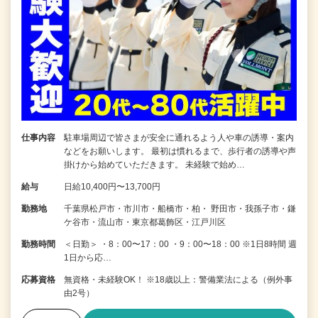
仕事内容
駐車場周辺で皆さまが安全に通れるよう人や車の誘導・案内
などをお願いします。 最初は慣れるまで、歩行者の誘導や声
掛けから始めていただきます。 未経験で始め…
給与
日給10,400円〜13,700円
勤務地
千葉県松戸市・市川市・船橋市・柏・ 野田市・我孫子市・鎌
ケ谷市・流山市・東京都葛飾区・江戸川区
勤務時間
＜日勤＞ ・8：00〜17：00 ・9：00〜18：00 ※1日8時間 週
1日から応…
応募資格
無資格・未経験OK！ ※18歳以上：警備業法による（例外事
由2号）