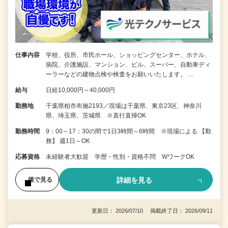
仕事内容
学校、役所、市民ホール、ショッピングセンター、ホテル、
病院、介護施設、マンション、ビル、スーパー、自動車ディ
ーラーなどの建物点検や検査をお願いいたします。 …
給与
日給10,000円～40,000円
勤務地
千葉県柏市布施2193／現場は千葉県、東京23区、神奈川
県、埼玉県、茨城県 ※直行直帰OK
勤務時間
9：00～17：30の間で1日3時間～6時間 ※現場による 【勤
務】 週1日～OK
応募資格
未経験者大歓迎 学歴・性別・資格不問 WワークOK
詳細を見る
後で見る
更新日： 2026/07/10 掲載終了日： 2026/09/11