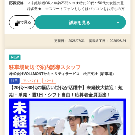
応募資格
＜未経験者OK／年齢不問＞⇒★特に20代〜50代の女性の登
録多数★ ※スマートフォンもしくはパソコンをお持ちの方
詳細を見る
後で見る
更新日： 2026/07/31 掲載終了日： 2026/08/24
NEW
駐車場周辺で案内誘導スタッフ
株式会社VOLLMONTセキュリティサービス 松戸支社（駐車場）
注目
アルバイト
パート
【20代〜80代の幅広い世代が活躍中】未経験大歓迎！短
期・単発・週1日・シフト自由！応募者全員面接！