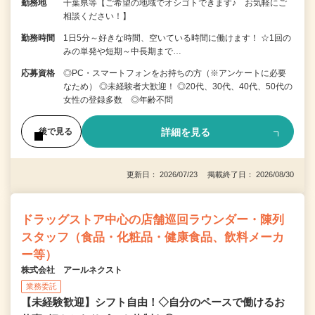
勤務地
千葉県等【ご希望の地域でオシゴトできます♪ お気軽にご
相談ください！】
勤務時間
1日5分～好きな時間、空いている時間に働けます！ ☆1回の
みの単発や短期～中長期まで…
応募資格
◎PC・スマートフォンをお持ちの方（※アンケートに必要
なため） ◎未経験者大歓迎！ ◎20代、30代、40代、50代の
女性の登録多数 ◎年齢不問
詳細を見る
後で見る
更新日： 2026/07/23 掲載終了日： 2026/08/30
ドラッグストア中心の店舗巡回ラウンダー・陳列
スタッフ（食品・化粧品・健康食品、飲料メーカ
ー等）
株式会社 アールネクスト
業務委託
【未経験歓迎】シフト自由！◇自分のペースで働けるお