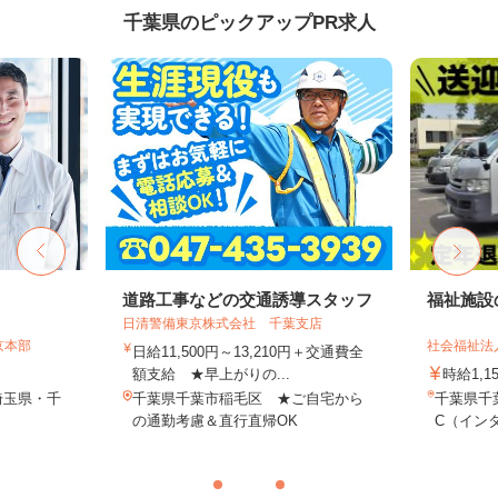
千葉県のピックアップPR求人
道路工事などの交通誘導スタッフ
福祉施設
日清警備東京株式会社 千葉支店
京本部
社会福祉法
日給11,500円～13,210円＋交通費全
額支給 ★早上がりの...
時給1,1
埼玉県・千
千葉県千葉市稲毛区 ★ご自宅から
千葉県千
の通勤考慮＆直行直帰OK
C（インタ