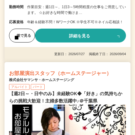
勤務時間
作業目安：週1日～、1日3～5時間程度の仕事をご用意してい
ます。 ☆お好きな時間で働けま…
応募資格
年齢＆経験不問！WワークOK ※学生不可※ネイル応相談！
詳細を見る
後で見る
更新日： 2026/07/27 掲載終了日： 2026/09/04
お部屋演出スタッフ（ホームステージャー）
株式会社サマンサ・ホームステージング
アルバイト
パート
【週2日～・日中のみ】未経験OK◆「好き」の気持ちか
らの挑戦大歓迎！主婦多数活躍中♪＠千葉県