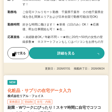
す！
勤務地
ご自宅※フルリモート勤務 千葉県千葉市 その他千葉県全
域を含む関東エリアおよび日本全国で勤務可能(在宅OK)
勤務時間
好きな時間に働けます！ ★単発（1日のみ）OK！ ★応募
後、即お仕事開始も可！ ★在…
応募資格
＜未経験者OK／年齢不問＞⇒★特に20代〜50代の女性の登
録多数★ ※スマートフォンもしくはパソコンをお持ちの方
詳細を見る
後で見る
更新日： 2026/07/31 掲載終了日： 2026/08/24
NEW
化粧品・サプリの在宅データ入力
株式会社リアル・フェイス
業務委託
登録制
在宅・内職
副業・Wワークにぴったり！スキマ時間に自宅でコツコ