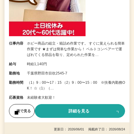
仕事内容
ホビー商品の組立・箱詰め作業です。 すぐに覚えられる簡単
作業です ★まずは簡単な作業から！ ベルトコンベアーで運
ばれてくる部品を取り、定められた作業を…
給与
時給1,140円
勤務地
千葉県野田市目吹2545-7
勤務時間
（1）9：00〜17：15 （2）9：00〜15：00 ※扶養内勤務O
K！ ☆（1）（…
応募資格
未経験者大歓迎！
詳細を見る
後で見る
更新日： 2026/06/01 掲載終了日： 2026/08/24