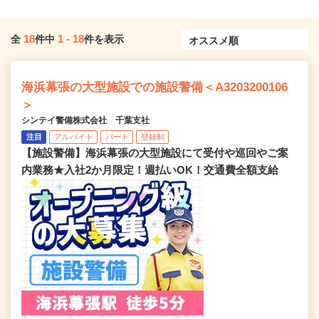
18
1
-
18
全
件中
件を表示
海浜幕張の大型施設での施設警備＜A3203200106
＞
シンテイ警備株式会社 千葉支社
注目
アルバイト
パート
登録制
【施設警備】海浜幕張の大型施設にて受付や巡回やご案
内業務★入社2か月限定！週払いOK！交通費全額支給