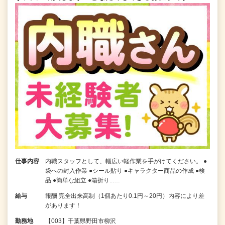
仕事内容
内職スタッフとして、幅広い軽作業を手がけてください。 ●
袋への封入作業 ●シール貼り ●キャラクター商品の作成 ●検
品 ●簡単な組立 ●箱折り...…
給与
報酬 完全出来高制（1個あたり0.1円～20円）内容により差
があります！
勤務地
【003】千葉県野田市柳沢