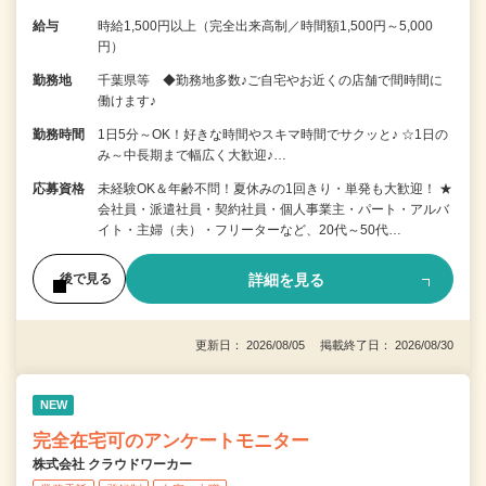
給与
時給1,500円以上（完全出来高制／時間額1,500円～5,000
円）
勤務地
千葉県等 ◆勤務地多数♪ご自宅やお近くの店舗で間時間に
働けます♪
勤務時間
1日5分～OK！好きな時間やスキマ時間でサクッと♪ ☆1日の
み～中長期まで幅広く大歓迎♪…
応募資格
未経験OK＆年齢不問！夏休みの1回きり・単発も大歓迎！ ★
会社員・派遣社員・契約社員・個人事業主・パート・アルバ
イト・主婦（夫）・フリーターなど、20代～50代…
詳細を見る
後で見る
更新日： 2026/08/05 掲載終了日： 2026/08/30
NEW
完全在宅可のアンケートモニター
株式会社 クラウドワーカー