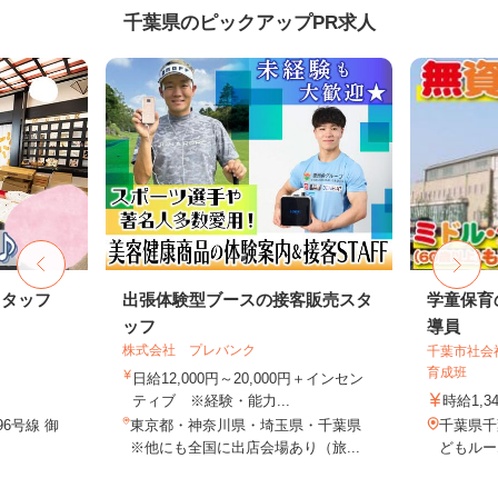
千葉県のピックアップPR求人
スタッフ
出張体験型ブースの接客販売スタ
学童保育
ッフ
導員
株式会社 プレバンク
千葉市社会
育成班
日給12,000円～20,000円＋インセン
ティブ ※経験・能力...
時給1,3
6号線 御
東京都・神奈川県・埼玉県・千葉県
千葉県千
※他にも全国に出店会場あり（旅...
どもルー