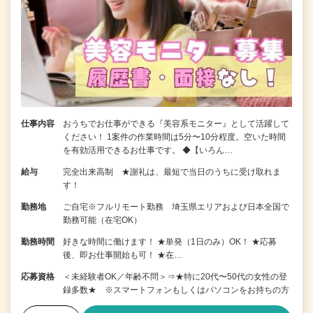
仕事内容
おうちでお仕事ができる『美容系モニター』として活躍して
ください！ 1案件の作業時間は5分〜10分程度。空いた時間
を有効活用できるお仕事です。 ◆【いろん…
給与
完全出来高制 ★謝礼は、最短で当日のうちに受け取れま
す！
勤務地
ご自宅※フルリモート勤務 埼玉県エリアおよび日本全国で
勤務可能（在宅OK）
勤務時間
好きな時間に働けます！ ★単発（1日のみ）OK！ ★応募
後、即お仕事開始も可！ ★在…
応募資格
＜未経験者OK／年齢不問＞⇒★特に20代〜50代の女性の登
録多数★ ※スマートフォンもしくはパソコンをお持ちの方