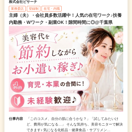
株式会社ビサーチ
業務委託
登録制
在宅・内職
主婦（夫）・会社員多数活躍中！人気の在宅ワーク♪扶養
内勤務・Wワーク・副業OK！隙間時間に◎@千葉県
仕事内容
「このコスメ、自分の肌に合うかな？」「試してみたいけ
ど、費用が気になる…」 そんな気持ち、美容モニターで解決
できます♪ 気になる化粧品・健康食品・サプリメン…