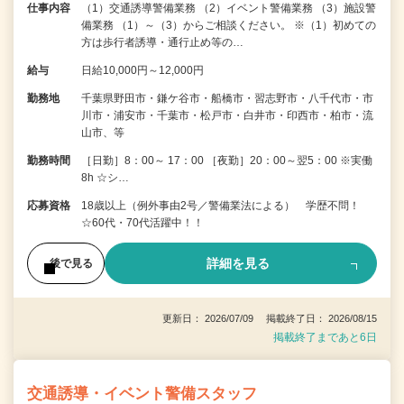
仕事内容
（1）交通誘導警備業務 （2）イベント警備業務 （3）施設警
備業務 （1）～（3）からご相談ください。 ※（1）初めての
方は歩行者誘導・通行止め等の…
給与
日給10,000円～12,000円
勤務地
千葉県野田市・鎌ケ谷市・船橋市・習志野市・八千代市・市
川市・浦安市・千葉市・松戸市・白井市・印西市・柏市・流
山市、等
勤務時間
［日勤］8：00～ 17：00 ［夜勤］20：00～翌5：00 ※実働
8h ☆シ…
応募資格
18歳以上（例外事由2号／警備業法による） 学歴不問！
☆60代・70代活躍中！！
詳細を見る
後で見る
更新日： 2026/07/09 掲載終了日： 2026/08/15
掲載終了まであと6日
交通誘導・イベント警備スタッフ