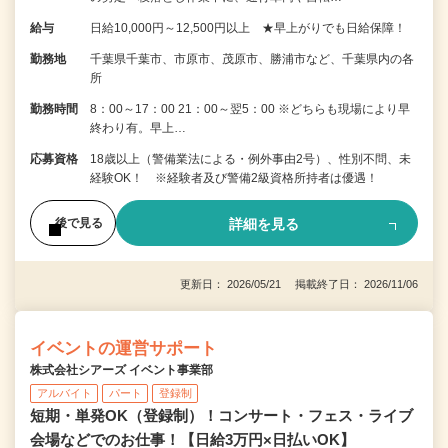
給与
日給10,000円～12,500円以上 ★早上がりでも日給保障！
勤務地
千葉県千葉市、市原市、茂原市、勝浦市など、千葉県内の各
所
勤務時間
8：00～17：00 21：00～翌5：00 ※どちらも現場により早
終わり有。早上…
応募資格
18歳以上（警備業法による・例外事由2号）、性別不問、未
経験OK！ ※経験者及び警備2級資格所持者は優遇！
詳細を見る
後で見る
更新日： 2026/05/21 掲載終了日： 2026/11/06
イベントの運営サポート
株式会社シアーズ イベント事業部
アルバイト
パート
登録制
短期・単発OK（登録制）！コンサート・フェス・ライブ
会場などでのお仕事！【日給3万円×日払いOK】