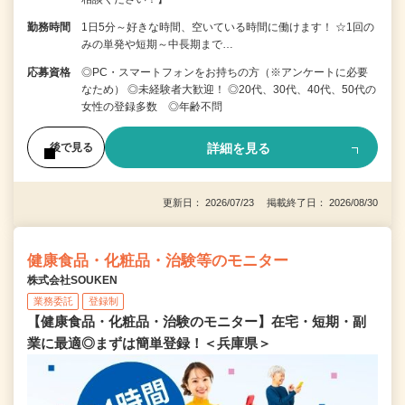
勤務時間
1日5分～好きな時間、空いている時間に働けます！ ☆1回の
みの単発や短期～中長期まで…
応募資格
◎PC・スマートフォンをお持ちの方（※アンケートに必要
なため） ◎未経験者大歓迎！ ◎20代、30代、40代、50代の
女性の登録多数 ◎年齢不問
詳細を見る
後で見る
更新日： 2026/07/23 掲載終了日： 2026/08/30
健康食品・化粧品・治験等のモニター
株式会社SOUKEN
業務委託
登録制
【健康食品・化粧品・治験のモニター】在宅・短期・副
業に最適◎まずは簡単登録！＜兵庫県＞