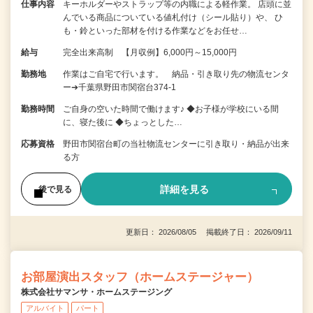
仕事内容
キーホルダーやストラップ等の内職による軽作業。 店頭に並
んでいる商品についている値札付け（シール貼り）や、 ひ
も・鈴といった部材を付ける作業などをお任せ…
給与
完全出来高制 【月収例】6,000円～15,000円
勤務地
作業はご自宅で行います。 納品・引き取り先の物流センタ
ー➔千葉県野田市関宿台374-1
勤務時間
ご自身の空いた時間で働けます♪ ◆お子様が学校にいる間
に、寝た後に ◆ちょっとした…
応募資格
野田市関宿台町の当社物流センターに引き取り・納品が出来
る方
詳細を見る
後で見る
更新日： 2026/08/05 掲載終了日： 2026/09/11
お部屋演出スタッフ（ホームステージャー）
株式会社サマンサ・ホームステージング
アルバイト
パート