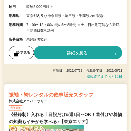
給与
時給2,000円以上
勤務地
東京都内及び神奈川県・埼玉県・千葉県内の現場
勤務時間
7：00〜18：00の間の6〜8時間 ※土・日出勤可能な方歓迎
※勤務日数相談可
応募資格
未経験者歓迎
詳細を見る
後で見る
更新日： 2026/07/23 掲載終了日： 2026/08/21
掲載終了まであと12日
振袖・袴レンタルの催事販売スタッフ
株式会社アニバーサリー
登録制
《登録制》入れる土日祝だけ&週1日～OK！着付けや着物
の知識もイチから学べる♪【東京エリア】