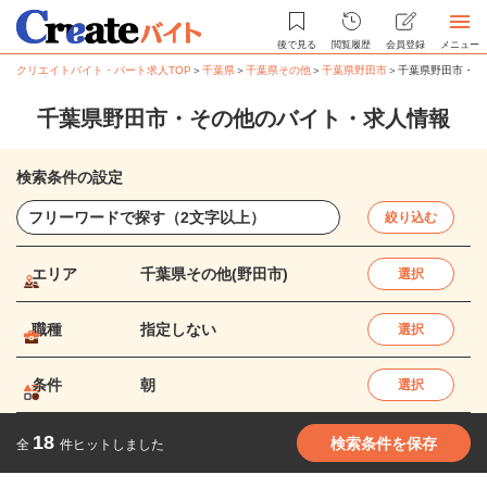
後で見る
閲覧履歴
会員登録
メニュー
クリエイトバイト・パート求人TOP
＞
千葉県
＞
千葉県その他
＞
千葉県野田市
＞
千葉県野田市・そ
千葉県野田市・その他のバイト・求人情報
検索条件の設定
絞り込む
エリア
千葉県その他(野田市)
選択
職種
指定しない
選択
条件
朝
選択
18
検索条件を保存
全
件ヒットしました