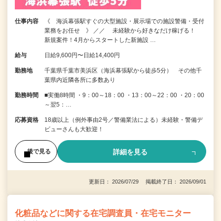
仕事内容
《 海浜幕張駅すぐの大型施設・展示場での施設警備・受付
業務をお任せ 》 ／／ 未経験から好きなだけ稼げる！
新規案件！4月からスタートした新施設 …
給与
日給9,600円〜日給14,400円
勤務地
千葉県千葉市美浜区（海浜幕張駅から徒歩5分） その他千
葉県内近隣各所に多数あり
勤務時間
■実働8時間 ・9：00～18：00 ・13：00～22：00 ・20：00
～翌5：…
応募資格
18歳以上（例外事由2号／警備業法による）未経験・警備デ
ビューさんも大歓迎！
詳細を見る
後で見る
更新日： 2026/07/29 掲載終了日： 2026/09/01
化粧品などに関する在宅調査員・在宅モニター