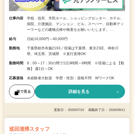
仕事内容
学校、役所、市民ホール、ショッピングセンター、ホテル、
病院、介護施設、マンション、ビル、スーパー、自動車ディ
ーラーなどの建物点検や検査をお願いいたします。 …
給与
日給10,000円～40,000円
勤務地
千葉県柏市布施2193／現場は千葉県、東京23区、神奈川
県、埼玉県、茨城県 ※直行直帰OK
勤務時間
9：00～17：30の間で1日3時間～6時間 ※現場による 【勤
務】 週1日～OK
応募資格
未経験者大歓迎 学歴・性別・資格不問 WワークOK
詳細を見る
後で見る
更新日： 2026/07/10 掲載終了日： 2026/09/11
巡回清掃スタッフ