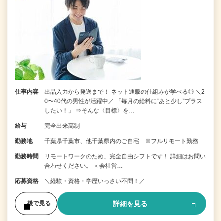
仕事内容
出品入力から発送まで！ ネット通販の仕組みが学べる◎ ＼2
0〜40代の男性が活躍中／ 「毎月の給料に“あと少し”プラス
したい！」 ⇒そんな〈目標〉を…
給与
完全出来高制
勤務地
千葉県千葉市、他千葉県内のご自宅 ※フルリモート勤務
勤務時間
リモートワークのため、完全自由シフトです！ 詳細はお問い
合わせください。 ＜会社営…
応募資格
＼経験・資格・学歴いっさい不問！／
詳細を見る
後で見る