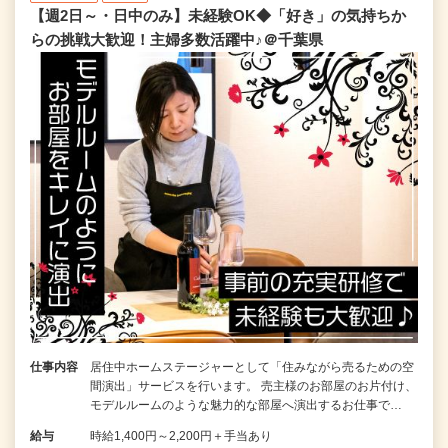
【週2日～・日中のみ】未経験OK◆「好き」の気持ちか
らの挑戦大歓迎！主婦多数活躍中♪＠千葉県
仕事内容
居住中ホームステージャーとして「住みながら売るための空
間演出」サービスを行います。 売主様のお部屋のお片付け、
モデルルームのような魅力的な部屋へ演出するお仕事で…
給与
時給1,400円～2,200円＋手当あり