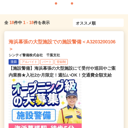
18
1
-
18
全
件中
件を表示
海浜幕張の大型施設での施設警備＜A3203200106
＞
シンテイ警備株式会社 千葉支社
注目
アルバイト
パート
登録制
【施設警備】海浜幕張の大型施設にて受付や巡回やご案
内業務★入社2か月限定！週払いOK！交通費全額支給