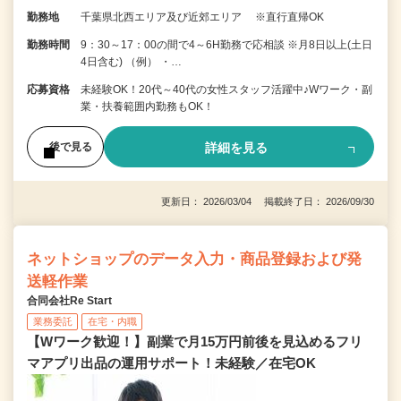
勤務地
千葉県北西エリア及び近郊エリア ※直行直帰OK
勤務時間
9：30～17：00の間で4～6H勤務で応相談 ※月8日以上(土日
4日含む) （例） ・…
応募資格
未経験OK！20代～40代の女性スタッフ活躍中♪Wワーク・副
業・扶養範囲内勤務もOK！
詳細を見る
後で見る
更新日： 2026/03/04 掲載終了日： 2026/09/30
ネットショップのデータ入力・商品登録および発
送軽作業
合同会社Re Start
業務委託
在宅・内職
【Wワーク歓迎！】副業で月15万円前後を見込めるフリ
マアプリ出品の運用サポート！未経験／在宅OK