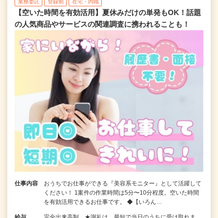
業務委託
登録制
在宅・内職
【空いた時間を有効活用】夏休みだけの単発もOK！話題
の人気商品やサービスの関連調査に携われることも！
仕事内容
おうちでお仕事ができる『美容系モニター』として活躍して
ください！ 1案件の作業時間は5分〜10分程度。空いた時間
を有効活用できるお仕事です。 ◆【いろん…
給与
完全出来高制 ★謝礼は、最短で当日のうちに受け取れま