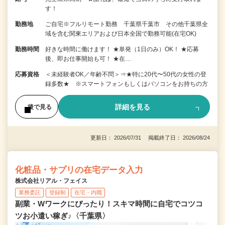
す！
勤務地
ご自宅※フルリモート勤務 千葉県千葉市 その他千葉県全
域を含む関東エリアおよび日本全国で勤務可能(在宅OK)
勤務時間
好きな時間に働けます！ ★単発（1日のみ）OK！ ★応募
後、即お仕事開始も可！ ★在…
応募資格
＜未経験者OK／年齢不問＞⇒★特に20代〜50代の女性の登
録多数★ ※スマートフォンもしくはパソコンをお持ちの方
詳細を見る
後で見る
更新日： 2026/07/31 掲載終了日： 2026/08/24
化粧品・サプリの在宅データ入力
株式会社リアル・フェイス
業務委託
登録制
在宅・内職
副業・Wワークにぴったり！スキマ時間に自宅でコツコ
ツお小遣い稼ぎ♪〈千葉県〉