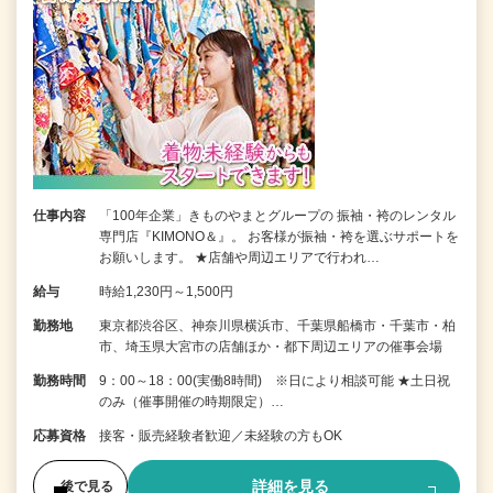
仕事内容
「100年企業」きものやまとグループの 振袖・袴のレンタル
専門店『KIMONO＆』。 お客様が振袖・袴を選ぶサポートを
お願いします。 ★店舗や周辺エリアで行われ…
給与
時給1,230円～1,500円
勤務地
東京都渋谷区、神奈川県横浜市、千葉県船橋市・千葉市・柏
市、埼玉県大宮市の店舗ほか・都下周辺エリアの催事会場
勤務時間
9：00～18：00(実働8時間) ※日により相談可能 ★土日祝
のみ（催事開催の時期限定）…
応募資格
接客・販売経験者歓迎／未経験の方もOK
詳細を見る
後で見る