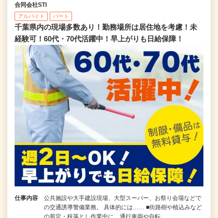
合同会社STI
アルバイト
パート
千葉県内の現場多数あり！勤務場所は居住地を考慮！未
経験可！60代・70代活躍中！早上がりも日給保障！
仕事内容
公共施設や大手建設現場、大型スーパー、お祭り会場などで
の交通誘導警備業務。 具体的には…… ■街路樹や植込みなど
の剪定・枝落とし作業中に、通行車両や自転…