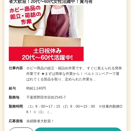
者大歓迎！20代〜60代女性活躍中！賞与有
仕事内容
ホビー商品の組立・箱詰め作業です。 すぐに覚えられる簡単
作業です ★まずは簡単な作業から！ ベルトコンベアーで運
ばれてくる部品を取り、定められた作業を…
給与
時給1,140円
勤務地
千葉県野田市目吹2545-7
勤務時間
（1）9：00〜17：15 （2）9：00〜15：00 ※扶養内勤務O
K！ ☆（1）（…
応募資格
未経験者大歓迎！