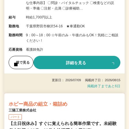
な仕事内容】 〇問診・バイタルチェック 〇検査などの説
明・準備 〇注射・点滴 〇診療補助…
給与
時給1,700円以上
勤務地
千葉県野田市柳沢54-16 ★車通勤OK
勤務時間
9：00～18：00 ☆午前のみ・午後のみもOK！気軽にご相談
ください！
応募資格
看護師免許
詳細を見る
後で見る
更新日： 2026/07/09 掲載終了日： 2026/08/15
掲載終了まであと6日
ホビー商品の組立・箱詰め
三陽工業株式会社
パート
【土日祝休み】すぐに覚えられる簡単作業です。未経験