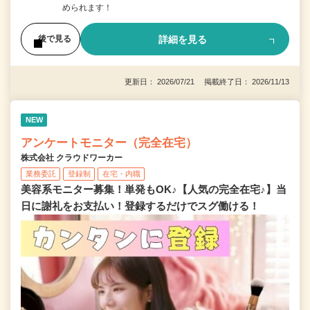
められます！
詳細を見る
後で見る
更新日： 2026/07/21 掲載終了日： 2026/11/13
NEW
アンケートモニター（完全在宅）
株式会社 クラウドワーカー
業務委託
登録制
在宅・内職
美容系モニター募集！単発もOK♪【人気の完全在宅♪】当
日に謝礼をお支払い！登録するだけでスグ働ける！