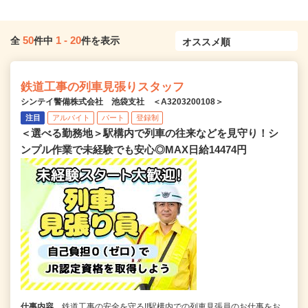
50
1
-
20
全
件中
件を表示
鉄道工事の列車見張りスタッフ
シンテイ警備株式会社 池袋支社 ＜A3203200108＞
注目
アルバイト
パート
登録制
＜選べる勤務地＞駅構内で列車の往来などを見守り！シ
ンプル作業で未経験でも安心◎MAX日給14474円
仕事内容
鉄道工事の安全を守る!!駅構内での列車見張員のお仕事をお