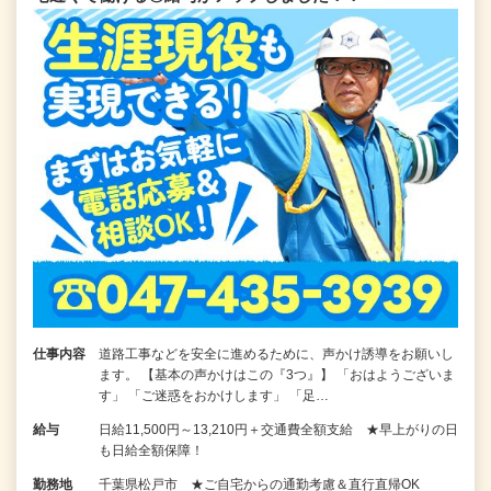
仕事内容
道路工事などを安全に進めるために、声かけ誘導をお願いし
ます。 【基本の声かけはこの『3つ』】 「おはようございま
す」 「ご迷惑をおかけします」 「足…
給与
日給11,500円～13,210円＋交通費全額支給 ★早上がりの日
も日給全額保障！
勤務地
千葉県松戸市 ★ご自宅からの通勤考慮＆直行直帰OK