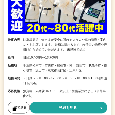
仕事内容
駐車場周辺で皆さまが安全に通れるよう人や車の誘導・案内
などをお願いします。 最初は慣れるまで、歩行者の誘導や声
掛けから始めていただきます。 未経験で始め…
給与
日給10,400円〜13,700円
勤務地
千葉県松戸市・市川市・船橋市・柏・ 野田市・我孫子市・鎌
ケ谷市・流山市・東京都葛飾区・江戸川区
勤務時間
＜日勤＞ ・8：00〜17：00 ・9：00〜18：00 ※1日8時間 週
1日から応…
応募資格
無資格・未経験OK！ ※18歳以上：警備業法による（例外事
由2号）
詳細を見る
後で見る