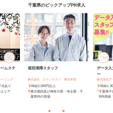
千葉県のピックアップPR求人
ホームステ
巡回清掃スタッフ
データ入
ー
テージング
株式会社 ビケンテクノ 東京本部
株式会社ア
＋手当あり
時給2,000円以上
時給1,
近郊エリア
東京都内及び神奈川県・埼玉県・千
千葉県千葉
葉県内の現場
R内房線「