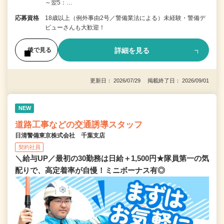
～翌5：…
応募資格
18歳以上（例外事由2号／警備業法による）未経験・警備デ
ビューさんも大歓迎！
詳細を見る
後で見る
更新日： 2026/07/29 掲載終了日： 2026/09/01
NEW
道路工事などの交通誘導スタッフ
日清警備東京株式会社 千葉支店
契約社員
＼給与UP／最初の30勤務は日給＋1,500円★隊員第一の気
配りで、高定着率が自慢！ミニボーナス有◎