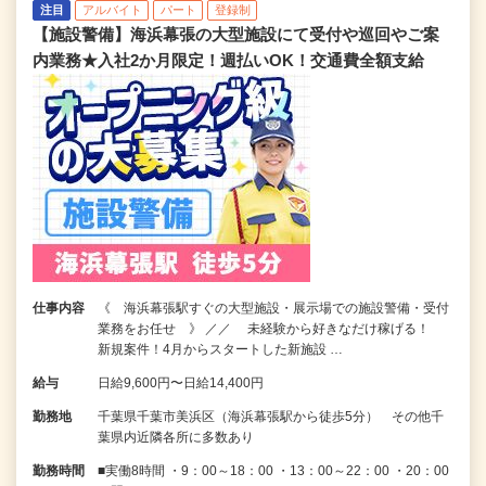
注目
アルバイト
パート
登録制
【施設警備】海浜幕張の大型施設にて受付や巡回やご案
内業務★入社2か月限定！週払いOK！交通費全額支給
仕事内容
《 海浜幕張駅すぐの大型施設・展示場での施設警備・受付
業務をお任せ 》 ／／ 未経験から好きなだけ稼げる！
新規案件！4月からスタートした新施設 …
給与
日給9,600円〜日給14,400円
勤務地
千葉県千葉市美浜区（海浜幕張駅から徒歩5分） その他千
葉県内近隣各所に多数あり
勤務時間
■実働8時間 ・9：00～18：00 ・13：00～22：00 ・20：00