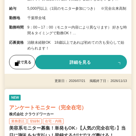
給与
5,000円以上（1回のモニター参加につき） ※完全出来高制
勤務地
千葉県全域
勤務時間
9：00～17：00（モニター内容により異なります） 好きな時
間＆タイミングで勤務OK！…
応募資格
治験未経験OK 18歳以上であれば初めての方も安心して始
められます！
詳細を見る
後で見る
更新日： 2026/07/21 掲載終了日： 2026/11/13
NEW
アンケートモニター（完全在宅）
株式会社 クラウドワーカー
業務委託
登録制
在宅・内職
美容系モニター募集！単発もOK♪【人気の完全在宅♪】当
日に謝礼をお支払い！登録するだけでスグ働ける！