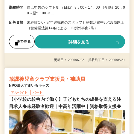
勤務時間
自己申告のシフト制 （日勤）8：00～17：00 （夜勤）20：0
0～翌5：00 ※…
応募資格
未経験OK・定年退職後のスタッフも多数活躍中♪／18歳以上
（警備業法第14条による ※例外事由2号）
詳細を見る
後で見る
更新日： 2026/07/22 掲載終了日： 2026/08/31
放課後児童クラブ支援員・補助員
NPO法人すまいるキッズ
アルバイト
パート
【小学校の校舎内で働く】子どもたちの成長を支える注
目求人◆未経験者歓迎｜中高年活躍中｜資格取得支援◆