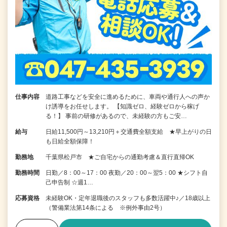
仕事内容
道路工事などを安全に進めるために、車両や通行人への声か
け誘導をお任せします。 【知識ゼロ、経験ゼロから稼げ
る！】 事前の研修があるので、未経験の方もご安…
給与
日給11,500円～13,210円＋交通費全額支給 ★早上がりの日
も日給全額保障！
勤務地
千葉県松戸市 ★ご自宅からの通勤考慮＆直行直帰OK
勤務時間
日勤／8：00～17：00 夜勤／20：00～翌5：00 ★シフト自
己申告制 ☆週1…
応募資格
未経験OK・定年退職後のスタッフも多数活躍中♪／18歳以上
（警備業法第14条による ※例外事由2号）