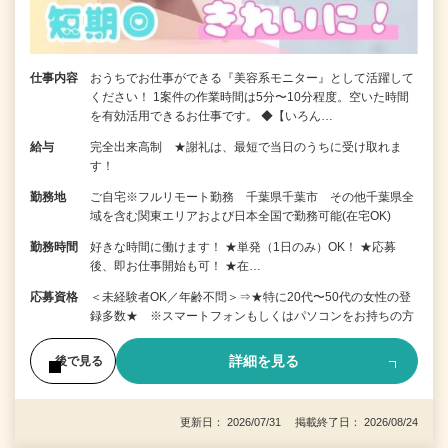
仕事内容
おうちでお仕事ができる『美容系モニター』として活躍して
ください！ 1案件の作業時間は5分〜10分程度。空いた時間
を有効活用できるお仕事です。 ◆【いろん…
給与
完全出来高制 ★謝礼は、最短で当日のうちに受け取れま
す！
勤務地
ご自宅※フルリモート勤務 千葉県千葉市 その他千葉県全
域を含む関東エリアおよび日本全国で勤務可能(在宅OK)
勤務時間
好きな時間に働けます！ ★単発（1日のみ）OK！ ★応募
後、即お仕事開始も可！ ★在…
応募資格
＜未経験者OK／年齢不問＞⇒★特に20代〜50代の女性の登
録多数★ ※スマートフォンもしくはパソコンをお持ちの方
詳細を見る
後で見る
更新日： 2026/07/31 掲載終了日： 2026/08/24