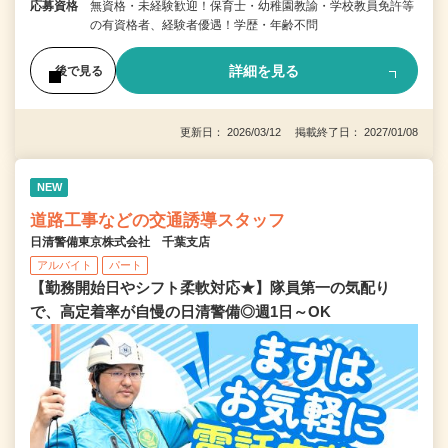
応募資格
無資格・未経験歓迎！保育士・幼稚園教諭・学校教員免許等
の有資格者、経験者優遇！学歴・年齢不問
詳細を見る
後で見る
更新日： 2026/03/12 掲載終了日： 2027/01/08
NEW
道路工事などの交通誘導スタッフ
日清警備東京株式会社 千葉支店
アルバイト
パート
【勤務開始日やシフト柔軟対応★】隊員第一の気配り
で、高定着率が自慢の日清警備◎週1日～OK