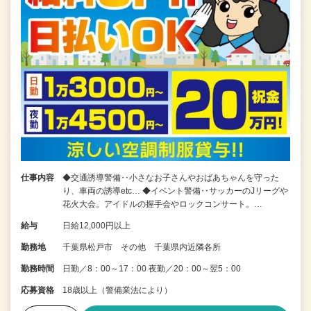
仕事内容
◆交通誘導警備‥小さなお子さんやおばあちゃんを守った
り、車両の誘導etc… ◆イベント警備‥サッカーのJリーグや
花火大会。アイドルの握手会やロックコンサート。…
給与
日給12,000円以上
勤務地
千葉県松戸市 その他 千葉県内近隣各所
勤務時間
日勤／8：00～17：00 夜勤／20：00～翌5：00
応募資格
18歳以上（警備業法により）