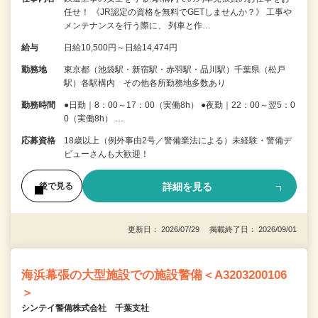
任せ！ 《JR認定の資格を無料でGETしませんか？》 工事や
メンテナンスを行う際に、 列車と作…
給与
日給10,500円～日給14,474円
勤務地
東京都（池袋駅・新宿駅・赤羽駅・品川駅）千葉県（松戸
駅）各駅構内 その他各所勤務地多数あり
勤務時間
●日勤｜8：00～17：00（実働8h） ●夜勤｜22：00～翌5：0
0（実働8h） …
応募資格
18歳以上（例外事由2号／警備業法による）未経験・警備デ
ビューさんも大歓迎！
詳細を見る
後で見る
更新日： 2026/07/29 掲載終了日： 2026/09/01
海浜幕張の大型施設での施設警備＜A3203200106
＞
シンテイ警備株式会社 千葉支社