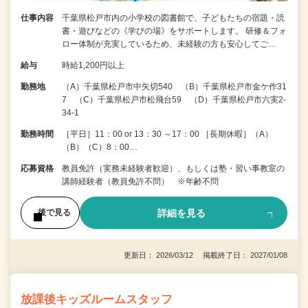
仕事内容
千葉県松戸市内の小学校の図書館で、子どもたちの宿題・読
書・遊びなどの《学びの場》をサポートします。 研修＆フォ
ロー体制が充実しているため、未経験の方も安心してご…
給与
時給1,200円以上
勤務地
（A）千葉県松戸市中矢切540 （B）千葉県松戸市金ケ作31
7 （C）千葉県松戸市松飛台59 （D）千葉県松戸市六実2-
34-1
勤務時間
［平日］11：00 or 13：30 ～17：00 ［長期休暇］（A）
（B）（C）8：00…
応募資格
教員免許（実務未経験者歓迎）、もしくは塾・習い事教室の
講師経験者（教員免許不問） ※年齢不問
詳細を見る
後で見る
更新日： 2026/03/12 掲載終了日： 2027/01/08
放課後キッズルームスタッフ