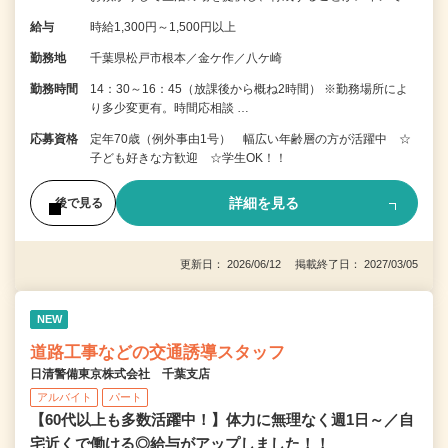
給与
時給1,300円～1,500円以上
勤務地
千葉県松戸市根本／金ケ作／八ケ崎
勤務時間
14：30～16：45（放課後から概ね2時間） ※勤務場所によ
り多少変更有。時間応相談 …
応募資格
定年70歳（例外事由1号） 幅広い年齢層の方が活躍中 ☆
子ども好きな方歓迎 ☆学生OK！！
詳細を見る
後で見る
更新日： 2026/06/12 掲載終了日： 2027/03/05
NEW
道路工事などの交通誘導スタッフ
日清警備東京株式会社 千葉支店
アルバイト
パート
【60代以上も多数活躍中！】体力に無理なく週1日～／自
宅近くで働ける◎給与がアップしました！！