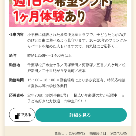
仕事内容
小学校に併設された放課後児童クラブで、子どもたちがのび
のびと自由に遊べるよう見守ります。10～20年のブランクか
らパートを始めた人もいますので、お気軽にご応募く…
給与
時給1,250円～1,400円以上
勤務地
千葉県松戸市金ケ作／高塚新田／河原塚／五香／八ケ崎／松
戸新田／二十世紀が丘梨元町／根本
勤務時間
15：00～18：00 ※勤務場所により多少変更有。時間応相談
※夏休み等の学校休業日…
応募資格
定年70歳（例外事由1号） 幅広い年齢層の方が活躍中 ☆
子ども好きな方歓迎 ☆学生OK！！
詳細を見る
後で見る
更新日： 2026/06/12 掲載終了日： 2027/03/05