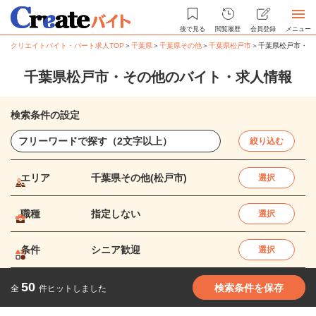
後で見る
閲覧履歴
会員登録
メニュー
クリエイトバイト・パート求人TOP
＞
千葉県
＞
千葉県その他
＞
千葉県松戸市
＞
千葉県松戸市・そ
千葉県松戸市・その他のバイト・求人情報
検索条件の設定
絞り込む
エリア
千葉県その他(松戸市)
選択
職種
指定しない
選択
条件
シニア歓迎
選択
50
検索条件を保存
全
件ヒットしました