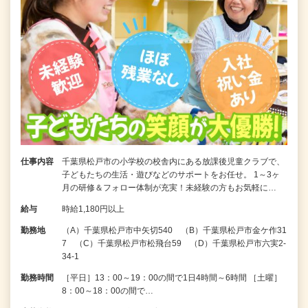
仕事内容
千葉県松戸市の小学校の校舎内にある放課後児童クラブで、
子どもたちの生活・遊びなどのサポートをお任せ。 1～3ヶ
月の研修＆フォロー体制が充実！未経験の方もお気軽に…
給与
時給1,180円以上
勤務地
（A）千葉県松戸市中矢切540 （B）千葉県松戸市金ケ作31
7 （C）千葉県松戸市松飛台59 （D）千葉県松戸市六実2-
34-1
勤務時間
［平日］13：00～19：00の間で1日4時間～6時間 ［土曜］
8：00～18：00の間で…