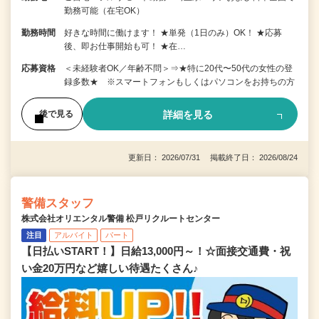
勤務可能（在宅OK）
勤務時間
好きな時間に働けます！ ★単発（1日のみ）OK！ ★応募
後、即お仕事開始も可！ ★在…
応募資格
＜未経験者OK／年齢不問＞⇒★特に20代〜50代の女性の登
録多数★ ※スマートフォンもしくはパソコンをお持ちの方
詳細を見る
後で見る
更新日： 2026/07/31 掲載終了日： 2026/08/24
警備スタッフ
株式会社オリエンタル警備 松戸リクルートセンター
注目
アルバイト
パート
【日払いSTART！】日給13,000円～！☆面接交通費・祝
い金20万円など嬉しい待遇たくさん♪