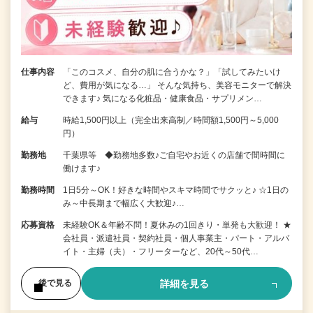
仕事内容
「このコスメ、自分の肌に合うかな？」「試してみたいけ
ど、費用が気になる…」 そんな気持ち、美容モニターで解決
できます♪ 気になる化粧品・健康食品・サプリメン…
給与
時給1,500円以上（完全出来高制／時間額1,500円～5,000
円）
勤務地
千葉県等 ◆勤務地多数♪ご自宅やお近くの店舗で間時間に
働けます♪
勤務時間
1日5分～OK！好きな時間やスキマ時間でサクッと♪ ☆1日の
み～中長期まで幅広く大歓迎♪…
応募資格
未経験OK＆年齢不問！夏休みの1回きり・単発も大歓迎！ ★
会社員・派遣社員・契約社員・個人事業主・パート・アルバ
イト・主婦（夫）・フリーターなど、20代～50代…
詳細を見る
後で見る