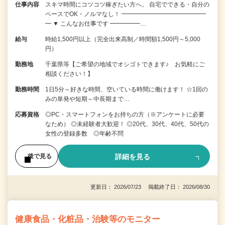
仕事内容
スキマ時間にコツコツ稼ぎたい方へ。 自宅でできる・自分の
ペースでOK・ノルマなし！ ━━━━━━━━━━━━━━
━ ▼ こんなお仕事です ━━━━━…
給与
時給1,500円以上（完全出来高制／時間額1,500円～5,000
円）
勤務地
千葉県等【ご希望の地域でオシゴトできます♪ お気軽にご
相談ください！】
勤務時間
1日5分～好きな時間、空いている時間に働けます！ ☆1回の
みの単発や短期～中長期まで…
応募資格
◎PC・スマートフォンをお持ちの方（※アンケートに必要
なため） ◎未経験者大歓迎！ ◎20代、30代、40代、50代の
女性の登録多数 ◎年齢不問
詳細を見る
後で見る
更新日： 2026/07/23 掲載終了日： 2026/08/30
健康食品・化粧品・治験等のモニター