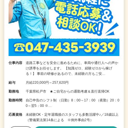
仕事内容
道路工事などを安全に進めるために、車両や通行人への声か
け誘導をお任せします。 【知識ゼロ、経験ゼロから稼げ
る！】 事前の研修があるので、未経験の方もご安…
給与
月給220,000円～257,620円
勤務地
千葉県松戸市 ★ご自宅からの通勤考慮＆直行直帰OK
勤務時間
自己申告のシフト制 （日勤）8：00～17：00 （夜勤）20：0
0～翌5：00 ※…
応募資格
未経験OK・定年退職後のスタッフも多数活躍中♪／18歳以上
（警備業法第14条による ※例外事由2号）