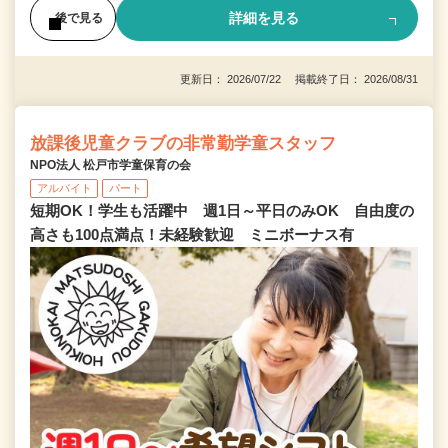
詳細を見る
後で見る
更新日： 2026/07/22 掲載終了日： 2026/08/31
放課後児童クラブの非常勤学童スタッフ
NPO法人 松戸市学童保育の会
アルバイト
パート
短期OK！学生も活躍中 週1日～平日のみOK 自由度の
高さも100点満点！未経験歓迎 ミニボーナス有