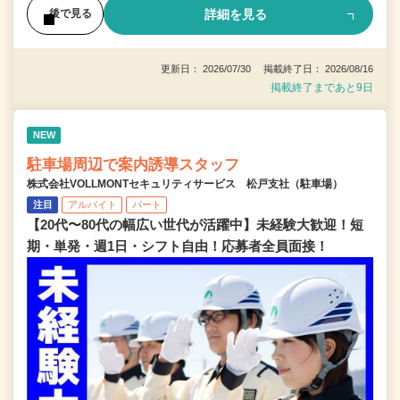
詳細を見る
後で見る
更新日： 2026/07/30 掲載終了日： 2026/08/16
掲載終了まであと9日
NEW
駐車場周辺で案内誘導スタッフ
株式会社VOLLMONTセキュリティサービス 松戸支社（駐車場）
注目
アルバイト
パート
【20代〜80代の幅広い世代が活躍中】未経験大歓迎！短
期・単発・週1日・シフト自由！応募者全員面接！