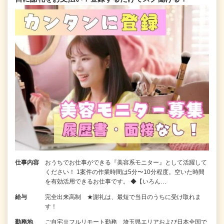
仕事内容
おうちでお仕事ができる『美容系モニター』として活躍して
ください！ 1案件の作業時間は5分〜10分程度。空いた時間
を有効活用できるお仕事です。 ◆【いろん…
給与
完全出来高制 ★謝礼は、最短で当日のうちに受け取れま
す！
勤務地
ご自宅※フルリモート勤務 埼玉県エリアおよび日本全国で