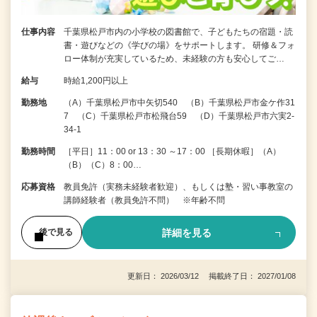
仕事内容
千葉県松戸市内の小学校の図書館で、子どもたちの宿題・読
書・遊びなどの《学びの場》をサポートします。 研修＆フォ
ロー体制が充実しているため、未経験の方も安心してご…
給与
時給1,200円以上
勤務地
（A）千葉県松戸市中矢切540 （B）千葉県松戸市金ケ作31
7 （C）千葉県松戸市松飛台59 （D）千葉県松戸市六実2-
34-1
勤務時間
［平日］11：00 or 13：30 ～17：00 ［長期休暇］（A）
（B）（C）8：00…
応募資格
教員免許（実務未経験者歓迎）、もしくは塾・習い事教室の
講師経験者（教員免許不問） ※年齢不問
詳細を見る
後で見る
更新日： 2026/03/12 掲載終了日： 2027/01/08