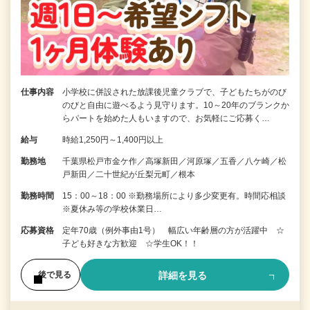
仕事内容
小学校に併設された放課後児童クラブで、子どもたちがのび
のびと自由に遊べるよう見守ります。10～20年のブランクか
らパートを始めた人もいますので、お気軽にご応募く…
給与
時給1,250円～1,400円以上
勤務地
千葉県松戸市金ケ作／高塚新田／河原塚／五香／八ケ崎／松
戸新田／二十世紀が丘梨元町／根本
勤務時間
15：00～18：00 ※勤務場所により多少変更有。時間応相談
※夏休み等の学校休業日…
応募資格
定年70歳（例外事由1号） 幅広い年齢層の方が活躍中 ☆
子ども好きな方歓迎 ☆学生OK！！
詳細を見る
後で見る