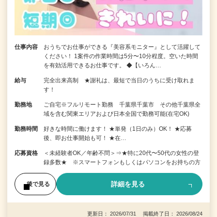
仕事内容
おうちでお仕事ができる『美容系モニター』として活躍して
ください！ 1案件の作業時間は5分〜10分程度。空いた時間
を有効活用できるお仕事です。 ◆【いろん…
給与
完全出来高制 ★謝礼は、最短で当日のうちに受け取れま
す！
勤務地
ご自宅※フルリモート勤務 千葉県千葉市 その他千葉県全
域を含む関東エリアおよび日本全国で勤務可能(在宅OK)
勤務時間
好きな時間に働けます！ ★単発（1日のみ）OK！ ★応募
後、即お仕事開始も可！ ★在…
応募資格
＜未経験者OK／年齢不問＞⇒★特に20代〜50代の女性の登
録多数★ ※スマートフォンもしくはパソコンをお持ちの方
詳細を見る
後で見る
更新日： 2026/07/31 掲載終了日： 2026/08/24