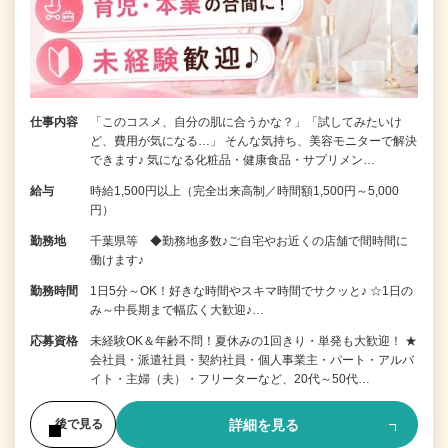
仕事内容
「このコスメ、自分の肌に合うかな？」「試してみたいけ
ど、費用が気になる…」 そんな気持ち、美容モニターで解決
できます♪ 気になる化粧品・健康食品・サプリメン…
給与
時給1,500円以上（完全出来高制／時間額1,500円～5,000
円）
勤務地
千葉県等 ◆勤務地多数♪ご自宅やお近くの店舗で間時間に
働けます♪
勤務時間
1日5分～OK！好きな時間やスキマ時間でサクッと♪ ☆1日の
み～中長期まで幅広く大歓迎♪…
応募資格
未経験OK＆年齢不問！夏休みの1回きり・単発も大歓迎！ ★
会社員・派遣社員・契約社員・個人事業主・パート・アルバ
イト・主婦（夫）・フリーターなど、20代～50代…
詳細を見る
後で見る