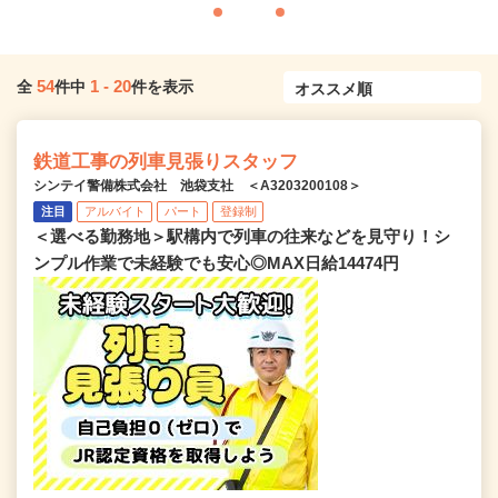
54
1
-
20
全
件中
件を表示
鉄道工事の列車見張りスタッフ
シンテイ警備株式会社 池袋支社 ＜A3203200108＞
注目
アルバイト
パート
登録制
＜選べる勤務地＞駅構内で列車の往来などを見守り！シ
ンプル作業で未経験でも安心◎MAX日給14474円