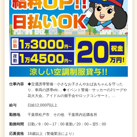
仕事内容
◆交通誘導警備‥小さなお子さんやおばあちゃんを守った
り、車両の誘導etc… ◆イベント警備‥サッカーのJリーグや
花火大会。アイドルの握手会やロックコンサート。…
給与
日給12,000円以上
勤務地
千葉県松戸市 その他 千葉県内近隣各所
勤務時間
日勤／8：00～17：00 夜勤／20：00～翌5：00
応募資格
18歳以上（警備業法により）