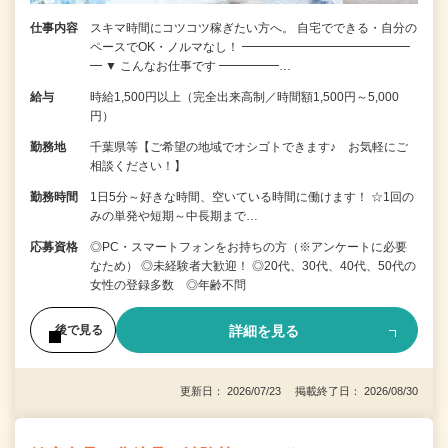
仕事内容
スキマ時間にコツコツ稼ぎたい方へ。 自宅でできる・自分の
ペースでOK・ノルマなし！ ━━━━━━━━━━━━━━
━ ▼ こんなお仕事です ━━━━━…
給与
時給1,500円以上（完全出来高制／時間額1,500円～5,000
円）
勤務地
千葉県等【ご希望の地域でオシゴトできます♪ お気軽にご
相談ください！】
勤務時間
1日5分～好きな時間、空いている時間に働けます！ ☆1回の
みの単発や短期～中長期まで…
応募資格
◎PC・スマートフォンをお持ちの方（※アンケートに必要
なため） ◎未経験者大歓迎！ ◎20代、30代、40代、50代の
女性の登録多数 ◎年齢不問
詳細を見る
後で見る
更新日： 2026/07/23 掲載終了日： 2026/08/30