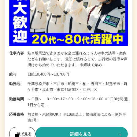
仕事内容
駐車場周辺で皆さまが安全に通れるよう人や車の誘導・案内
などをお願いします。 最初は慣れるまで、歩行者の誘導や声
掛けから始めていただきます。 未経験で始め…
給与
日給10,400円〜13,700円
勤務地
千葉県松戸市・市川市・船橋市・柏・ 野田市・我孫子市・鎌
ケ谷市・流山市・東京都葛飾区・江戸川区
勤務時間
＜日勤＞ ・8：00〜17：00 ・9：00〜18：00 ※1日8時間 週
1日から応…
応募資格
無資格・未経験OK！ ※18歳以上：警備業法による（例外事
由2号）
詳細を見る
後で見る