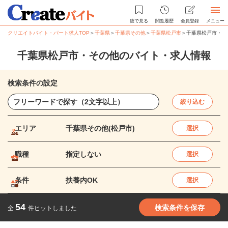
後で見る
閲覧履歴
会員登録
メニュー
クリエイトバイト・パート求人TOP
＞
千葉県
＞
千葉県その他
＞
千葉県松戸市
＞
千葉県松戸市・そ
千葉県松戸市・その他のバイト・求人情報
検索条件の設定
絞り込む
エリア
千葉県その他(松戸市)
選択
職種
指定しない
選択
条件
扶養内OK
選択
54
検索条件を保存
全
件ヒットしました