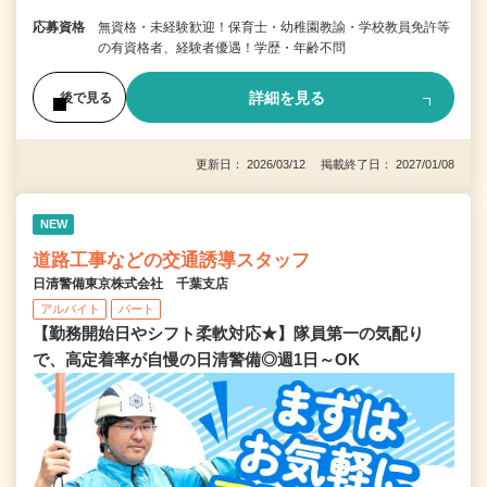
応募資格
無資格・未経験歓迎！保育士・幼稚園教諭・学校教員免許等
の有資格者、経験者優遇！学歴・年齢不問
詳細を見る
後で見る
更新日： 2026/03/12 掲載終了日： 2027/01/08
NEW
道路工事などの交通誘導スタッフ
日清警備東京株式会社 千葉支店
アルバイト
パート
【勤務開始日やシフト柔軟対応★】隊員第一の気配り
で、高定着率が自慢の日清警備◎週1日～OK