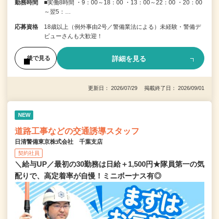
勤務時間
■実働8時間 ・9：00～18：00 ・13：00～22：00 ・20：00
～翌5：…
応募資格
18歳以上（例外事由2号／警備業法による）未経験・警備デ
ビューさんも大歓迎！
詳細を見る
後で見る
更新日： 2026/07/29 掲載終了日： 2026/09/01
NEW
道路工事などの交通誘導スタッフ
日清警備東京株式会社 千葉支店
契約社員
＼給与UP／最初の30勤務は日給＋1,500円★隊員第一の気
配りで、高定着率が自慢！ミニボーナス有◎