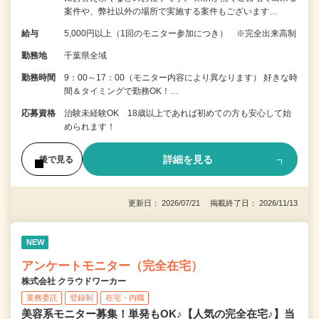
案件や、弊社以外の場所で実施する案件もございます…
給与
5,000円以上（1回のモニター参加につき） ※完全出来高制
勤務地
千葉県全域
勤務時間
9：00～17：00（モニター内容により異なります） 好きな時
間＆タイミングで勤務OK！…
応募資格
治験未経験OK 18歳以上であれば初めての方も安心して始
められます！
詳細を見る
後で見る
更新日： 2026/07/21 掲載終了日： 2026/11/13
NEW
アンケートモニター（完全在宅）
株式会社 クラウドワーカー
業務委託
登録制
在宅・内職
美容系モニター募集！単発もOK♪【人気の完全在宅♪】当