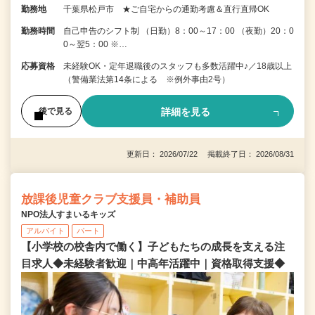
勤務地
千葉県松戸市 ★ご自宅からの通勤考慮＆直行直帰OK
勤務時間
自己申告のシフト制 （日勤）8：00～17：00 （夜勤）20：0
0～翌5：00 ※…
応募資格
未経験OK・定年退職後のスタッフも多数活躍中♪／18歳以上
（警備業法第14条による ※例外事由2号）
詳細を見る
後で見る
更新日： 2026/07/22 掲載終了日： 2026/08/31
放課後児童クラブ支援員・補助員
NPO法人すまいるキッズ
アルバイト
パート
【小学校の校舎内で働く】子どもたちの成長を支える注
目求人◆未経験者歓迎｜中高年活躍中｜資格取得支援◆