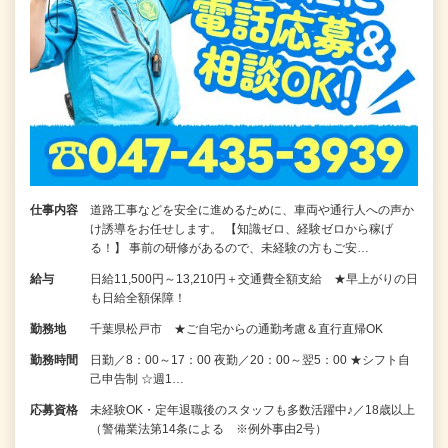
仕事内容
道路工事などを安全に進めるために、車両や通行人への声か
け誘導をお任せします。 【知識ゼロ、経験ゼロから稼げ
る！】 事前の研修があるので、未経験の方もご安…
給与
日給11,500円～13,210円＋交通費全額支給 ★早上がりの日
も日給全額保障！
勤務地
千葉県松戸市 ★ご自宅からの通勤考慮＆直行直帰OK
勤務時間
日勤／8：00～17：00 夜勤／20：00～翌5：00 ★シフト自
己申告制 ☆週1…
応募資格
未経験OK・定年退職後のスタッフも多数活躍中♪／18歳以上
（警備業法第14条による ※例外事由2号）