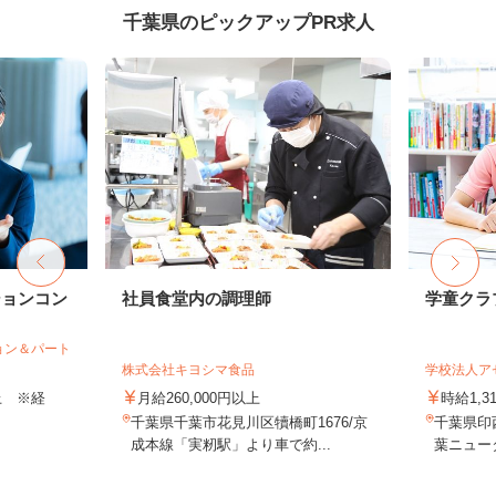
千葉県のピックアップPR求人
ションコン
社員食堂内の調理師
学童クラ
ョン＆パート
株式会社キヨシマ食品
学校法人ア
以上 ※経
月給260,000円以上
時給1,3
千葉県千葉市花見川区犢橋町1676/京
千葉県印
成本線「実籾駅」より車で約...
葉ニュー