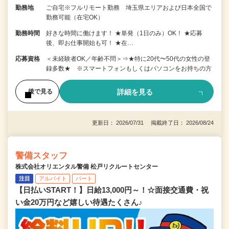
勤務地
ご自宅※フルリモート勤務 埼玉県エリアおよび日本全国で
勤務可能（在宅OK）
勤務時間
好きな時間に働けます！ ★単発（1日のみ）OK！ ★応募
後、即お仕事開始も可！ ★在…
応募資格
＜未経験者OK／年齢不問＞⇒★特に20代〜50代の女性の登
録多数★ ※スマートフォンもしくはパソコンをお持ちの方
詳細を見る
後で見る
更新日： 2026/07/31 掲載終了日： 2026/08/24
警備スタッフ
株式会社オリエンタル警備 松戸リクルートセンター
注目
アルバイト
パート
【日払いSTART！】日給13,000円～！☆面接交通費・祝
い金20万円など嬉しい待遇たくさん♪