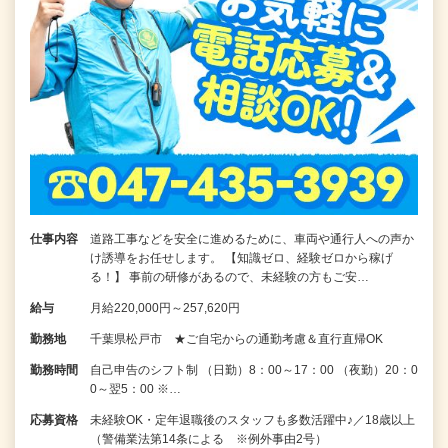
仕事内容
道路工事などを安全に進めるために、車両や通行人への声か
け誘導をお任せします。 【知識ゼロ、経験ゼロから稼げ
る！】 事前の研修があるので、未経験の方もご安…
給与
月給220,000円～257,620円
勤務地
千葉県松戸市 ★ご自宅からの通勤考慮＆直行直帰OK
勤務時間
自己申告のシフト制 （日勤）8：00～17：00 （夜勤）20：0
0～翌5：00 ※…
応募資格
未経験OK・定年退職後のスタッフも多数活躍中♪／18歳以上
（警備業法第14条による ※例外事由2号）