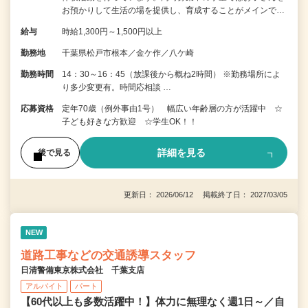
お預かりして生活の場を提供し、育成することがメインで…
給与
時給1,300円～1,500円以上
勤務地
千葉県松戸市根本／金ケ作／八ケ崎
勤務時間
14：30～16：45（放課後から概ね2時間） ※勤務場所によ
り多少変更有。時間応相談 …
応募資格
定年70歳（例外事由1号） 幅広い年齢層の方が活躍中 ☆
子ども好きな方歓迎 ☆学生OK！！
詳細を見る
後で見る
更新日： 2026/06/12 掲載終了日： 2027/03/05
NEW
道路工事などの交通誘導スタッフ
日清警備東京株式会社 千葉支店
アルバイト
パート
【60代以上も多数活躍中！】体力に無理なく週1日～／自