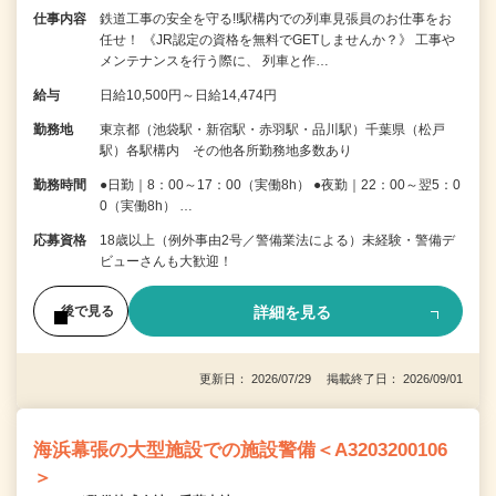
仕事内容
鉄道工事の安全を守る!!駅構内での列車見張員のお仕事をお
任せ！ 《JR認定の資格を無料でGETしませんか？》 工事や
メンテナンスを行う際に、 列車と作…
給与
日給10,500円～日給14,474円
勤務地
東京都（池袋駅・新宿駅・赤羽駅・品川駅）千葉県（松戸
駅）各駅構内 その他各所勤務地多数あり
勤務時間
●日勤｜8：00～17：00（実働8h） ●夜勤｜22：00～翌5：0
0（実働8h） …
応募資格
18歳以上（例外事由2号／警備業法による）未経験・警備デ
ビューさんも大歓迎！
詳細を見る
後で見る
更新日： 2026/07/29 掲載終了日： 2026/09/01
海浜幕張の大型施設での施設警備＜A3203200106
＞