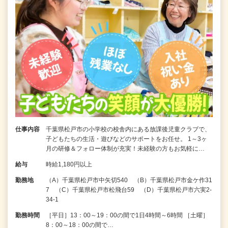
仕事内容
千葉県松戸市の小学校の校舎内にある放課後児童クラブで、
子どもたちの生活・遊びなどのサポートをお任せ。 1～3ヶ
月の研修＆フォロー体制が充実！未経験の方もお気軽に…
給与
時給1,180円以上
勤務地
（A）千葉県松戸市中矢切540 （B）千葉県松戸市金ケ作31
7 （C）千葉県松戸市松飛台59 （D）千葉県松戸市六実2-
34-1
勤務時間
［平日］13：00～19：00の間で1日4時間～6時間 ［土曜］
8：00～18：00の間で…