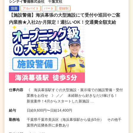
シンテイ警備株式会社 千葉支社
注目
アルバイト
パート
登録制
【施設警備】海浜幕張の大型施設にて受付や巡回やご案
内業務★入社2か月限定！週払いOK！交通費全額支給
仕事内容
《 海浜幕張駅すぐの大型施設・展示場での施設警備・受付
業務をお任せ 》 ／／ 未経験から好きなだけ稼げる！
新規案件！4月からスタートした新施設 …
給与
日給9,600円〜日給14,400円
勤務地
千葉県千葉市美浜区（海浜幕張駅から徒歩5分） その他千
葉県内近隣各所に多数あり