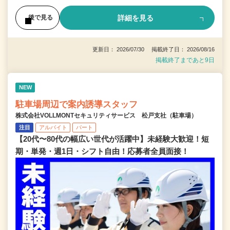
詳細を見る
後で見る
更新日： 2026/07/30 掲載終了日： 2026/08/16
掲載終了まであと9日
NEW
駐車場周辺で案内誘導スタッフ
株式会社VOLLMONTセキュリティサービス 松戸支社（駐車場）
注目
アルバイト
パート
【20代〜80代の幅広い世代が活躍中】未経験大歓迎！短
期・単発・週1日・シフト自由！応募者全員面接！