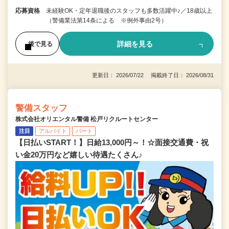
応募資格
未経験OK・定年退職後のスタッフも多数活躍中♪／18歳以上
（警備業法第14条による ※例外事由2号）
詳細を見る
後で見る
更新日： 2026/07/22 掲載終了日： 2026/08/31
警備スタッフ
株式会社オリエンタル警備 松戸リクルートセンター
注目
アルバイト
パート
【日払いSTART！】日給13,000円～！☆面接交通費・祝
い金20万円など嬉しい待遇たくさん♪