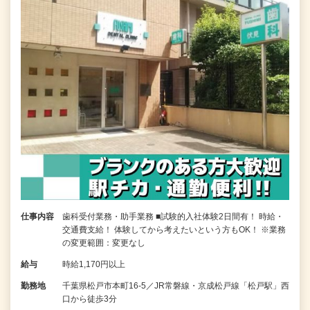
仕事内容
歯科受付業務・助手業務 ■試験的入社体験2日間有！ 時給・
交通費支給！ 体験してから考えたいという方もOK！ ※業務
の変更範囲：変更なし
給与
時給1,170円以上
勤務地
千葉県松戸市本町16-5／JR常磐線・京成松戸線「松戸駅」西
口から徒歩3分