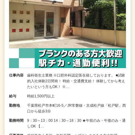
仕事内容
歯科衛生士業務 ※口腔外科認定医在籍しております。 ■試験
的入社体験2日間有！ 時給・交通費支給！ 体験してから考え
たいという方もOK！ ※…
給与
時給1,500円以上
勤務地
千葉県松戸市本町16-5／JR常磐線・京成松戸線「松戸駅」西
口から徒歩3分
勤務時間
9：30～13：00 14：30～18：30 ★午前のみ・午後のみ・通
しOK 【…