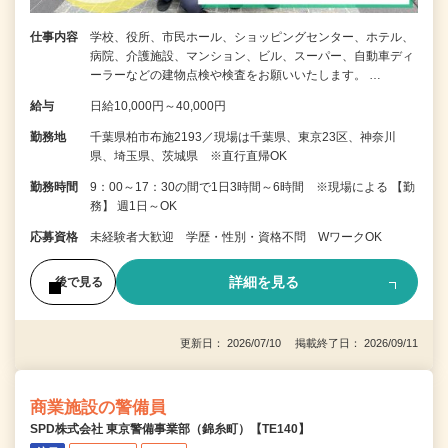
仕事内容
学校、役所、市民ホール、ショッピングセンター、ホテル、
病院、介護施設、マンション、ビル、スーパー、自動車ディ
ーラーなどの建物点検や検査をお願いいたします。 …
給与
日給10,000円～40,000円
勤務地
千葉県柏市布施2193／現場は千葉県、東京23区、神奈川
県、埼玉県、茨城県 ※直行直帰OK
勤務時間
9：00～17：30の間で1日3時間～6時間 ※現場による 【勤
務】 週1日～OK
応募資格
未経験者大歓迎 学歴・性別・資格不問 WワークOK
詳細を見る
後で見る
更新日： 2026/07/10 掲載終了日： 2026/09/11
商業施設の警備員
SPD株式会社 東京警備事業部（錦糸町）【TE140】