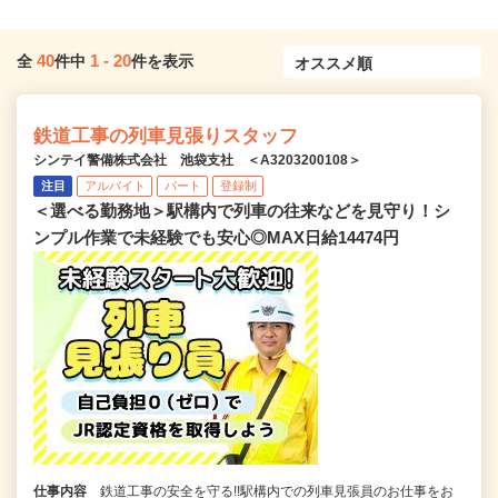
40
1
-
20
全
件中
件を表示
鉄道工事の列車見張りスタッフ
シンテイ警備株式会社 池袋支社 ＜A3203200108＞
注目
アルバイト
パート
登録制
＜選べる勤務地＞駅構内で列車の往来などを見守り！シ
ンプル作業で未経験でも安心◎MAX日給14474円
仕事内容
鉄道工事の安全を守る!!駅構内での列車見張員のお仕事をお