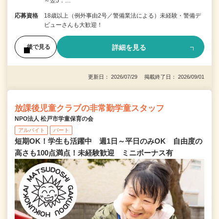
～翌5：…
応募資格
18歳以上（例外事由2号／警備業法による）未経験・警備デ
ビューさんも大歓迎！
詳細を見る
後で見る
更新日： 2026/07/29 掲載終了日： 2026/09/01
放課後児童クラブの非常勤学童スタッフ
NPO法人 松戸市学童保育の会
アルバイト
パート
短期OK！学生も活躍中 週1日～平日のみOK 自由度の
高さも100点満点！未経験歓迎 ミニボーナス有