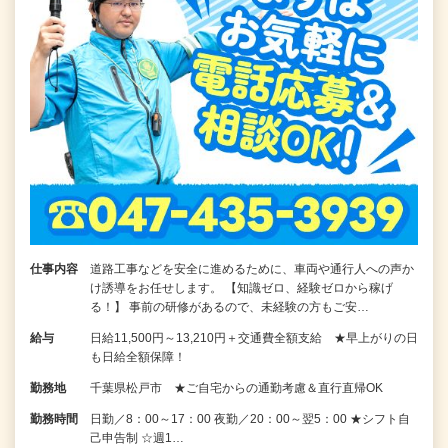
仕事内容
道路工事などを安全に進めるために、車両や通行人への声か
け誘導をお任せします。 【知識ゼロ、経験ゼロから稼げ
る！】 事前の研修があるので、未経験の方もご安…
給与
日給11,500円～13,210円＋交通費全額支給 ★早上がりの日
も日給全額保障！
勤務地
千葉県松戸市 ★ご自宅からの通勤考慮＆直行直帰OK
勤務時間
日勤／8：00～17：00 夜勤／20：00～翌5：00 ★シフト自
己申告制 ☆週1…