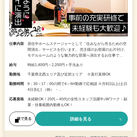
仕事内容
居住中ホームステージャーとして「住みながら売るための空
間演出」サービスを行います。 売主様のお部屋のお片付け、
モデルルームのような魅力的な部屋へ演出するお仕事で…
給与
時給1,400円～2,200円＋手当あり
勤務地
千葉県北西エリア及び近郊エリア ※直行直帰OK
勤務時間
9：30～17：00の間で4～6H勤務で応相談 ※月8日以上(土日
4日含む) （例） ・…
応募資格
未経験OK！20代～40代の女性スタッフ活躍中♪Wワーク・副
業・扶養範囲内勤務もOK！
詳細を見る
後で見る