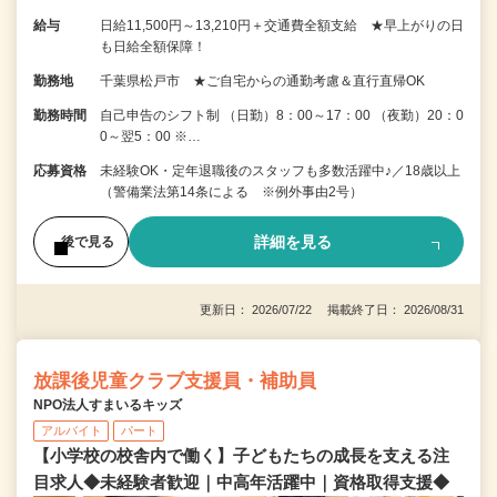
給与
日給11,500円～13,210円＋交通費全額支給 ★早上がりの日
も日給全額保障！
勤務地
千葉県松戸市 ★ご自宅からの通勤考慮＆直行直帰OK
勤務時間
自己申告のシフト制 （日勤）8：00～17：00 （夜勤）20：0
0～翌5：00 ※…
応募資格
未経験OK・定年退職後のスタッフも多数活躍中♪／18歳以上
（警備業法第14条による ※例外事由2号）
詳細を見る
後で見る
更新日： 2026/07/22 掲載終了日： 2026/08/31
放課後児童クラブ支援員・補助員
NPO法人すまいるキッズ
アルバイト
パート
【小学校の校舎内で働く】子どもたちの成長を支える注
目求人◆未経験者歓迎｜中高年活躍中｜資格取得支援◆