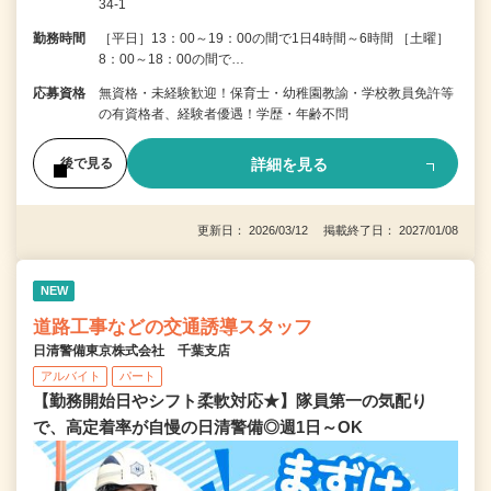
34-1
勤務時間
［平日］13：00～19：00の間で1日4時間～6時間 ［土曜］
8：00～18：00の間で…
応募資格
無資格・未経験歓迎！保育士・幼稚園教諭・学校教員免許等
の有資格者、経験者優遇！学歴・年齢不問
詳細を見る
後で見る
更新日： 2026/03/12 掲載終了日： 2027/01/08
NEW
道路工事などの交通誘導スタッフ
日清警備東京株式会社 千葉支店
アルバイト
パート
【勤務開始日やシフト柔軟対応★】隊員第一の気配り
で、高定着率が自慢の日清警備◎週1日～OK