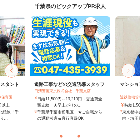
千葉県のピックアップPR求人
シスタント
道路工事などの交通誘導スタッフ
マンショ
日清警備東京株式会社 千葉支店
鈴保育園
近鉄住宅管
日給11,500円～13,210円＋交通費全
0円以上
額支給 ★早上がりの...
時給1,
R北総線「千
千葉県千葉市稲毛区 ★ご自宅から
東京都中
...
の通勤考慮＆直行直帰OK
内・埼玉