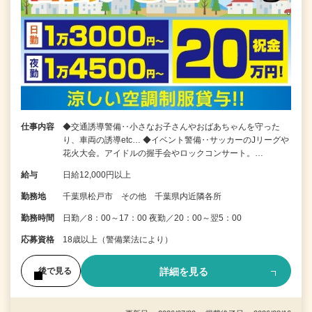
仕事内容
◆交通誘導警備‥小さなお子さんやおばあちゃんを守った
り、車両の誘導etc… ◆イベント警備‥サッカーのJリーグや
花火大会。アイドルの握手会やロックコンサート。…
給与
日給12,000円以上
勤務地
千葉県松戸市 その他 千葉県内近隣各所
勤務時間
日勤／8：00～17：00 夜勤／20：00～翌5：00
応募資格
18歳以上（警備業法により）
詳細を見る
後で見る