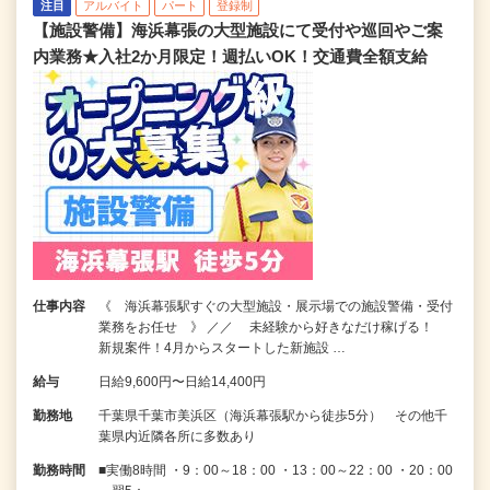
注目
アルバイト
パート
登録制
【施設警備】海浜幕張の大型施設にて受付や巡回やご案
内業務★入社2か月限定！週払いOK！交通費全額支給
仕事内容
《 海浜幕張駅すぐの大型施設・展示場での施設警備・受付
業務をお任せ 》 ／／ 未経験から好きなだけ稼げる！
新規案件！4月からスタートした新施設 …
給与
日給9,600円〜日給14,400円
勤務地
千葉県千葉市美浜区（海浜幕張駅から徒歩5分） その他千
葉県内近隣各所に多数あり
勤務時間
■実働8時間 ・9：00～18：00 ・13：00～22：00 ・20：00