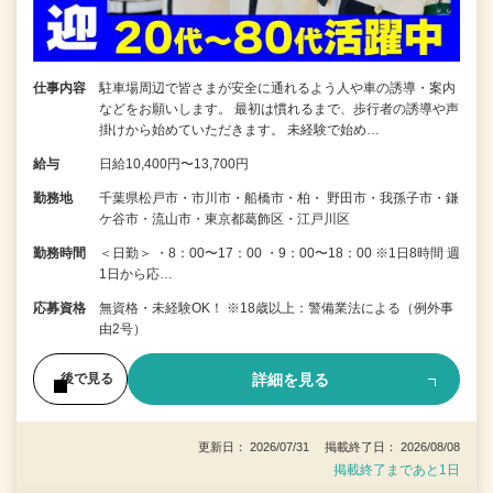
仕事内容
駐車場周辺で皆さまが安全に通れるよう人や車の誘導・案内
などをお願いします。 最初は慣れるまで、歩行者の誘導や声
掛けから始めていただきます。 未経験で始め…
給与
日給10,400円〜13,700円
勤務地
千葉県松戸市・市川市・船橋市・柏・ 野田市・我孫子市・鎌
ケ谷市・流山市・東京都葛飾区・江戸川区
勤務時間
＜日勤＞ ・8：00〜17：00 ・9：00〜18：00 ※1日8時間 週
1日から応…
応募資格
無資格・未経験OK！ ※18歳以上：警備業法による（例外事
由2号）
詳細を見る
後で見る
更新日： 2026/07/31 掲載終了日： 2026/08/08
掲載終了まであと1日