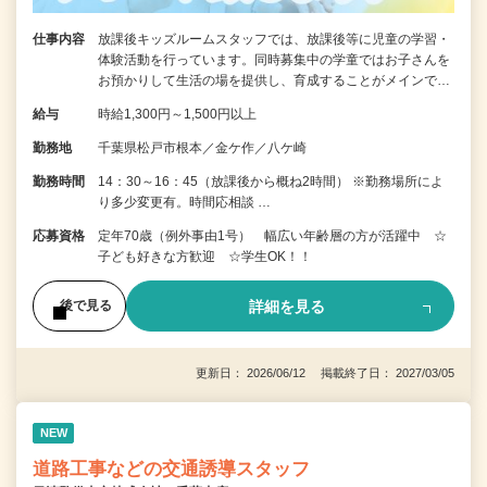
仕事内容
放課後キッズルームスタッフでは、放課後等に児童の学習・
体験活動を行っています。同時募集中の学童ではお子さんを
お預かりして生活の場を提供し、育成することがメインで…
給与
時給1,300円～1,500円以上
勤務地
千葉県松戸市根本／金ケ作／八ケ崎
勤務時間
14：30～16：45（放課後から概ね2時間） ※勤務場所によ
り多少変更有。時間応相談 …
応募資格
定年70歳（例外事由1号） 幅広い年齢層の方が活躍中 ☆
子ども好きな方歓迎 ☆学生OK！！
詳細を見る
後で見る
更新日： 2026/06/12 掲載終了日： 2027/03/05
NEW
道路工事などの交通誘導スタッフ