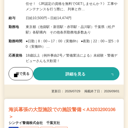
任せ！ 《JR認定の資格を無料でGETしませんか？》 工事や
メンテナンスを行う際に、 列車と作…
給与
日給10,500円～日給14,474円
勤務地
東京都（池袋駅・新宿駅・赤羽駅・品川駅）千葉県（松戸
駅）各駅構内 その他各所勤務地多数あり
勤務時間
●日勤｜8：00～17：00（実働8h） ●夜勤｜22：00～翌5：0
0（実働8h） …
応募資格
18歳以上（例外事由2号／警備業法による）未経験・警備デ
ビューさんも大歓迎！
詳細を見る
後で見る
更新日： 2026/07/29 掲載終了日： 2026/09/01
海浜幕張の大型施設での施設警備＜A3203200106
＞
シンテイ警備株式会社 千葉支社