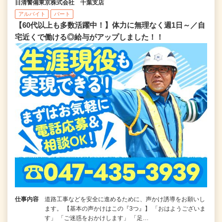
日清警備東京株式会社 千葉支店
アルバイト
パート
【60代以上も多数活躍中！】体力に無理なく週1日～／自
宅近くで働ける◎給与がアップしました！！
仕事内容
道路工事などを安全に進めるために、声かけ誘導をお願いし
ます。 【基本の声かけはこの『3つ』】 「おはようございま
す」 「ご迷惑をおかけします」 「足…