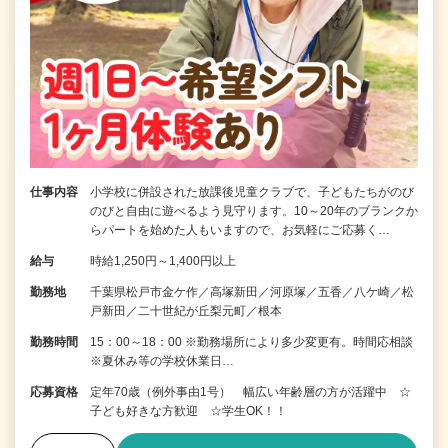
仕事内容
小学校に併設された放課後児童クラブで、子どもたちがのび
のびと自由に遊べるよう見守ります。10～20年のブランクか
らパートを始めた人もいますので、お気軽にご応募く…
給与
時給1,250円～1,400円以上
勤務地
千葉県松戸市金ケ作／高塚新田／河原塚／五香／八ケ崎／松
戸新田／二十世紀が丘梨元町／根本
勤務時間
15：00～18：00 ※勤務場所により多少変更有。時間応相談
※夏休み等の学校休業日…
応募資格
定年70歳（例外事由1号） 幅広い年齢層の方が活躍中 ☆
子ども好きな方歓迎 ☆学生OK！！