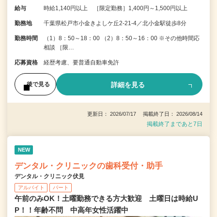
給与
時給1,140円以上 ［限定勤務］1,400円～1,500円以上
勤務地
千葉県松戸市小金きよしケ丘2-21-4／北小金駅徒歩8分
勤務時間
（1）8：50～18：00 （2）8：50～16：00 ※その他時間応
相談 ［限…
応募資格
経歴考慮、要普通自動車免許
詳細を見る
後で見る
更新日： 2026/07/17 掲載終了日： 2026/08/14
掲載終了まであと7日
NEW
デンタル・クリニックの歯科受付・助手
デンタル・クリニック伏見
アルバイト
パート
午前のみOK！土曜勤務できる方大歓迎 土曜日は時給U
P！！年齢不問 中高年女性活躍中