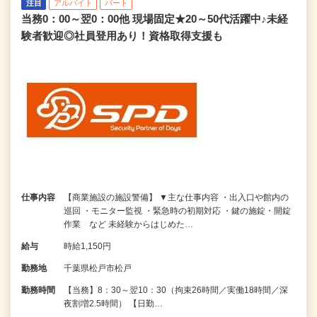
注目
アルバイト
パート
当務0：00～翌0：00他 現場固定★20～50代活躍中♪未経
験者歓迎◎社員登用あり！資格取得支援も
仕事内容
【商業施設の施設警備】 ▼主な仕事内容 ・出入口や館内の
巡回 ・モニター監視 ・緊急時の初期対応 ・鍵の施錠・開錠
作業 など 未経験からはじめた…
給与
時給1,150円
勤務地
千葉県松戸市松戸
勤務時間
【当務】8：30～翌10：30（拘束26時間／実働18時間／深
夜割増2.5時間） 【日勤…