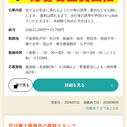
仕事内容
皆さまが安全に通れるよう人や車の誘導・案内などをお願い
します。 最初は慣れるまで、歩行者の誘導や声掛けから始め
ていただきます。 未経験で始めた方がほとん…
給与
日給12,200円〜13,700円
勤務地
千葉県松戸市・市川市・船橋市・柏市・野田市・我孫子市・
鎌ケ谷市・流山市・東京都葛飾区・江戸川区
勤務時間
＜夜勤＞ ・20：00〜翌5：00 ・21：00〜翌6：00（シフト
制） ※1日8時…
応募資格
無資格・未経験OK！ ※18歳以上：警備業法による（例外事
由2号）
詳細を見る
後で見る
更新日： 2026/07/31 掲載終了日： 2026/08/08
掲載終了まであと1日
司法書士事務所の事務スタッフ