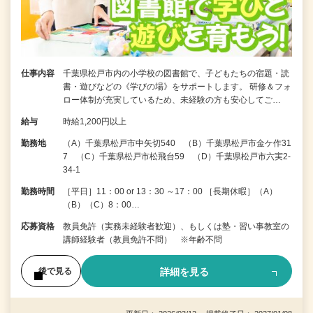
仕事内容
千葉県松戸市内の小学校の図書館で、子どもたちの宿題・読
書・遊びなどの《学びの場》をサポートします。 研修＆フォ
ロー体制が充実しているため、未経験の方も安心してご…
給与
時給1,200円以上
勤務地
（A）千葉県松戸市中矢切540 （B）千葉県松戸市金ケ作31
7 （C）千葉県松戸市松飛台59 （D）千葉県松戸市六実2-
34-1
勤務時間
［平日］11：00 or 13：30 ～17：00 ［長期休暇］（A）
（B）（C）8：00…
応募資格
教員免許（実務未経験者歓迎）、もしくは塾・習い事教室の
講師経験者（教員免許不問） ※年齢不問
詳細を見る
後で見る