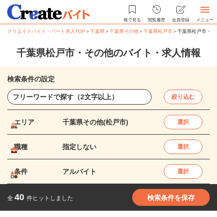
後で見る
閲覧履歴
会員登録
メニュー
クリエイトバイト・パート求人TOP
＞
千葉県
＞
千葉県その他
＞
千葉県松戸市
＞
千葉県松戸市・そ
千葉県松戸市・その他のバイト・求人情報
検索条件の設定
絞り込む
エリア
千葉県その他(松戸市)
選択
職種
指定しない
選択
条件
アルバイト
選択
40
検索条件を保存
全
件ヒットしました