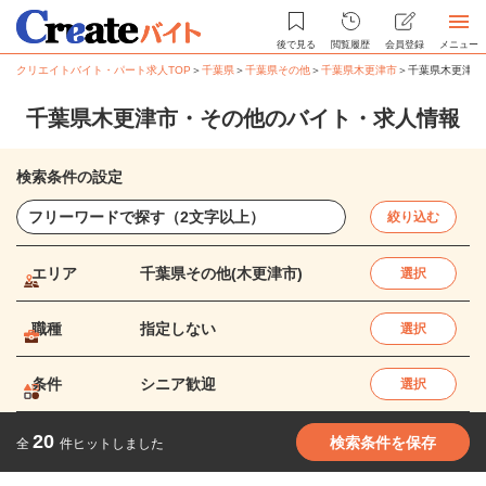
後で見る
閲覧履歴
会員登録
メニュー
クリエイトバイト・パート求人TOP
＞
千葉県
＞
千葉県その他
＞
千葉県木更津市
＞
千葉県木更津市
千葉県木更津市・その他のバイト・求人情報
検索条件の設定
絞り込む
エリア
千葉県その他(木更津市)
選択
職種
指定しない
選択
条件
シニア歓迎
選択
20
検索条件を保存
全
件ヒットしました