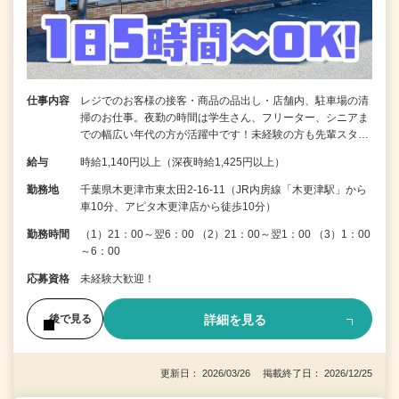
仕事内容
レジでのお客様の接客・商品の品出し・店舗内、駐車場の清
掃のお仕事。夜勤の時間は学生さん、フリーター、シニアま
での幅広い年代の方が活躍中です！未経験の方も先輩スタ…
給与
時給1,140円以上（深夜時給1,425円以上）
勤務地
千葉県木更津市東太田2-16-11（JR内房線「木更津駅」から
車10分、アピタ木更津店から徒歩10分）
勤務時間
（1）21：00～翌6：00 （2）21：00～翌1：00 （3）1：00
～6：00
応募資格
未経験大歓迎！
詳細を見る
後で見る
更新日： 2026/03/26 掲載終了日： 2026/12/25