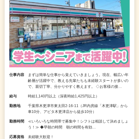
仕事内容
まずは簡単な仕事から覚えていきましょう。現在、幅広い年
齢層が活躍中で、教える先輩たちも未経験スタートが多いの
で、親切丁寧、分かりやすく教えます。 ◇お客様の接…
給与
時給1,140円以上（深夜時給1,425円以上）
勤務地
千葉県木更津市東太田2-16-11（JR内房線「木更津駅」から
車10分、アピタ木更津店から徒歩10分）
勤務時間
≪いろいろな時間帯で募集中！シフトは相談して決めましょ
う！≫ ◆早朝の時間 朝の時間を有効…
応募資格
未経験大歓迎！