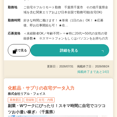
勤務地
ご自宅※フルリモート勤務 千葉県千葉市 その他千葉県全
域を含む関東エリアおよび日本全国で勤務可能(在宅OK)
勤務時間
好きな時間に働けます！ ★単発（1日のみ）OK！ ★応募
後、即お仕事開始も可！ ★在…
応募資格
＜未経験者OK／年齢不問＞⇒★特に20代〜50代の女性の登
録多数★ ※スマートフォンもしくはパソコンをお持ちの方
詳細を見る
後で見る
更新日： 2026/07/31 掲載終了日： 2026/08/24
掲載終了まであと14日
化粧品・サプリの在宅データ入力
株式会社リアル・フェイス
業務委託
登録制
在宅・内職
副業・Wワークにぴったり！スキマ時間に自宅でコツコ
ツお小遣い稼ぎ♪〈千葉県〉