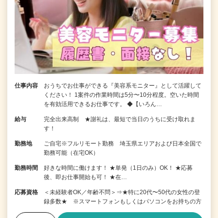
仕事内容
おうちでお仕事ができる『美容系モニター』として活躍して
ください！ 1案件の作業時間は5分〜10分程度。空いた時間
を有効活用できるお仕事です。 ◆【いろん…
給与
完全出来高制 ★謝礼は、最短で当日のうちに受け取れま
す！
勤務地
ご自宅※フルリモート勤務 埼玉県エリアおよび日本全国で
勤務可能（在宅OK）
勤務時間
好きな時間に働けます！ ★単発（1日のみ）OK！ ★応募
後、即お仕事開始も可！ ★在…
応募資格
＜未経験者OK／年齢不問＞⇒★特に20代〜50代の女性の登
録多数★ ※スマートフォンもしくはパソコンをお持ちの方