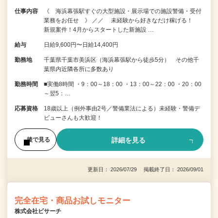
仕事内容
《 海浜幕張駅すぐの大型施設・展示場での施設警備・受付
業務をお任せ 》 ／／ 未経験から好きなだけ稼げる！
新規案件！4月からスタートした新施設 …
給与
日給9,600円〜日給14,400円
勤務地
千葉県千葉市美浜区（海浜幕張駅から徒歩5分） その他千
葉県内近隣各所に多数あり
勤務時間
■実働8時間 ・9：00～18：00 ・13：00～22：00 ・20：00
～翌5：…
応募資格
18歳以上（例外事由2号／警備業法による）未経験・警備デ
ビューさんも大歓迎！
詳細を見る
後で見る
更新日： 2026/07/29 掲載終了日： 2026/09/01
完全在宅・商品お試しモニター
株式会社ビサーチ