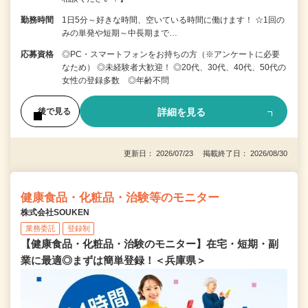
勤務時間
1日5分～好きな時間、空いている時間に働けます！ ☆1回の
みの単発や短期～中長期まで…
応募資格
◎PC・スマートフォンをお持ちの方（※アンケートに必要
なため） ◎未経験者大歓迎！ ◎20代、30代、40代、50代の
女性の登録多数 ◎年齢不問
詳細を見る
後で見る
更新日： 2026/07/23 掲載終了日： 2026/08/30
健康食品・化粧品・治験等のモニター
株式会社SOUKEN
業務委託
登録制
【健康食品・化粧品・治験のモニター】在宅・短期・副
業に最適◎まずは簡単登録！＜兵庫県＞