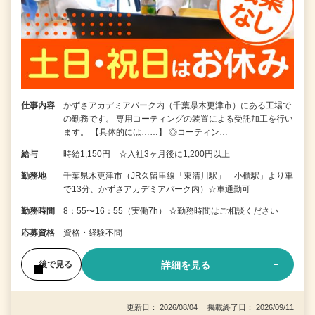
仕事内容
かずさアカデミアパーク内（千葉県木更津市）にある工場で
の勤務です。 専用コーティングの装置による受託加工を行い
ます。 【具体的には……】 ◎コーティン…
給与
時給1,150円 ☆入社3ヶ月後に1,200円以上
勤務地
千葉県木更津市（JR久留里線「東清川駅」「小櫃駅」より車
で13分、かずさアカデミアパーク内）☆車通勤可
勤務時間
8：55〜16：55（実働7h） ☆勤務時間はご相談ください
応募資格
資格・経験不問
詳細を見る
後で見る
更新日： 2026/08/04 掲載終了日： 2026/09/11