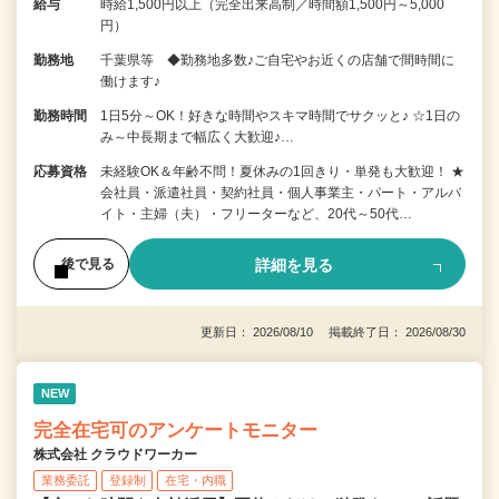
給与
時給1,500円以上（完全出来高制／時間額1,500円～5,000
円）
勤務地
千葉県等 ◆勤務地多数♪ご自宅やお近くの店舗で間時間に
働けます♪
勤務時間
1日5分～OK！好きな時間やスキマ時間でサクッと♪ ☆1日の
み～中長期まで幅広く大歓迎♪…
応募資格
未経験OK＆年齢不問！夏休みの1回きり・単発も大歓迎！ ★
会社員・派遣社員・契約社員・個人事業主・パート・アルバ
イト・主婦（夫）・フリーターなど、20代～50代…
詳細を見る
後で見る
更新日： 2026/08/10 掲載終了日： 2026/08/30
NEW
完全在宅可のアンケートモニター
株式会社 クラウドワーカー
業務委託
登録制
在宅・内職