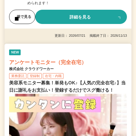
められます！
詳細を見る
後で見る
更新日： 2026/07/21 掲載終了日： 2026/11/13
NEW
アンケートモニター（完全在宅）
株式会社 クラウドワーカー
業務委託
登録制
在宅・内職
美容系モニター募集！単発もOK♪【人気の完全在宅♪】当
日に謝礼をお支払い！登録するだけでスグ働ける！