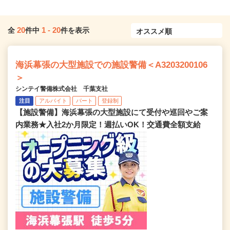
20
1
-
20
全
件中
件を表示
海浜幕張の大型施設での施設警備＜A3203200106
＞
シンテイ警備株式会社 千葉支社
注目
アルバイト
パート
登録制
【施設警備】海浜幕張の大型施設にて受付や巡回やご案
内業務★入社2か月限定！週払いOK！交通費全額支給