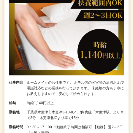
仕事内容
ルームメイクのお仕事です。 ホテル内の客室等の清掃および
電話対応などの業務を行って頂きます。 未経験の方も丁寧に
お教えしますので、安心して始められます。 …
給与
時給1,140円以上
勤務地
千葉県木更津市木更津3-10-8／JR内房線「木更津駅」より車
で3分、木更津北ICより車で15分
勤務時間
9：30～17：00 ※勤務終了時間は相談可 【勤務】 週2～3日
（土曜・日曜い…