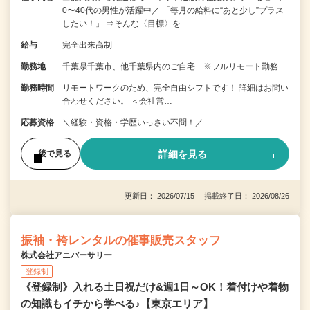
0〜40代の男性が活躍中／ 「毎月の給料に“あと少し”プラス
したい！」 ⇒そんな〈目標〉を…
給与
完全出来高制
勤務地
千葉県千葉市、他千葉県内のご自宅 ※フルリモート勤務
勤務時間
リモートワークのため、完全自由シフトです！ 詳細はお問い
合わせください。 ＜会社営…
応募資格
＼経験・資格・学歴いっさい不問！／
詳細を見る
後で見る
更新日： 2026/07/15 掲載終了日： 2026/08/26
振袖・袴レンタルの催事販売スタッフ
株式会社アニバーサリー
登録制
《登録制》入れる土日祝だけ&週1日～OK！着付けや着物
の知識もイチから学べる♪【東京エリア】