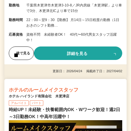
勤務地
千葉県木更津市木更津3-10-8／JR内房線「木更津駅」より車
で3分、木更津北ICより車で15分
勤務時間
22：00～翌9：30 【勤務】 月14日～15日程度の勤務（1日
おきのシフト勤務…
応募資格
資格不問 未経験者OK！ 40代〜60代男女スタッフ活躍
中！
詳細を見る
後で見る
更新日： 2026/04/24 掲載終了日： 2027/04/02
ホテルのルームメイクスタッフ
ホテル ハイランド有限会社 木更津店
アルバイト
パート
時給UP！未経験・扶養範囲内OK・Wワーク歓迎！週2日
～3日勤務OK！中高年活躍中！