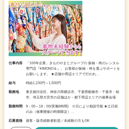
仕事内容
「100年企業」きものやまとグループの 振袖・袴のレンタル
専門店『KIMONO＆』。 お客様が振袖・袴を選ぶサポートを
お願いします。 ★店舗や周辺エリアで行われ…
給与
時給1,230円～1,500円
勤務地
東京都渋谷区、神奈川県横浜市、千葉県船橋市・千葉市・柏
市、埼玉県大宮市の店舗ほか・都下周辺エリアの催事会場
勤務時間
9：00～18：00(実働8時間) ※日により相談可能 ★土日祝
のみ（催事開催の時期限定）…
応募資格
接客・販売経験者歓迎／未経験の方もOK