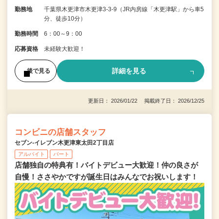
勤務地
千葉県木更津市木更津3-3-9（JR内房線「木更津駅」から車5
分、徒歩10分）
勤務時間
6：00～9：00
応募資格
未経験大歓迎！
詳細を見る
後で見る
更新日： 2026/01/22 掲載終了日： 2026/12/25
コンビニの店舗スタッフ
セブン‐イレブン木更津東太田2丁目店
アルバイト
パート
店舗独自の特典有！バイトデビュー大歓迎！仲の良さが
自慢！ささやかですが誕生日はみんなでお祝いします！