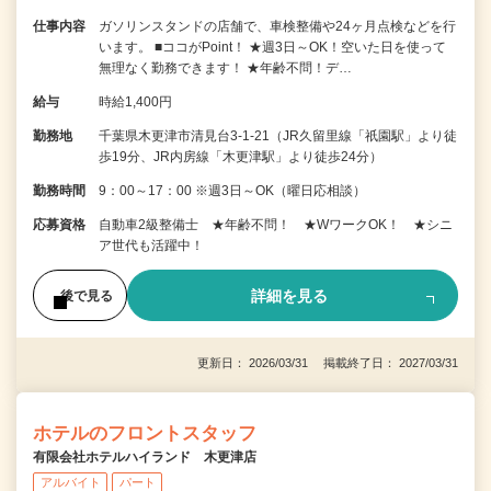
仕事内容
ガソリンスタンドの店舗で、車検整備や24ヶ月点検などを行
います。 ■ココがPoint！ ★週3日～OK！空いた日を使って
無理なく勤務できます！ ★年齢不問！デ…
給与
時給1,400円
勤務地
千葉県木更津市清見台3-1-21（JR久留里線「祇園駅」より徒
歩19分、JR内房線「木更津駅」より徒歩24分）
勤務時間
9：00～17：00 ※週3日～OK（曜日応相談）
応募資格
自動車2級整備士 ★年齢不問！ ★WワークOK！ ★シニ
ア世代も活躍中！
詳細を見る
後で見る
更新日： 2026/03/31 掲載終了日： 2027/03/31
ホテルのフロントスタッフ
有限会社ホテルハイランド 木更津店
アルバイト
パート