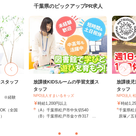
千葉県のピックアップPR求人
務スタッフ
放課後KIDSルームの学習支援ス
放課後児
タッフ
タッフ
NPO法人すまいるキッズ
NPO法人
以上 ※経験
時給1,200円以上
時給1,2
OK（全国
（A）千葉県松戸市中矢切540
千葉県松
し）
（B）千葉県松戸市金ケ作317 ...
原塚／五