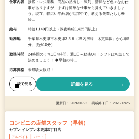
仕事内容
接客・レジ業務、商品の品出し・陳列、清掃など色々なお仕
事がありますが、まずは簡単な仕事から覚えていきましょ
う。現在、幅広い年齢層が活躍中で、教える先輩たちも未
経…
給与
時給1,140円以上（深夜時給1,425円以上）
勤務地
千葉県木更津市木更津3-3-9（JR内房線「木更津駅」から車5
分、徒歩10分）
勤務時間
24時間のうち1日4時間、週1日～勤務OK！シフトは相談して
決めましょう！ ◆早朝の時…
応募資格
未経験大歓迎！
詳細を見る
後で見る
更新日： 2026/01/22 掲載終了日： 2026/12/25
コンビニの店舗スタッフ（早朝）
セブン‐イレブン木更津3丁目店
アルバイト
パート