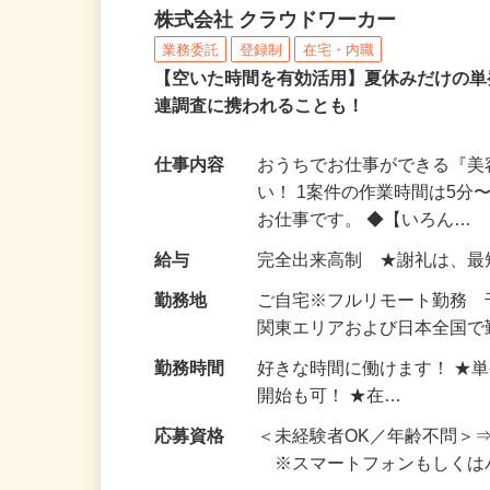
完全在宅可のアンケート
株式会社 クラウドワーカー
業務委託
登録制
在宅・内職
【空いた時間を有効活用】夏休みだけの単
連調査に携われることも！
仕事内容
おうちでお仕事ができる『
い！ 1案件の作業時間は5
お仕事です。 ◆【いろん…
給与
完全出来高制 ★謝礼は、
勤務地
ご自宅※フルリモート勤務
関東エリアおよび日本全国で勤
勤務時間
好きな時間に働けます！ ★
開始も可！ ★在…
応募資格
＜未経験者OK／年齢不問＞