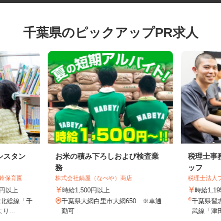
千葉県のピックアップPR求人
シスタン
お米の積み下ろしおよび検査業
税理士
務
ッフ
の鈴保育園
株式会社鍋屋（なべや）商店
税理士法
70円以上
時給1,500円以上
時給1,
JR北総線「千
千葉県大網白里市大網650 ※車通
千葉県習