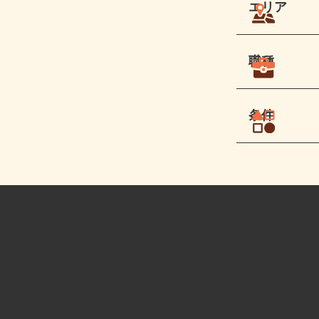
エリア
職種
条件