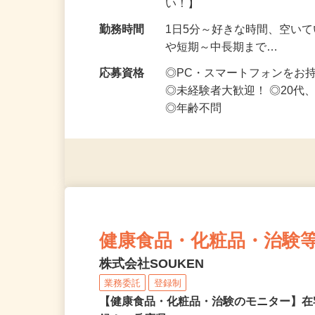
勤務地
千葉県等【ご希望の地域でオ
い！】
勤務時間
1日5分～好きな時間、空い
や短期～中長期まで…
応募資格
◎PC・スマートフォンをお
◎未経験者大歓迎！ ◎20代
◎年齢不問
健康食品・化粧品・治験
株式会社SOUKEN