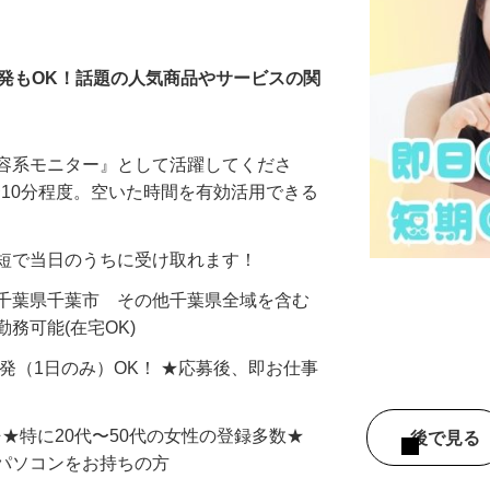
モニター
発もOK！話題の人気商品やサービスの関
美容系モニター』として活躍してくださ
分〜10分程度。空いた時間を有効活用できる
最短で当日のうちに受け取れます！
 千葉県千葉市 その他千葉県全域を含む
務可能(在宅OK)
単発（1日のみ）OK！ ★応募後、即お仕事
⇒★特に20代〜50代の女性の登録多数★
後で見