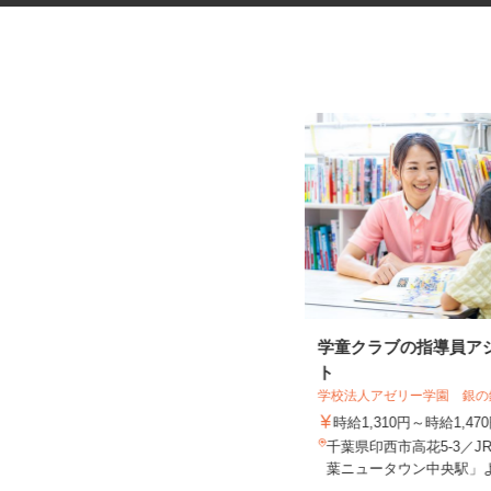
税理士事務所での補助作業スタ
学童クラブの指導員ア
ッフ
ト
税理士法人フロイデ
学校法人アゼリー学園 銀
時給1,195円～1,850円
時給1,310円～時給1,4
千葉県習志野市奏の杜1-3-11（JR総
千葉県印西市高花5-3／