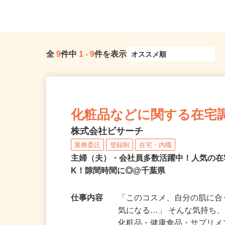
武線「津田沼駅」より徒歩...
葉ニュータウン中央駅」よ
全
9
件中
1
-
9
件を表示
化粧品などに関する在宅
株式会社ビサーチ
業務委託
登録制
在宅・内職
主婦（夫）・会社員多数活躍中！人気の在
K！隙間時間に◎@千葉県
仕事内容
「このコスメ、自分の肌に
気になる…」 そんな気持ち