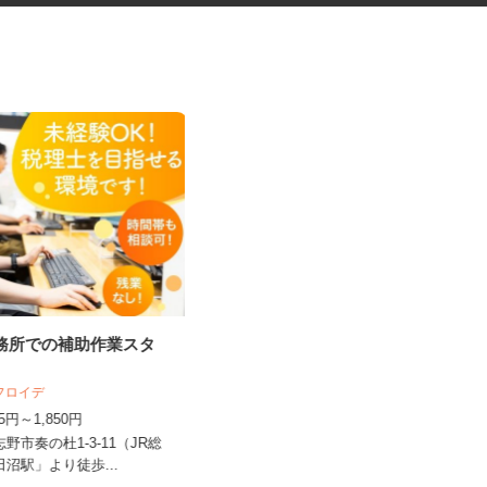
事務所での補助作業スタ
学童クラブの指導員アシスタン
ト
人フロイデ
学校法人アゼリー学園 銀の鈴保育園
195円～1,850円
時給1,310円～時給1,470円以上
志野市奏の杜1-3-11（JR総
千葉県印西市高花5-3／JR北総線「