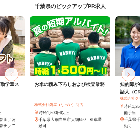
千葉県のピックアップPR求人
常勤学童ス
お米の積み下ろしおよび検査業務
知的障が
話人（CRE
株式会社ク
株式会社鍋屋（なべや）商店
時給1,
上
時給1,500円以上
他手当
新田／河
千葉県大網白里市大網650 ※車通
千葉県
田／二...
勤可
勤可