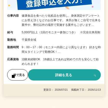
仕事内容
健康食品を食べたり化粧品を使用し、身体測定やアンケート
にお答え頂くなどのお仕事です。 来所が無くご自宅で出来る
案件や、弊社以外の場所で実施する案件もございます…
給与
5,000円以上（1回のモニター参加につき） ※完全出来高制
勤務地
千葉県全域
勤務時間
9：00～17：00（モニター内容により異なります） 好きな時
間＆タイミングで勤務OK！…
応募資格
治験未経験OK 18歳以上であれば初めての方も安心して始
められます！
詳細を見る
後で見る
更新日： 2026/07/21 掲載終了日： 2026/11/13
1