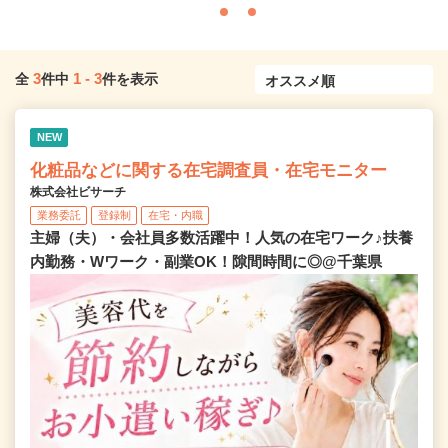
3
1
-
3
全
件中
件を表示
NEW
化粧品などに関する在宅調査員・在宅モニター
株式会社ビサーチ
業務委託
登録制
在宅・内職
主婦（夫）・会社員多数活躍中！人気の在宅ワーク♪扶養
内勤務・Wワーク・副業OK！隙間時間に◎@千葉県