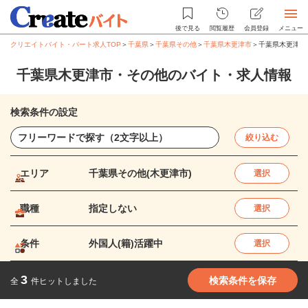
後で見る
閲覧履歴
会員登録
メニュー
クリエイトバイト・パート求人TOP
＞
千葉県
＞
千葉県その他
＞
千葉県木更津市
＞
千葉県木更津市
千葉県木更津市・その他のバイト・求人情報
検索条件の設定
絞り込む
エリア
千葉県その他(木更津市)
選択
職種
指定しない
選択
条件
外国人(籍)活躍中
選択
3
検索条件を保存
全
件ヒットしました