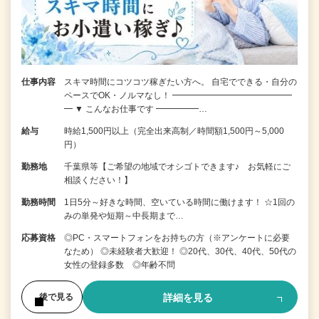
仕事内容
スキマ時間にコツコツ稼ぎたい方へ。 自宅でできる・自分の
ペースでOK・ノルマなし！ ━━━━━━━━━━━━━━
━ ▼ こんなお仕事です ━━━━━…
給与
時給1,500円以上（完全出来高制／時間額1,500円～5,000
円）
勤務地
千葉県等【ご希望の地域でオシゴトできます♪ お気軽にご
相談ください！】
勤務時間
1日5分～好きな時間、空いている時間に働けます！ ☆1回の
みの単発や短期～中長期まで…
応募資格
◎PC・スマートフォンをお持ちの方（※アンケートに必要
なため） ◎未経験者大歓迎！ ◎20代、30代、40代、50代の
女性の登録多数 ◎年齢不問
詳細を見る
後で見る