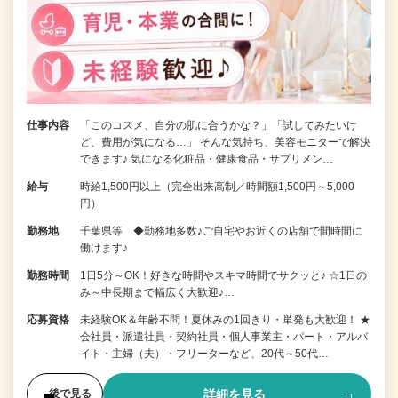
仕事内容
「このコスメ、自分の肌に合うかな？」「試してみたいけ
ど、費用が気になる…」 そんな気持ち、美容モニターで解決
できます♪ 気になる化粧品・健康食品・サプリメン…
給与
時給1,500円以上（完全出来高制／時間額1,500円～5,000
円）
勤務地
千葉県等 ◆勤務地多数♪ご自宅やお近くの店舗で間時間に
働けます♪
勤務時間
1日5分～OK！好きな時間やスキマ時間でサクッと♪ ☆1日の
み～中長期まで幅広く大歓迎♪…
応募資格
未経験OK＆年齢不問！夏休みの1回きり・単発も大歓迎！ ★
会社員・派遣社員・契約社員・個人事業主・パート・アルバ
イト・主婦（夫）・フリーターなど、20代～50代…
詳細を見る
後で見る