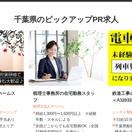
千葉県のピックアップPR求人
ホームス
税理士事務所の在宅勤務スタッ
鉄道工
フ
＜A3203
税理士法人サリーレ
ステージング
シンテイ
時給1,300円〜1,600円以上 ※経験
円＋手当あり
年数・スキルによる
日給10