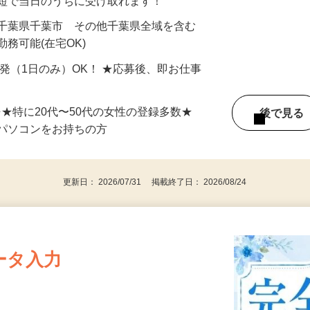
最短で当日のうちに受け取れます！
 千葉県千葉市 その他千葉県全域を含む
務可能(在宅OK)
単発（1日のみ）OK！ ★応募後、即お仕事
⇒★特に20代〜50代の女性の登録多数★
後で見
パソコンをお持ちの方
更新日： 2026/07/31 掲載終了日： 2026/08/24
ータ入力