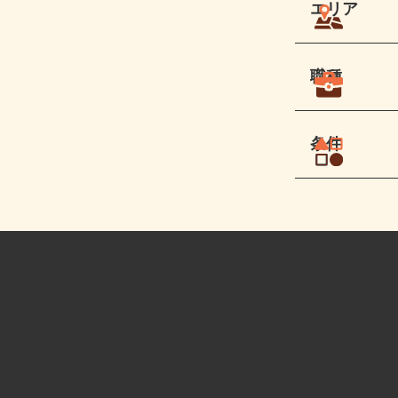
エリア
職種
条件