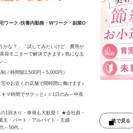
調査員・在宅モニター
宅ワーク♪扶養内勤務・Wワーク・副業O
合うかな？」「試してみたいけど、費用が
、美容モニターで解決できます♪ 気になる
メン…
制／時間額1,500円～5,000円）
自宅やお近くの店舗で間時間に働けます♪
スキマ時間でサクッと♪ ☆1日のみ～中長
みの1回きり・単発も大歓迎！ ★会社員・
事業主・パート・アルバイト・主婦