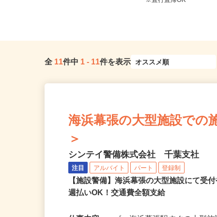
千葉県船橋市 その他 千葉県内近
千葉県北西エリア及
隣各所に多数勤務地あり
※直行直帰OK
全
11
件中
1
-
11
件を表示
海浜幕張の大型施設での施設警
＞
シンテイ警備株式会社 千葉支社
注目
アルバイト
パート
登録制
【施設警備】海浜幕張の大型施設にて受
週払いOK！交通費全額支給