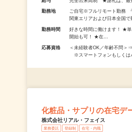
お仕事です。 ◆【いろん…
給与
完全出来高制 ★謝礼は、
勤務地
ご自宅※フルリモート勤務
関東エリアおよび日本全国で勤
勤務時間
好きな時間に働けます！ ★
開始も可！ ★在…
応募資格
＜未経験者OK／年齢不問＞
※スマートフォンもしくは
化粧品・サプリの在宅デ