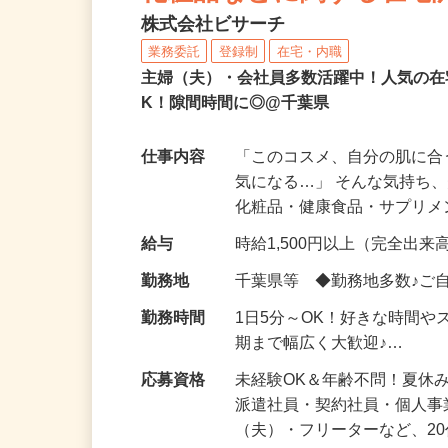
化粧品などに関する在宅
株式会社ビサーチ
業務委託
登録制
在宅・内職
主婦（夫）・会社員多数活躍中！人気の在
K！隙間時間に◎@千葉県
仕事内容
「このコスメ、自分の肌に
気になる…」 そんな気持ち
化粧品・健康食品・サプリ
給与
時給1,500円以上（完全出来高
勤務地
千葉県等 ◆勤務地多数♪ご
勤務時間
1日5分～OK！好きな時間や
期まで幅広く大歓迎♪…
応募資格
未経験OK＆年齢不問！夏休
派遣社員・契約社員・個人