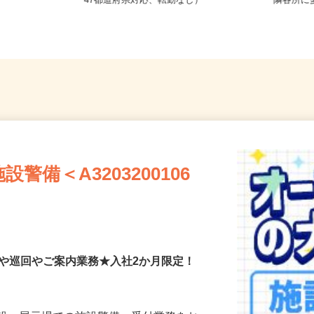
び近郊エリア
全国どこからでも在宅勤務OK（全国
千葉県
47都道府県対応、転勤なし）
隣各所
備＜A3203200106
付や巡回やご案内業務★入社2か月限定！