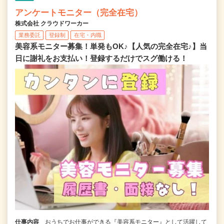
アンケートモニター（完全在宅）
株式会社 クラウドワーカー
業務委託
登録制
在宅・内職
美容系モニター募集！単発もOK♪【人気の完全在宅♪】当
日に謝礼をお支払い！登録するだけでスグ働ける！
仕事内容
おうちでお仕事ができる『美容系モニター』として活躍して