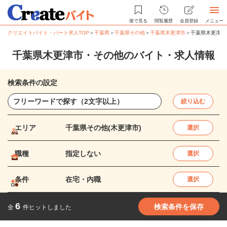
後で見る
閲覧履歴
会員登録
メニュー
クリエイトバイト・パート求人TOP
＞
千葉県
＞
千葉県その他
＞
千葉県木更津市
＞
千葉県木更津市
千葉県木更津市・その他のバイト・求人情報
検索条件の設定
絞り込む
エリア
千葉県その他(木更津市)
選択
職種
指定しない
選択
条件
在宅・内職
選択
6
検索条件を保存
全
件ヒットしました