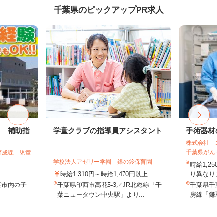
千葉県のピックアップPR求人
フ 補助指
学童クラブの指導員アシスタント
手術器材
株式会社 
千葉県がん
育成課 児童
学校法人アゼリー学園 銀の鈴保育園
時給1,2
時給1,310円～時給1,470円以上
り異なりま
葉市内の子
千葉県印西市高花5-3／JR北総線「千
千葉県千
葉ニュータウン中央駅」より...
房線「鎌取