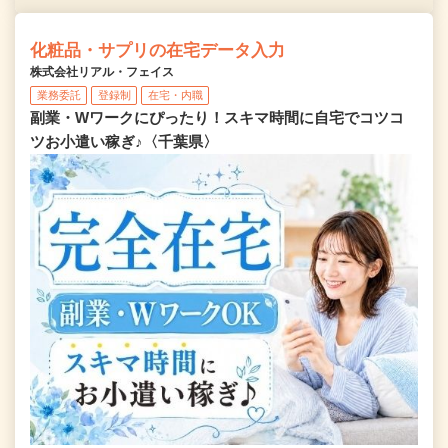
化粧品・サプリの在宅データ入力
株式会社リアル・フェイス
業務委託
登録制
在宅・内職
副業・Wワークにぴったり！スキマ時間に自宅でコツコ
ツお小遣い稼ぎ♪〈千葉県〉