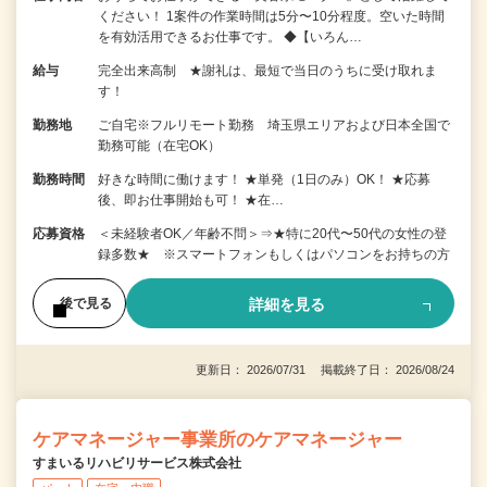
ください！ 1案件の作業時間は5分〜10分程度。空いた時間
を有効活用できるお仕事です。 ◆【いろん…
給与
完全出来高制 ★謝礼は、最短で当日のうちに受け取れま
す！
勤務地
ご自宅※フルリモート勤務 埼玉県エリアおよび日本全国で
勤務可能（在宅OK）
勤務時間
好きな時間に働けます！ ★単発（1日のみ）OK！ ★応募
後、即お仕事開始も可！ ★在…
応募資格
＜未経験者OK／年齢不問＞⇒★特に20代〜50代の女性の登
録多数★ ※スマートフォンもしくはパソコンをお持ちの方
詳細を見る
後で見る
更新日： 2026/07/31 掲載終了日： 2026/08/24
ケアマネージャー事業所のケアマネージャー
すまいるリハビリサービス株式会社