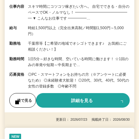
仕事内容
スキマ時間にコツコツ稼ぎたい方へ。 自宅でできる・自分の
ペースでOK・ノルマなし！ ━━━━━━━━━━━━━━
━ ▼ こんなお仕事です ━━━━━…
給与
時給1,500円以上（完全出来高制／時間額1,500円～5,000
円）
勤務地
千葉県等【ご希望の地域でオシゴトできます♪ お気軽にご
相談ください！】
勤務時間
1日5分～好きな時間、空いている時間に働けます！ ☆1回の
みの単発や短期～中長期まで…
応募資格
◎PC・スマートフォンをお持ちの方（※アンケートに必要
なため） ◎未経験者大歓迎！ ◎20代、30代、40代、50代の
女性の登録多数 ◎年齢不問
詳細を見る
後で見る
更新日： 2026/07/23 掲載終了日： 2026/08/30
NEW