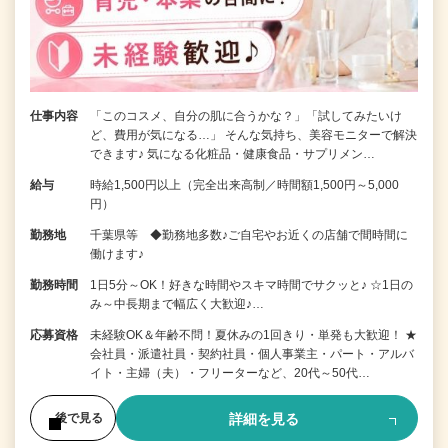
仕事内容
「このコスメ、自分の肌に合うかな？」「試してみたいけ
ど、費用が気になる…」 そんな気持ち、美容モニターで解決
できます♪ 気になる化粧品・健康食品・サプリメン…
給与
時給1,500円以上（完全出来高制／時間額1,500円～5,000
円）
勤務地
千葉県等 ◆勤務地多数♪ご自宅やお近くの店舗で間時間に
働けます♪
勤務時間
1日5分～OK！好きな時間やスキマ時間でサクッと♪ ☆1日の
み～中長期まで幅広く大歓迎♪…
応募資格
未経験OK＆年齢不問！夏休みの1回きり・単発も大歓迎！ ★
会社員・派遣社員・契約社員・個人事業主・パート・アルバ
イト・主婦（夫）・フリーターなど、20代～50代…
詳細を見る
後で見る