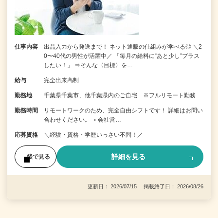
仕事内容
出品入力から発送まで！ ネット通販の仕組みが学べる◎ ＼2
0〜40代の男性が活躍中／ 「毎月の給料に“あと少し”プラス
したい！」 ⇒そんな〈目標〉を…
給与
完全出来高制
勤務地
千葉県千葉市、他千葉県内のご自宅 ※フルリモート勤務
勤務時間
リモートワークのため、完全自由シフトです！ 詳細はお問い
合わせください。 ＜会社営…
応募資格
＼経験・資格・学歴いっさい不問！／
詳細を見る
後で見る
更新日： 2026/07/15 掲載終了日： 2026/08/26