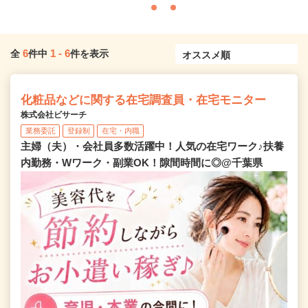
6
1
-
6
全
件中
件を表示
化粧品などに関する在宅調査員・在宅モニター
株式会社ビサーチ
業務委託
登録制
在宅・内職
主婦（夫）・会社員多数活躍中！人気の在宅ワーク♪扶養
内勤務・Wワーク・副業OK！隙間時間に◎@千葉県