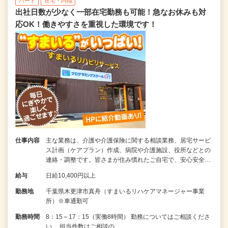
パート
在宅・内職
出社日数が少なく一部在宅勤務も可能！急なお休みも対
応OK！働きやすさを重視した環境です！
仕事内容
主な業務は、介護や介護保険に関する相談業務、居宅サービ
ス計画（ケアプラン）作成、病院や介護施設、役所などとの
連絡・調整です。皆さまが住み慣れたご自宅で、安心安全…
給与
日給10,400円以上
勤務地
千葉県木更津市真舟（すまいるリハケアマネージャー事業
所）※車通勤可
勤務時間
8：15～17：15（実働8時間） 勤務についてはご相談くださ
い。 担当件数はご相談の…