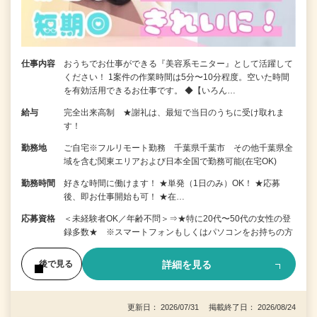
仕事内容
おうちでお仕事ができる『美容系モニター』として活躍して
ください！ 1案件の作業時間は5分〜10分程度。空いた時間
を有効活用できるお仕事です。 ◆【いろん…
給与
完全出来高制 ★謝礼は、最短で当日のうちに受け取れま
す！
勤務地
ご自宅※フルリモート勤務 千葉県千葉市 その他千葉県全
域を含む関東エリアおよび日本全国で勤務可能(在宅OK)
勤務時間
好きな時間に働けます！ ★単発（1日のみ）OK！ ★応募
後、即お仕事開始も可！ ★在…
応募資格
＜未経験者OK／年齢不問＞⇒★特に20代〜50代の女性の登
録多数★ ※スマートフォンもしくはパソコンをお持ちの方
詳細を見る
後で見る
更新日： 2026/07/31 掲載終了日： 2026/08/24