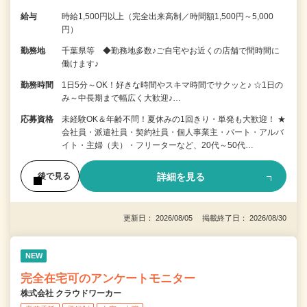
給与
時給1,500円以上（完全出来高制／時間額1,500円～5,000
円）
勤務地
千葉県等 ◆勤務地多数♪ご自宅やお近くの店舗で間時間に
働けます♪
勤務時間
1日5分～OK！好きな時間やスキマ時間でサクッと♪ ☆1日の
み～中長期まで幅広く大歓迎♪…
応募資格
未経験OK＆年齢不問！夏休みの1回きり・単発も大歓迎！ ★
会社員・派遣社員・契約社員・個人事業主・パート・アルバ
イト・主婦（夫）・フリーターなど、20代～50代…
詳細を見る
後で見る
更新日： 2026/08/05 掲載終了日： 2026/08/30
NEW
完全在宅可のアンケートモニター
株式会社 クラウドワーカー