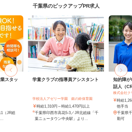
千葉県のピックアップPR求人
作業スタッ
学童クラブの指導員アシスタント
知的障が
話人（CRE
株式会社ク
学校法人アゼリー学園 銀の鈴保育園
時給1,
時給1,310円～時給1,470円以上
他手当
11（JR総
千葉県印西市高花5-3／JR北総線「千
千葉県
..
葉ニュータウン中央駅」より...
勤可