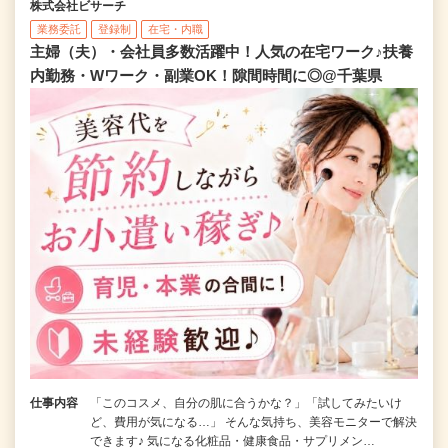
株式会社ビサーチ
業務委託
登録制
在宅・内職
主婦（夫）・会社員多数活躍中！人気の在宅ワーク♪扶養
内勤務・Wワーク・副業OK！隙間時間に◎@千葉県
仕事内容
「このコスメ、自分の肌に合うかな？」「試してみたいけ
ど、費用が気になる…」 そんな気持ち、美容モニターで解決
できます♪ 気になる化粧品・健康食品・サプリメン…