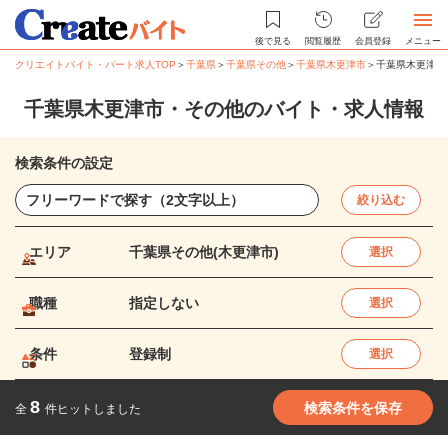
後で見る
閲覧履歴
会員登録
メニュー
クリエイトバイト・パート求人TOP
＞
千葉県
＞
千葉県その他
＞
千葉県木更津市
＞
千葉県木更津市
千葉県木更津市・その他のバイト・求人情報
検索条件の設定
絞り込む
エリア
千葉県その他(木更津市)
選択
職種
指定しない
選択
条件
登録制
選択
8
検索条件を保存
全
件ヒットしました