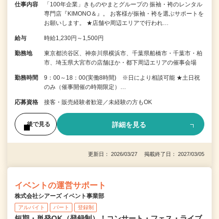
仕事内容
「100年企業」きものやまとグループの 振袖・袴のレンタル
専門店『KIMONO＆』。 お客様が振袖・袴を選ぶサポートを
お願いします。 ★店舗や周辺エリアで行われ…
給与
時給1,230円～1,500円
勤務地
東京都渋谷区、神奈川県横浜市、千葉県船橋市・千葉市・柏
市、埼玉県大宮市の店舗ほか・都下周辺エリアの催事会場
勤務時間
9：00～18：00(実働8時間) ※日により相談可能 ★土日祝
のみ（催事開催の時期限定）…
応募資格
接客・販売経験者歓迎／未経験の方もOK
詳細を見る
後で見る
更新日： 2026/03/27 掲載終了日： 2027/03/05
イベントの運営サポート
株式会社シアーズ イベント事業部
アルバイト
パート
登録制
短期・単発OK（登録制）！コンサート・フェス・ライブ