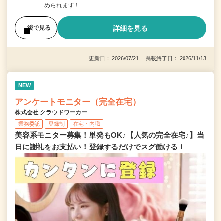
められます！
詳細を見る
後で見る
更新日： 2026/07/21 掲載終了日： 2026/11/13
NEW
アンケートモニター（完全在宅）
株式会社 クラウドワーカー
業務委託
登録制
在宅・内職
美容系モニター募集！単発もOK♪【人気の完全在宅♪】当
日に謝礼をお支払い！登録するだけでスグ働ける！