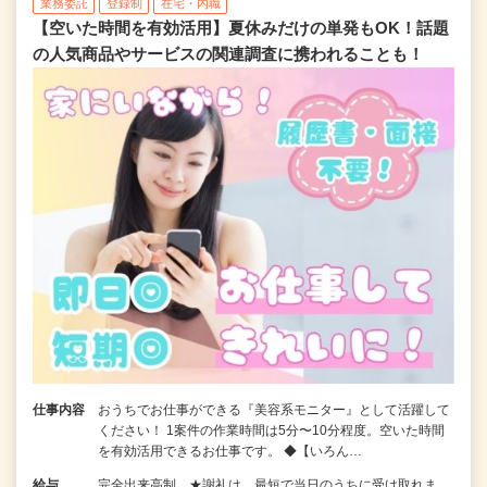
業務委託
登録制
在宅・内職
【空いた時間を有効活用】夏休みだけの単発もOK！話題
の人気商品やサービスの関連調査に携われることも！
仕事内容
おうちでお仕事ができる『美容系モニター』として活躍して
ください！ 1案件の作業時間は5分〜10分程度。空いた時間
を有効活用できるお仕事です。 ◆【いろん…
給与
完全出来高制 ★謝礼は、最短で当日のうちに受け取れま