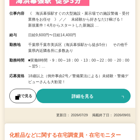
仕事内容
《 海浜幕張駅すぐの大型施設・展示場での施設警備・受付
業務をお任せ 》 ／／ 未経験から好きなだけ稼げる！
新規案件！4月からスタートした新施設 …
給与
日給9,600円〜日給14,400円
勤務地
千葉県千葉市美浜区（海浜幕張駅から徒歩5分） その他千
葉県内近隣各所に多数あり
勤務時間
■実働8時間 ・9：00～18：00 ・13：00～22：00 ・20：00
～翌5：…
応募資格
18歳以上（例外事由2号／警備業法による）未経験・警備デ
ビューさんも大歓迎！
詳細を見る
後で見る
更新日： 2026/07/29 掲載終了日： 2026/09/01
化粧品などに関する在宅調査員・在宅モニター