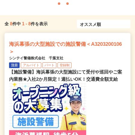
8
1
-
8
全
件中
件を表示
海浜幕張の大型施設での施設警備＜A3203200106
＞
シンテイ警備株式会社 千葉支社
注目
アルバイト
パート
登録制
【施設警備】海浜幕張の大型施設にて受付や巡回やご案
内業務★入社2か月限定！週払いOK！交通費全額支給