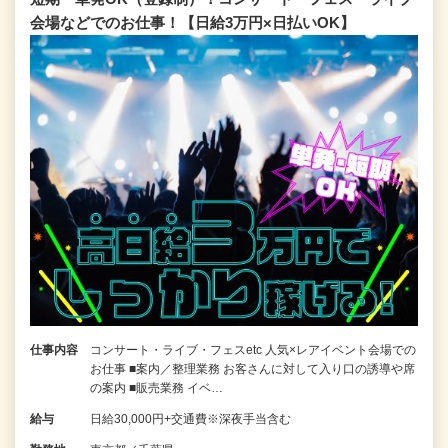
会場などでのお仕事！【日給3万円×日払いOK】
仕事内容
コンサート・ライブ・フェスetc 人気×レアイベント会場での
お仕事 ■案内／整理業務 お客さんに対して入り口の誘導や席
の案内 ■販売業務 イベ…
給与
日給30,000円+交通費※深夜手当含む