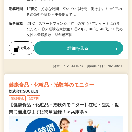
勤務時間
1日5分～好きな時間、空いている時間に働けます！ ☆1回の
みの単発や短期～中長期まで…
応募資格
◎PC・スマートフォンをお持ちの方（※アンケートに必要
なため） ◎未経験者大歓迎！ ◎20代、30代、40代、50代の
女性の登録多数 ◎年齢不問
詳細を見る
後で見る
更新日： 2026/07/23 掲載終了日： 2026/08/30
健康食品・化粧品・治験等のモニター
株式会社SOUKEN
業務委託
登録制
【健康食品・化粧品・治験のモニター】在宅・短期・副
業に最適◎まずは簡単登録！＜兵庫県＞