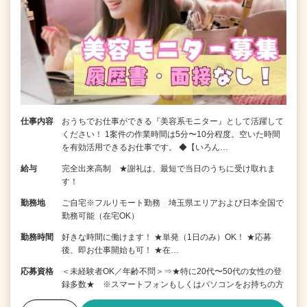
仕事内容
おうちでお仕事ができる『美容系モニター』として活躍して
ください！ 1案件の作業時間は5分〜10分程度。空いた時間
を有効活用できるお仕事です。 ◆【いろん…
給与
完全出来高制 ★謝礼は、最短で当日のうちに受け取れま
す！
勤務地
ご自宅※フルリモート勤務 埼玉県エリアおよび日本全国で
勤務可能（在宅OK）
勤務時間
好きな時間に働けます！ ★単発（1日のみ）OK！ ★応募
後、即お仕事開始も可！ ★在…
応募資格
＜未経験者OK／年齢不問＞⇒★特に20代〜50代の女性の登
録多数★ ※スマートフォンもしくはパソコンをお持ちの方