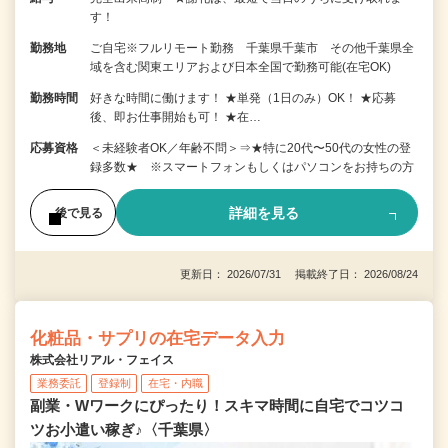
す！
勤務地
ご自宅※フルリモート勤務 千葉県千葉市 その他千葉県全
域を含む関東エリアおよび日本全国で勤務可能(在宅OK)
勤務時間
好きな時間に働けます！ ★単発（1日のみ）OK！ ★応募
後、即お仕事開始も可！ ★在…
応募資格
＜未経験者OK／年齢不問＞⇒★特に20代〜50代の女性の登
録多数★ ※スマートフォンもしくはパソコンをお持ちの方
詳細を見る
後で見る
更新日： 2026/07/31 掲載終了日： 2026/08/24
化粧品・サプリの在宅データ入力
株式会社リアル・フェイス
業務委託
登録制
在宅・内職
副業・Wワークにぴったり！スキマ時間に自宅でコツコ
ツお小遣い稼ぎ♪〈千葉県〉