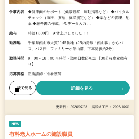
仕事内容
◆健康面のサポート（健康観察、運動指導など） ◆バイタル
チェック（血圧、脈拍、体温測定など） ◆薬などの管理、配
薬 ◆報告書の作成、PCデータ入力 …
給与
時給1,800円 ★賃上げしました！！
勤務地
千葉県館山市大賀1145番地（JR内房線「館山駅」からバ
ス、バス停「ファミリーオ館山前」下車徒歩約3分）
勤務時間
9：00～18：00 ※時間・勤務日数応相談 【30分程度変動有
り】
応募資格
正看護師・准看護師
詳細を見る
後で見る
更新日： 2026/07/28 掲載終了日： 2026/10/31
NEW
有料老人ホームの施設職員