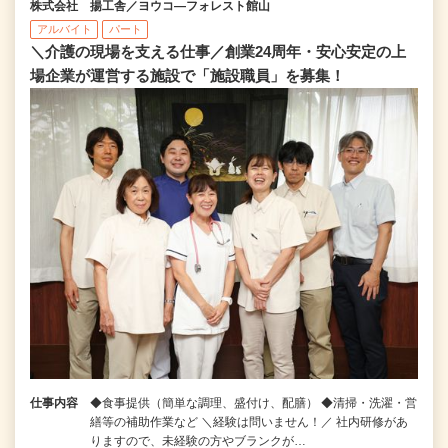
株式会社 揚工舎／ヨウコ―フォレスト館山
アルバイト
パート
＼介護の現場を支える仕事／創業24周年・安心安定の上
場企業が運営する施設で「施設職員」を募集！
仕事内容
◆食事提供（簡単な調理、盛付け、配膳） ◆清掃・洗濯・営
繕等の補助作業など ＼経験は問いません！／ 社内研修があ
りますので、未経験の方やブランクが…