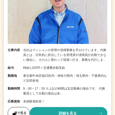
仕事内容
当社はマンションの管理や清掃業務を手がけています。代務
員とは、日常的に担当している管理員や清掃員が出勤できな
い場合に、その人に替わって現場へ行き、業務を代行しま…
給与
時給1,320円＋交通費全額支給
勤務地
東京都中央区他23区内・神奈川県内・埼玉県内・千葉県内な
ど近郊各地
勤務時間
9：00～17：50 ※上記の時間は支店勤務の場合です。 代務
要員として出勤の場合は各…
応募資格
未経験者歓迎！
詳細を見る
後で見る