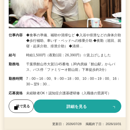
仕事内容
◆食事の準備、補助や清掃など ◆入浴や排泄などの身体介助
◆歩行補助、車いす・ベッドへの移乗介助 ◆夜勤（巡回、就
寝・起床介助、排泄介助） ◆清掃…
給与
時給1,500円（夜勤1回：26,390円）☆賃上げしました
勤務地
千葉県館山市大賀1145番地（JR内房線「館山駅」からバ
ス、バス停「ファミリーオ館山前」下車徒歩約3分）
勤務時間
7：00～16：00、9：00～18：00、10：00～19：00、16：
30～翌9：30…
応募資格
未経験者OK！認知症介護基礎研修（入職後の受講可）
詳細を見る
後で見る
更新日： 2026/07/28 掲載終了日： 2026/10/31