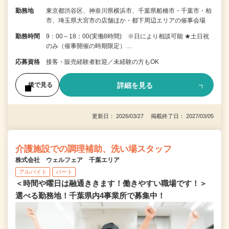
勤務地
東京都渋谷区、神奈川県横浜市、千葉県船橋市・千葉市・柏
市、埼玉県大宮市の店舗ほか・都下周辺エリアの催事会場
勤務時間
9：00～18：00(実働8時間) ※日により相談可能 ★土日祝
のみ（催事開催の時期限定）…
応募資格
接客・販売経験者歓迎／未経験の方もOK
詳細を見る
後で見る
更新日： 2026/03/27 掲載終了日： 2027/03/05
介護施設での調理補助、洗い場スタッフ
株式会社 ウェルフェア 千葉エリア
アルバイト
パート
＜時間や曜日は融通ききます！働きやすい職場です！＞
選べる勤務地！千葉県内4事業所で募集中！