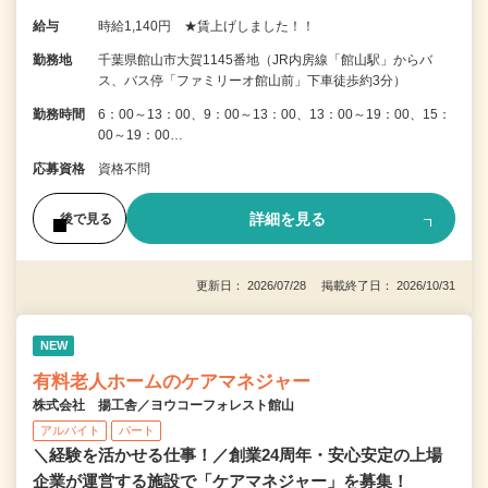
給与
時給1,140円 ★賃上げしました！！
勤務地
千葉県館山市大賀1145番地（JR内房線「館山駅」からバ
ス、バス停「ファミリーオ館山前」下車徒歩約3分）
勤務時間
6：00～13：00、9：00～13：00、13：00～19：00、15：
00～19：00…
応募資格
資格不問
詳細を見る
後で見る
更新日： 2026/07/28 掲載終了日： 2026/10/31
NEW
有料老人ホームのケアマネジャー
株式会社 揚工舎／ヨウコーフォレスト館山
アルバイト
パート
＼経験を活かせる仕事！／創業24周年・安心安定の上場
企業が運営する施設で「ケアマネジャー」を募集！