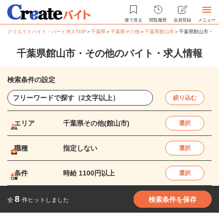
後で見る
閲覧履歴
会員登録
メニュー
クリエイトバイト・パート求人TOP
＞
千葉県
＞
千葉県その他
＞
千葉県館山市
＞
千葉県館山市・そ
千葉県館山市・その他のバイト・求人情報
検索条件の設定
絞り込む
エリア
千葉県その他(館山市)
選択
職種
指定しない
選択
条件
時給 1100円以上
選択
8
検索条件を保存
全
件ヒットしました