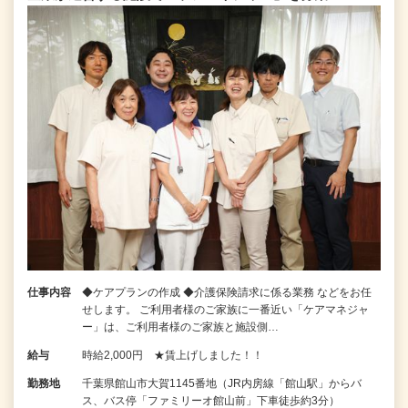
仕事内容
◆ケアプランの作成 ◆介護保険請求に係る業務 などをお任
せします。 ご利用者様のご家族に一番近い「ケアマネジャ
ー」は、ご利用者様のご家族と施設側…
給与
時給2,000円 ★賃上げしました！！
勤務地
千葉県館山市大賀1145番地（JR内房線「館山駅」からバ
ス、バス停「ファミリーオ館山前」下車徒歩約3分）