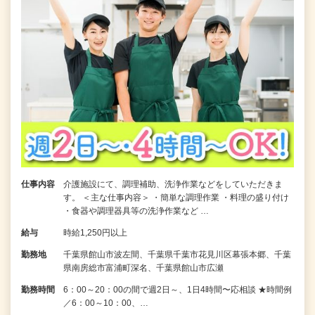
仕事内容
介護施設にて、調理補助、洗浄作業などをしていただきま
す。 ＜主な仕事内容＞ ・簡単な調理作業 ・料理の盛り付け
・食器や調理器具等の洗浄作業など …
給与
時給1,250円以上
勤務地
千葉県館山市波左間、千葉県千葉市花見川区幕張本郷、千葉
県南房総市富浦町深名、千葉県館山市広瀬
勤務時間
6：00～20：00の間で週2日～、1日4時間〜応相談 ★時間例
／6：00～10：00、…