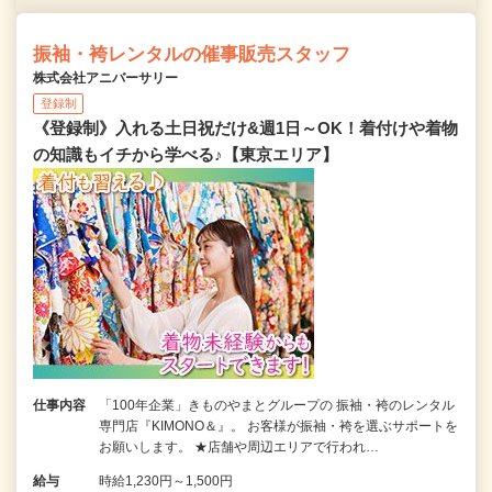
振袖・袴レンタルの催事販売スタッフ
株式会社アニバーサリー
登録制
《登録制》入れる土日祝だけ&週1日～OK！着付けや着物
の知識もイチから学べる♪【東京エリア】
仕事内容
「100年企業」きものやまとグループの 振袖・袴のレンタル
専門店『KIMONO＆』。 お客様が振袖・袴を選ぶサポートを
お願いします。 ★店舗や周辺エリアで行われ…
給与
時給1,230円～1,500円