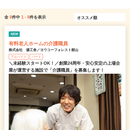
8
1
-
8
全
件中
件を表示
NEW
有料老人ホームの介護職員
株式会社 揚工舎／ヨウコーフォレスト館山
アルバイト
パート
＼未経験スタートOK！／創業24周年・安心安定の上場企
業が運営する施設で「介護職員」を募集します！