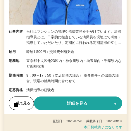
仕事内容
当社はマンションの管理や清掃業務を手がけています。清掃
指導員とは、日常的に担当している清掃員を現地にて研修・
指導していただいたり、定期的に行われる定期清掃の立ち…
給与
時給1,500円＋交通費全額支給
勤務地
東京都中央区他23区内・神奈川県内・埼玉県内・千葉県内な
ど近郊各地
勤務時間
9：00～17：50（支店勤務の場合） ※各物件への出勤の場
合、現場の就業時間に合わせて…
応募資格
清掃指導の経験者
詳細を見る
後で見る
更新日： 2026/07/28 掲載終了日： 2026/08/07
本日掲載終了になります