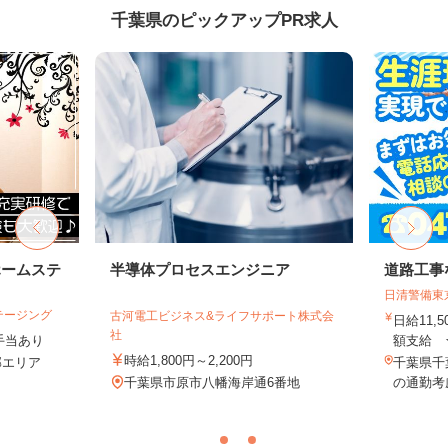
千葉県のピックアップPR求人
ホームステ
半導体プロセスエンジニア
道路工事
日清警備東
テージング
古河電工ビジネス&ライフサポート株式会
日給11,
社
＋手当あり
額支給 ★
時給1,800円～2,200円
近郊エリア
千葉県千
千葉県市原市八幡海岸通6番地
の通勤考