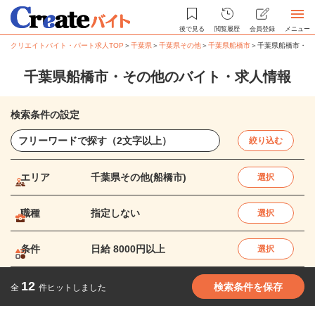
後で見る
閲覧履歴
会員登録
メニュー
クリエイトバイト・パート求人TOP
＞
千葉県
＞
千葉県その他
＞
千葉県船橋市
＞
千葉県船橋市・そ
千葉県船橋市・その他のバイト・求人情報
検索条件の設定
絞り込む
エリア
千葉県その他(船橋市)
選択
職種
指定しない
選択
条件
日給 8000円以上
選択
12
検索条件を保存
全
件ヒットしました