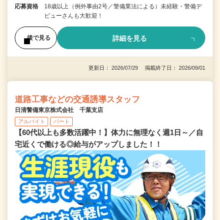
応募資格
18歳以上（例外事由2号／警備業法による）未経験・警備デ
ビューさんも大歓迎！
詳細を見る
後で見る
更新日： 2026/07/29 掲載終了日： 2026/09/01
道路工事などの交通誘導スタッフ
日清警備東京株式会社 千葉支店
アルバイト
パート
【60代以上も多数活躍中！】体力に無理なく週1日～／自
宅近くで働ける◎給与がアップしました！！