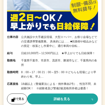
仕事内容
公共施設や大手建設現場、大型スーパー、お祭り会場などで
の交通誘導警備業務。 具体的には…… ■街路樹や植込みなど
の剪定・枝落とし作業中に、通行車両や自転…
給与
日給10,000円～12,500円以上 ★早上がりでも日給保障！
勤務地
千葉県千葉市、市原市、茂原市、勝浦市など、千葉県内の各
所
勤務時間
8：00～17：00 21：00～翌5：00 ※どちらも現場により早
終わり有。早上…
応募資格
18歳以上（警備業法による・例外事由2号）、性別不問、未
経験OK！ ※経験者及び警備2級資格所持者は優遇！
詳細を見る
後で見る