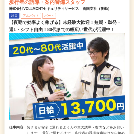
歩行者の誘導・案内警備スタッフ
株式会社VOLLMONTセキュリティサービス 両国支社（夜勤）
注目
アルバイト
パート
【夜勤で効率よく稼げる】未経験大歓迎！短期・単発・
週1・シフト自由！80代までの幅広い世代が活躍中！
仕事内容
皆さまが安全に通れるよう人や車の誘導・案内などをお願い
します。 最初は慣れるまで、歩行者の誘導や声掛けから始め