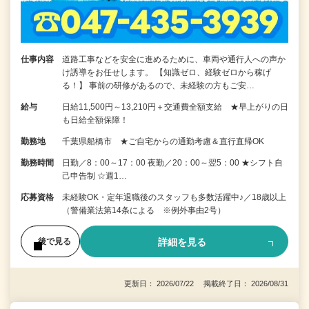
仕事内容
道路工事などを安全に進めるために、車両や通行人への声か
け誘導をお任せします。 【知識ゼロ、経験ゼロから稼げ
る！】 事前の研修があるので、未経験の方もご安…
給与
日給11,500円～13,210円＋交通費全額支給 ★早上がりの日
も日給全額保障！
勤務地
千葉県船橋市 ★ご自宅からの通勤考慮＆直行直帰OK
勤務時間
日勤／8：00～17：00 夜勤／20：00～翌5：00 ★シフト自
己申告制 ☆週1…
応募資格
未経験OK・定年退職後のスタッフも多数活躍中♪／18歳以上
（警備業法第14条による ※例外事由2号）
詳細を見る
後で見る
更新日： 2026/07/22 掲載終了日： 2026/08/31