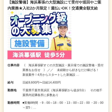
【施設警備】海浜幕張の大型施設にて受付や巡回やご案
内業務★入社2か月限定！週払いOK！交通費全額支給
仕事内容
《 海浜幕張駅すぐの大型施設・展示場での施設警備・受付
業務をお任せ 》 ／／ 未経験から好きなだけ稼げる！
新規案件！4月からスタートした新施設 …
給与
日給9,600円〜日給14,400円
勤務地
千葉県千葉市美浜区（海浜幕張駅から徒歩5分） その他千
葉県内近隣各所に多数あり
勤務時間
■実働8時間 ・9：00～18：00 ・13：00～22：00 ・20：00
～翌5：…