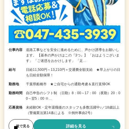
仕事内容
道路工事などを安全に進めるために、声かけ誘導をお願いし
ます。 【基本の声かけはこの『3つ』】 「おはようございま
す」 「ご迷惑をおかけします」 「足…
給与
日給11,500円～13,210円＋交通費全額支給 ★早上がりの日
も日給全額保障！
勤務地
千葉県船橋市 ★ご自宅からの通勤考慮＆直行直帰OK
勤務時間
自己申告のシフト制 （日勤）8：00～17：00 （夜勤）20：0
0～翌5：00 ※…
応募資格
未経験OK・定年退職後のスタッフも多数活躍中♪／18歳以上
（警備業法第14条による ※例外事由2号）
詳細を見る
後で見る