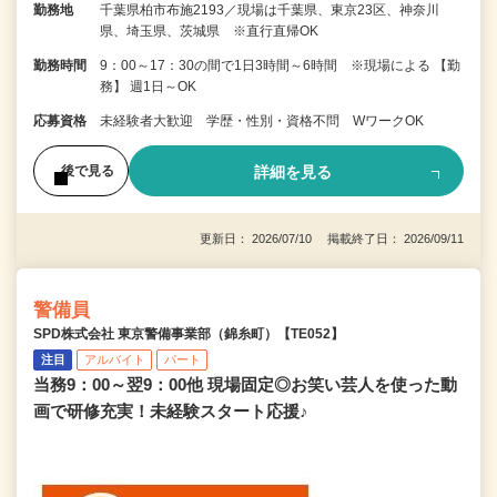
勤務地
千葉県柏市布施2193／現場は千葉県、東京23区、神奈川
県、埼玉県、茨城県 ※直行直帰OK
勤務時間
9：00～17：30の間で1日3時間～6時間 ※現場による 【勤
務】 週1日～OK
応募資格
未経験者大歓迎 学歴・性別・資格不問 WワークOK
詳細を見る
後で見る
更新日： 2026/07/10 掲載終了日： 2026/09/11
警備員
SPD株式会社 東京警備事業部（錦糸町）【TE052】
注目
アルバイト
パート
当務9：00～翌9：00他 現場固定◎お笑い芸人を使った動
画で研修充実！未経験スタート応援♪