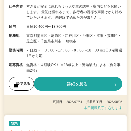
仕事内容
皆さまが安全に通れるよう人や車の誘導・案内などをお願い
します。 最初は慣れるまで、歩行者の誘導や声掛けから始め
ていただきます。 未経験で始めた方がほとん…
給与
日給10,400円〜13,700円
勤務地
東京都墨田区・葛飾区・江戸川区・台東区・江東・荒川区・
足立区・千葉県市川市 ・船橋市
勤務時間
＜日勤＞ ・8：00〜17：00 ・9：00〜18：00 ※1日8時間 週
1日から応…
応募資格
無資格・未経験OK！ ※18歳以上：警備業法による（例外事
由2号）
詳細を見る
後で見る
更新日： 2026/07/31 掲載終了日： 2026/08/08
本日掲載終了になります
NEW