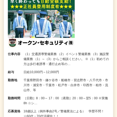
仕事内容
（1）交通誘導警備業務 （2）イベント警備業務 （3）施設警
備業務 （1）～（3）からご相談ください。 ※（1）初めての
方は歩行者誘導・通行止め等の…
給与
日給10,000円～12,000円
勤務地
千葉県野田市・鎌ケ谷市・船橋市・習志野市・八千代市・市
川市・浦安市・千葉市・松戸市・白井市・印西市・柏市・流
山市、等
勤務時間
［日勤］8：00～ 17：00 ［夜勤］20：00～翌5：00 ※実働
8h ☆シ…
応募資格
18歳以上（例外事由2号／警備業法による） 学歴不問！
☆60代・70代活躍中！！