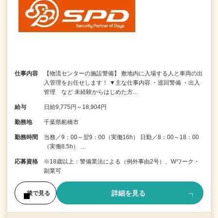
仕事内容
【物流センターの施設警備】 敷地内に入場する人と車両の出
入管理をお任せします！ ▼主な仕事内容 ・巡回警備 ・出入
管理 など 未経験からはじめた方…
給与
日給9,775円～18,904円
勤務地
千葉県船橋市
勤務時間
当務／9：00～翌9：00（実働16h） 日勤／8：00～18：00
（実働8.5h） …
応募資格
※18歳以上：警備業法による（例外事由2号）、Wワーク・
副業可
詳細を見る
後で見る