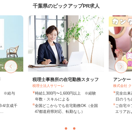
千葉県のピックアップPR求人
師
税理士事務所の在宅勤務スタッフ
アンケー
税理士法人サリーレ
株式会社 
以上 ※給与
時給1,300円〜1,600円以上 ※経験
完全出来
年数・スキルによる
日のうち
-4/京成千
全国どこからでも在宅勤務OK（全国
ご自宅※
..
47都道府県対応、転勤なし）
エリアお