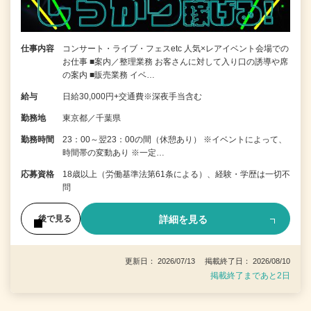
仕事内容
コンサート・ライブ・フェスetc 人気×レアイベント会場での
お仕事 ■案内／整理業務 お客さんに対して入り口の誘導や席
の案内 ■販売業務 イベ…
給与
日給30,000円+交通費※深夜手当含む
勤務地
東京都／千葉県
勤務時間
23：00～翌23：00の間（休憩あり） ※イベントによって、
時間帯の変動あり ※一定…
応募資格
18歳以上（労働基準法第61条による）、経験・学歴は一切不
問
詳細を見る
後で見る
更新日： 2026/07/13 掲載終了日： 2026/08/10
掲載終了まであと2日