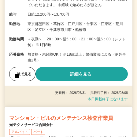
ていただきます。 未経験で始めた方がほとん…
給与
日給12,200円〜13,700円
勤務地
東京都墨田区・葛飾区・江戸川区・台東区・江東区・荒川
区・足立区・千葉県市川市・船橋市
勤務時間
＜夜勤＞ ・20：00〜翌5：00 ・21：00〜翌6：00（シフト
制） ※1日8時…
応募資格
無資格・未経験OK！ ※18歳以上：警備業法による（例外事
由2号）
詳細を見る
後で見る
更新日： 2026/07/31 掲載終了日： 2026/08/08
本日掲載終了になります
マンション・ビルのメンテナンス検査作業員
光テクノサービス合同会社
アルバイト
パート