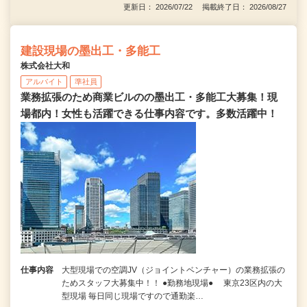
更新日： 2026/07/22 掲載終了日： 2026/08/27
建設現場の墨出工・多能工
株式会社大和
アルバイト
準社員
業務拡張のため商業ビルのの墨出工・多能工大募集！現
場都内！女性も活躍できる仕事内容です。多数活躍中！
仕事内容
大型現場での空調JV（ジョイントベンチャー）の業務拡張の
ためスタッフ大募集中！！ ●勤務地現場● 東京23区内の大
型現場 毎日同じ現場ですので通勤楽…