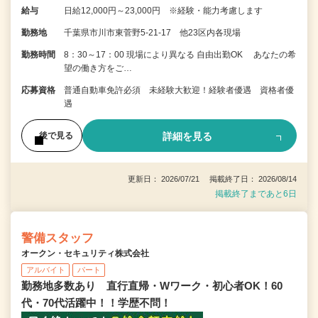
給与
日給12,000円～23,000円 ※経験・能力考慮します
勤務地
千葉県市川市東菅野5-21-17 他23区内各現場
勤務時間
8：30～17：00 現場により異なる 自由出勤OK あなたの希
望の働き方をご…
応募資格
普通自動車免許必須 未経験大歓迎！経験者優遇 資格者優
遇
詳細を見る
後で見る
更新日： 2026/07/21 掲載終了日： 2026/08/14
掲載終了まであと6日
警備スタッフ
オークン・セキュリティ株式会社
アルバイト
パート
勤務地多数あり 直行直帰・Wワーク・初心者OK！60
代・70代活躍中！！学歴不問！