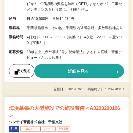
任せ！ 《JR認定の資格を無料でGETしませんか？》 工事や
メンテナンスを行う際に、 列車と作…
給与
日給10,500円～日給14,474円
勤務地
千葉県船橋市 その他 千葉県内近隣各所に多数勤務地あり
勤務時間
●日勤｜8：00～17：00（実働8h） ●夜勤｜22：00～翌5：0
0（実働8h） …
応募資格
18歳以上（例外事由2号／警備業法による）未経験・警備デ
ビューさんも大歓迎！
詳細を見る
後で見る
更新日： 2026/07/29 掲載終了日： 2026/09/01
海浜幕張の大型施設での施設警備＜A3203200106
＞
シンテイ警備株式会社 千葉支社
注目
アルバイト
パート
登録制