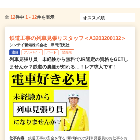
12
1
-
12
全
件中
件を表示
鉄道工事の列車見張りスタッフ＜A3203200132＞
シンテイ警備株式会社 津田沼支社
注目
アルバイト
パート
登録制
列車見張り員｜未経験から無料でJR認定の資格をGETし
ませんか？鉄道の裏側が知れる…！レア求人です！
仕事内容
鉄道工事の安全を守る!!駅構内での列車見張員のお仕事をお